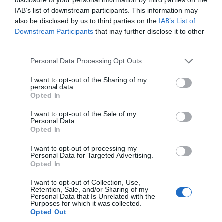
IAB’s list of downstream participants. This information may
also be disclosed by us to third parties on the
IAB’s List of
Sondaj
Downstream Participants
that may further disclose it to other
Ce partid ați vota dacă alegerile parlamentare ar avea
third parties.
loc duminica viitoare?
Personal Data Processing Opt Outs
USR
I want to opt-out of the Sharing of my
personal data.
PNL
Opted In
PSD
I want to opt-out of the Sale of my
AUR
Personal Data.
Opted In
UDMR
I want to opt-out of processing my
PMP (Tomac)
Personal Data for Targeted Advertising.
Forța Dreptei (L. Orban)
Opted In
PNȚMM
I want to opt-out of Collection, Use,
Retention, Sale, and/or Sharing of my
REPER
Personal Data that Is Unrelated with the
Purposes for which it was collected.
SENS
Opted Out