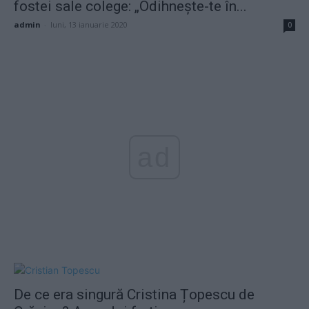
fostei sale colege: „Odihnește-te în...
admin
-
luni, 13 ianuarie 2020
0
ad
De ce era singură Cristina Țopescu de