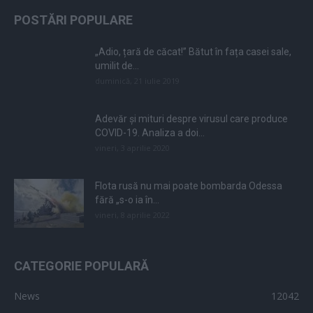
POSTĂRI POPULARE
„Adio, țară de căcat!” Bătut în fața casei sale,
umilit de...
duminică, 21 iulie 2019
Adevăr și mituri despre virusul care produce
COVID-19. Analiza a doi...
vineri, 3 aprilie 2020
Flota rusă nu mai poate bombarda Odessa
fără „s-o ia în...
vineri, 8 aprilie 2022
CATEGORIE POPULARĂ
News
12042