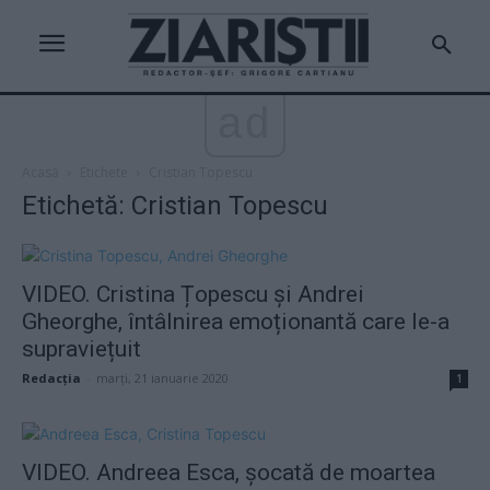
ad
Acasă
Etichete
Cristian Topescu
Etichetă: Cristian Topescu
VIDEO. Cristina Țopescu și Andrei
Gheorghe, întâlnirea emoționantă care le-a
supraviețuit
Redacţia
-
marți, 21 ianuarie 2020
1
VIDEO. Andreea Esca, șocată de moartea