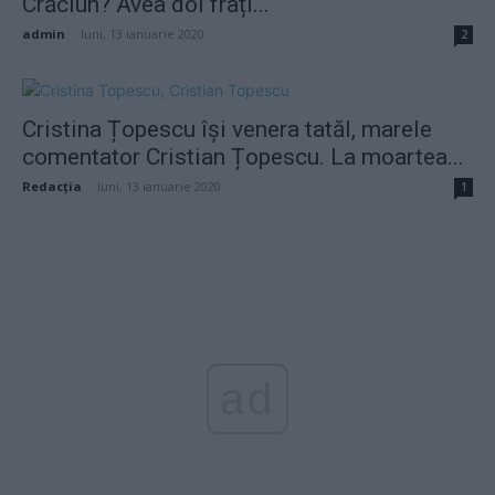
Crăciun? Avea doi frați...
admin
-
luni, 13 ianuarie 2020
2
Cristina Țopescu își venera tatăl, marele
comentator Cristian Țopescu. La moartea...
Redacţia
-
luni, 13 ianuarie 2020
1
ad