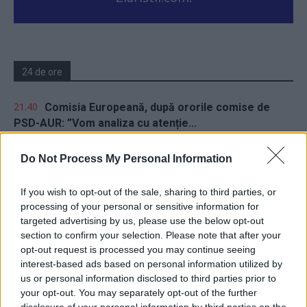
24 de ore
21.40
Comisia Europeană, după ororile comise de
PSD-AUR: ”Vom analiza cu atenție...
19.50
Să vă amintesc cine e Voineag
Do Not Process My Personal Information
08.47
Sabotaj grav al PNRR, de către tabăra anti-
If you wish to opt-out of the sale, sharing to third parties, or
europeană PSD-AUR: pierdem 5...
processing of your personal or sensitive information for
targeted advertising by us, please use the below opt-out
06.44
De ce nu avem baterii
section to confirm your selection. Please note that after your
opt-out request is processed you may continue seeing
interest-based ads based on personal information utilized by
us or personal information disclosed to third parties prior to
your opt-out. You may separately opt-out of the further
disclosure of your personal information by third parties on the