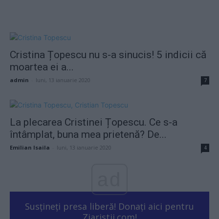
Cristina Țopescu nu s-a sinucis! 5 indicii că
moartea ei a...
admin
-
luni, 13 ianuarie 2020
7
La plecarea Cristinei Țopescu. Ce s-a
întâmplat, buna mea prietenă? De...
Emilian Isaila
-
luni, 13 ianuarie 2020
4
ad
Susțineți presa liberă! Donați aici pentru
Ziaristii.com!