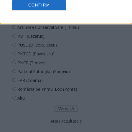
SOS (Șoșoacă)
CONFIRM
POT (Gavrilă)
PACE (Peia)
Acțiunea Conservatoare (Târziu)
PDF (Lazarus)
PUSL (D. Voiculescu)
PNȚCD (Pavelescu)
PNCR (Terheș)
Partidul Patrioților (Surugiu)
FAR (Coarnă)
România pe Primul Loc (Ponta)
Altul
Arată rezultatele