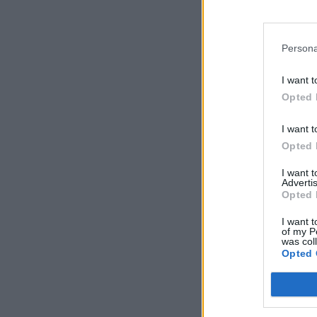
Persona
I want t
Opted 
I want t
Opted 
I want 
Advertis
Opted 
I want t
of my P
was col
Opted 