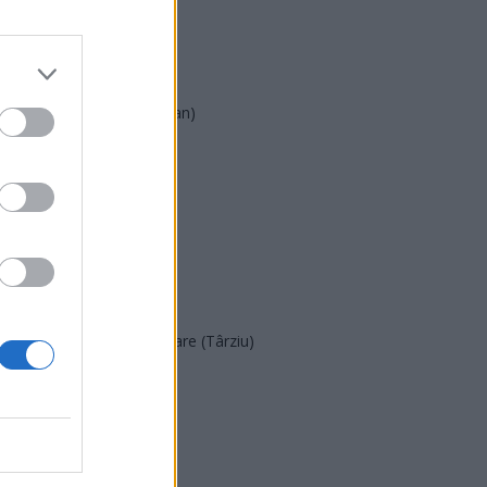
AUR
UDMR
PMP (Tomac)
Forța Dreptei (L. Orban)
PNȚMM
REPER
SENS
SOS (Șoșoacă)
POT (Gavrilă)
PACE (Peia)
Acțiunea Conservatoare (Târziu)
PDF (Lazarus)
PUSL (D. Voiculescu)
PNȚCD (Pavelescu)
PNCR (Terheș)