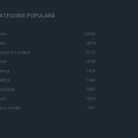
ATEGORIE POPULARĂ
ews
12042
ain
2814
zboi în Ucraina
2172
inii
1876
umea
1416
litică
1300
zvăluiri
1065
ort
1053
ass-media
591