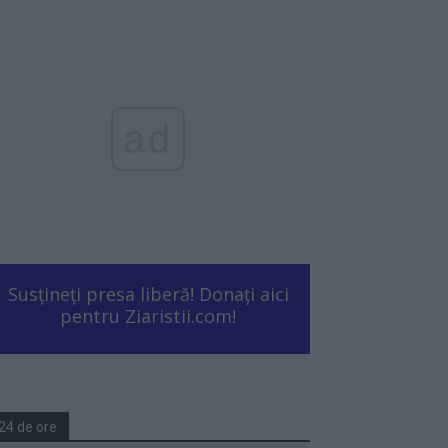
ad
Susțineți presa liberă! Donați aici
pentru Ziaristii.com!
24 de ore