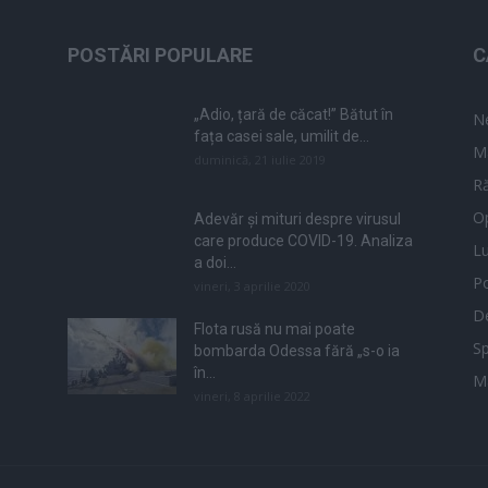
POSTĂRI POPULARE
C
„Adio, țară de căcat!” Bătut în
N
fața casei sale, umilit de...
M
duminică, 21 iulie 2019
Ră
Op
Adevăr și mituri despre virusul
care produce COVID-19. Analiza
L
a doi...
Po
vineri, 3 aprilie 2020
De
Flota rusă nu mai poate
Sp
bombarda Odessa fără „s-o ia
în...
M
vineri, 8 aprilie 2022