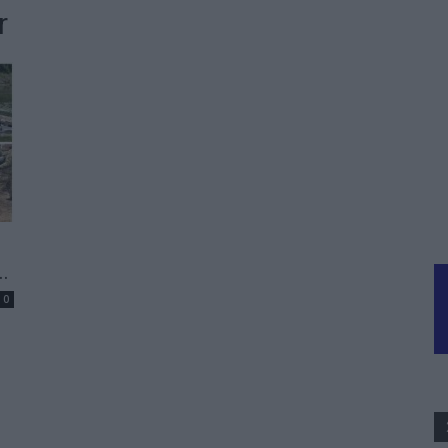
r
..
0