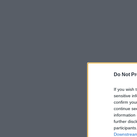
Do Not Pr
If you wish 
sensitive in
confirm you
continue se
information 
further disc
participants
Downstream 