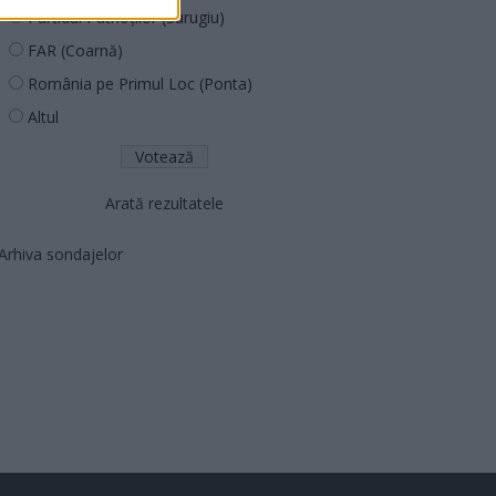
Partidul Patrioților (Surugiu)
FAR (Coarnă)
România pe Primul Loc (Ponta)
Altul
Arată rezultatele
Arhiva sondajelor