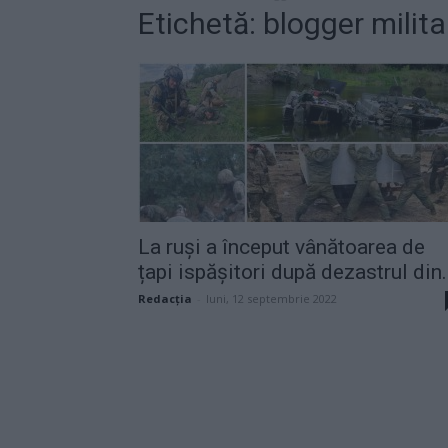
Etichetă: blogger milita
La ruși a început vânătoarea de
țapi ispășitori după dezastrul din.
Redacţia
-
luni, 12 septembrie 2022