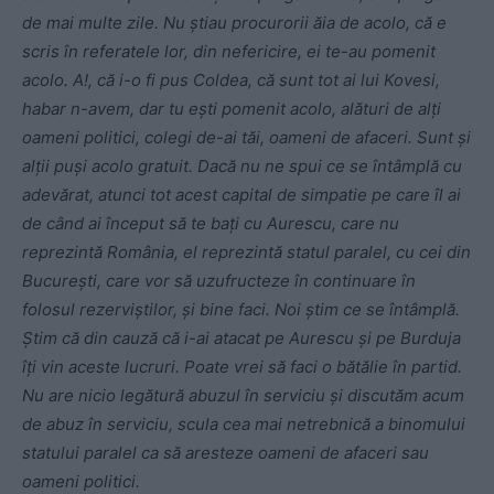
de mai multe zile. Nu știau procurorii ăia de acolo, că e
scris în referatele lor, din nefericire, ei te-au pomenit
acolo. A!, că i-o fi pus Coldea, că sunt tot ai lui Kovesi,
habar n-avem, dar tu ești pomenit acolo, alături de alți
oameni politici, colegi de-ai tăi, oameni de afaceri. Sunt și
alții puși acolo gratuit. Dacă nu ne spui ce se întâmplă cu
adevărat, atunci tot acest capital de simpatie pe care îl ai
de când ai început să te bați cu Aurescu, care nu
reprezintă România, el reprezintă statul paralel, cu cei din
București, care vor să uzufructeze în continuare în
folosul rezerviștilor, și bine faci. Noi știm ce se întâmplă.
Știm că din cauză că i-ai atacat pe Aurescu și pe Burduja
îți vin aceste lucruri. Poate vrei să faci o bătălie în partid.
Nu are nicio legătură abuzul în serviciu și discutăm acum
de abuz în serviciu, scula cea mai netrebnică a binomului
statului paralel ca să aresteze oameni de afaceri sau
oameni politici.