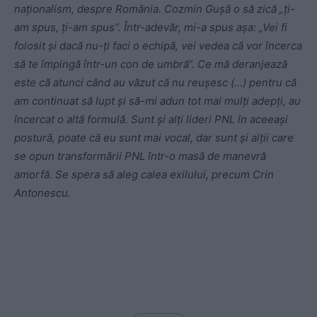
naționalism, despre România. Cozmin Gușă o să zică „ți-
am spus, ți-am spus”. Într-adevăr, mi-a spus așa: „Vei fi
folosit și dacă nu-ți faci o echipă, vei vedea că vor încerca
să te împingă într-un con de umbră“. Ce mă deranjează
este că atunci când au văzut că nu reușesc (…) pentru că
am continuat să lupt și să-mi adun tot mai mulți adepți, au
încercat o altă formulă. Sunt și alți lideri PNL în aceeași
postură, poate că eu sunt mai vocal, dar sunt și alții care
se opun transformării PNL într-o masă de manevră
amorfă. Se spera să aleg calea exilului, precum Crin
Antonescu.