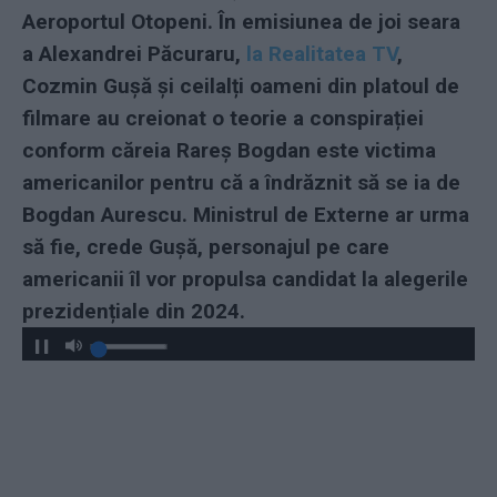
Aeroportul Otopeni. În emisiunea de joi seara
a Alexandrei Păcuraru,
la Realitatea TV
,
Cozmin Gușă și ceilalți oameni din platoul de
filmare au creionat o teorie a conspirației
conform căreia Rareș Bogdan este victima
americanilor pentru că a îndrăznit să se ia de
Bogdan Aurescu. Ministrul de Externe ar urma
să fie, crede Gușă, personajul pe care
americanii îl vor propulsa candidat la alegerile
prezidențiale din 2024.