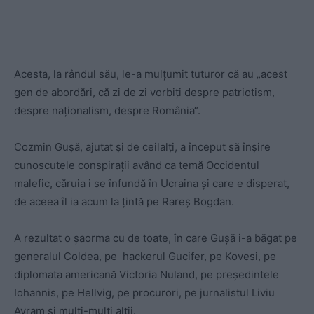
Acesta, la rândul său, le-a mulțumit tuturor că au „acest
gen de abordări, că zi de zi vorbiți despre patriotism,
despre naționalism, despre România“.
Cozmin Gușă, ajutat și de ceilalți, a început să înșire
cunoscutele conspirații având ca temă Occidentul
malefic, căruia i se înfundă în Ucraina și care e disperat,
de aceea îl ia acum la țintă pe Rareș Bogdan.
A rezultat o șaorma cu de toate, în care Gușă i-a băgat pe
generalul Coldea, pe hackerul Gucifer, pe Kovesi, pe
diplomata americană Victoria Nuland, pe președintele
Iohannis, pe Hellvig, pe procurori, pe jurnalistul Liviu
Avram și mulți-mulți alții.