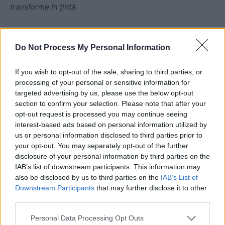
transforme în țintă.
Rareș Bogdan: „Eu știu un singur lucru, că
Do Not Process My Personal Information
PNL trebuie să rămână într-un
parteneriat asumat cu șeful statului. Eu
If you wish to opt-out of the sale, sharing to third parties, or
sper să nu fie așa, să nu fie o încercare
processing of your personal or sensitive information for
de a rupe o punte între PNL și Iohannis“
targeted advertising by us, please use the below opt-out
section to confirm your selection. Please note that after your
opt-out request is processed you may continue seeing
Cozmin Gușă:
Doi prieteni de-ai noștri pot fi martori că, în
interest-based ads based on personal information utilized by
supărarea mea, în 2019, am spus că mă tem că te vor
us or personal information disclosed to third parties prior to
aresta colegii tăi din PNL, dar nu înainte de a te folosi.
your opt-out. You may separately opt-out of the further
Martorii sunt Octavian Hoandră și Maricel Păcuraru.
disclosure of your personal information by third parties on the
IAB’s list of downstream participants. This information may
Maricel a fost cel care mi-a amintit săptămâna trecută de
also be disclosed by us to third parties on the
IAB’s List of
acest episod, poate avea și el niște semnale. (…) Rareș, te
Downstream Participants
that may further disclose it to other
întreb dacă nu se poate interpreta acest atac la adresa ta,
third parties.
venit din presă, ca un atac direct la doi dintre
Personal Data Processing Opt Outs
conducătorii statului român, care se știe că sunt în relații