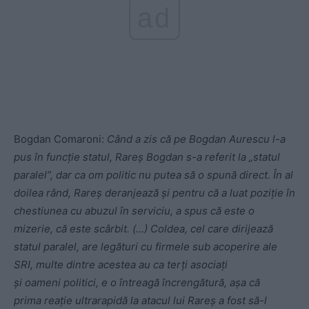
ad
Bogdan Comaroni:
Când a zis că pe Bogdan Aurescu l-a
pus în funcție statul, Rareș Bogdan s-a referit la „statul
paralel”, dar ca om politic nu putea să o spună direct. În al
doilea rând, Rareș deranjează și pentru că a luat poziție în
chestiunea cu abuzul în serviciu, a spus că este o
mizerie, că este scârbit. (…) Coldea, cel care dirijează
statul paralel, are legături cu firmele sub acoperire ale
SRI, multe dintre acestea au ca terți asociați
și oameni politici, e o întreagă încrengătură, așa că
prima reație ultrarapidă la atacul lui Rareș a fost să-l