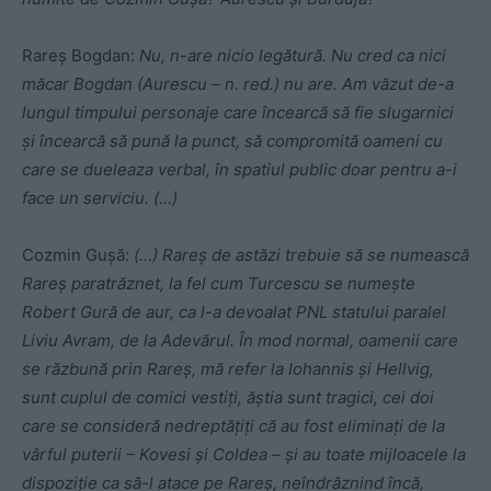
Rareș Bogdan:
Nu, n-are nicio legătură. Nu cred ca nici
măcar Bogdan (Aurescu – n. red.) nu are. Am văzut de-a
lungul timpului personaje care încearcă să fie slugarnici
și încearcă să pună la punct, să compromită oameni cu
care se dueleaza verbal, în spatiul public doar pentru a-i
face un serviciu. (…)
Cozmin Gușă:
(…) Rareș de astăzi trebuie să se numească
Rareș paratrăznet, la fel cum Turcescu se numește
Robert Gură de aur, ca l-a devoalat PNL statului paralel
Liviu Avram, de la Adevărul. În mod normal, oamenii care
se răzbună prin Rareș, mă refer la Iohannis și Hellvig,
sunt cuplul de comici vestiți, ăștia sunt tragici, cei doi
care se consideră nedreptățiți că au fost eliminați de la
vârful puterii – Kovesi și Coldea – și au toate mijloacele la
dispoziție ca să-l atace pe Rareș, neîndrăznind încă,