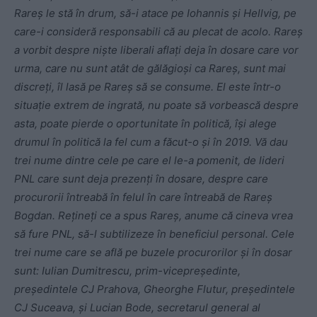
Rareș le stă în drum, să-i atace pe Iohannis și Hellvig, pe
care-i consideră responsabili că au plecat de acolo. Rareș
a vorbit despre niște liberali aflați deja în dosare care vor
urma, care nu sunt atât de gălăgioși ca Rareș, sunt mai
discreți, îl lasă pe Rareș să se consume. El este într-o
situație extrem de ingrată, nu poate să vorbească despre
asta, poate pierde o oportunitate în politică, își alege
drumul în politică la fel cum a făcut-o și în 2019. Vă dau
trei nume dintre cele pe care el le-a pomenit, de lideri
PNL care sunt deja prezenți în dosare, despre care
procurorii întreabă în felul în care întreabă de Rareș
Bogdan. Rețineți ce a spus Rareș, anume că cineva vrea
să fure PNL, să-l subtilizeze în beneficiul personal. Cele
trei nume care se află pe buzele procurorilor și în dosar
sunt: Iulian Dumitrescu, prim-vicepreședinte,
președintele CJ Prahova, Gheorghe Flutur, președintele
CJ Suceava, și Lucian Bode, secretarul general al