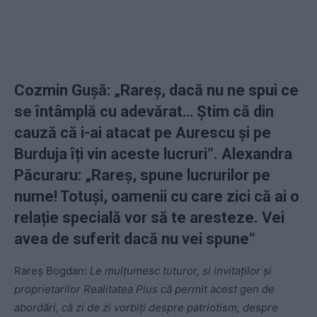
Cozmin Gușă: „Rareș, d
acă nu ne spui ce
se întâmplă cu adevărat
…
Știm că din
cauză că i-ai atacat pe Aurescu și pe
Burduja îți vin aceste lucruri
“. Alexandra
Păcuraru: „
Rareș, spune lucrurilor pe
nume! Totuși, oamenii cu care zici că ai o
relație specială vor să te aresteze. Vei
avea de suferit dacă nu vei spune“
Rareș Bogdan:
Le mulțumesc tuturor, si invitaților și
proprietarilor Realitatea Plus că permit acest gen de
abordări, că zi de zi vorbiți despre patriotism, despre