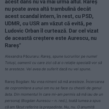
acest dans nu va mai urma altul. Rareș
nu poate avea altă trambulină decât
acest scandal intern, în rest, cu PSD,
UDMR, cu USR am văzut că evită, pe
Ludovic Orban îl curtează. Dar cel vizat
de această creștere este Aurescu, nu
Rareș“
Alexandra Păcuraru:
Rareș, spune lucrurilor pe nume!
Totuși, oamenii cu care zici că ai o relație specială vor să
te aresteze. Vei avea de suferit dacă nu vei spune.
Rareș Bogdan:
Nu vrea nimeni să mă aresteze. Încercarea
de copromitere a unui om nu se face cu chestii de genul
ăsta. Din momentul în care mi-am permis să mă iau de un
personaj (Bogdan Aurescu – n. red.), toată lumea a spus
că am făcut referire la președinte. Nu, nu. O anumită