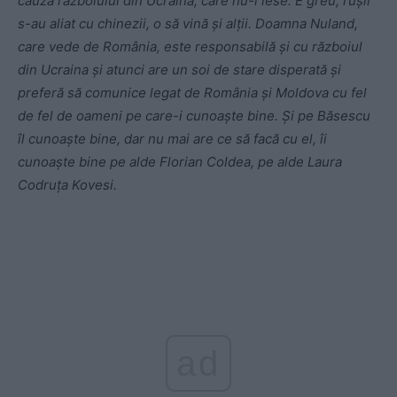
cauza războiului din Ucraina, care nu-i iese. E greu, rușii
s-au aliat cu chinezii, o să vină și alții. Doamna Nuland,
care vede de România, este responsabilă și cu războiul
din Ucraina și atunci are un soi de stare disperată și
preferă să comunice legat de România și Moldova cu fel
de fel de oameni pe care-i cunoaște bine. Și pe Băsescu
îl cunoaște bine, dar nu mai are ce să facă cu el, îi
cunoaște bine pe alde Florian Coldea, pe alde Laura
Codruța Kovesi.
ad