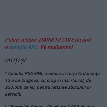
Puteți susține ZIARISTII.COM făcând
o
donație AICI.
Vă mulțumim!
CITIȚI ȘI:
*
Coaliția PSD-PNL readuce în forță Ordonanța
13 a lui Dragnea, cu prag și mai ridicat, de
250.000 de lei, pentru iertarea abuzului în
serviciu
*
Liberalii în Senat: „Ciucă are 3.000 de euro.