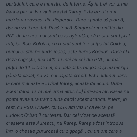
partidului, care e ministru de Interne. Ăștia trei vor urma,
ăsta e pariul. Nu va fi arestat Rareș. Este eroul unui
incident provocat din disperare. Rareș poate să piardă,
dar nu va fi arestat. Dacă joacă. Singurul om politic din
PNL de la care mai sunt ceva așteptări, că restul sunt praf
toți, iar Boc, Bolojan, cu restul sunt în echipa lui Coldea,
numai ei știu pe unde joacă, este Rareș Bogdan. Dacă el îi
dezamăgește, nici 14% nu mai au cei din PNL, au mai
puțin de 14%. Dacă el, de data asta, nu joacă și nu merge
până la capăt, nu va mai căpăta credit. Este ultimul dans
la care mai este e invitat Rareș, acesta de acum. După
acest dans nu va mai urma altul. (…) Într-adevăr, Rareș nu
poate avea altă trambulină decât acest scandal intern, în
rest, cu PSD, UDMR, cu USR am văzut că evită, pe
Ludovic Orban îl curtează. Dar cel vizat de această
creștere este Aurescu, nu Rareș. Rareș a fost introdus
într-o chestie puturoasă cu o șpagă, , cu un om care a