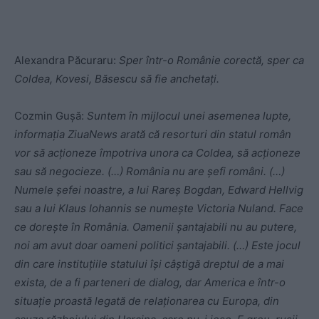
Alexandra Păcuraru:
Sper într-o Românie corectă, sper ca
Coldea, Kovesi, Băsescu să fie anchetați.
Cozmin Gușă:
Suntem în mijlocul unei asemenea lupte,
informația ZiuaNews arată că resorturi din statul român
vor să acționeze împotriva unora ca Coldea, să acționeze
sau să negocieze. (…) România nu are șefi români. (…)
Numele șefei noastre, a lui Rareș Bogdan, Edward Hellvig
sau a lui Klaus Iohannis se numește Victoria Nuland. Face
ce dorește în România. Oamenii șantajabili nu au putere,
noi am avut doar oameni politici șantajabili. (…) Este jocul
din care instituțiile statului își câștigă dreptul de a mai
exista, de a fi parteneri de dialog, dar America e într-o
situație proastă legată de relaționarea cu Europa, din