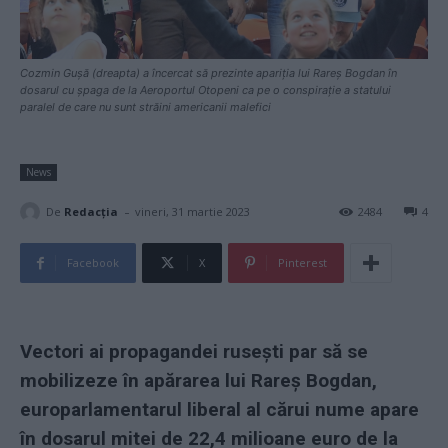
Cozmin Gușă (dreapta) a încercat să prezinte apariția lui Rareș Bogdan în
dosarul cu șpaga de la Aeroportul Otopeni ca pe o conspirație a statului
paralel de care nu sunt străini americanii malefici
News
-
De
Redacţia
vineri, 31 martie 2023
2484
4
Facebook
X
Pinterest
Vectori ai propagandei rusești par să se
mobilizeze în apărarea lui Rareș Bogdan,
europarlamentarul liberal al cărui nume apare
în dosarul mitei de 22,4 milioane euro de la