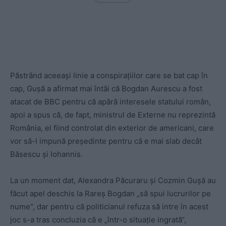
Păstrând aceeași linie a conspirațiilor care se bat cap în
cap, Gușă a afirmat mai întâi că Bogdan Aurescu a fost
atacat de BBC pentru că apără interesele statului român,
apoi a spus că, de fapt, ministrul de Externe nu reprezintă
România, el fiind controlat din exterior de americani, care
vor să-l impună președinte pentru că e mai slab decât
Băsescu și Iohannis.
La un moment dat, Alexandra Păcuraru și Cozmin Gușă au
făcut apel deschis la Rareș Bogdan „să spui lucrurilor pe
nume“, dar pentru că politicianul refuza să intre în acest
joc s-a tras concluzia că e „într-o situație ingrată“,