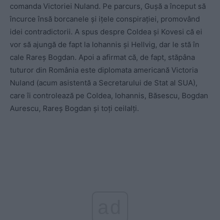
comanda Victoriei Nuland. Pe parcurs, Gușă a început să
încurce însă borcanele și ițele conspirației, promovând
idei contradictorii. A spus despre Coldea și Kovesi că ei
vor să ajungă de fapt la Iohannis și Hellvig, dar le stă în
cale Rareș Bogdan. Apoi a afirmat că, de fapt, stăpâna
tuturor din România este diplomata americană Victoria
Nuland (acum asistentă a Secretarului de Stat al SUA),
care îi controlează pe Coldea, Iohannis, Băsescu, Bogdan
Aurescu, Rareș Bogdan și toți ceilalți.
ad