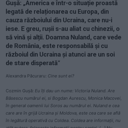
Gușă: „America e într-o situație proastă
legată de relaționarea cu Europa, din
cauza războiului din Ucraina, care nu-i
iese. E greu, rușii s-au aliat cu chinezii, o
să vină și alții. Doamna Nuland, care vede
de România, este responsabilă și cu
războiul din Ucraina și atunci are un soi
de stare disperată“
Alexandra Păcuraru:
Cine sunt ei?
Cozmin Gușă:
Eu îți dau un nume: Victoria Nuland. Are
Băsescu numărul ei, si Bogdan Aurescu, Monica Macovei,
în general oamenii lui Soros au numărul ei. Nuland e cea
care are în grijă Ucraina și Moldova, este cea care se află
în legătură operativă cu Coldea. Coldea are informații, nu
atât putere, folosește informații pentru șantaj. (…) Nu