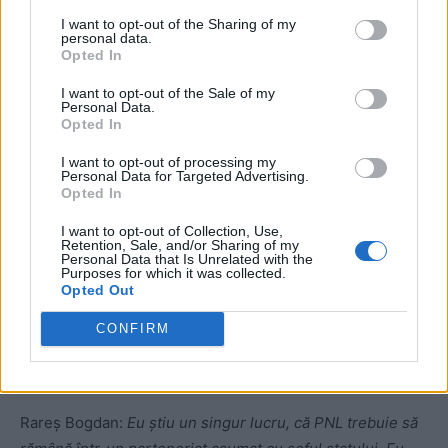
foarte apropiate cu tine, mă refer la Klaus Iohannis și
I want to opt-out of the Sharing of my
personal data.
Eduard Hellvig?
Opted In
I want to opt-out of the Sale of my
Personal Data.
Opted In
I want to opt-out of processing my
Personal Data for Targeted Advertising.
Opted In
I want to opt-out of Collection, Use,
ad
Retention, Sale, and/or Sharing of my
Personal Data that Is Unrelated with the
Purposes for which it was collected.
Opted Out
CONFIRM
Rareș Bogdan:
Eu știu un singur lucru, că PNL trebuie să