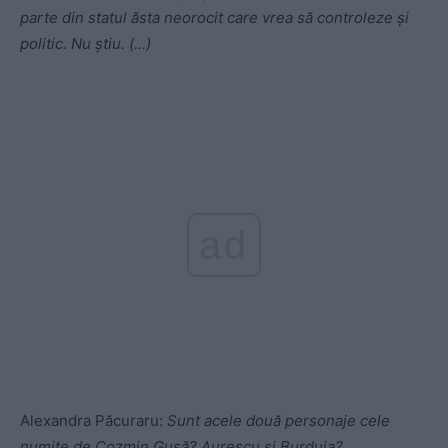
parte din statul ăsta neorocit care vrea să controleze și
politic. Nu știu. (…)
ad
Alexandra Păcuraru:
Sunt acele două personaje cele
numite de Cozmin Gușă? Aurescu și Burduja?