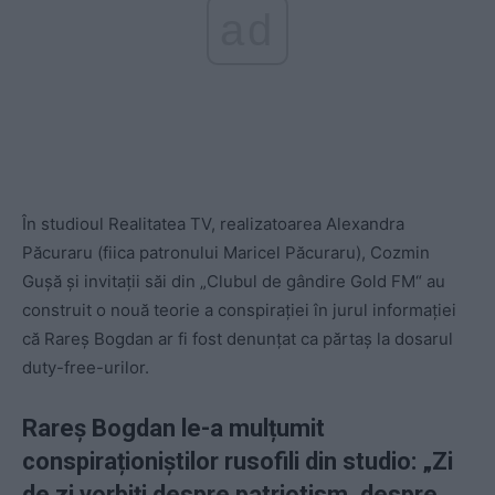
ad
În studioul Realitatea TV, realizatoarea Alexandra
Păcuraru (fiica patronului Maricel Păcuraru), Cozmin
Gușă și invitații săi din „Clubul de gândire Gold FM“ au
construit o nouă teorie a conspirației în jurul informației
că Rareș Bogdan ar fi fost denunțat ca părtaș la dosarul
duty-free-urilor.
Rareș Bogdan le-a mulțumit
conspiraționiștilor rusofili din studio: „Zi
de zi vorbiți despre patriotism, despre