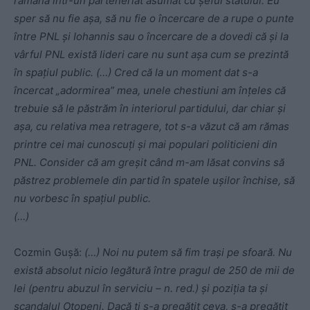
rămână într-un parteneriat asumat cu șeful statului. Eu
sper să nu fie așa, să nu fie o încercare de a rupe o punte
între PNL și Iohannis sau o încercare de a dovedi că și la
vârful PNL există lideri care nu sunt așa cum se prezintă
în spațiul public. (…) Cred că la un moment dat s-a
încercat „adormirea” mea, unele chestiuni am înțeles că
trebuie să le păstrăm în interiorul partidului, dar chiar și
așa, cu relativa mea retragere, tot s-a văzut că am rămas
printre cei mai cunoscuți și mai populari politicieni din
PNL. Consider că am greșit când m-am lăsat convins să
păstrez problemele din partid în spatele ușilor închise, să
nu vorbesc în spațiul public.
(…)
Cozmin Gușă:
(…) Noi nu putem să fim trași pe sfoară. Nu
există absolut nicio legătură între pragul de 250 de mii de
lei (pentru abuzul în serviciu – n. red.) și poziția ta și
scandalul Otopeni. Dacă ți s-a pregătit ceva, s-a pregătit