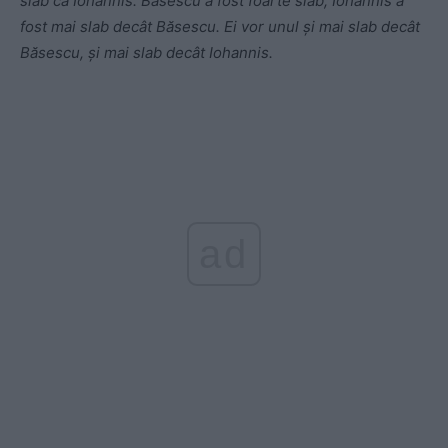
slab ca Iohannis. Băsescu a fost foarte slab, Iohannis a
fost mai slab decât Băsescu. Ei vor unul și mai slab decât
Băsescu, și mai slab decât Iohannis.
ad