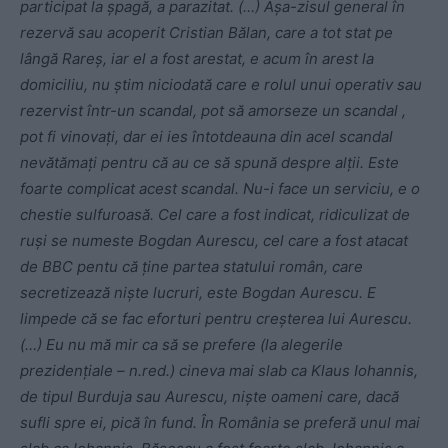
participat la șpagă, a parazitat. (…) Așa-zisul general în
rezervă sau acoperit Cristian Bălan, care a tot stat pe
lângă Rareș, iar el a fost arestat, e acum în arest la
domiciliu, nu știm niciodată care e rolul unui operativ sau
rezervist într-un scandal, pot să amorseze un scandal ,
pot fi vinovați, dar ei ies întotdeauna din acel scandal
nevătămați pentru că au ce să spună despre alții. Este
foarte complicat acest scandal. Nu-i face un serviciu, e o
chestie sulfuroasă. Cel care a fost indicat, ridiculizat de
ruși se numeste Bogdan Aurescu, cel care a fost atacat
de BBC pentu că ține partea statului român, care
secretizează niște lucruri, este Bogdan Aurescu. E
limpede că se fac eforturi pentru creșterea lui Aurescu.
(…) Eu nu mă mir ca să se prefere (la alegerile
prezidențiale – n.red.) cineva mai slab ca Klaus Iohannis,
de tipul Burduja sau Aurescu, niște oameni care, dacă
sufli spre ei, pică în fund. În România se preferă unul mai