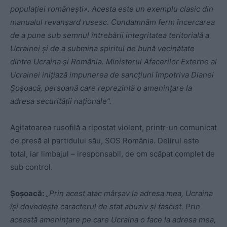
populației românești». Acesta este un exemplu clasic din
manualul revanșard rusesc. Condamnăm ferm încercarea
de a pune sub semnul întrebării integritatea teritorială a
Ucrainei și de a submina spiritul de bună vecinătate
dintre Ucraina și România. Ministerul Afacerilor Externe al
Ucrainei inițiază impunerea de sancțiuni împotriva Dianei
Șoșoacă, persoană care reprezintă o amenințare la
adresa securității naționale“.
Agitatoarea rusofilă a ripostat violent, printr-un comunicat
de presă al partidului său, SOS România. Delirul este
total, iar limbajul – iresponsabil, de om scăpat complet de
sub control.
Șoșoacă:
„Prin acest atac mârșav la adresa mea, Ucraina
își dovedește caracterul de stat abuziv și fascist. Prin
această amenințare pe care Ucraina o face la adresa mea,