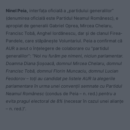
Ninel Peia,
interfața oficială a „partidului generalilor”
(denumirea oficială este Partidul Neamul Românesc), e
apropiat de generalii Gabriel Oprea, Mircea Chelaru,
Francisc Tobă, Anghel Iordănescu, dar și de clanul Firea-
Pandele, care stăpânește Voluntariul. Peia a confirmat că
AUR a avut o înțelegere de colaborare cu “partidul
generalilor“:
“Noi nu furăm pe nimeni, niciun parlamentar.
Doamna Diana Șoșoacă, domnul Mircea Chelaru, domnul
Francisc Tobă, domnul Florin Muncaciu, domnul Lucian
Feodorov – toți au candidat pe listele AUR la alegerile
parlamentare în urma unei convenții semnate cu Partidul
Neamul Românesc
(condus de Peia – n. red.)
pentru a
evita pragul electoral de 8%
(necesar în cazul unei alianțe
– n. red.)“.