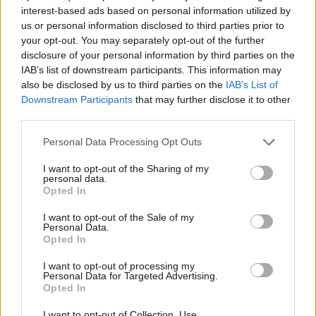
Europei: au mințit că UEFA le-ar fi aprobat
interest-based ads based on personal information utilized by
folosirea hărții revizioniste a Ungariei Mari la
us or personal information disclosed to third parties prior to
your opt-out. You may separately opt-out of the further
meciurile de fotbal!
disclosure of your personal information by third parties on the
IAB’s list of downstream participants. This information may
- Advertisement -
also be disclosed by us to third parties on the
IAB’s List of
Downstream Participants
that may further disclose it to other
third parties.
Personal Data Processing Opt Outs
I want to opt-out of the Sharing of my
personal data.
TAGS
diana șoșoacă
rusia
ucraina
Opted In
I want to opt-out of the Sale of my
Personal Data.
Opted In
I want to opt-out of processing my
Personal Data for Targeted Advertising.
Opted In
Articolul precedent
Articolul următor
I want to opt-out of Collection, Use,