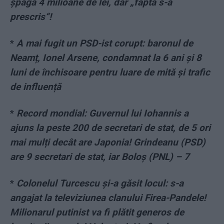
șpagă 4 milioane de lei, dar „fapta s-a
prescris“!
*
A mai fugit un PSD-ist corupt: baronul de
Neamț, Ionel Arsene, condamnat la 6 ani și 8
luni de închisoare pentru luare de mită și trafic
de influență
*
Record mondial: Guvernul lui Iohannis a
ajuns la peste 200 de secretari de stat, de 5 ori
mai mulți decât are Japonia! Grindeanu (PSD)
are 9 secretari de stat, iar Boloș (PNL) – 7
*
Colonelul Turcescu și-a găsit locul: s-a
angajat la televiziunea clanului Firea-Pandele!
Milionarul putinist va fi plătit generos de