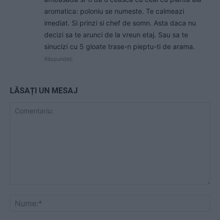
aromatica: poloniu se numeste. Te calmeazi
imediat. Si prinzi si chef de somn. Asta daca nu
decizi sa te arunci de la vreun etaj. Sau sa te
sinucizi cu 5 gloate trase-n pieptu-ti de arama.
Răspundeți
LĂSAȚI UN MESAJ
Comentariu:
Nu