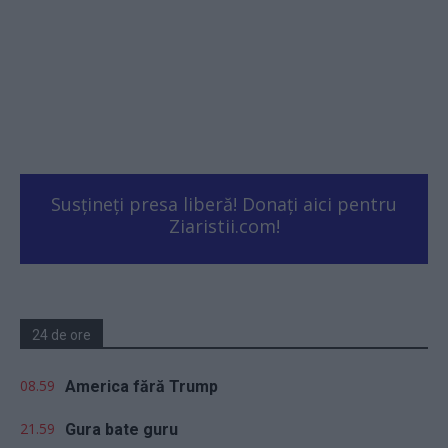
Susțineți presa liberă! Donați aici pentru
Ziaristii.com!
24 de ore
08.59
America fără Trump
21.59
Gura bate guru