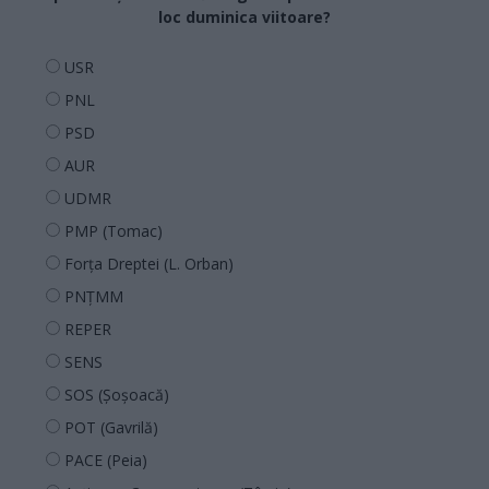
loc duminica viitoare?
USR
PNL
PSD
AUR
UDMR
PMP (Tomac)
Forța Dreptei (L. Orban)
PNȚMM
REPER
SENS
SOS (Șoșoacă)
POT (Gavrilă)
PACE (Peia)