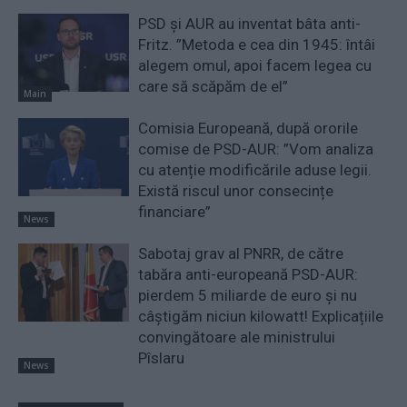
PSD și AUR au inventat bâta anti-
Fritz. ”Metoda e cea din 1945: întâi
alegem omul, apoi facem legea cu
care să scăpăm de el”
Main
Comisia Europeană, după ororile
comise de PSD-AUR: ”Vom analiza
cu atenție modificările aduse legii.
Există riscul unor consecințe
financiare”
News
Sabotaj grav al PNRR, de către
tabăra anti-europeană PSD-AUR:
pierdem 5 miliarde de euro și nu
câștigăm niciun kilowatt! Explicațiile
convingătoare ale ministrului
Pîslaru
News