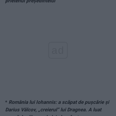
prietenul președintelui
ad
*
România lui Iohannis: a scăpat de pușcărie și
Darius Vâlcov, „creierul“ lui Dragnea. A luat