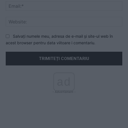
Ema
Web
Salvați numele meu, adresa de e-mail și site-ul web în
acest browser pentru data viitoare i comentariu.
ad
- Advertisment -