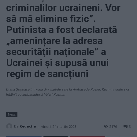
criminalilor ucraineni. Vor
să mă elimine fizic”.
Putinista a fost declarată
„amenințare la adresa
securității naționale” a
Ucrainei și supusă unui
regim de sancțiuni
Diana Șoșoacă într-una din vizitele sale la Ambasada Rusiei, Kuzmin, unde s-a
întâlnit cu ambasadorul Valeri Kuzmin
News
-
De
Redacţia
vineri, 24 martie 2023
2176
3