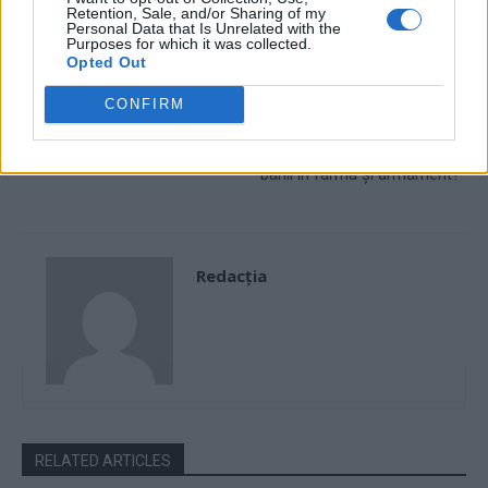
Retention, Sale, and/or Sharing of my
L-au scăpat pe impostor!
Liberală din anturajul lui Rareș
Personal Data that Is Unrelated with the
Dosarul privind certificatul de
Bogdan, atacuri violente la UE
Purposes for which it was collected.
revoluționar al lui Ciolacu a
și propagandă rusească
Opted Out
fost clasat pentru că „fapta
delirantă. „De ce nu mai sunt
CONFIRM
nu e prevăzută de legea
bani de pensii? Că se fac
penală”
politici de diminuare a
populației? Că se aruncă
banii în farma și armament?”
Redacţia
RELATED ARTICLES