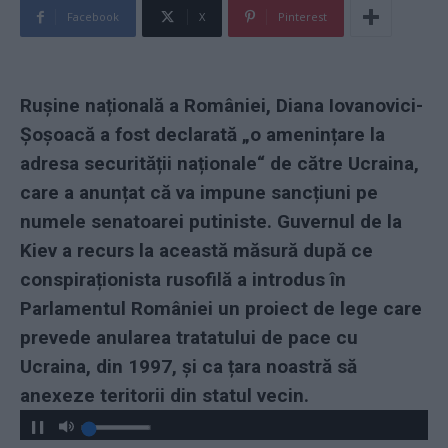
Facebook
X
Pinterest
Rușine națională a României, Diana Iovanovici-
Șoșoacă a fost declarată „o amenințare la
adresa securității naționale“ de către Ucraina,
care a anunțat că va impune sancțiuni pe
numele senatoarei putiniste. Guvernul de la
Kiev a recurs la această măsură după ce
conspiraționista rusofilă a introdus în
Parlamentul României un proiect de lege care
prevede anularea tratatului de pace cu
Ucraina, din 1997, și ca țara noastră să
anexeze teritorii din statul vecin.