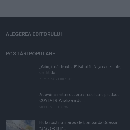
ALEGEREA EDITORULUI
POSTĂRI POPULARE
„Adio, țară de căcat!” Bătut în fața casei sale,
umilit de...
duminică, 21 iulie 2019
Adevăr și mituri despre virusul care produce
COVID-19. Analiza a doi...
vineri, 3 aprilie 2020
Flota rusă nu mai poate bombarda Odessa
fără „s-o ia în...