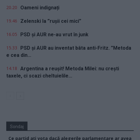
20.20
Oameni indignați
19.46
Zelenski la ”rușii cei mici”
16.05
PSD și AUR ne-au vrut în junk
15.33
PSD și AUR au inventat bâta anti-Fritz. ”Metoda
e cea din...
14.18
Argentina a reușit! Metoda Milei: nu crești
taxele, ci scazi cheltuielile...
Sondaj
Ce partid ați vota dacă alegerile parlamentare ar avea