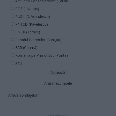
Acțiunea Conservatoare (Târziu)
PDF (Lazarus)
PUSL (D. Voiculescu)
PNȚCD (Pavelescu)
PNCR (Terheș)
Partidul Patrioților (Surugiu)
FAR (Coarnă)
România pe Primul Loc (Ponta)
Altul
Arată rezultatele
Arhiva sondajelor
- Advertisment -