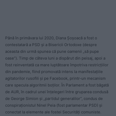
Până în primăvara lui 2020, Diana Șoșoacă a fost o
contestatară a PSD și a Bisericii Ortodoxe (despre
aceasta din urmă spunea că pune oamenii „să pupe
oase”). Timp de câteva luni a dispărut din peisaj, apoi a
fost reinventată ca mare luptătoare împotriva restricțiilor
din pandemie, fiind promovată intens la manifestațiile
agitatorilor rusofili și pe Facebook, printr-un mecanism
care specula algoritmii boților. În Parlament a fost băgată
de AUR, în cadrul unei înțelegeri între gruparea condusă
de George Simion și „partidul generalilor“, condus de
conspiraționistul Ninel Peia (fost parlamentar PSD) și
conectat la elemente ale fostei Securități comuniste.