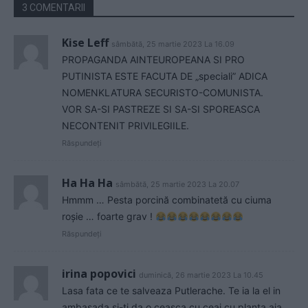
3 COMENTARII
Kise Leff
sâmbătă, 25 martie 2023 La 16.09
PROPAGANDA AINTEUROPEANA SI PRO
PUTINISTA ESTE FACUTA DE „speciali” ADICA
NOMENKLATURA SECURISTO-COMUNISTA.
VOR SA-SI PASTREZE SI SA-SI SPOREASCA
NECONTENIT PRIVILEGIILE.
Răspundeți
Ha Ha Ha
sâmbătă, 25 martie 2023 La 20.07
Hmmm … Pesta porcină combinatetă cu ciuma
roșie … foarte grav !
Răspundeți
irina popovici
duminică, 26 martie 2023 La 10.45
Lasa fata ce te salveaza Putlerache. Te ia la el in
ambasada si-ti da o ceasca cu ceai cu planta aia