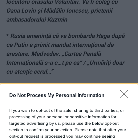
locuitorii orașului Voluntari. Va fi coleg cu
Oana Lovin și Mădălin Ionescu, prietenii
ambasadorului Kuzmin
*
Rusia amenință că va bombarda Haga după
ce Putin a primit mandat internațional de
arestare. Medvedev: „Curtea Penală
Internațională s-a c…t pe ea” / „Urmăriți doar
cu atenție cerul…”
*
VIDEO. Donald Trump arată cum ar aduce
Do Not Process My Personal Information
pacea în „cel mult o zi”: ar lăsa Rusia să rupă
bucăți din Ucraina! Fox News a cenzurat în
If you wish to opt-out of the sale, sharing to third parties, or
favoarea fostului președinte
processing of your personal or sensitive information for
targeted advertising by us, please use the below opt-out
section to confirm your selection. Please note that after your
*
Ungurii lui Viktor Orban s-au făcut de râsul
opt-out request is processed you may continue seeing