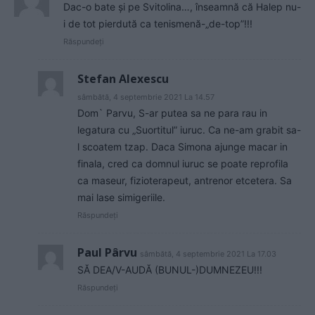
Dac-o bate și pe Svitolina…, înseamnă că Halep nu-
i de tot pierdută ca tenismenă-„de-top”!!!
Răspundeți
Stefan Alexescu
sâmbătă, 4 septembrie 2021 La 14.57
Dom` Parvu, S-ar putea sa ne para rau in
legatura cu „Suortitul” iuruc. Ca ne-am grabit sa-
l scoatem tzap. Daca Simona ajunge macar in
finala, cred ca domnul iuruc se poate reprofila
ca maseur, fizioterapeut, antrenor etcetera. Sa
mai lase simigeriile.
Răspundeți
Paul Pârvu
sâmbătă, 4 septembrie 2021 La 17.03
SĂ DEA/V-AUDĂ (BUNUL-)DUMNEZEU!!!
Răspundeți