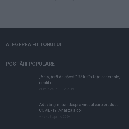
ALEGEREA EDITORULUI
POSTĂRI POPULARE
„Adio, țară de căcat!” Bătut în fața casei sale,
umilit de...
duminică, 21 iulie 2019
Adevăr și mituri despre virusul care produce
COVID-19. Analiza a doi...
vineri, 3 aprilie 2020