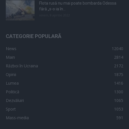
Flota rusă nu mai poate bombarda Odessa
fără „s-o ia în...
vineri, 8 aprilie 2022
CATEGORIE POPULARĂ
News
12040
Main
2814
Război în Ucraina
2172
Opinii
1875
Lumea
1416
Politică
1300
Dezvăluiri
1065
Sport
1053
Mass-media
591