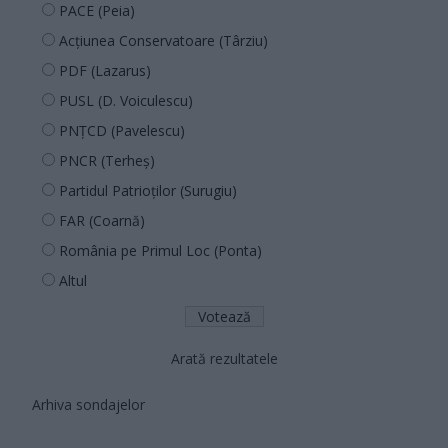
PACE (Peia)
Acțiunea Conservatoare (Târziu)
PDF (Lazarus)
PUSL (D. Voiculescu)
PNȚCD (Pavelescu)
PNCR (Terheș)
Partidul Patrioților (Surugiu)
FAR (Coarnă)
România pe Primul Loc (Ponta)
Altul
Arată rezultatele
Arhiva sondajelor