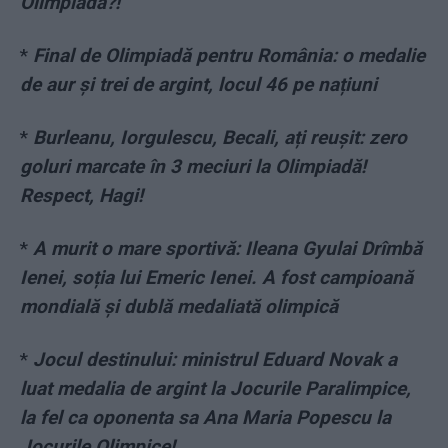
Olimpiada?!
*
Final de Olimpiadă pentru România: o medalie
de aur și trei de argint, locul 46 pe națiuni
*
Burleanu, Iorgulescu, Becali, ați reușit: zero
goluri marcate în 3 meciuri la Olimpiadă!
Respect, Hagi!
*
A murit o mare sportivă: Ileana Gyulai Drîmbă
Ienei, soția lui Emeric Ienei. A fost campioană
mondială și dublă medaliată olimpică
*
Jocul destinului: ministrul Eduard Novak a
luat medalia de argint la Jocurile Paralimpice,
la fel ca oponenta sa Ana Maria Popescu la
Jocurile Olimpice!