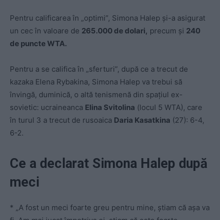
Pentru calificarea în „optimi”, Simona Halep și-a asigurat
un cec în valoare de
265.000 de dolari,
precum și
240
de puncte WTA.
Pentru a se califica în „sferturi”, după ce a trecut de
kazaka Elena Rybakina, Simona Halep va trebui să
învingă, duminică, o altă tenismenă din spațiul ex-
sovietic: ucraineanca
Elina Svitolina
(locul 5 WTA), care
în turul 3 a trecut de rusoaica
Daria Kasatkina
(27): 6-4,
6-2.
Ce a declarat Simona Halep după
meci
* „A fost un meci foarte greu pentru mine, știam că așa va