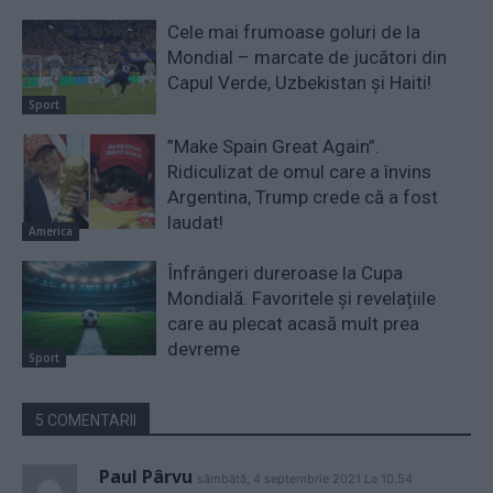
Cele mai frumoase goluri de la
Mondial – marcate de jucători din
Capul Verde, Uzbekistan și Haiti!
Sport
”Make Spain Great Again”.
Ridiculizat de omul care a învins
Argentina, Trump crede că a fost
laudat!
America
Înfrângeri dureroase la Cupa
Mondială. Favoritele și revelațiile
care au plecat acasă mult prea
devreme
Sport
5 COMENTARII
Paul Pârvu
sâmbătă, 4 septembrie 2021 La 10.54