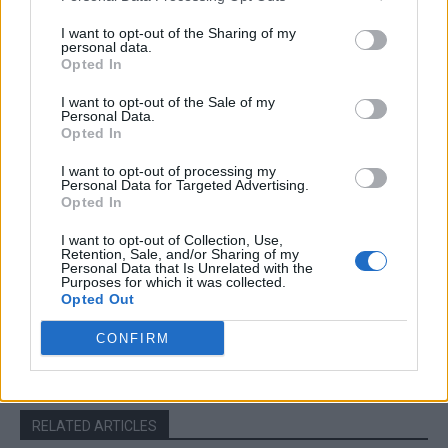
I want to opt-out of the Sharing of my
Articolul precedent
Articolul următor
personal data.
DOCUMENT. Textul integral al
Ședința de la ora 23.00:
Opted In
moțiunii de cenzură depuse
tabăra Cîțu îl acuză pe Orban
de USR-PLUS și AUR. „Cum
de „trădare” și „puci”
I want to opt-out of the Sale of my
Personal Data.
poate un individ cu asemenea
Opted In
profil infracțional să mai fie
prim-ministrul acestei țări?”
I want to opt-out of processing my
Personal Data for Targeted Advertising.
Opted In
I want to opt-out of Collection, Use,
Retention, Sale, and/or Sharing of my
Robert Mateescu
Personal Data that Is Unrelated with the
Purposes for which it was collected.
Opted Out
CONFIRM
RELATED ARTICLES