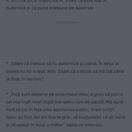
fi. Am mai jucat împotriva ei, știam că este foarte
puternică și că pune presiune pe adversar.
- Advertisement -
* „Știam că trebuie să fiu puternică și calmă. În setul al
doilea nu mi-a ieșit asta. Știam că trebuie să mă bat până
la final, în decisiv.”
* „Încă sunt departe de potențialul meu, e greu să joci la
cel mai înalt nivel după trei-patru luni de pauză. Mă ajută
însă să joc în fața unui asemenea public. V-am simțit
lipsa, au fost doi ani foarte grei, vă mulțumesc că ați venit
și vă aștept în turul următor” (aplauze intense).