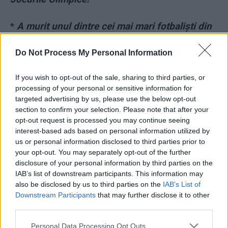
*
A murit unul dintre cei mai mari fotbaliști din
istorie: Gerd Müller. Suferea de Alzheimer și
Do Not Process My Personal Information
demență senilă
- Advertisement -
If you wish to opt-out of the sale, sharing to third parties, or
processing of your personal or sensitive information for
targeted advertising by us, please use the below opt-out
section to confirm your selection. Please note that after your
opt-out request is processed you may continue seeing
interest-based ads based on personal information utilized by
us or personal information disclosed to third parties prior to
TAGS
optimi
simona halep
US Open
your opt-out. You may separately opt-out of the further
disclosure of your personal information by third parties on the
IAB’s list of downstream participants. This information may
also be disclosed by us to third parties on the
IAB’s List of
Downstream Participants
that may further disclose it to other
third parties.
Personal Data Processing Opt Outs