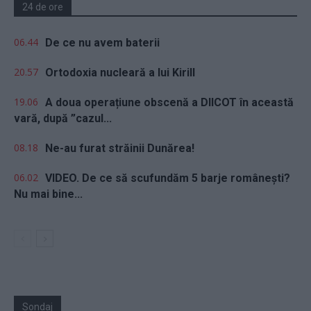
24 de ore
06.44
De ce nu avem baterii
20.57
Ortodoxia nucleară a lui Kirill
19.06
A doua operațiune obscenă a DIICOT în această
vară, după ”cazul...
08.18
Ne-au furat străinii Dunărea!
06.02
VIDEO. De ce să scufundăm 5 barje românești?
Nu mai bine...
Sondaj