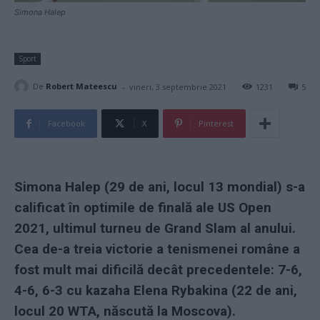
Simona Halep
Sport
-
De
Robert Mateescu
vineri, 3 septembrie 2021
1231
5
Facebook
X
Pinterest
Simona Halep (29 de ani, locul 13 mondial) s-a
calificat în optimile de finală ale US Open
2021, ultimul turneu de Grand Slam al anului.
Cea de-a treia victorie a tenismenei române a
fost mult mai dificilă decât precedentele: 7-6,
4-6, 6-3 cu kazaha Elena Rybakina (22 de ani,
locul 20 WTA, născută la Moscova).