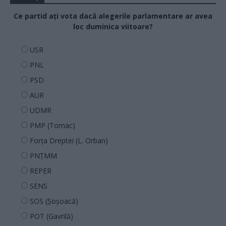
Ce partid ați vota dacă alegerile parlamentare ar avea
loc duminica viitoare?
USR
PNL
PSD
AUR
UDMR
PMP (Tomac)
Forța Dreptei (L. Orban)
PNȚMM
REPER
SENS
SOS (Șoșoacă)
POT (Gavrilă)