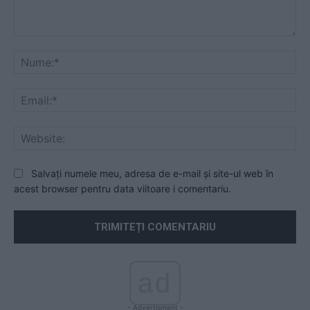
Comentariu:
Nu
Ema
Web
Salvați numele meu, adresa de e-mail și site-ul web în
acest browser pentru data viitoare i comentariu.
ad
- Advertisment -