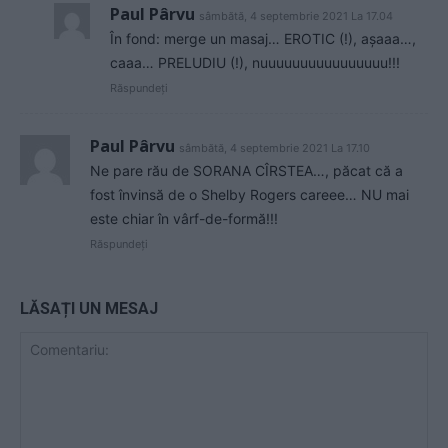
Paul Pârvu
sâmbătă, 4 septembrie 2021 La 17.04
În fond: merge un masaj… EROTIC (!), așaaa…,
caaa… PRELUDIU (!), nuuuuuuuuuuuuuuuu!!!
Răspundeți
Paul Pârvu
sâmbătă, 4 septembrie 2021 La 17.10
Ne pare rău de SORANA CÎRSTEA…, păcat că a
fost învinsă de o Shelby Rogers careee… NU mai
este chiar în vârf-de-formă!!!
Răspundeți
LĂSAȚI UN MESAJ