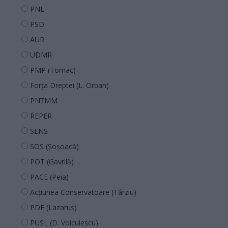
PNL
PSD
AUR
UDMR
PMP (Tomac)
Forța Dreptei (L. Orban)
PNȚMM
REPER
SENS
SOS (Șoșoacă)
POT (Gavrilă)
PACE (Peia)
Acțiunea Conservatoare (Târziu)
PDF (Lazarus)
PUSL (D. Voiculescu)