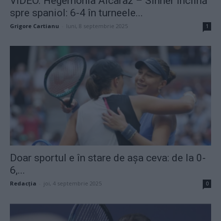
VIDEO. Hegemonia Alcaraz – Sinner înclină
spre spaniol: 6-4 în turneele...
Grigore Cartianu
-
luni, 8 septembrie 2025
1
Doar sportul e în stare de așa ceva: de la 0-
6,...
Redacţia
-
joi, 4 septembrie 2025
0