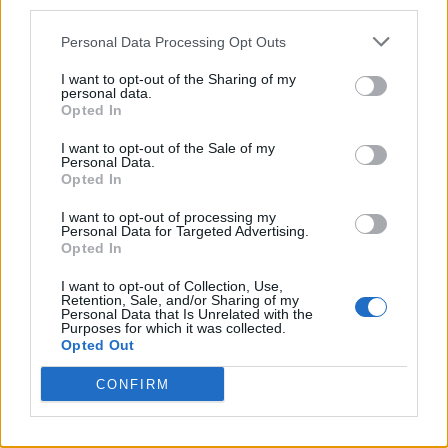
third parties.
britanică uimește Planeta Tenis. La 18 ani a
ajuns în...
Personal Data Processing Opt Outs
Grigore Cartianu
-
vineri, 10 septembrie 2021
14
I want to opt-out of the Sharing of my
personal data.
Opted In
1
2
3
I want to opt-out of the Sale of my
Personal Data.
Opted In
ad
I want to opt-out of processing my
Personal Data for Targeted Advertising.
Opted In
Susțineți presa liberă! Donați aici pentru
I want to opt-out of Collection, Use,
Ziaristii.com!
Retention, Sale, and/or Sharing of my
Personal Data that Is Unrelated with the
Purposes for which it was collected.
Opted Out
CONFIRM
24 de ore