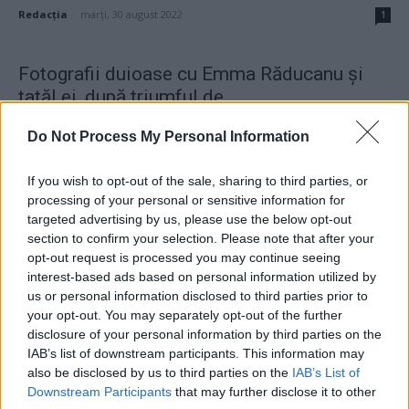
Redacţia
-
marți, 30 august 2022
1
Fotografii duioase cu Emma Răducanu și
tatăl ei, după triumful de...
Redacţia
-
joi, 16 septembrie 2021
0
Do Not Process My Personal Information
Emma londoneza, fata lui Ian (fost Ion) și a
If you wish to opt-out of the sale, sharing to third parties, or
chinzoaicei din...
processing of your personal or sensitive information for
targeted advertising by us, please use the below opt-out
Grigore Cartianu
-
duminică, 12 septembrie 2021
6
section to confirm your selection. Please note that after your
opt-out request is processed you may continue seeing
interest-based ads based on personal information utilized by
VIDEO. Emma Răducanu și-a desăvârșit
us or personal information disclosed to third parties prior to
legenda: campioană la US Open la...
your opt-out. You may separately opt-out of the further
disclosure of your personal information by third parties on the
Grigore Cartianu
-
duminică, 12 septembrie 2021
15
IAB’s list of downstream participants. This information may
also be disclosed by us to third parties on the
IAB’s List of
Adolescenta româno-chino-canadiano-
Downstream Participants
that may further disclose it to other