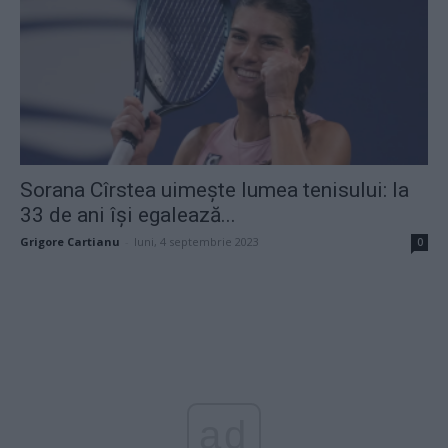
Sorana Cîrstea uimește lumea tenisului: la
33 de ani își egalează...
Grigore Cartianu
-
luni, 4 septembrie 2023
0
ad