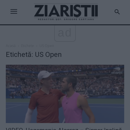
ad
Acasă
Etichete
US Open
Etichetă: US Open