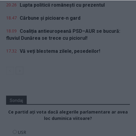
20.26
Lupta politicii românești cu prezentul
18.47
Cărbune și picioare-n gard
18.09
Coaliția antieuropeană PSD–AUR se bucură:
fluviul Dunărea se trece cu piciorul!
17.32
Vă veți blestema zilele, pesedeilor!
Sondaj
Ce partid ați vota dacă alegerile parlamentare ar avea
loc duminica viitoare?
USR