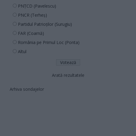
PNȚCD (Pavelescu)
PNCR (Terheș)
Partidul Patrioților (Surugiu)
FAR (Coarnă)
România pe Primul Loc (Ponta)
Altul
Arată rezultatele
Arhiva sondajelor