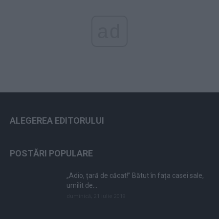
ad
ALEGEREA EDITORULUI
POSTĂRI POPULARE
„Adio, țară de căcat!” Bătut în fața casei sale,
umilit de...
duminică, 21 iulie 2019