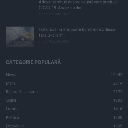
Adevăr și mituri despre virusul care produce
COVID-19. Analiza a doi...
vineri, 3 aprilie 2020
Flota rusă nu mai poate bombarda Odessa
fără „s-o ia în...
vineri, 8 aprilie 2022
CATEGORIE POPULARĂ
News
12042
Main
2814
Război în Ucraina
2172
Opinii
1883
Lumea
1416
Politică
1300
Dezvăluiri
1065