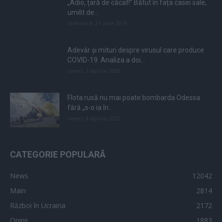
„Adio, țară de căcat!” Bătut în fața casei sale,
umilit de...
duminică, 21 iulie 2019
Adevăr și mituri despre virusul care produce
COVID-19. Analiza a doi...
vineri, 3 aprilie 2020
Flota rusă nu mai poate bombarda Odessa
fără „s-o ia în...
vineri, 8 aprilie 2022
CATEGORIE POPULARĂ
News
12042
Main
2814
Război în Ucraina
2172
Opinii
1883