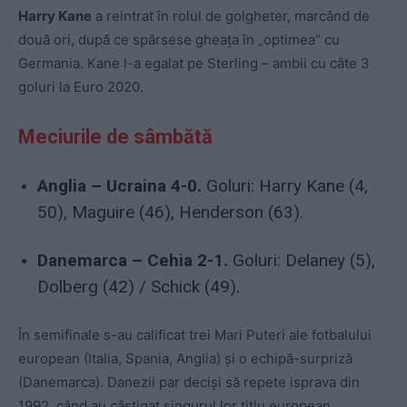
Harry Kane
a reintrat în rolul de golgheter, marcând de
două ori, după ce spărsese gheața în „optimea” cu
Germania. Kane l-a egalat pe Sterling – ambii cu câte 3
goluri la Euro 2020.
Meciurile de sâmbătă
Anglia – Ucraina 4-0.
Goluri: Harry Kane (4,
50), Maguire (46), Henderson (63).
Danemarca – Cehia 2-1.
Goluri: Delaney (5),
Dolberg (42) / Schick (49).
În semifinale s-au calificat trei Mari Puteri ale fotbalului
european (Italia, Spania, Anglia) și o echipă-surpriză
(Danemarca). Danezii par deciși să repete isprava din
1992, când au câștigat singurul lor titlu european.