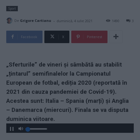
Sport
-
De
Grigore Cartianu
duminică, 4 iulie 2021
1490
3
Facebook
X
Pinterest
„Sferturile” de vineri și sâmbătă au stabilit
„țintarul” semifinalelor la Campionatul
European de fotbal, ediția 2020 (reportată în
2021 din cauza pandemiei de Covid-19).
Acestea sunt: Italia – Spania (marți) și Anglia
– Danemarca (miercuri). Finala se va disputa
duminica viitoare.