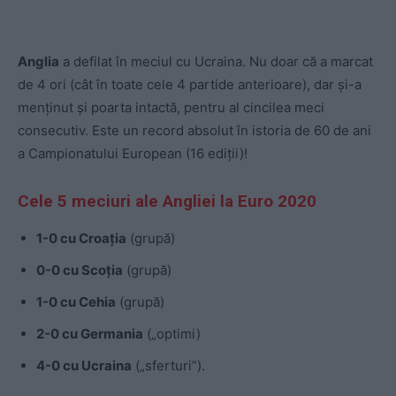
Anglia
a defilat în meciul cu Ucraina. Nu doar că a marcat
de 4 ori (cât în toate cele 4 partide anterioare), dar și-a
menținut și poarta intactă, pentru al cincilea meci
consecutiv. Este un record absolut în istoria de 60 de ani
a Campionatului European (16 ediții)!
Cele 5 meciuri ale Angliei la Euro 2020
1-0 cu Croația
(grupă)
0-0 cu Scoția
(grupă)
1-0 cu Cehia
(grupă)
2-0 cu Germania
(„optimi)
4-0 cu Ucraina
(„sferturi”).