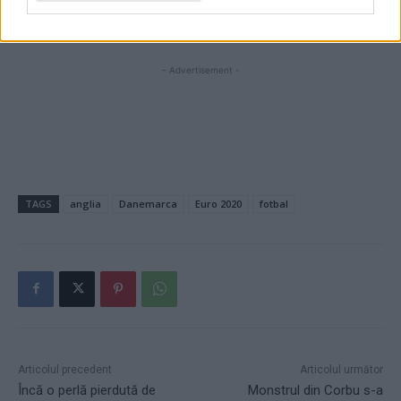
x
- Advertisement -
TAGS
anglia
Danemarca
Euro 2020
fotbal
Articolul precedent
Articolul următor
Încă o perlă pierdută de
Monstrul din Corbu s-a