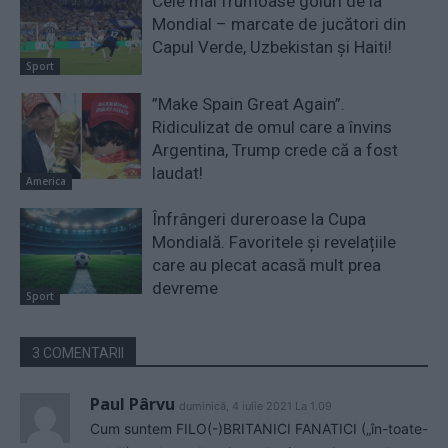
Cele mai frumoase goluri de la
Mondial – marcate de jucători din
Capul Verde, Uzbekistan și Haiti!
Sport
”Make Spain Great Again”.
Ridiculizat de omul care a învins
Argentina, Trump crede că a fost
laudat!
America
Înfrângeri dureroase la Cupa
Mondială. Favoritele și revelațiile
care au plecat acasă mult prea
devreme
Sport
3 COMENTARII
Paul Pârvu
duminică, 4 iulie 2021 La 1.09
Cum suntem FILO(-)BRITANICI FANATICI („în-toate-