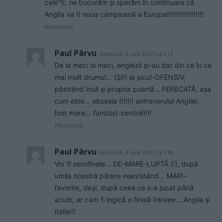
cele”!), ne bucurăm și sperăm în continuare că
Anglia va fi noua campioană a Europei!!!!!!!!!!!!!!!!!!
Răspundeți
Paul Pârvu
duminică, 4 iulie 2021 La 1.13
De la meci la meci, englezii și-au dat din ce în ce
mai mult drumul… (ȘI!) la jocul-OFENSIV,
păstrând însă și propria poartă… FERECATĂ, așa
cum este… obsesia (!!!!!) antrenorului Angliei,
fost mare… fundaș(-central)!!!
Răspundeți
Paul Pârvu
duminică, 4 iulie 2021 La 1.18
Vor fi semifinale… DE-MARE-LUPTĂ (!), după
umila noastră părere neexistând… MARI-
favorite, deși, după ceea ce s-a jucat până
acum, ar cam fi logică o finală întreee… Anglia și
Italia!!!