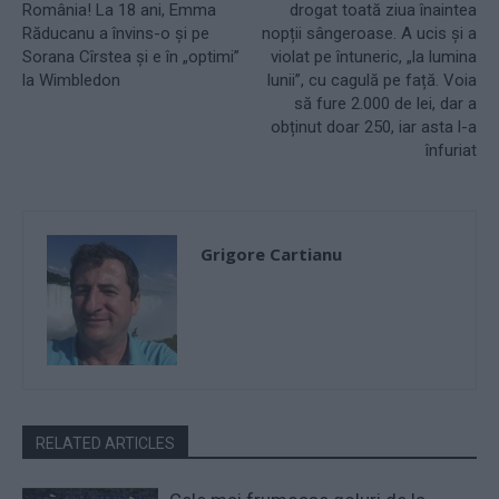
România! La 18 ani, Emma
drogat toată ziua înaintea
Răducanu a învins-o și pe
nopții sângeroase. A ucis și a
Sorana Cîrstea și e în „optimi”
violat pe întuneric, „la lumina
la Wimbledon
lunii”, cu cagulă pe față. Voia
să fure 2.000 de lei, dar a
obținut doar 250, iar asta l-a
înfuriat
Grigore Cartianu
RELATED ARTICLES