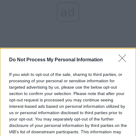
ad
Do Not Process My Personal Information
*
România, în grupă cu Coreea de Sud,
If you wish to opt-out of the sale, sharing to third parties, or
processing of your personal or sensitive information for
Honduras și Noua Zeelandă la Olimpiada de la
targeted advertising by us, please use the below opt-out
Tokyo. Obiectivul lui Rădoi: o medalie
section to confirm your selection. Please note that after your
opt-out request is processed you may continue seeing
*
Formula în care noul Farul Constanța țintește
interest-based ads based on personal information utilized by
us or personal information disclosed to third parties prior to
sus: Hagi 89%, Marica 10%, Iașko 1%. Va avea
your opt-out. You may separately opt-out of the further
stadion modern, de 18.000 de locuri
disclosure of your personal information by third parties on the
IAB’s list of downstream participants. This information may