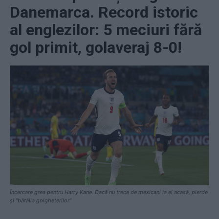
Danemarca. Record istoric
al englezilor: 5 meciuri fără
gol primit, golaveraj 8-0!
Încercare grea pentru Harry Kane. Dacă nu trece de mexicani la ei acasă, pierde
și ”bătălia golgheterilor”