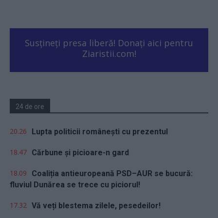
Susțineți presa liberă! Donați aici pentru
Ziaristii.com!
24 de ore
20.26
Lupta politicii românești cu prezentul
18.47
Cărbune și picioare-n gard
18.09
Coaliția antieuropeană PSD–AUR se bucură:
fluviul Dunărea se trece cu piciorul!
17.32
Vă veți blestema zilele, pesedeilor!