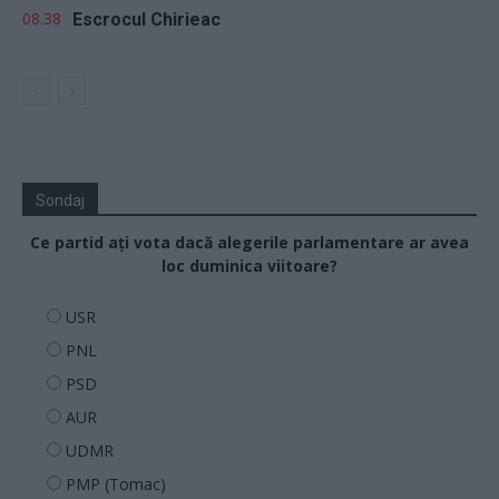
08.38
Escrocul Chirieac
Sondaj
Ce partid ați vota dacă alegerile parlamentare ar avea
loc duminica viitoare?
USR
PNL
PSD
AUR
UDMR
PMP (Tomac)