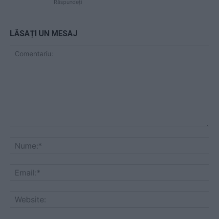
Răspundeți
LĂSAȚI UN MESAJ
Comentariu:
Nu
Ema
Web