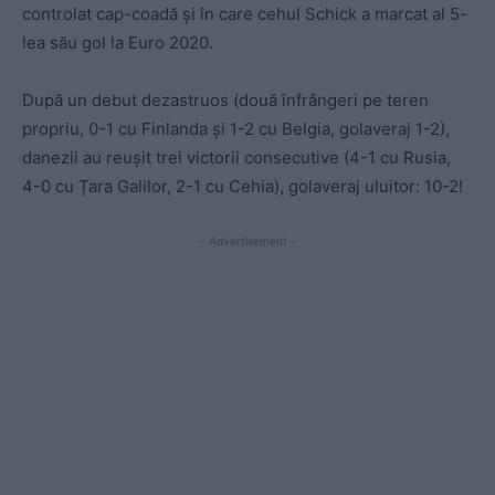
controlat cap-coadă și în care cehul Schick a marcat al 5-
lea său gol la Euro 2020.
După un debut dezastruos (două înfrângeri pe teren
propriu, 0-1 cu Finlanda și 1-2 cu Belgia, golaveraj 1-2),
danezii au reușit trei victorii consecutive (4-1 cu Rusia,
4-0 cu Țara Galilor, 2-1 cu Cehia), golaveraj uluitor: 10-2!
- Advertisement -