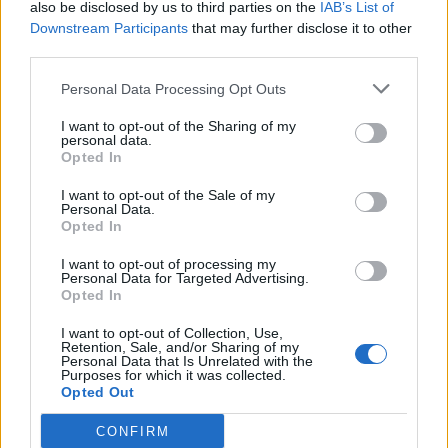
also be disclosed by us to third parties on the
IAB’s List of
*
Dacă vrei Liga Campionilor, ia-ți antrenor
Downstream Participants
that may further disclose it to other
german! Formidabila ștafetă Klopp – Flick –
third parties.
Tuchel. Chelsea e noua regină a Europei
Personal Data Processing Opt Outs
*
Revoluție în fotbal! Conform noii reguli
I want to opt-out of the Sharing of my
personal data.
adoptate de UEFA, vom avea mai multe meciuri
Opted In
cu prelungiri și penalty-uri
I want to opt-out of the Sale of my
Personal Data.
Opted In
*
Țeapă colosală luată de Olăroiu în China
comunistă! „Am trăit o mare minciună”. I-au
I want to opt-out of processing my
Personal Data for Targeted Advertising.
furat 10 milioane de dolari, deși i-a făcut
Opted In
campioni
I want to opt-out of Collection, Use,
Retention, Sale, and/or Sharing of my
Personal Data that Is Unrelated with the
*
Încă o perlă pierdută de România! La 18 ani,
Purposes for which it was collected.
Opted Out
Emma Răducanu a învins-o și pe Sorana
CONFIRM
Cîrstea și e în „optimi” la Wimbledon