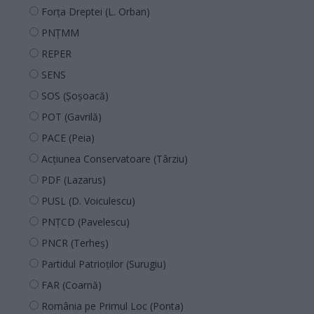
Forța Dreptei (L. Orban)
PNȚMM
REPER
SENS
SOS (Șoșoacă)
POT (Gavrilă)
PACE (Peia)
Acțiunea Conservatoare (Târziu)
PDF (Lazarus)
PUSL (D. Voiculescu)
PNȚCD (Pavelescu)
PNCR (Terheș)
Partidul Patrioților (Surugiu)
FAR (Coarnă)
România pe Primul Loc (Ponta)