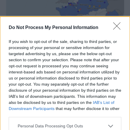
Do Not Process My Personal Information
If you wish to opt-out of the sale, sharing to third parties, or
processing of your personal or sensitive information for
targeted advertising by us, please use the below opt-out
section to confirm your selection. Please note that after your
Teritoriul Uniunii Europene este foarte bogat în resurse
opt-out request is processed you may continue seeing
interest-based ads based on personal information utilized by
minerale critice, neexploatate de mai bine de 30 de ani
us or personal information disclosed to third parties prior to
din cauza legislației europene stricte și a normelor anti-
your opt-out. You may separately opt-out of the further
poluare, dar și a opoziției populației europene față de
disclosure of your personal information by third parties on the
distrugerea zonelor naturale pe care o presupune
IAB’s list of downstream participants. This information may
also be disclosed by us to third parties on the
IAB’s List of
industria minieră.
Downstream Participants
that may further disclose it to other
third parties.
Personal Data Processing Opt Outs