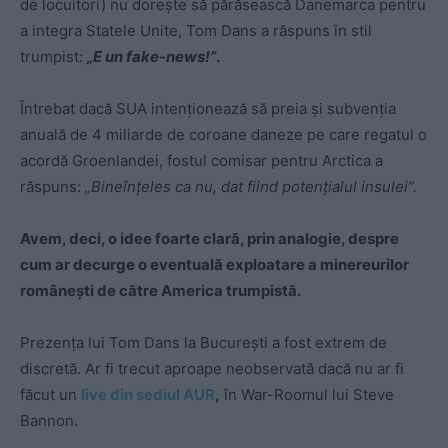
de locuitori) nu dorește să părăsească Danemarca pentru
a integra Statele Unite, Tom Dans a răspuns în stil
trumpist:
„E un fake-news!”
.
Întrebat dacă SUA intenționează să preia și subvenția
anuală de 4 miliarde de coroane daneze pe care regatul o
acordă Groenlandei, fostul comisar pentru Arctica a
răspuns:
„Bineînțeles ca nu, dat fiind potențialul insulei”.
Avem, deci, o idee foarte clară, prin analogie, despre
cum ar decurge o eventuală exploatare a minereurilor
românești de către America trumpistă.
Prezența lui Tom Dans la București a fost extrem de
discretă. Ar fi trecut aproape neobservată dacă nu ar fi
făcut un
live din sediul AUR
,
în War-Roomul lui Steve
Bannon.