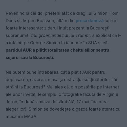
Revenind la cei doi prieteni atât de dragi lui Simion, Tom
Dans și Jørgen Boassen, aflăm din
presa daneză
lucruri
foarte interesante: zidarul inuit prezent la București,
supranumit
“fiul groenlandez al lui Trump”,
a explicat că l-
a întâlnit pe George Simion în ianuarie în SUA și că
partidul AUR a plătit totalitatea cheltuielilor pentru
sejurul său la București.
Ne putem pune întrebarea: cât a plătit AUR pentru
deplasarea, cazarea, masa și distracția susținătorilor săi
străini la București? Mai ales că, din postările pe internet
ale unor invitați (exemplu: o fotografie făcută de Virginie
Joron, în după-amiaza de sâmbătă, 17 mai, înaintea
alegerilor), Simion se dovedește o gazdă foarte atentă cu
musafirii MAGA.