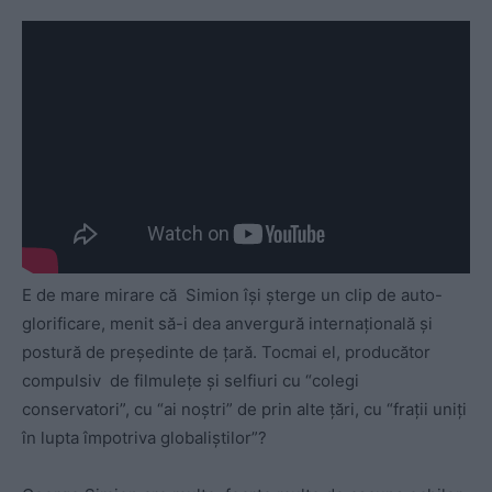
E de mare mirare că Simion își șterge un clip de auto-
glorificare, menit să-i dea anvergură internațională și
postură de președinte de țară. Tocmai el, producător
compulsiv
de
filmulețe și selfiuri cu “colegi
conservatori”, cu “ai noștri” de prin alte țări, cu “frații uniți
în lupta împotriva globaliștilor”?