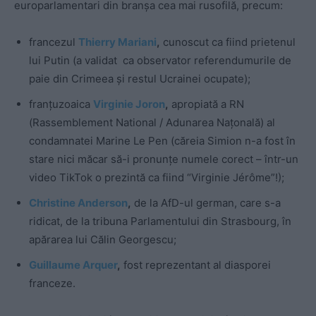
europarlamentari din branșa cea mai rusofilă, precum:
francezul
Thierry Mariani
,
cunoscut ca fiind prietenul
lui Putin (a validat
ca observator referendumurile de
paie din Crimeea și restul Ucrainei ocupate);
franțuzoaica
Virginie Joron
,
apropiată a RN
(Rassemblement National / Adunarea Națonală) al
condamnatei Marine Le Pen (căreia Simion n-a fost în
stare nici măcar să-i pronunțe numele corect – într-un
video TikTok o prezintă ca fiind “Virginie Jérôme”!);
Christine Anderson
,
de la AfD-ul german, care s-a
ridicat, de la tribuna Parlamentului din Strasbourg, în
apărarea lui Călin Georgescu;
Guillaume Arquer
,
fost reprezentant al diasporei
franceze.