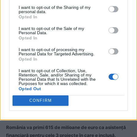
I want to opt-out of the Sharing of my
personal data.
Opted In
I want to opt-out of the Sale of my
ad
Personal Data.
Opted In
I want to opt-out of processing my
Personal Data for Targeted Advertising.
Opted In
I want to opt-out of Collection, Use,
Retention, Sale, and/or Sharing of my
Personal Data that Is Unrelated with the
Purposes for which it was collected.
În acest context geopolitic nou, câteva mine vor fi
Opted Out
redeschise, cu finanțare europeană și cu respectarea
CONFIRM
zonelor rurale (
legislația necesară
a fost adoptată pe
teritoriul Uniunii anul trecut).
România va primi 615 de milioane de euro ca asistență
financiară pentru cele 3 proiecte în care e inclusă.