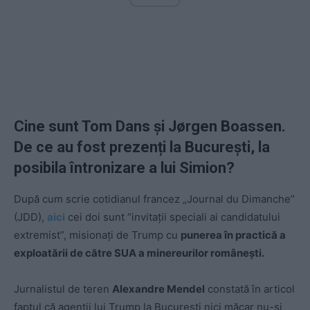
Cine sunt Tom Dans și Jørgen Boassen.
De ce au fost prezenți la București, la
posibila întronizare a lui Simion?
După cum scrie cotidianul francez „Journal du Dimanche”
(JDD),
aici
cei doi sunt “invitații speciali ai candidatului
extremist”, misionați de Trump cu
punerea în practică a
exploatării de către SUA a minereurilor românești.
Jurnalistul de teren
Alexandre Mendel
constată în articol
faptul că agenții lui Trump la București nici măcar nu-și