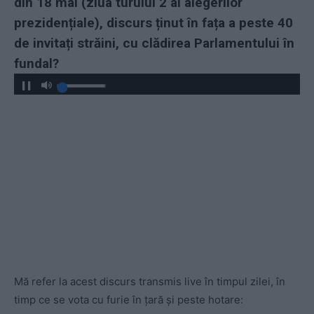
din 18 mai (ziua turului 2 al alegerilor
prezidențiale), discurs ținut în fața a peste 40
de invitați străini, cu clădirea Parlamentului în
fundal?
Mă refer la acest discurs transmis live în timpul zilei, în
timp ce se vota cu furie în țară și peste hotare: