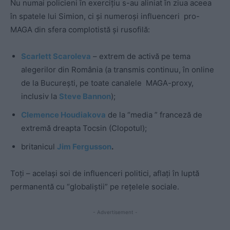
Nu numai policieni în exercițiu s-au aliniat în ziua aceea
în spatele lui Simion, ci și numeroși influenceri pro-
MAGA din sfera complotistă și rusofilă:
Scarlett Scaroleva
– extrem de activă pe tema
alegerilor din România (a transmis continuu, în online
de la București, pe toate canalele MAGA-proxy,
inclusiv la
Steve Bannon
);
Clemence Houdiakova
de la “media ” franceză de
extremă dreapta Tocsin (Clopotul);
britanicul
Jim Fergusson
.
Toți – același soi de influenceri politici, aflați în luptă
permanentă cu “globaliștii” pe rețelele sociale.
- Advertisement -