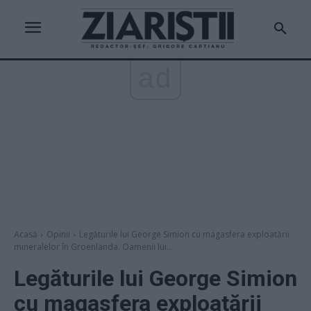
ad
Acasă
Opinii
Legăturile lui George Simion cu magasfera exploatării
mineralelor în Groenlanda. Oamenii lui...
Legăturile lui George Simion
cu magasfera exploatării