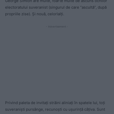
George Simion are multe, foarte multe de ascuns ochilor
electoratului suveranist (singurul de care “ascultă”, după
propriile zise). Și nouă, celorlalți.
- Advertisement -
Privind paleta de invitați străini aliniați în spatele lui, toți
suveraniști pursânge, recunoști cu ușurință câțiva. Sunt