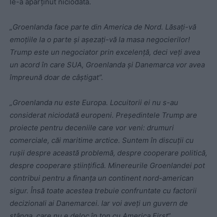
le-a aparținut niciodată.
„Groenlanda face parte din America de Nord. Lăsați-vă
emoțiile la o parte și așezați-vă la masa negocierilor!
Trump este un negociator prin excelență, deci veți avea
un acord în care SUA, Groenlanda și Danemarca vor avea
împreună doar de câștigat”.
„Groenlanda nu este Europa. Locuitorii ei nu s-au
considerat niciodată europeni. Președintele Trump are
proiecte pentru deceniile care vor veni: drumuri
comerciale, căi maritime arctice. Suntem în discuții cu
rușii despre această problemă, despre cooperare politică,
despre cooperare științifică. Minereurile Groenlandei pot
contribui pentru a finanța un continent nord-american
sigur. Însă toate acestea trebuie confruntate cu factorii
decizionali ai Danemarcei. Iar voi aveți un guvern de
stânga, care nu e deloc în ton cu America First
”.