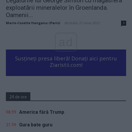
Legăturile lui George Simion cu magasfera
exploatării mineralelor în Groenlanda.
Oamenii...
Marie-Cosette Hanganu (Paris)
-
sâmbătă, 21 iunie 2025
3
ad
Susțineți presa liberă! Donați aici pentru
Ziaristii.com!
24 de ore
08.59
America fără Trump
21.59
Gura bate guru