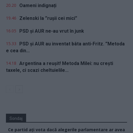
20.20
Oameni indignați
19.46
Zelenski la ”rușii cei mici”
16.05
PSD și AUR ne-au vrut în junk
15.33
PSD și AUR au inventat bâta anti-Fritz. ”Metoda
e cea din...
14.18
Argentina a reușit! Metoda Milei: nu crești
taxele, ci scazi cheltuielile...
Sondaj
Ce partid ați vota dacă alegerile parlamentare ar avea