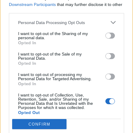
Downstream Participants
that may further disclose it to other
PDF (Lazarus)
third parties.
PUSL (D. Voiculescu)
Personal Data Processing Opt Outs
PNȚCD (Pavelescu)
I want to opt-out of the Sharing of my
PNCR (Terheș)
personal data.
Opted In
Partidul Patrioților (Surugiu)
FAR (Coarnă)
I want to opt-out of the Sale of my
Personal Data.
România pe Primul Loc (Ponta)
Opted In
Altul
I want to opt-out of processing my
Personal Data for Targeted Advertising.
Opted In
Arată rezultatele
I want to opt-out of Collection, Use,
Retention, Sale, and/or Sharing of my
Personal Data that Is Unrelated with the
Arhiva sondajelor
Purposes for which it was collected.
Opted Out
CONFIRM