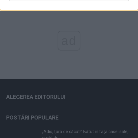
ad
ALEGEREA EDITORULUI
POSTĂRI POPULARE
„Adio, țară de căcat!” Bătut în fața casei sale,
umilit de...