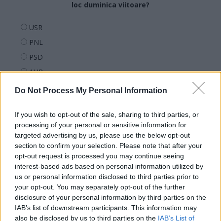
loc duminica viitoare?
USR
PNL
PSD
AUR
UDMR
Do Not Process My Personal Information
PMP (Tomac)
If you wish to opt-out of the sale, sharing to third parties, or
Forța Dreptei (L. Orban)
processing of your personal or sensitive information for
PNȚMM
targeted advertising by us, please use the below opt-out
REPER
section to confirm your selection. Please note that after your
opt-out request is processed you may continue seeing
SENS
interest-based ads based on personal information utilized by
SOS (Șoșoacă)
us or personal information disclosed to third parties prior to
your opt-out. You may separately opt-out of the further
POT (Gavrilă)
disclosure of your personal information by third parties on the
PACE (Peia)
IAB’s list of downstream participants. This information may
also be disclosed by us to third parties on the
IAB’s List of
Acțiunea Conservatoare (Târziu)