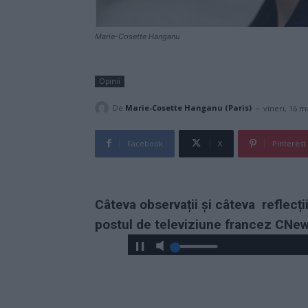
Marie-Cosette Hanganu
Opinii
-
De
Marie-Cosette Hanganu (Paris)
vineri, 16 m
Facebook
X
Pinterest
Câteva observații și câteva
reflecț
postul de televiziune francez CNew