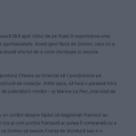
ează fără apel cititul de pe foaie în exprimarea unei
de spontaneitate. Acest gest făcut de Simion, care nu a
I-a anulat efortul de a vorbi chirițește (o zecime
ii postului CNews au încercat să-l poziționeze pe
sținută de redacție. Altfel spus, să facă o paralelă între
 de judecătorii români – și Marine Le Pen, interzisă de
 un cuvânt despre faptul că magistrații francezi au
 (ca și cum justiția franceză ar putea fi comparată cu a
l, ca Simion să taxeze Franța de dictatură sau s-o