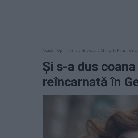
Acasă
Opinii
Și s-a dus coana Chirița la Paris, reîn
Și s-a dus coana 
reîncarnată în G