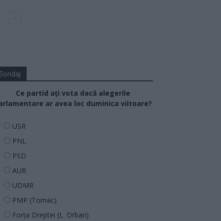
Sondaj
Ce partid ați vota dacă alegerile
arlamentare ar avea loc duminica viitoare?
USR
PNL
PSD
AUR
UDMR
PMP (Tomac)
Forța Dreptei (L. Orban)