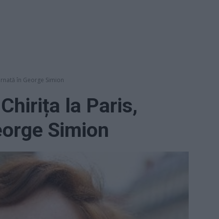
carnată în George Simion
Chirița la Paris,
eorge Simion