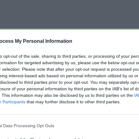
ocess My Personal Information
to opt-out of the sale, sharing to third parties, or processing of your per
formation for targeted advertising by us, please use the below opt-out s
r selection. Please note that after your opt-out request is processed y
eing interest-based ads based on personal information utilized by us or
disclosed to third parties prior to your opt-out. You may separately opt-
losure of your personal information by third parties on the IAB’s list of
ilul AUR s-a dus la
post TV conservator
, al cărui
. This information may also be disclosed by us to third parties on the
IA
oré,
împărtășește aceleași valori cu George Simion: o
Participants
that may further disclose it to other third parties.
ra instituțiilor europene și de susținere a extremei
l Data Processing Opt Outs
mai degrabă din interes economic decât din convingere