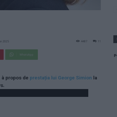
ai 2025
4487
11
p
WhatsApp
ii à propos de
prestația lui George Simion
la
s.