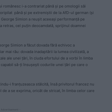
i românesc i-a contrariat până și pe omologii săi
oripilat
până și pe extremiștii de la AfD-ul german (și
), George Simion a reușit aceeași performanță pe
a retras, cel puțin deocamdată, sprijinul doamnei
George Simion a făcut dovada fără echivoc a
r mai rău: dovada inadaptării la lumea civilizată, a
ale ale unei țări, în ciuda efortului de a vorbi în limba
capabil să-ți însușești codurile unei țări pe care o
indu-i franțuzeasca stâlcită, însă privitorul francez nu
l de a se exprima, oricât de stricat, în limba celor care
 Advertisement -