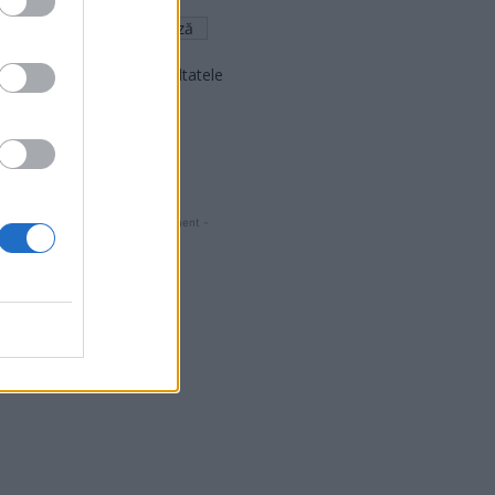
Arată rezultatele
Arhiva sondajelor
- Advertisment -