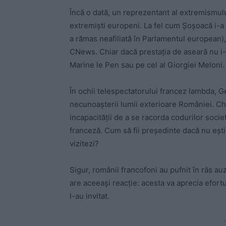
Încă o dată, un reprezentant al extremismulu
extremiști europeni. La fel cum Șoșoacă i-a 
a rămas neafiliată în Parlamentul european
CNews. Chiar dacă prestația de aseară nu i-
Marine le Pen sau pe cel al Giorgiei Meloni.
În ochii telespectatorului francez lambda, 
necunoașterii lumii exterioare României. Chia
incapacității de a se racorda codurilor societ
franceză. Cum să fii președinte dacă nu ești 
vizitezi?
Sigur, românii francofoni au pufnit în râs auz
are aceeași reacție: acesta va aprecia efortu
l-au invitat.
-