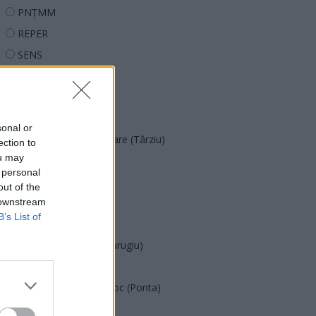
PNȚMM
REPER
SENS
SOS (Șoșoacă)
POT (Gavrilă)
PACE (Peia)
sonal or
Acțiunea Conservatoare (Târziu)
ection to
ou may
PDF (Lazarus)
 personal
PUSL (D. Voiculescu)
out of the
 downstream
PNȚCD (Pavelescu)
B’s List of
PNCR (Terheș)
Partidul Patrioților (Surugiu)
FAR (Coarnă)
România pe Primul Loc (Ponta)
Altul