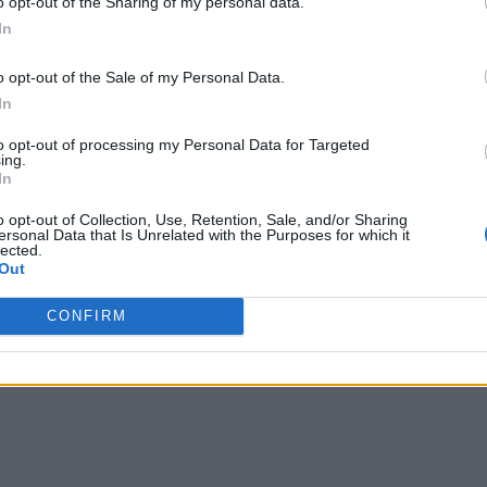
o opt-out of the Sharing of my personal data.
ența în Africa (de unde Bolloré extrage o parte din
In
fost nevoit să se aclimatizeze Rusiei putiniste – și asta
o opt-out of the Sale of my Personal Data.
In
u diferența că interlocutorii din studio erau mai civilizați
to opt-out of processing my Personal Data for Targeted
ența s-a văzut cu ochiul liber.
ing.
In
 Advertisement -
o opt-out of Collection, Use, Retention, Sale, and/or Sharing
ersonal Data that Is Unrelated with the Purposes for which it
lected.
Out
CONFIRM