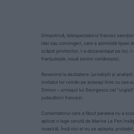
Dimpotrivă, telespectatorul francez sancțion
idei sau convingeri, care e asimilată lipsei 
scăpat privitorilor, l-a dezavantajat pe loc. 
franțuzește, nouă zecimi românește).
Revenind la dezbatere: jurnaliștii și analișt
invitatul lor român pe aceeași linie cu cea su
Simion – urmașul lui Georgescu cel “urgisit”
judecătorii francezi.
Comentatorul care a făcut paralela nu a scos
aplicat o lege cerută de Marine Le Pen însăși
noastră). Însă nici el nu se aștepta, probabi