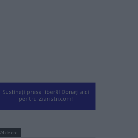
Susțineți presa liberă! Donați aici
pentru Ziaristii.com!
24 de ore