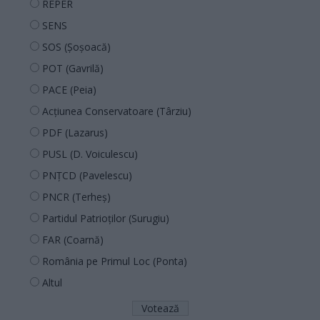
REPER
SENS
SOS (Șoșoacă)
POT (Gavrilă)
PACE (Peia)
Acțiunea Conservatoare (Târziu)
PDF (Lazarus)
PUSL (D. Voiculescu)
PNȚCD (Pavelescu)
PNCR (Terheș)
Partidul Patrioților (Surugiu)
FAR (Coarnă)
România pe Primul Loc (Ponta)
Altul