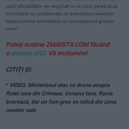
copiii oficialităților de rang înalt nu au nicio șansă să se
încrucișeze cu condamnații, iar avertizarea oamenilor
despre pericol echivalează cu recunoașterea greșelii
cuiva.”
Puteți susține ZIARISTII.COM făcând
o
donație AICI.
Vă mulțumim!
CITIȚI ȘI:
*
VIDEO. Misteriosul atac cu drone asupra
flotei ruse din Crimeea. Ucraina tace, Rusia
bravează, dar un fum gros se ridică din zona
navelor sale