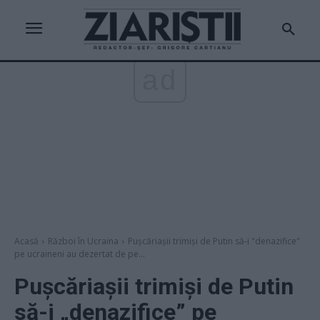
ad
Acasă
Război în Ucraina
Pușcăriașii trimiși de Putin să-i "denazifice"
pe ucraineni au dezertat de pe...
Pușcăriașii trimiși de Putin
să-i „denazifice” pe