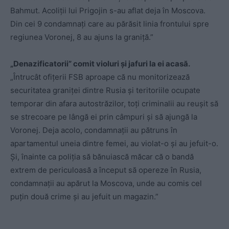
Bahmut. Acoliții lui Prigojin s-au aflat deja în Moscova.
Din cei 9 condamnați care au părăsit linia frontului spre
regiunea Voronej, 8 au ajuns la graniță.”
„Denazificatorii” comit violuri și jafuri la ei acasă.
„Întrucât ofițerii FSB aproape că nu monitorizează
securitatea graniței dintre Rusia și teritoriile ocupate
temporar din afara autostrăzilor, toți criminalii au reușit să
se strecoare pe lângă ei prin câmpuri și să ajungă la
Voronej. Deja acolo, condamnații au pătruns în
apartamentul uneia dintre femei, au violat-o și au jefuit-o.
Și, înainte ca poliția să bănuiască măcar că o bandă
extrem de periculoasă a început să opereze în Rusia,
condamnații au apărut la Moscova, unde au comis cel
puțin două crime și au jefuit un magazin.”