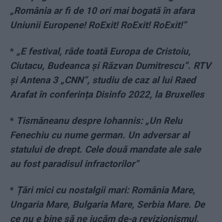
„România ar fi de 10 ori mai bogată în afara
Uniunii Europene! RoExit! RoExit! RoExit!”
*
„E festival, râde toată Europa de Cristoiu,
Ciutacu, Budeanca și Răzvan Dumitrescu”. RTV
și Antena 3 „CNN”, studiu de caz al lui Raed
Arafat în conferința Disinfo 2022, la Bruxelles
*
Tismăneanu despre Iohannis: „Un Relu
Fenechiu cu nume german. Un adversar al
statului de drept. Cele două mandate ale sale
au fost paradisul infractorilor”
*
Țări mici cu nostalgii mari: România Mare,
Ungaria Mare, Bulgaria Mare, Serbia Mare. De
ce nu e bine să ne jucăm de-a revizionismul,