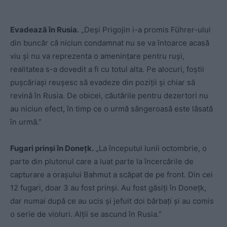
Evadează în Rusia.
„Deși Prigojin i-a promis Führer-ului
din buncăr că niciun condamnat nu se va întoarce acasă
viu și nu va reprezenta o amenințare pentru ruși,
realitatea s-a dovedit a fi cu totul alta. Pe alocuri, foștii
pușcăriași reușesc să evadeze din poziții și chiar să
revină în Rusia. De obicei, căutările pentru dezertori nu
au niciun efect, în timp ce o urmă sângeroasă este lăsată
în urmă.”
Fugari prinși în Donețk.
„La începutul lunii octombrie, o
parte din plutonul care a luat parte la încercările de
capturare a orașului Bahmut a scăpat de pe front. Din cei
12 fugari, doar 3 au fost prinși. Au fost găsiți în Donețk,
dar numai după ce au ucis și jefuit doi bărbați și au comis
o serie de violuri. Alții se ascund în Rusia.”