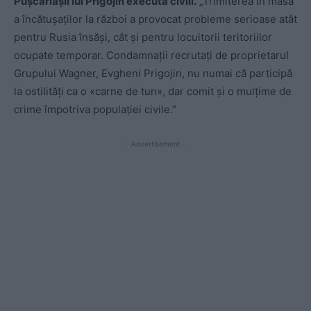
Pușcăriașii lui Prigojin execută civili.
„Trimiterea în masă
a încătușaților la război a provocat probleme serioase atât
pentru Rusia însăși, cât și pentru locuitorii teritoriilor
ocupate temporar. Condamnații recrutați de proprietarul
Grupului Wagner, Evgheni Prigojin, nu numai că participă
la ostilități ca o «carne de tun», dar comit și o mulțime de
crime împotriva populației civile.”
- Advertisement -