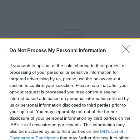
ad
Do Not Process My Personal Information
If you wish to opt-out of the sale, sharing to third parties, or
processing of your personal or sensitive information for
targeted advertising by us, please use the below opt-out
section to confirm your selection. Please note that after your
opt-out request is processed you may continue seeing
interest-based ads based on personal information utilized by
*
Campanie odioasă la Russia Today: „Copiii
us or personal information disclosed to third parties prior to
ucraineni care critică Rusia ar trebui înecați!
your opt-out. You may separately opt-out of the further
disclosure of your personal information by third parties on the
Sau băgați în colibe și arși de vii!”
IAB’s list of downstream participants. This information may
also be disclosed by us to third parties on the
IAB’s List of
*
Generalul Romanenko: „Putin va fi demolat
Downstream Participants
that may further disclose it to other