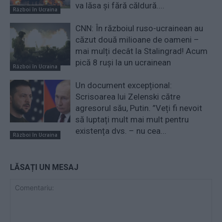
va lăsa și fără căldură....
Război în Ucraina
CNN: În războiul ruso-ucrainean au
căzut două milioane de oameni –
mai mulți decât la Stalingrad! Acum
pică 8 ruși la un ucrainean
Război în Ucraina
Un document excepțional:
Scrisoarea lui Zelenski către
agresorul său, Putin. ”Veți fi nevoit
să luptați mult mai mult pentru
existența dvs. – nu cea...
Război în Ucraina
LĂSAȚI UN MESAJ