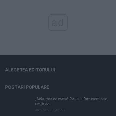
ad
ALEGEREA EDITORULUI
POSTĂRI POPULARE
„Adio, țară de căcat!” Bătut în fața casei sale,
umilit de...
duminică, 21 iulie 2019