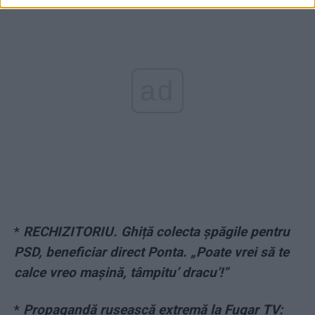
ad
*
RECHIZITORIU. Ghiță colecta șpăgile pentru
PSD, beneficiar direct Ponta. „Poate vrei să te
calce vreo mașină, tâmpitu’ dracu’!”
*
Propagandă rusească extremă la Fugar TV: