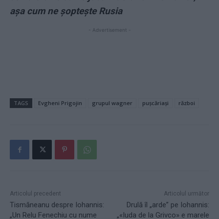
așa cum ne șoptește Rusia
- Advertisement -
TAGS
Evgheni Prigojin
grupul wagner
pușcăriași
război
Articolul precedent
Articolul următor
Tismăneanu despre Iohannis:
Drulă îl „arde” pe Iohannis:
„Un Relu Fenechiu cu nume
„«Iuda de la Grivco» e marele