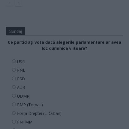
Sondaj
Ce partid ați vota dacă alegerile parlamentare ar avea
loc duminica viitoare?
USR
PNL
PSD
AUR
UDMR
PMP (Tomac)
Forța Dreptei (L. Orban)
PNȚMM