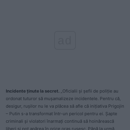
ad
Incidente ținute la secret.
„Oficialii și șefii de poliție au
ordonat tuturor să mușamalizeze incidentele. Pentru că,
desigur, rușilor nu le va plăcea să afle că inițiativa Prigojin
– Putin s-a transformat într-un pericol pentru ei. Șapte
criminali și violatori înarmați continuă să hoinărească
liberi și pot apărea în orice oraș rusesc. Până la urmă,