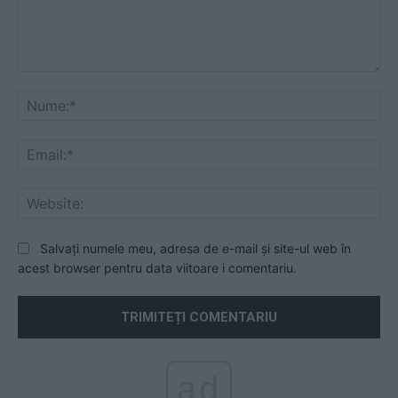
Comentariu:
Nu
Ema
Web
Salvați numele meu, adresa de e-mail și site-ul web în
acest browser pentru data viitoare i comentariu.
ad