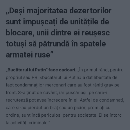
„Deși majoritatea dezertorilor
sunt împușcați de unitățile de
blocare, unii dintre ei reușesc
totuși să pătrundă în spatele
armatei ruse”
„Bucătarul lui Putin” face cadouri.
„În primul rând, pentru
propriul său PR, «bucătarul lui Putin» a dat libertate de
fapt condamnaților mercenari care au fost răniți grav pe
front. S-a ținut de cuvânt, iar pușcăriașii pe care-i
recrutează pot avea încredere în el. Astfel de condamnați,
care și-au pierdut un braț sau un picior, premiați cu
ordine, sunt încă periculoși pentru societate. Ei se întorc
la activități criminale.”