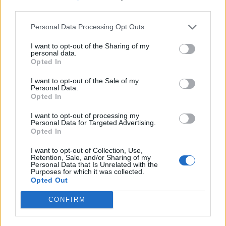
third parties.
când pierderile vor depăși 150.000 – 200.000.
Schimbările din mintea rușilor trebuie făcute în
Personal Data Processing Opt Outs
cel puțin 5 ani, la fel ca și cu germanii după
I want to opt-out of the Sharing of my
1945”
personal data.
Opted In
*
SUA și UE vor impune plafonul de 63 de
I want to opt-out of the Sale of my
Personal Data.
dolari pentru barilul de petrol rusesc. Toată
Opted In
lumea e încântată, mai puțin Moscova: prețurile
I want to opt-out of processing my
carburanților ar urma să scadă masiv
Personal Data for Targeted Advertising.
Opted In
*
S-a înțeles Iohannis cu PSD încă din 2016 să
I want to opt-out of Collection, Use,
Retention, Sale, and/or Sharing of my
refacă USL? Oamenii lui Ghiță, înaintea
Personal Data that Is Unrelated with the
Purposes for which it was collected.
alegerilor: „O să vină un curent d-ăsta PSD-
Opted Out
PNL, fără opoziție. Sigur, zice Sebi”
CONFIRM