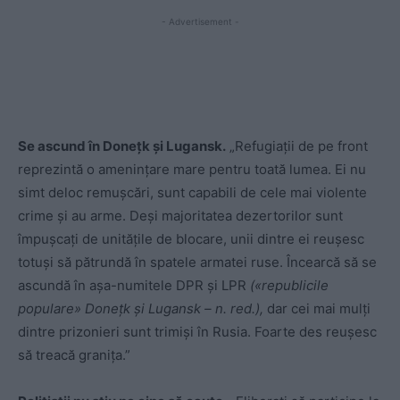
- Advertisement -
Se ascund în Donețk și Lugansk.
„Refugiații de pe front
reprezintă o amenințare mare pentru toată lumea. Ei nu
simt deloc remușcări, sunt capabili de cele mai violente
crime și au arme. Deși majoritatea dezertorilor sunt
împușcați de unitățile de blocare, unii dintre ei reușesc
totuși să pătrundă în spatele armatei ruse. Încearcă să se
ascundă în așa-numitele DPR și LPR
(«republicile
populare» Donețk și Lugansk – n. red.),
dar cei mai mulți
dintre prizonieri sunt trimiși în Rusia. Foarte des reușesc
să treacă granița.”