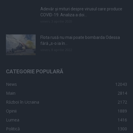
Adevăr și mituri despre virusul care produce
COVID-19. Analiza a doi...
vineri, 3 aprilie 2020
Flota rusă nu mai poate bombarda Odessa
fără „s-o ia în...
vineri, 8 aprilie 2022
CATEGORIE POPULARĂ
News
12043
Main
2814
Război în Ucraina
2172
Opinii
1889
Lumea
1416
Politică
1300