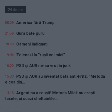
24 de ore
08.59
America fără Trump
21.59
Gura bate guru
20.20
Oameni indignați
19.46
Zelenski la ”rușii cei mici”
16.05
PSD și AUR ne-au vrut în junk
15.33
PSD și AUR au inventat bâta anti-Fritz. ”Metoda
e cea din...
14.18
Argentina a reușit! Metoda Milei: nu crești
taxele, ci scazi cheltuielile...