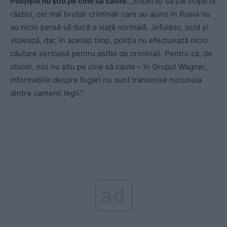
Polițiștii nu știu pe cine să caute.
„Eliberați să participe la
război, cei mai brutali criminali care au ajuns în Rusia nu
au nicio șansă să ducă o viață normală. Jefuiesc, ucid și
violează, dar, în același timp, poliția nu efectuează nicio
căutare serioasă pentru astfel de criminali. Pentru că, de
obicei, nici nu știu pe cine să caute – în Grupul Wagner,
informațiile despre fugari nu sunt transmise niciunuia
dintre oamenii legii.”
ad