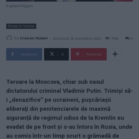
Evgheni Prigojin
Război în Ucraina
-
De
Cristian Hubali
duminică, 30 octombrie 2022
7342
0
Facebook
X
Pinterest
Teroare la Moscova, chiar sub nasul
dictatorului criminal Vladimir Putin. Trimiși să-
i „denazifice” pe ucraineni, pușcăriașii
eliberați din penitenciarele de maximă
siguranță de regimul odios de la Kremlin eu
evadat de pe front și s-au întors în Rusia, unde
au comis într-un timp scurt o grămadă de