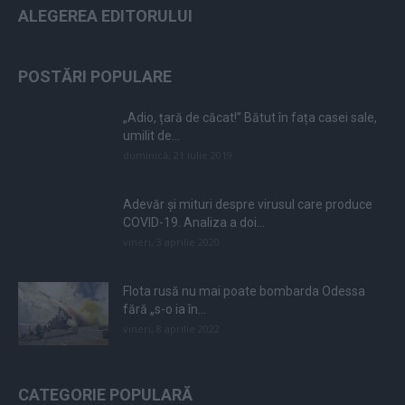
ALEGEREA EDITORULUI
POSTĂRI POPULARE
„Adio, țară de căcat!” Bătut în fața casei sale,
umilit de...
duminică, 21 iulie 2019
Adevăr și mituri despre virusul care produce
COVID-19. Analiza a doi...
vineri, 3 aprilie 2020
Flota rusă nu mai poate bombarda Odessa
fără „s-o ia în...
vineri, 8 aprilie 2022
CATEGORIE POPULARĂ