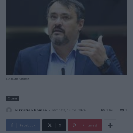
Cristian Ghinea
Opinii
-
De
Cristian Ghinea
sâmbătă, 18 mai 2024
1348
1
Facebook
X
Pinterest