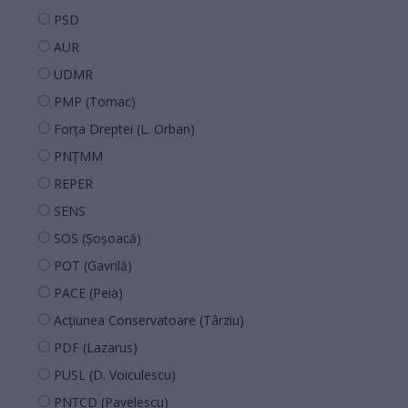
PSD
AUR
UDMR
PMP (Tomac)
Forța Dreptei (L. Orban)
PNȚMM
REPER
SENS
SOS (Șoșoacă)
POT (Gavrilă)
PACE (Peia)
Acțiunea Conservatoare (Târziu)
PDF (Lazarus)
PUSL (D. Voiculescu)
PNȚCD (Pavelescu)