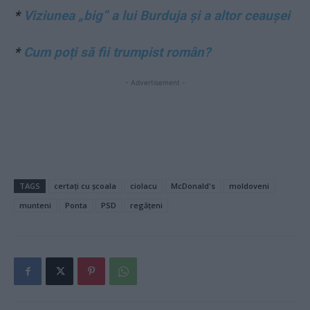
*
Viziunea „big” a lui Burduja și a altor ceaușei
*
Cum poți să fii trumpist român?
- Advertisement -
TAGS
certați cu școala
ciolacu
McDonald's
moldoveni
munteni
Ponta
PSD
regățeni