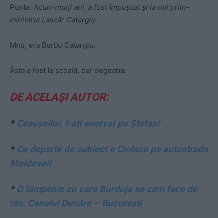
Ponta:
Acum mulți ani, a fost împuşcat şi la noi prim-
ministrul Lascăr Catargiu.
Mnu, era Barbu Catargiu.
Ăsta a fost la şcoală, dar degeaba.
DE ACELAȘI AUTOR:
*
Ceaușeilor, l-ați enervat pe Ștefan!
*
Ce departe de subiect e Ciolacu pe autostrada
Moldovei!
*
O tâmpenie cu care Burduja se cam face de
râs: Canalul Dunăre – București