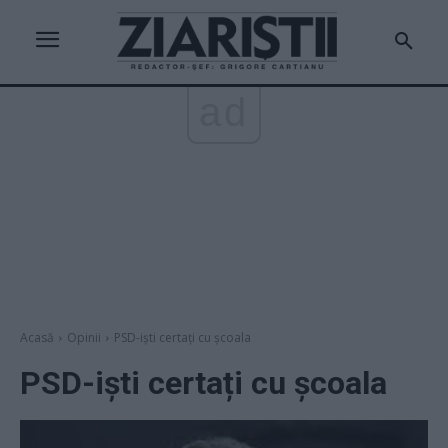
ad
Acasă
Opinii
PSD-işti certați cu şcoala
PSD-işti certați cu şcoala