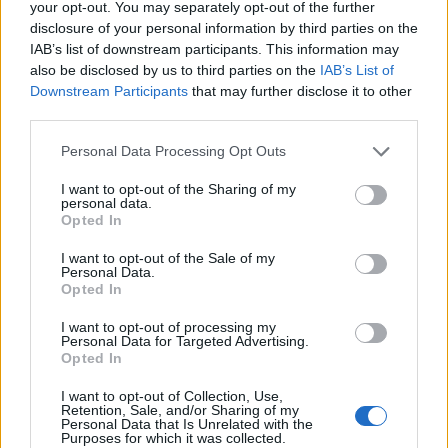
your opt-out. You may separately opt-out of the further
disclosure of your personal information by third parties on the
Decat „biblioteci” goale de carti si oameni, dar care
IAB’s list of downstream participants. This information may
platesc salarii pesedailor de provincie, mai bine
also be disclosed by us to third parties on the
IAB’s List of
Downstream Participants
that may further disclose it to other
biblioteci virtuale si plata drepturilor de autor
third parties.
pentru carti adevarate, nu compilatiile jalnice cu
care ne-a obisnuit comunismul si pesedismul
Personal Data Processing Opt Outs
diplomelor calpe.
I want to opt-out of the Sharing of my
personal data.
Aveti curaj? Fie si pentru un sistem alternativ dar cu
Opted In
drepturi egale in fata legii.
I want to opt-out of the Sale of my
Răspundeți
Personal Data.
Opted In
LĂSAȚI UN MESAJ
I want to opt-out of processing my
Personal Data for Targeted Advertising.
Opted In
I want to opt-out of Collection, Use,
Retention, Sale, and/or Sharing of my
Personal Data that Is Unrelated with the
Purposes for which it was collected.