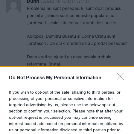
Dunn
duminică, 19 mai 2024 La 14.04
Problema nu sunt pesedaii. Ei sunt doar produsul
penibil al jalnicei scoli cumuniste populate cu
„profesori” jalnici intelectual si ambitiosi politic.
Apropos, Dumitru Buzatu si Corina Cretu sunt
„profesori”. Ce drak’ credeti ca au predat pesedoii?
Daca vreti sa ajutati cu ceva scoala trebuie
reformata. Brutal.
Decat salarii pentru jalnici, scoala online. Selectati
Do Not Process My Personal Information
PROFESORI si ajutoare. PROFESORI adevarati care
sa predea la fel si in mod egal si pentru copilul din
If you wish to opt-out of the sale, sharing to third parties, or
processing of your personal or sensitive information for
Ruginoasa natala a Buzatului, cat si pentru copilul
targeted advertising by us, please use the below opt-out
din Bucuresti.
section to confirm your selection. Please note that after your
opt-out request is processed you may continue seeing
In loc de scoli cu toilette in curte, dar care costa
interest-based ads based on personal information utilized by
enorm, echipamente performante pentru profesor
us or personal information disclosed to third parties prior to
si copii.