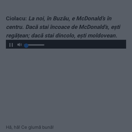
Ciolacu:
La noi, în Buzău, e McDonald’s în
centru. Dacă stai încoace de McDonald’s, ești
regățean; dacă stai dincolo, ești moldovean.
Hă, hă!
Ce glumă bună!