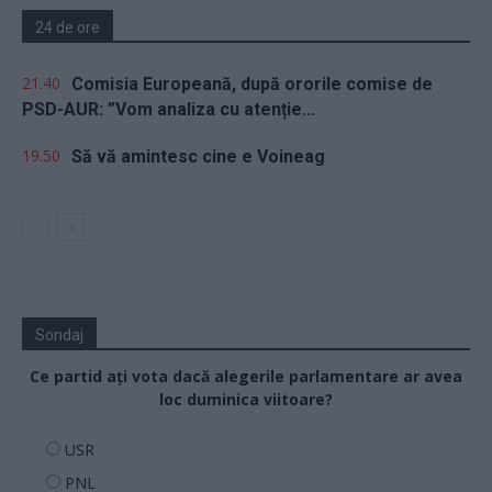
24 de ore
21.40
Comisia Europeană, după ororile comise de
PSD-AUR: ”Vom analiza cu atenție...
19.50
Să vă amintesc cine e Voineag
Sondaj
Ce partid ați vota dacă alegerile parlamentare ar avea
loc duminica viitoare?
USR
PNL