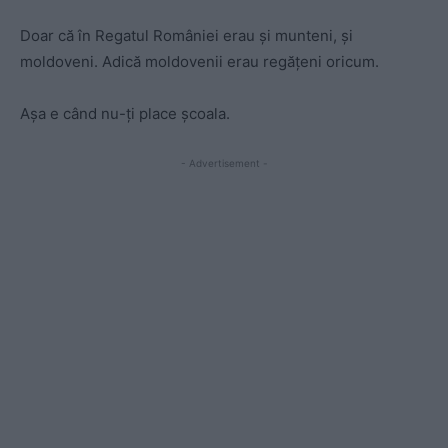
Doar că în Regatul României erau și munteni, și
moldoveni. Adică moldovenii erau regățeni oricum.
Aşa e când nu-ți place şcoala.
- Advertisement -