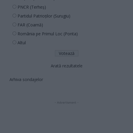
PNCR (Terheș)
Partidul Patrioților (Surugiu)
FAR (Coarnă)
România pe Primul Loc (Ponta)
Altul
Arată rezultatele
Arhiva sondajelor
- Advertisment -