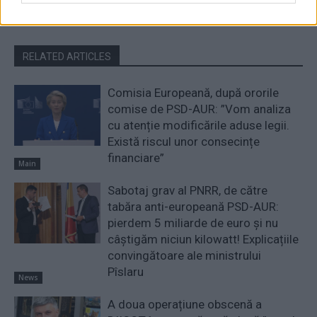
RELATED ARTICLES
Comisia Europeană, după ororile
comise de PSD-AUR: ”Vom analiza
cu atenție modificările aduse legii.
Există riscul unor consecințe
financiare”
Main
Sabotaj grav al PNRR, de către
tabăra anti-europeană PSD-AUR:
pierdem 5 miliarde de euro și nu
câștigăm niciun kilowatt! Explicațiile
convingătoare ale ministrului
Pîslaru
News
A doua operațiune obscenă a