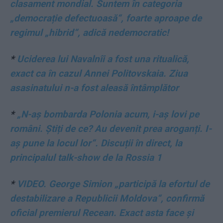
clasament mondial. Suntem în categoria
„democrație defectuoasă“, foarte aproape de
regimul „hibrid“, adică nedemocratic!
*
Uciderea lui Navalnîi a fost una ritualică,
exact ca în cazul Annei Politovskaia. Ziua
asasinatului n-a fost aleasă întâmplător
*
„N-aș bombarda Polonia acum, i-aș lovi pe
români. Știți de ce? Au devenit prea aroganți. I-
aș pune la locul lor“. Discuții în direct, la
principalul talk-show de la Rossia 1
*
VIDEO. George Simion „participă la efortul de
destabilizare a Republicii Moldova“, confirmă
oficial premierul Recean. Exact asta face și