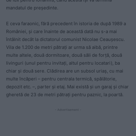
mandatul de președinte.
E ceva faraonic, fără precedent în istoria de după 1989 a
României, și care înainte de această dată nu s-a mai
întâlnit decât la dictatorul comunist Nicolae Ceaușescu.
Vila de 1.200 de metri pătrați ar urma să aibă, printre
multe altele, două dormitoare, două săli de forță, două
livinguri (unul pentru invitați, altul pentru locatari), ba
chiar și două sere. Clădirea are un subsol uriaș, cu mai
multe încăperi – pentru centrala termică, spălătorie,
depozit etc. –, parter și etaj. Mai există și un garaj și chiar
gheretă de 23 de metri pătrați pentru paznic, la poartă.
- Advertisement -