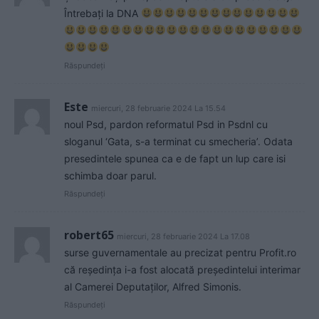
Întrebați la DNA
Răspundeți
Este
miercuri, 28 februarie 2024 La 15.54
noul Psd, pardon reformatul Psd in Psdnl cu
sloganul ‘Gata, s-a terminat cu smecheria’. Odata
presedintele spunea ca e de fapt un lup care isi
schimba doar parul.
Răspundeți
robert65
miercuri, 28 februarie 2024 La 17.08
surse guvernamentale au precizat pentru Profit.ro
că reședința i-a fost alocată președintelui interimar
al Camerei Deputaților, Alfred Simonis.
Răspundeți