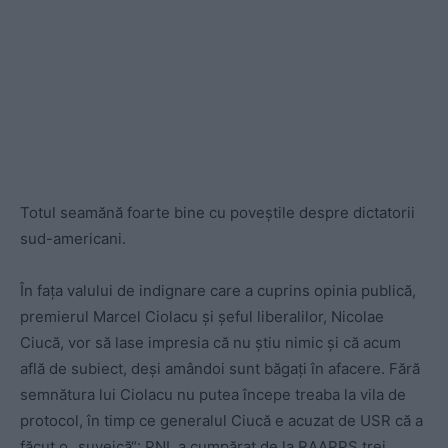
Totul seamănă foarte bine cu poveștile despre dictatorii
sud-americani.
În fața valului de indignare care a cuprins opinia publică,
premierul Marcel Ciolacu și șeful liberalilor, Nicolae
Ciucă, vor să lase impresia că nu știu nimic și că acum
află de subiect, deși amândoi sunt băgați în afacere. Fără
semnătura lui Ciolacu nu putea începe treaba la vila de
protocol, în timp ce generalul Ciucă e acuzat de USR că a
făcut o „suveică“: PNL a cumpărat de la RAAPPS trei