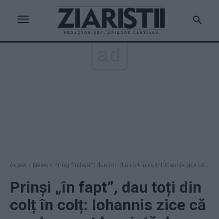
ad
Acasă
News
Prinși "în fapt", dau toți din colț în colț: Iohannis zice că...
Prinși „în fapt”, dau toți din
colț în colț: Iohannis zice că