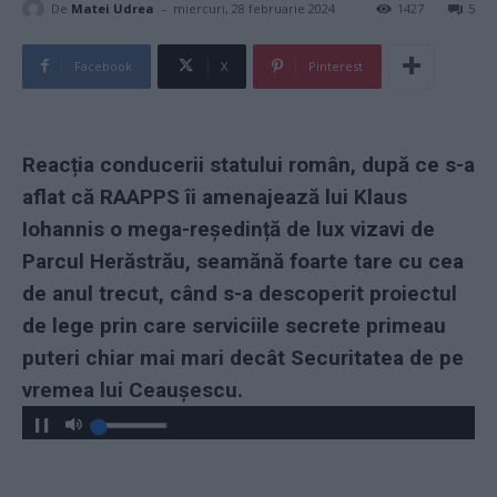
-
De
Matei Udrea
miercuri, 28 februarie 2024
1427
5
Facebook
X
Pinterest
Reacția conducerii statului român, după ce s-a
aflat că RAAPPS îi amenajează lui Klaus
Iohannis o mega-reședință de lux vizavi de
Parcul Herăstrău, seamănă foarte tare cu cea
de anul trecut, când s-a descoperit proiectul
de lege prin care serviciile secrete primeau
puteri chiar mai mari decât Securitatea de pe
vremea lui Ceaușescu.