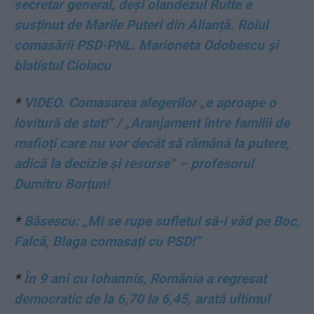
secretar general, deși olandezul Rutte e
susținut de Marile Puteri din Alianță. Rolul
comasării PSD-PNL. Marioneta Odobescu și
blatistul Ciolacu
*
VIDEO. Comasarea alegerilor „e aproape o
lovitură de stat!” / „Aranjament între familii de
mafioți care nu vor decât să rămână la putere,
adică la decizie și resurse“ – profesorul
Dumitru Borțun!
*
Băsescu: „Mi se rupe sufletul să-i văd pe Boc,
Falcă, Blaga comasați cu PSD!”
*
În 9 ani cu Iohannis, România a regresat
democratic de la 6,70 la 6,45, arată ultimul