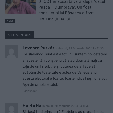
DIICOT în această vară, după ”cazul
Pașca – Dumbrava”. Un fost
consilier al lui Băsescu a fost
percheziționat și...
News
5 COMENTARII
Levente Puskás.
miercuri, 28 februarie 2024 La 11.30
Ce slăbănogi sunt ăștia toți, nu suntem noi cetățenii
ai acestei țări conștienți că stau doar atârnați cu
toții de un fir subțire și puterea de ai face să
scăpăm de toate tufele astea de Veneția anul
acesta electoral e foarte, foarte ridicat ieșind la vot!
Așa de simplu e totul.
Răspundeți
Ha Ha Ha
miercuri, 28 februarie 2024 La 11.39
Și dacă I-ați prins, ce ? Faptele s-au prescris deja !