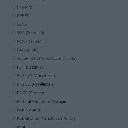
PNȚMM
REPER
SENS
SOS (Șoșoacă)
POT (Gavrilă)
PACE (Peia)
Acțiunea Conservatoare (Târziu)
PDF (Lazarus)
PUSL (D. Voiculescu)
PNȚCD (Pavelescu)
PNCR (Terheș)
Partidul Patrioților (Surugiu)
FAR (Coarnă)
România pe Primul Loc (Ponta)
Altul