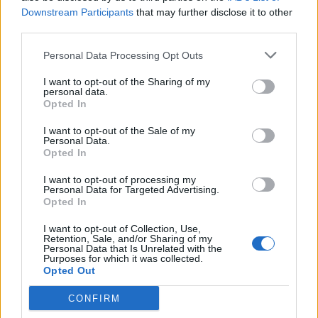
Downstream Participants
that may further disclose it to other
third parties.
Articolul precedent
Articolul următor
Personal Data Processing Opt Outs
PSD și PNL și-au dus mizeria
VIDEO. Ciolacu, delir în fața
I want to opt-out of the Sharing of my
până la capăt: alegeri
americanilor: „Ridicăm, de
personal data.
prezidențiale pe 15 și 29
această dată real, zeci de
Opted In
septembrie! Timp de aproape
spitale noi!“, „putem deveni
trei luni, vom avea doi
un nou El Dorado energetic!”,
I want to opt-out of the Sale of my
Personal Data.
președinți: unul pe final de
„întrecem Polonia!“
Opted In
mandat (Iohannis), altul
tocmai ales, dar care
I want to opt-out of processing my
așteaptă pe tușă
Personal Data for Targeted Advertising.
Opted In
I want to opt-out of Collection, Use,
Retention, Sale, and/or Sharing of my
Personal Data that Is Unrelated with the
Matei Udrea
Purposes for which it was collected.
Opted Out
CONFIRM