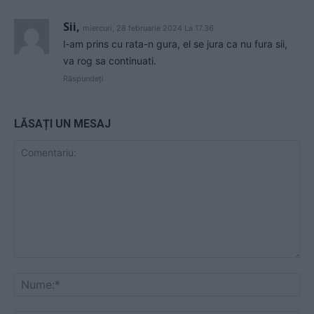
Sii,
miercuri, 28 februarie 2024 La 17.36
l-am prins cu rata-n gura, el se jura ca nu fura sii,
va rog sa continuati.
Răspundeți
LĂSAȚI UN MESAJ
Comentariu:
Nu