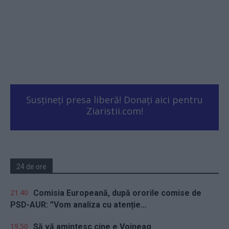
Susțineți presa liberă! Donați aici pentru
Ziaristii.com!
24 de ore
21.40
Comisia Europeană, după ororile comise de
PSD-AUR: ”Vom analiza cu atenție...
19.50
Să vă amintesc cine e Voineag