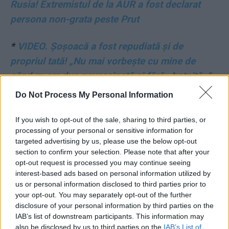
Rusia! Extremistul de la AUR a fost declarat
persona non-grata peste Prut
*
VIDEO. Șoșoacă a fost repudiată și de
propriul tată! „Nu mai vorbește cu mine de
când m-am dus nevaccinată și fără «botniță»”
Do Not Process My Personal Information
- Advertisement -
If you wish to opt-out of the sale, sharing to third parties, or
processing of your personal or sensitive information for
targeted advertising by us, please use the below opt-out
section to confirm your selection. Please note that after your
opt-out request is processed you may continue seeing
TAGS
ciolacu
Ciuca
Iohannis
locuinta de protocol
vila
interest-based ads based on personal information utilized by
us or personal information disclosed to third parties prior to
your opt-out. You may separately opt-out of the further
disclosure of your personal information by third parties on the
IAB’s list of downstream participants. This information may
also be disclosed by us to third parties on the
IAB’s List of