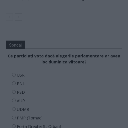
Sondaj
Ce partid ați vota dacă alegerile parlamentare ar avea
loc duminica viitoare?
USR
PNL
PSD
AUR
UDMR
PMP (Tomac)
Forța Dreptei (L. Orban)