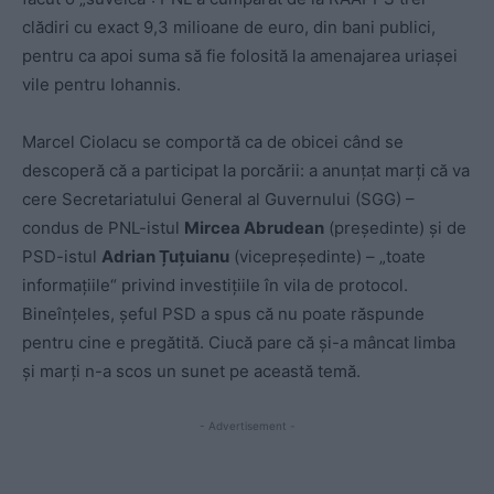
clădiri cu exact 9,3 milioane de euro, din bani publici,
pentru ca apoi suma să fie folosită la amenajarea uriașei
vile pentru Iohannis.
Marcel Ciolacu se comportă ca de obicei când se
descoperă că a participat la porcării: a anunțat marți că va
cere Secretariatului General al Guvernului (SGG) –
condus de PNL-istul
Mircea Abrudean
(președinte) și de
PSD-istul
Adrian Țuțuianu
(vicepreședinte) – „toate
informațiile“ privind investițiile în vila de protocol.
Bineînțeles, șeful PSD a spus că nu poate răspunde
pentru cine e pregătită. Ciucă pare că și-a mâncat limba
și marți n-a scos un sunet pe această temă.
- Advertisement -