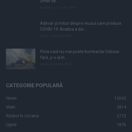
umilit de...
duminică, 21 iulie 2019
Adevăr și mituri despre virusul care produce
COVID-19. Analiza a doi...
vineri, 3 aprilie 2020
Flota rusă nu mai poate bombarda Odessa
fără „s-o ia în...
vineri, 8 aprilie 2022
CATEGORIE POPULARĂ
News
12042
Main
2814
Război în Ucraina
2172
Opinii
1876