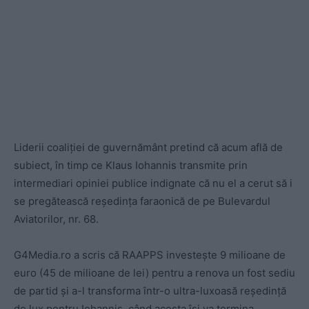
Liderii coaliției de guvernământ pretind că acum află de
subiect, în timp ce Klaus Iohannis transmite prin
intermediari opiniei publice indignate că nu el a cerut să i
se pregătească reședința faraonică de pe Bulevardul
Aviatorilor, nr. 68.
G4Media.ro a scris că RAAPPS investește 9 milioane de
euro (45 de milioane de lei) pentru a renova un fost sediu
de partid și a-l transforma într-o ultra-luxoasă reședință
de lux pentru Iohannis, când acesta își va termina