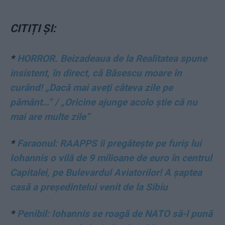
CITIȚI ȘI:
*
HORROR. Beizadeaua de la Realitatea spune
insistent, în direct, că Băsescu moare în
curând! „Dacă mai aveți câteva zile pe
pământ…” / „Oricine ajunge acolo știe că nu
mai are multe zile”
*
Faraonul: RAAPPS îi pregătește pe furiș lui
Iohannis o vilă de 9 milioane de euro în centrul
Capitalei, pe Bulevardul Aviatorilor! A șaptea
casă a președintelui venit de la Sibiu
*
Penibil: Iohannis se roagă de NATO să-l pună