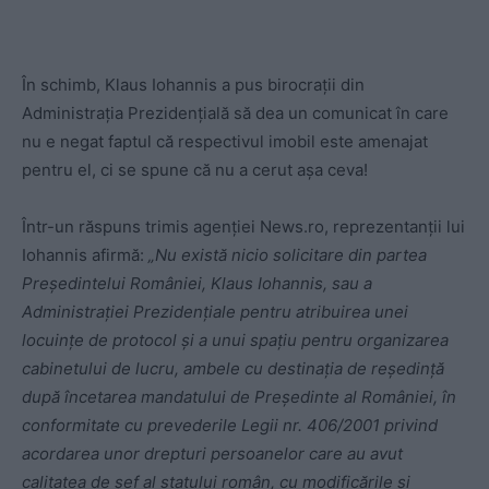
În schimb, Klaus Iohannis a pus birocrații din
Administrația Prezidențială să dea un comunicat în care
nu e negat faptul că respectivul imobil este amenajat
pentru el, ci se spune că nu a cerut așa ceva!
Într-un răspuns trimis agenției News.ro, reprezentanții lui
Iohannis afirmă:
„Nu există nicio solicitare din partea
Preşedintelui României, Klaus Iohannis, sau a
Administraţiei Prezidenţiale pentru atribuirea unei
locuinţe de protocol şi a unui spaţiu pentru organizarea
cabinetului de lucru, ambele cu destinaţia de reşedinţă
după încetarea mandatului de Preşedinte al României, în
conformitate cu prevederile Legii nr. 406/2001 privind
acordarea unor drepturi persoanelor care au avut
calitatea de şef al statului român, cu modificările şi