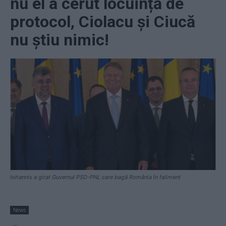
nu el a cerut locuință de
protocol, Ciolacu și Ciucă
nu știu nimic!
Iohannis a girat Guvernul PSD-PNL care bagă România în faliment
News