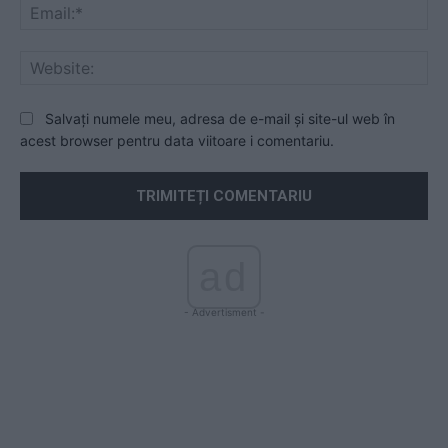
Ema
Web
Salvați numele meu, adresa de e-mail și site-ul web în
acest browser pentru data viitoare i comentariu.
ad
- Advertisment -