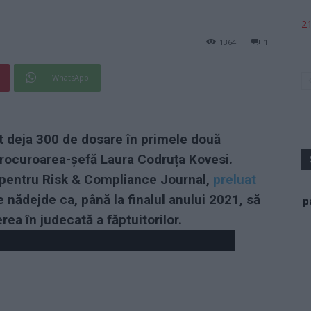
21
1364
1
WhatsApp
t deja 300 de dosare în primele două
rocuroarea-șefă Laura Codruța Kovesi.
u pentru Risk & Compliance Journal,
preluat
e nădejde ca, până la finalul anului 2021, să
p
rea în judecată a făptuitorilor.