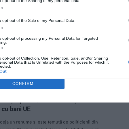
o opt-out of the Sharing of my personal data.
In
o opt-out of the Sale of my Personal Data.
In
to opt-out of processing my Personal Data for Targeted
ing.
oase probleme din partea a numeroase țări membre UE
In
igate de un parchet independent fraudele cu fonduri
o opt-out of Collection, Use, Retention, Sale, and/or Sharing
nia) au tergiversat nominalizarea unor procurori.
ersonal Data that Is Unrelated with the Purposes for which it
lected.
r fi trebuit. Unele (cazul Ungariei, de exemplu) a u
Out
 ia parte la proiect. Spaimele sunt, așadar, mari
CONFIRM
 de așteptat să aducă o creștere
 cu bani UE
 deja un renume și este temută de politicienii din