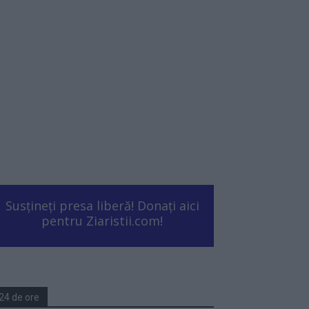
Susțineți presa liberă! Donați aici
pentru Ziaristii.com!
24 de ore