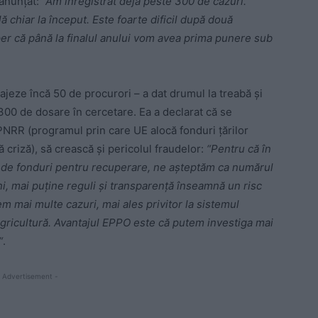
 anunțat:
“Am înregistrat deja peste 300 de cazuri.
ă chiar la început. Este foarte dificil după două
er că până la finalul anului vom avea prima punere sub
ajeze încă 50 de procurori – a dat drumul la treabă și
 300 de dosare în cercetare. Ea a declarat că se
 PNRR (programul prin care UE alocă fonduri țărilor
riză), să crească și pericolul fraudelor:
“Pentru că în
ş de fonduri pentru recuperare, ne aşteptăm ca numărul
ni, mai puţine reguli şi transparenţă înseamnă un risc
 mai multe cazuri, mai ales privitor la sistemul
şi agricultură. Avantajul EPPO este că putem investiga mai
“
.
 Advertisement -