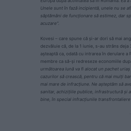
Europa după activitatea sa în România. Ea a
Unele sunt în fază incipientă, unele nu se afl
săptămâni de funcţionare să estimez, dar sp
acuzare“.
Kovesi – care spune că și-ar dori să mai ang
dezvăluie că, de la 1 iunie, s-au strâns deja
așteaptă ca, odată cu intrarea în derulare a
membre ca să-și redreseze economiile după c
următoarea lună va fi alocat un pachet uria
cazurilor să crească, pentru că mai mulţi ba
mai mare de infracţiune. Ne aşteptăm să avem
sanitar, achiziţiile publice, infrastructură 
bine, în special infracţiunile transfrontaliere
-