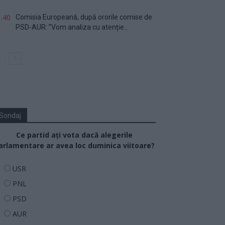
.40
Comisia Europeană, după ororile comise de
PSD-AUR: ”Vom analiza cu atenție...
Sondaj
Ce partid ați vota dacă alegerile
arlamentare ar avea loc duminica viitoare?
USR
PNL
PSD
AUR