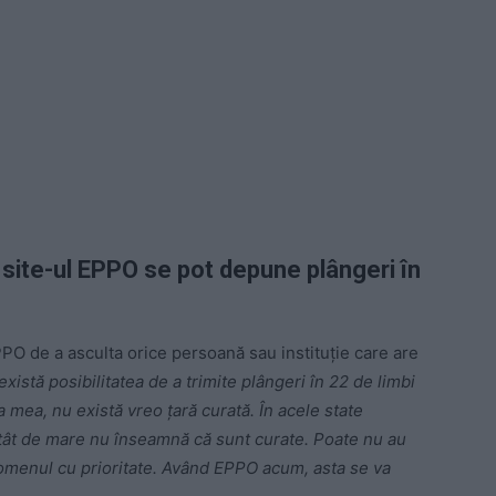
 site-ul EPPO se pot depune plângeri în
PPO de a asculta orice persoană sau instituție care are
există posibilitatea de a trimite plângeri în 22 de limbi
 mea, nu există vreo ţară curată. În acele state
ât de mare nu înseamnă că sunt curate. Poate nu au
enomenul cu prioritate. Având EPPO acum, asta se va