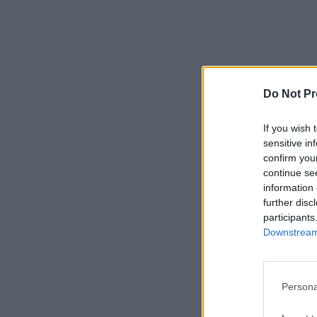
Do Not Pr
If you wish 
sensitive in
confirm you
continue se
information 
further disc
participants
Downstream 
Persona