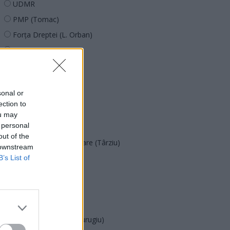
UDMR
PMP (Tomac)
Forța Dreptei (L. Orban)
PNȚMM
REPER
SENS
sonal or
SOS (Șoșoacă)
ection to
POT (Gavrilă)
ou may
 personal
PACE (Peia)
out of the
Acțiunea Conservatoare (Târziu)
 downstream
PDF (Lazarus)
B’s List of
PUSL (D. Voiculescu)
PNȚCD (Pavelescu)
PNCR (Terheș)
Partidul Patrioților (Surugiu)