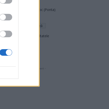
FAR (Coarnă)
România pe Primul Loc (Ponta)
Altul
Arată rezultatele
Arhiva sondajelor
- Advertisment -