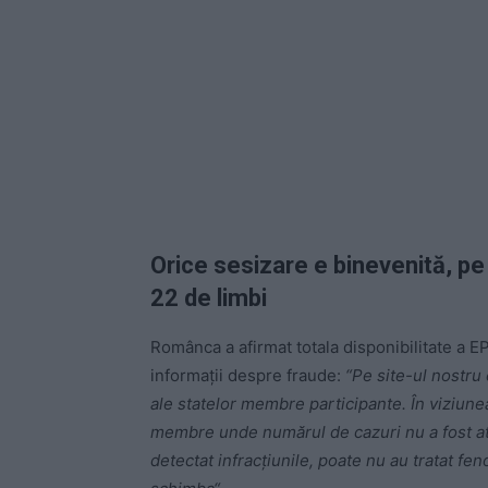
Orice sesizare e binevenită, pe
22 de limbi
Românca a afirmat totala disponibilitate a E
informații despre fraude:
“Pe site-ul nostru 
ale statelor membre participante. În viziunea
membre unde numărul de cazuri nu a fost at
detectat infracţiunile, poate nu au tratat f