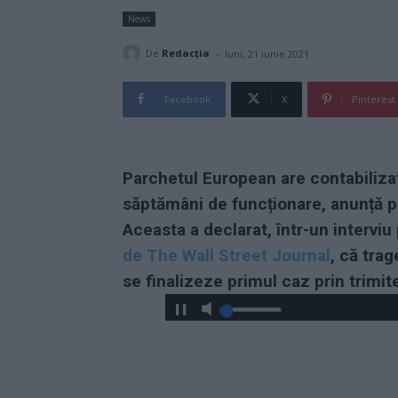
News
-
De
Redacţia
luni, 21 iunie 2021
Facebook
X
Pinterest
Parchetul European are contabiliza
săptămâni de funcționare, anunță p
Aceasta a declarat, într-un intervi
de The Wall Street Journal
, că trag
se finalizeze primul caz prin trimite