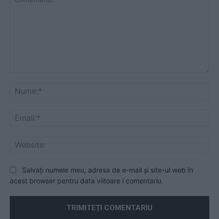
Comentariu:
Nu
Ema
Web
Salvați numele meu, adresa de e-mail și site-ul web în
acest browser pentru data viitoare i comentariu.