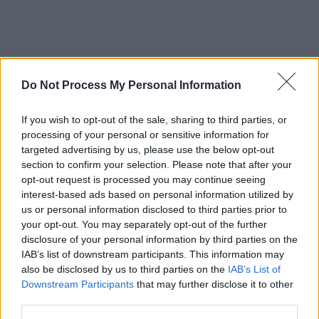
Do Not Process My Personal Information
If you wish to opt-out of the sale, sharing to third parties, or
processing of your personal or sensitive information for
targeted advertising by us, please use the below opt-out
Arthur
sâmbătă, 2 februarie 2019 La 20.29
section to confirm your selection. Please note that after your
Unde sa-i trimit un Cec la motociclistul asta, $100
opt-out request is processed you may continue seeing
interest-based ads based on personal information utilized by
pentru fiecare KO… Si, bineinteles oricui care ii rupe
us or personal information disclosed to third parties prior to
mutra aia imputzita de borfash PSD. Sa puna toata
your opt-out. You may separately opt-out of the further
lumea mana de la mana, sa fie si Gadea in ring,
disclosure of your personal information by third parties on the
vedeal-as cu bot de hipopotam, umflat de pumni…
IAB’s list of downstream participants. This information may
Răspundeți
also be disclosed by us to third parties on the
IAB’s List of
Downstream Participants
that may further disclose it to other
third parties.
Arthur
sâmbătă, 2 februarie 2019 La 20.33