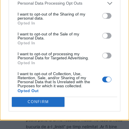
Deci MU13 Mircica! Oricum, motociclistul s-a grabit.
Personal Data Processing Opt Outs
Trebuia sa bata vreo 1/2 de ora la el, pana iesea
I want to opt-out of the Sharing of my
kktul din Mircica…
personal data.
Opted In
Răspundeți
I want to opt-out of the Sale of my
Personal Data.
Mama lu' mircea,lasati copchilul sa faca
Opted In
sport!
sâmbătă, 2 februarie 2019 La 20.48
I want to opt-out of processing my
i-a dat de la julit.Totusi,parca ma-sa il batea mai
Personal Data for Targeted Advertising.
Opted In
bine ca motociclistul.
Răspundeți
I want to opt-out of Collection, Use,
Retention, Sale, and/or Sharing of my
Personal Data that Is Unrelated with the
Dumitru Copilus
Purposes for which it was collected.
Opted Out
duminică, 3 februarie 2019 La 0.48
Domnu Oreste , Tedy a incercat sa faca un lucru
CONFIRM
bun . A gandit ca poate ii vine mintea la cap .Daca
nu a reusit lasati familia sa mai incerce o data ca
poate pana la urma reuseste macar ne face si noua
bucuria de a-l „linisti” pe timp nelimitat .Ar fi bine