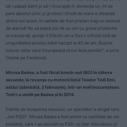
să-i păpați banii și să-l încurajați în demenţa lui, mi se
pare absolut cinic și grotesc! Oricât de mare e distanță
dintre noi acum, în calitate de fost prieten trag un semnal
de alarmă! Nu vă bateți joc de un om cu grave probleme
la mansardă, ajutați-l! Efectiv mi-a fost o infinită milă de
singurătatea acestui băiat necopt la 45 de ani. Ruşine
tuturor celor care încurajează circul ăsta penibil!”,
a scris
Oreste pe Facebook.
Mircea Badea, a fost făcut knock-out (KO) în câteva
secunde, la revanșa cu motociclistul Teodor Tedi Emi,
astăzi (sâmbătă, 2 februarie), într-un mall bucureștean.
Tedi l-a umilit pe Badea și în 2014.
Înainte de începerea meciului, un spectator a strigat tare:
„Jos PSD!”. Mircea Badea a fost primit cu ostilitate de cei
prezenți, care l-au asociat cu PSD, cu Dan Voiculescu și