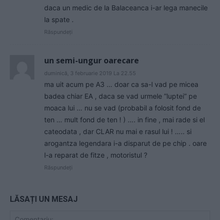
daca un medic de la Balaceanca i-ar lega manecile
la spate .
Răspundeți
un semi-ungur oarecare
duminică, 3 februarie 2019 La 22.55
ma uit acum pe A3 … doar ca sa-l vad pe micea
badea chiar EA , daca se vad urmele ”luptei” pe
moaca lui … nu se vad (probabil a folosit fond de
ten … mult fond de ten ! ) …. in fine , mai rade si el
cateodata , dar CLAR nu mai e rasul lui ! ….. si
arogantza legendara i-a disparut de pe chip . oare
l-a reparat de fitze , motoristul ?
Răspundeți
LĂSAȚI UN MESAJ