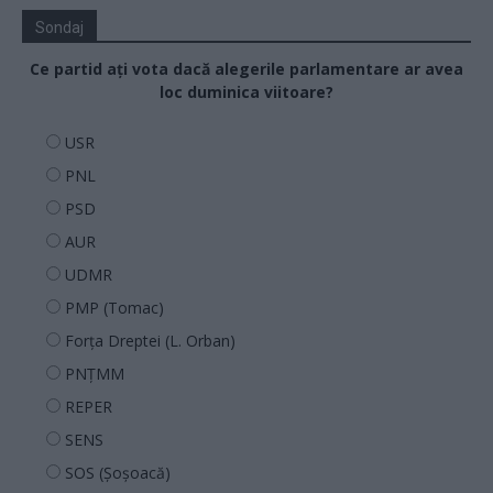
Sondaj
Ce partid ați vota dacă alegerile parlamentare ar avea
loc duminica viitoare?
USR
PNL
PSD
AUR
UDMR
PMP (Tomac)
Forța Dreptei (L. Orban)
PNȚMM
REPER
SENS
SOS (Șoșoacă)