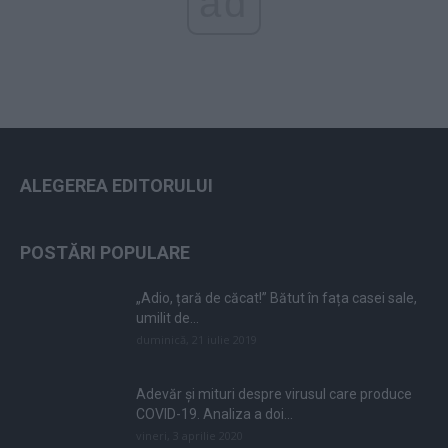
ad
ALEGEREA EDITORULUI
POSTĂRI POPULARE
„Adio, țară de căcat!” Bătut în fața casei sale,
umilit de...
duminică, 21 iulie 2019
Adevăr și mituri despre virusul care produce
COVID-19. Analiza a doi...
vineri, 3 aprilie 2020