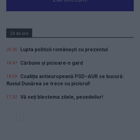
24 de ore
20.26
Lupta politicii românești cu prezentul
18.47
Cărbune și picioare-n gard
18.09
Coaliția antieuropeană PSD–AUR se bucură:
fluviul Dunărea se trece cu piciorul!
17.32
Vă veți blestema zilele, pesedeilor!