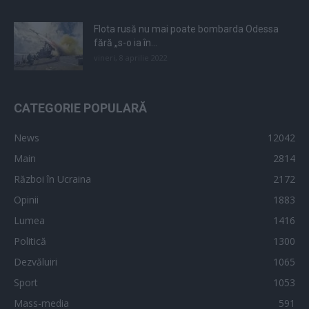
Flota rusă nu mai poate bombarda Odessa
fără „s-o ia în...
vineri, 8 aprilie 2022
CATEGORIE POPULARĂ
News
12042
Main
2814
Război în Ucraina
2172
Opinii
1883
Lumea
1416
Politică
1300
Dezvăluiri
1065
Sport
1053
Mass-media
591