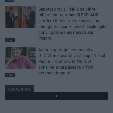
Sabotaj grav al PNRR, de către
tabăra anti-europeană PSD-AUR:
pierdem 5 miliarde de euro și nu
câștigăm niciun kilowatt! Explicațiile
convingătoare ale ministrului
Pîslaru
News
A doua operațiune obscenă a
DIICOT în această vară, după ”cazul
Pașca – Dumbrava”. Un fost
consilier al lui Băsescu a fost
percheziționat și...
News
5 COMENTARII