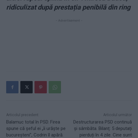
ridiculizat după prestația penibilă din ring
- Advertisement -
Articolul precedent
Articolul următor
Balamuc total în PSD. Firea
Destructurarea PSD continuă
spune că şeful ei „îi urăşte pe
şi sâmbăta. Bilanț: 5 deputați
bucureşteni”, Codrin îl apără.
pierduți în 4 zile. Cine sunt