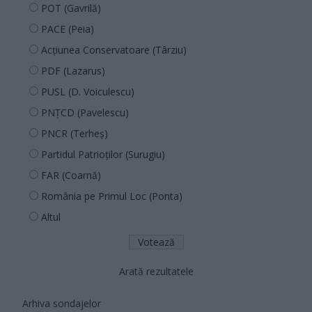
POT (Gavrilă)
PACE (Peia)
Acțiunea Conservatoare (Târziu)
PDF (Lazarus)
PUSL (D. Voiculescu)
PNȚCD (Pavelescu)
PNCR (Terheș)
Partidul Patrioților (Surugiu)
FAR (Coarnă)
România pe Primul Loc (Ponta)
Altul
Arată rezultatele
Arhiva sondajelor