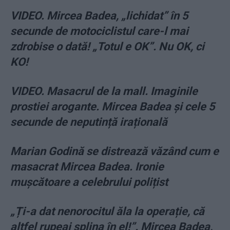
VIDEO. Mircea Badea, „lichidat” în 5
secunde de motociclistul care-l mai
zdrobise o dată! „Totul e OK”. Nu OK, ci
KO!
VIDEO. Masacrul de la mall. Imaginile
prostiei arogante. Mircea Badea și cele 5
secunde de neputință irațională
Marian Godină se distrează văzând cum e
masacrat Mircea Badea. Ironie
muşcătoare a celebrului polițist
„Ți-a dat nenorocitul ăla la operație, că
altfel rupeai splina în el!”. Mircea Badea,