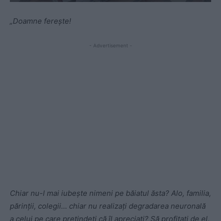
„Doamne ferește!
- Advertisement -
Chiar nu-l mai iubește nimeni pe băiatul ăsta? Alo, familia,
părinții, colegii… chiar nu realizați degradarea neuronală
a celui pe care pretindeți că îl apreciați? Să profitați de el,