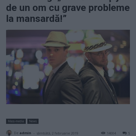
de un om cu grave probleme
la mansardă!”
Mass-media
News
-
De
admin
sâmbătă, 2 februarie 2019
14004
5