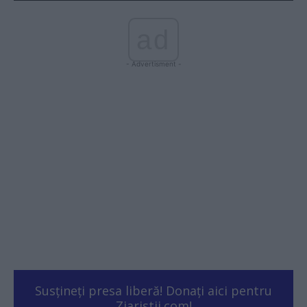
ad
- Advertisment -
Susțineți presa liberă! Donați aici pentru
Ziaristii.com!