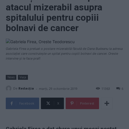
atacul mizerabil asupra
spitalului pentru copiii
bolnavi de cancer
Gabriela Firea a preluat o postare mizerabilă făcută de Dana Budeanu la adresa
asociației care construiește un spital pentru copiii bolnavi de cancer. Oreste
intervine și le face praf!
News
Viața
-
De
Redacţia
marți, 29 octombrie 2019
11363
6
Facebook
X
Pinterest
Gabriela Firea a dat share unui mesaj postat