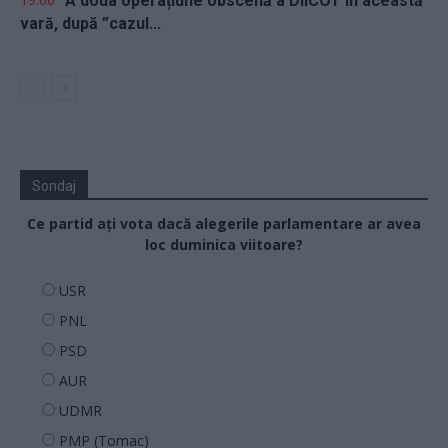
A doua operațiune obscenă a DIICOT în această
vară, după ”cazul...
Sondaj
Ce partid ați vota dacă alegerile parlamentare ar avea
loc duminica viitoare?
USR
PNL
PSD
AUR
UDMR
PMP (Tomac)