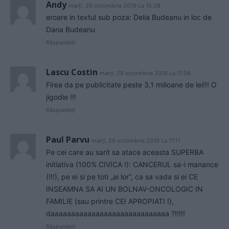
Andy
marți, 29 octombrie 2019 La 16.08
eroare in textul sub poza: Delia Budeanu in loc de
Dana Budeanu
Răspundeți
Lascu Costin
marți, 29 octombrie 2019 La 17.08
Firea da pe publicitate peste 3,1 milioane de lei!!! O
jigodie !!!
Răspundeți
Paul Parvu
marți, 29 octombrie 2019 La 17.17
Pe cei care au sarit sa atace aceasta SUPERBA
initiativa (100% CIVICA !): CANCERUL sa-i manance
(!!!), pe ei si pe toti „ai lor”, ca sa vada si ei CE
INSEAMNA SA AI UN BOLNAV-ONCOLOGIC IN
FAMILIE (sau printre CEI APROPIATI !),
daaaaaaaaaaaaaaaaaaaaaaaaaaaaa ?!!!!!
Răspundeți