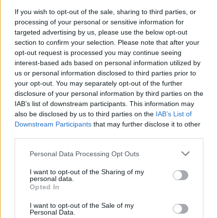
* Arafat, ca Dumnezeu. Sau ca Allah
If you wish to opt-out of the sale, sharing to third parties, or
processing of your personal or sensitive information for
targeted advertising by us, please use the below opt-out
* Adio, boli? Descoperirea miraculoasă a unui
section to confirm your selection. Please note that after your
chimist din California, care poate „rescrie”
opt-out request is processed you may continue seeing
interest-based ads based on personal information utilized by
ADN-ul uman cu o precizie fără precedent
us or personal information disclosed to third parties prior to
your opt-out. You may separately opt-out of the further
*
În sondajul USR, creștere spectaculoasă a
disclosure of your personal information by third parties on the
IAB’s list of downstream participants. This information may
PNL: 36,8%. Dăncilă, ușor avans în fața lui
also be disclosed by us to third parties on the
IAB’s List of
Barna pentru a intra în turul 2
Downstream Participants
that may further disclose it to other
third parties.
*
VIDEO. Scene nord-coreene. „Ziaristul” care-i
Personal Data Processing Opt Outs
declară iubire veșnică Vioricăi Dăncilă a fost
I want to opt-out of the Sharing of my
activist PCR și e omul lui Govor-PSD
personal data.
Opted In
*
Planul ticălos al PSD de a bloca învestirea
I want to opt-out of the Sale of my
Personal Data.
Guvernului Orban. Dăncilă vrea vot în