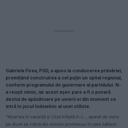
- Advertisement -
Gabriela Firea, PSD, a ajuns la conducerea primăriei,
promițând construirea a cel puțin un spital regional,
conform programului de guvernare al partidului. N-
a reușit nimic, iar acest eșec pare a fi o povară
destul de apăsătoare pe umerii ei din moment ce
intră în jocul îndoielnic al unei stiliste.
“Moartea în vacanță și Litza înfiptă în c…, aparat de mers
pe drum se ridică din noroiul promiscuu în care băltesc