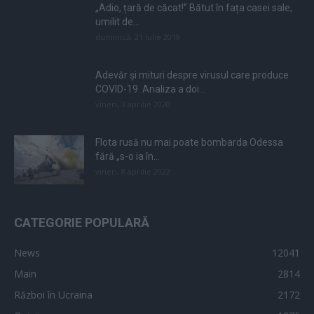
„Adio, țară de căcat!” Bătut în fața casei sale,
umilit de...
duminică, 21 iulie 2019
Adevăr și mituri despre virusul care produce
COVID-19. Analiza a doi...
vineri, 3 aprilie 2020
Flota rusă nu mai poate bombarda Odessa
fără „s-o ia în...
vineri, 8 aprilie 2022
CATEGORIE POPULARĂ
News
12041
Main
2814
Război în Ucraina
2172