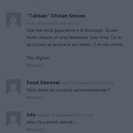
"Taliban" Olivian Simion
marți, 29 octombrie 2019 La 17.21
Cea mai mică gigacalorie e la București. Spune
multe despre un oraș falimentar. Sub Firea. Ce m-
aș bucura să arunce în aer Radet. C-4 von vorteil.
The Afghan
Răspundeți
Focul Gheenei
marți, 29 octombrie 2019 La 19.14
Care dintre ele produce sarma intestinala ?
Răspundeți
lolo
miercuri, 30 octombrie 2019 La 1.39
asta-i la pamant demult…..
Răspundeți