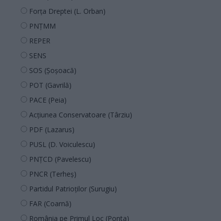
Forța Dreptei (L. Orban)
PNȚMM
REPER
SENS
SOS (Șoșoacă)
POT (Gavrilă)
PACE (Peia)
Acțiunea Conservatoare (Târziu)
PDF (Lazarus)
PUSL (D. Voiculescu)
PNȚCD (Pavelescu)
PNCR (Terheș)
Partidul Patrioților (Surugiu)
FAR (Coarnă)
România pe Primul Loc (Ponta)