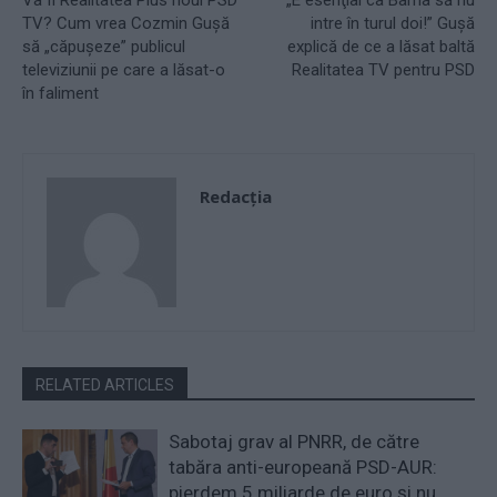
TV? Cum vrea Cozmin Guşă
intre în turul doi!” Guşă
să „căpuşeze” publicul
explică de ce a lăsat baltă
televiziunii pe care a lăsat-o
Realitatea TV pentru PSD
în faliment
Redacţia
RELATED ARTICLES
Sabotaj grav al PNRR, de către
tabăra anti-europeană PSD-AUR:
pierdem 5 miliarde de euro și nu