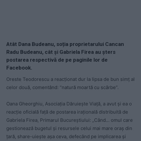
Atât Dana Budeanu, soția proprietarului Cancan
Radu Budeanu, cât și Gabriela Firea au șters
postarea respectivă de pe paginile lor de
Facebook.
Oreste Teodorescu a reacționat dur la lipsa de bun simț al
celor două, comentând: “natură moartă cu scârbe”.
Oana Gheorghiu, Asociația Dăruiește Viață, a avut și ea o
reacție oficială față de postarea irațională distribuită de
Gabriela Firea, Primarul Bucureștiului: „Când… omul care
gestionează bugetul și resursele celui mai mare oraș din
țară, share-uiește așa ceva, defecând pe implicarea și