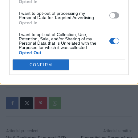
Opted In
Parlament cu trei zile înainte de prezidențiale
I want to opt-out of processing my
Personal Data for Targeted Advertising.
- Advertisement -
Opted In
I want to opt-out of Collection, Use,
Retention, Sale, and/or Sharing of my
Personal Data that Is Unrelated with the
Purposes for which it was collected.
Opted Out
CONFIRM
TAGS
Dana Budeanu
gabriela firea
oreste teodorescu
PSD
spital copii
Articolul precedent
Articolul următor
Va fi Realitatea Plus noul PSD
„E esenţial ca Barna să nu