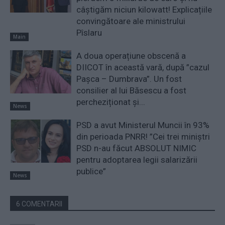
câștigăm niciun kilowatt! Explicațiile
convingătoare ale ministrului
Pîslaru
Main
A doua operațiune obscenă a
DIICOT în această vară, după ”cazul
Pașca – Dumbrava”. Un fost
consilier al lui Băsescu a fost
percheziționat și...
News
PSD a avut Ministerul Muncii în 93%
din perioada PNRR! ”Cei trei miniştri
PSD n-au făcut ABSOLUT NIMIC
pentru adoptarea legii salarizării
publice”
News
6 COMENTARII