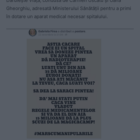
Dăruiește Viața, condusă de Carmen Uscatu și Oana
Gheorghiu, adresată Ministerului Sănătății pentru a primi
în dotare un aparat medical necesar spitalului.