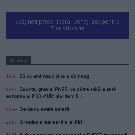
Susțineți presa liberă! Donați aici pentru
Ziaristii.com!
24 de ore
19.50
Să vă amintesc cine e Voineag
08.47
Sabotaj grav al PNRR, de către tabăra anti-
europeană PSD-AUR: pierdem 5...
06.44
De ce nu avem baterii
20.57
Ortodoxia nucleară a lui Kirill
19.06