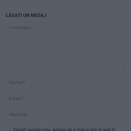
LĂSAȚI UN MESAJ
Comentariu:
Nu
Ema
Web
Salvați numele meu, adresa de e-mail și site-ul web în