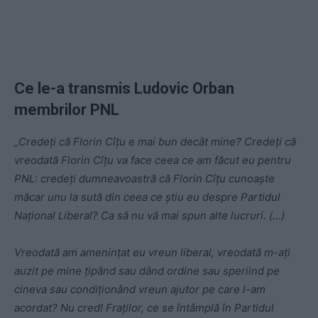
Ce le-a transmis Ludovic Orban
membrilor PNL
„Credeţi că Florin Cîţu e mai bun decât mine? Credeţi că
vreodată Florin Cîţu va face ceea ce am făcut eu pentru
PNL: credeţi dumneavoastră că Florin Cîţu cunoaşte
măcar unu la sută din ceea ce ştiu eu despre Partidul
Naţional Liberal? Ca să nu vă mai spun alte lucruri. (…)
Vreodată am ameninţat eu vreun liberal, vreodată m-aţi
auzit pe mine ţipând sau dând ordine sau speriind pe
cineva sau condiţionând vreun ajutor pe care l-am
acordat? Nu cred! Fraţilor, ce se întâmplă în Partidul