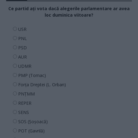
Ce partid ați vota dacă alegerile parlamentare ar avea
loc duminica viitoare?
USR
PNL
PSD
AUR
UDMR
PMP (Tomac)
Forța Dreptei (L. Orban)
PNȚMM
REPER
SENS
SOS (Șoșoacă)
POT (Gavrilă)