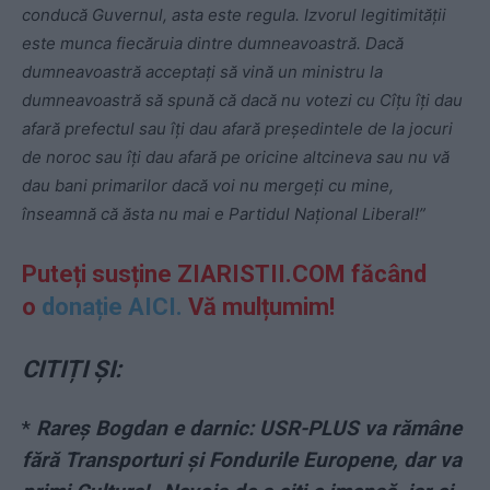
conducă Guvernul, asta este regula. Izvorul legitimităţii
este munca fiecăruia dintre dumneavoastră. Dacă
dumneavoastră acceptaţi să vină un ministru la
dumneavoastră să spună că dacă nu votezi cu Cîţu îţi dau
afară prefectul sau îţi dau afară preşedintele de la jocuri
de noroc sau îţi dau afară pe oricine altcineva sau nu vă
dau bani primarilor dacă voi nu mergeţi cu mine,
înseamnă că ăsta nu mai e Partidul Naţional Liberal!”
Puteți susține ZIARISTII.COM făcând
o
donație AICI.
Vă mulțumim!
CITIȚI ȘI:
*
Rareș Bogdan e darnic: USR-PLUS va rămâne
fără Transporturi și Fondurile Europene, dar va