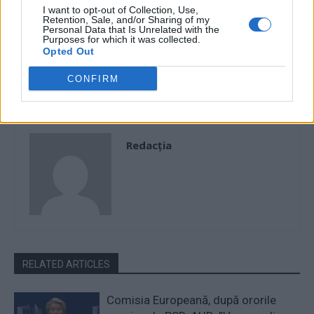
PSD și PNL-Cîțu hăituiesc
Hrebenciuc – 3 ani de
I want to opt-out of Collection, Use,
Retention, Sale, and/or Sharing of my
moțiunea de cenzură.
închisoare, Pinalti – 4 ani și 6
Personal Data that Is Unrelated with the
Camera Deputaților a trimis la
luni, Laura Georgescu – 4 ani
Purposes for which it was collected.
CCR o opinie pro-Guvern,
și 4 luni, Narcisa Iorga – 3 ani
Opted Out
conform căreia moțiunea n-a
cu suspendare
CONFIRM
fost depusă legal
Redacţia
RELATED ARTICLES
Comisia Europeană, după ororile