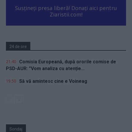
Susțineți presa liberă! Donați aici pentru
Ziaristii.com!
24 de ore
21.40
Comisia Europeană, după ororile comise de
PSD-AUR: ”Vom analiza cu atenție...
19.50
Să vă amintesc cine e Voineag
Sondaj