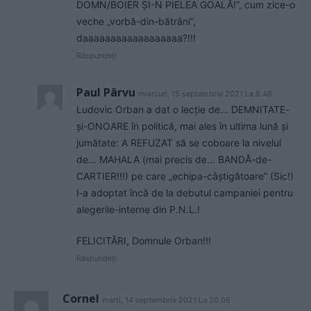
DOMN/BOIER ȘI-N PIELEA GOALĂ!”, cum zice-o
veche „vorbă-din-bătrâni”,
daaaaaaaaaaaaaaaaaa?!!!
Răspundeți
Paul Pârvu
miercuri, 15 septembrie 2021 La 8.48
Ludovic Orban a dat o lecție de… DEMNITATE-
și-ONOARE în politică, mai ales în ultima lună și
jumătate: A REFUZAT să se coboare la nivelul
de… MAHALA (mai precis de… BANDĂ-de-
CARTIER!!!) pe care „echipa-câștigătoare” (Sic!)
l-a adoptat încă de la debutul campaniei pentru
alegerile-interne din P.N.L.!
FELICITĂRI, Domnule Orban!!!
Răspundeți
Cornel
marți, 14 septembrie 2021 La 20.06