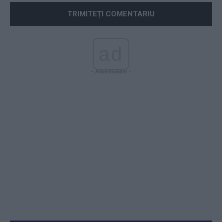
ad
- Advertisment -