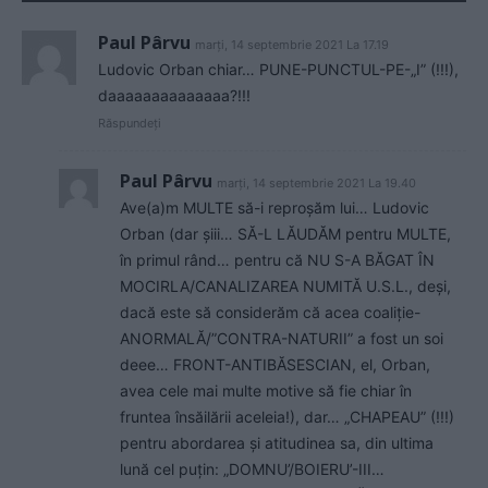
Paul Pârvu
marți, 14 septembrie 2021 La 17.19
Ludovic Orban chiar… PUNE-PUNCTUL-PE-„I” (!!!),
daaaaaaaaaaaaaa?!!!
Răspundeți
Paul Pârvu
marți, 14 septembrie 2021 La 19.40
Ave(a)m MULTE să-i reproșăm lui… Ludovic
Orban (dar șiii… SĂ-L LĂUDĂM pentru MULTE,
în primul rând… pentru că NU S-A BĂGAT ÎN
MOCIRLA/CANALIZAREA NUMITĂ U.S.L., deși,
dacă este să considerăm că acea coaliție-
ANORMALĂ/”CONTRA-NATURII” a fost un soi
deee… FRONT-ANTIBĂSESCIAN, el, Orban,
avea cele mai multe motive să fie chiar în
fruntea însăilării aceleia!), dar… „CHAPEAU” (!!!)
pentru abordarea și atitudinea sa, din ultima
lună cel puțin: „DOMNU’/BOIERU’-III…