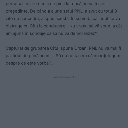
personal, n-are nimic de pierdut dacă nu va fi ales
președinte. De când a ajuns șeful PNL, a avut cu totul 3
zile de concediu, a spus acesta. În schimb, partidul se va
distruge cu Cîțu la conducere: „Nu vreau să vă spun la cât
am ajuns în sondaje ca să nu vă demoralizez“.
Capturat de gruparea Cîțu, spune Orban, PNL nu va mai fi
partidul de până acum: „ Să nu ne facem că nu înţelegem
despre ce este vorba!“.
- Advertisement -