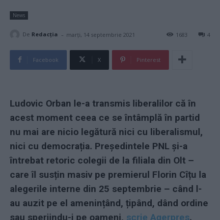
News
-
De
Redacţia
marți, 14 septembrie 2021
1683
4
Facebook
X
Pinterest
Ludovic Orban le-a transmis liberalilor că în
acest moment ceea ce se întâmplă în partid
nu mai are nicio legătură nici cu liberalismul,
nici cu democrația. Președintele PNL și-a
întrebat retoric colegii de la filiala din Olt –
care îl susțin masiv pe premierul Florin Cîțu la
alegerile interne din 25 septembrie – când l-
au auzit pe el amenințând, țipând, dând ordine
sau speriindu-i pe oameni,
scrie Agerpres
.