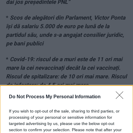
dai jos președintele PNL“
*
Scos de alegători din Parlament, Victor Ponta
își dă salariu 5.000 de euro pe lună de la
partidul său, unde s-a angajat consilier juridic,
pe bani publici
*
Covid-19: riscul de a muri este de 11 ori mai
mare la cei nevaccinați decât la cei vaccinați.
Riscul de spitalizare: de 10 ori mai mare. Riscul
de infectare: de 4,5 ori mai mare
Do Not Process My Personal Information
*
Mesaj straniu în echipa sovietică a „revoluției
televizate”. Mircea Dinescu: „Odă lui Iliescu la
If you wish to opt-out of the sale, sharing to third parties, or
moartea lui Caramitru”
processing of your personal or sensitive information for
targeted advertising by us, please use the below opt-out
section to confirm your selection. Please note that after your