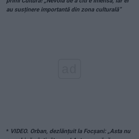
primi Cultura! „Nevoia de a citi e imensă, iar ei
au susținere importantă din zona culturală”
ad
*
VIDEO. Orban, dezlănțuit la Focșani: „Asta nu