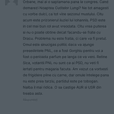
Orbane, mai ai o saptamana pana la congres. Cand
demarezi Noaptea Cutitelor Lungi? Ne tot amagesti
cu vorbe dulci, ca tot vine sezonul mustului. Citu
acum este prizonierul iluziei lui Iohannis. PSD este
in cel mai bun rol avut vreodata. Citu vrea puterea
si nu o poate obtine decat facandu-se frate cu
Dracu. Problema nu este fratia, ci care va fi pretul.
Omul este sinucigas politic daca va ajunge
presedintele PNL, ce a fost Gorghiu pentru voi a
fost o perioada parfum pe langa ce va veni. Retine
Sica, votantii PNL nu sunt ca ai PSD, nu veti fi
iertati pentru magaria facuta. Am vazut ca vorbesti
de frigidere pline cu carne, dar omule intelege pana
nu este prea tarziu, partidul este pe tobogan.
Naiba il mai ridica. O sa castige AUR si USR din
treaba asta.
Răspundeți