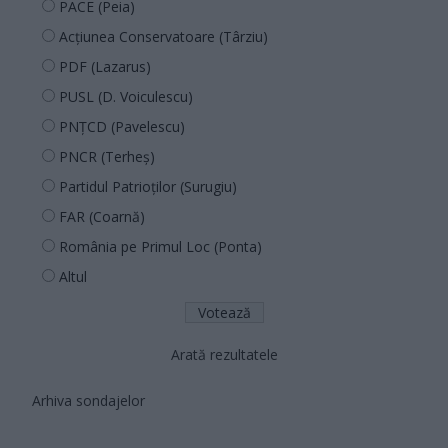
PACE (Peia)
Acțiunea Conservatoare (Târziu)
PDF (Lazarus)
PUSL (D. Voiculescu)
PNȚCD (Pavelescu)
PNCR (Terheș)
Partidul Patrioților (Surugiu)
FAR (Coarnă)
România pe Primul Loc (Ponta)
Altul
Arată rezultatele
Arhiva sondajelor