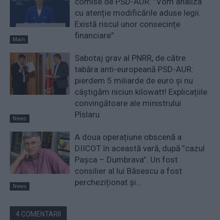
comise de PSD-AUR: ”Vom analiza
cu atenție modificările aduse legii.
Există riscul unor consecințe
financiare”
Main
Sabotaj grav al PNRR, de către
tabăra anti-europeană PSD-AUR:
pierdem 5 miliarde de euro și nu
câștigăm niciun kilowatt! Explicațiile
convingătoare ale ministrului
Pîslaru
News
A doua operațiune obscenă a
DIICOT în această vară, după ”cazul
Pașca – Dumbrava”. Un fost
consilier al lui Băsescu a fost
percheziționat și...
News
4 COMENTARII