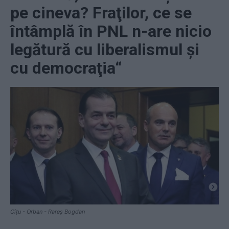
pe cineva? Fraţilor, ce se
întâmplă în PNL n-are nicio
legătură cu liberalismul şi
cu democraţia“
Cîțu - Orban - Rareș Bogdan