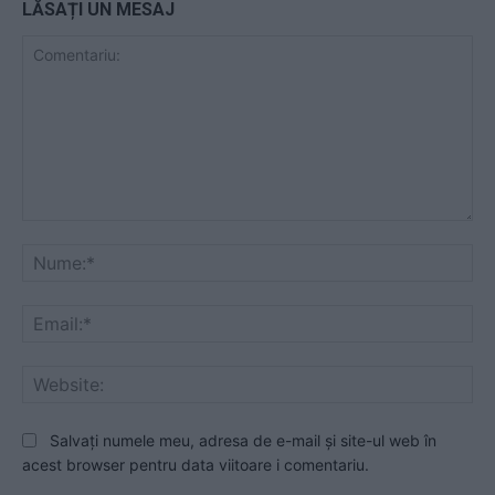
LĂSAȚI UN MESAJ
Comentariu:
Nu
Ema
Web
Salvați numele meu, adresa de e-mail și site-ul web în
acest browser pentru data viitoare i comentariu.