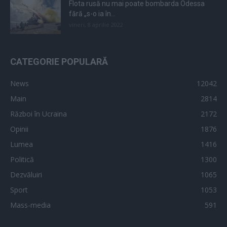
Flota rusă nu mai poate bombarda Odessa
fără „s-o ia în...
vineri, 8 aprilie 2022
CATEGORIE POPULARĂ
News
12042
Main
2814
Război în Ucraina
2172
Opinii
1876
Lumea
1416
Politică
1300
Dezvăluiri
1065
Sport
1053
Mass-media
591