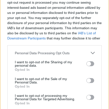
*
„Perla lui Hagi”, cel mai tânăr marcator din
opt-out request is processed you may continue seeing
istoria Ligii 1 la fotbal: 15 ani și 6 luni. Născut
interest-based ads based on personal information utilized by
us or personal information disclosed to third parties prior to
în Canada, pregătit un an la Barcelona
your opt-out. You may separately opt-out of the further
disclosure of your personal information by third parties on the
- Advertisement -
IAB’s list of downstream participants. This information may
also be disclosed by us to third parties on the
IAB’s List of
Downstream Participants
that may further disclose it to other
third parties.
Personal Data Processing Opt Outs
TAGS
dictatură
liberali
Orban
PNL
I want to opt-out of the Sharing of my
personal data.
Opted In
I want to opt-out of the Sale of my
Personal Data.
Opted In
I want to opt-out of processing my
Personal Data for Targeted Advertising.
Opted In
Articolul precedent
Articolul următor