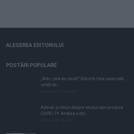
ALEGEREA EDITORULUI
POSTĂRI POPULARE
„Adio, țară de căcat!” Bătut în fața casei sale,
umilit de...
duminică, 21 iulie 2019
Adevăr și mituri despre virusul care produce
COVID-19. Analiza a doi...
vineri, 3 aprilie 2020