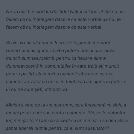
Nu va mai fi niciodată Partidul Naţional Liberal. Să nu ne
facem că nu înţelegem despre ce este vorba! Să nu ne
facem că nu înţelegem despre ce este vorba!
Şi aici vreau să punem lucrurile la punct: membrii
Guvernului au ajuns să aibă putere numai din cauza
muncii dumneavoastră, pentru că fiecare dintre
dumneavoastră în comunităţile în care trăiţi aţi muncit
pentru partid, aţi convins oamenii să voteze cu noi,
oamenii au votat cu noi şi în felul ăsta am ajuns la putere.
Ei nu ne sunt şefi, dimpotrivă.
Ministru vine de la «ministrum», care înseamnă «a sluji, a
munci pentru noi sau pentru oameni». Păi, ce le datorăm
lor, miniştrilor? Cum să accept ca un ministru să dea afară
şapte liberali numai pentru că ei sunt susţinătorii