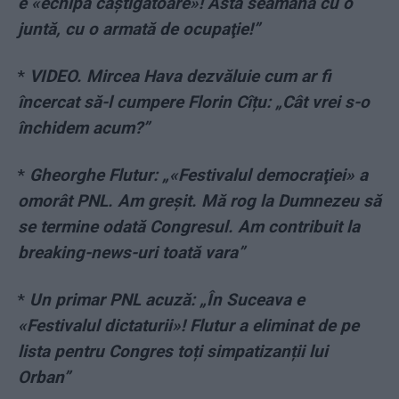
e «echipă câştigătoare»! Asta seamănă cu o
juntă, cu o armată de ocupaţie!”
*
VIDEO. Mircea Hava dezvăluie cum ar fi
încercat să-l cumpere Florin Cîțu: „Cât vrei s-o
închidem acum?”
*
Gheorghe Flutur: „«Festivalul democraţiei» a
omorât PNL. Am greșit. Mă rog la Dumnezeu să
se termine odată Congresul. Am contribuit la
breaking-news-uri toată vara”
*
Un primar PNL acuză: „În Suceava e
«Festivalul dictaturii»! Flutur a eliminat de pe
lista pentru Congres toți simpatizanții lui
Orban”