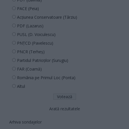
PACE (Peia)
Acțiunea Conservatoare (Târziu)
PDF (Lazarus)
PUSL (D. Voiculescu)
PNȚCD (Pavelescu)
PNCR (Terheș)
Partidul Patrioților (Surugiu)
FAR (Coarnă)
România pe Primul Loc (Ponta)
Altul
Arată rezultatele
Arhiva sondajelor