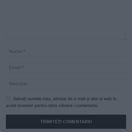
Comentariu:
Nu
Ema
Web
Salvați numele meu, adresa de e-mail și site-ul web în
acest browser pentru data viitoare i comentariu.