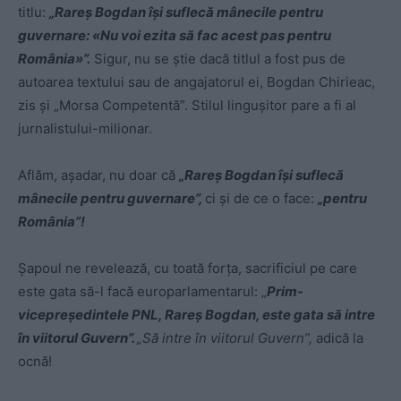
titlu:
„Rareș Bogdan își suflecă mânecile pentru
guvernare: «Nu voi ezita să fac acest pas pentru
România»”.
Sigur, nu se știe dacă titlul a fost pus de
autoarea textului sau de angajatorul ei, Bogdan Chirieac,
zis și „Morsa Competentă”. Stilul lingușitor pare a fi al
jurnalistului-milionar.
Aflăm, așadar, nu doar că
„Rareș
Bogdan își suflecă
mânecile pentru guvernare”,
ci și de ce o face:
„pentru
România”!
Șapoul ne revelează, cu toată forța, sacrificiul pe care
este gata să-l facă europarlamentarul: „
Prim-
vicepreședintele PNL, Rareș Bogdan, este gata să intre
în viitorul Guvern”.
„Să intre în viitorul Guvern”,
adică la
ocnă!