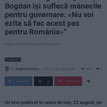
Bogdan își suflecă mânecile
pentru guvernare: «Nu voi
ezita să fac acest pas
pentru România»”
Bogdan Chirieac și oda pentru Rareș Bogdan
Propagandă
-
De
Grigore Cartianu
miercuri, 24 august 2022
3046
3
Facebook
X
Pinterest
Un text publicat în seara de luni, 22 august, pe