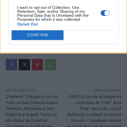
I want to opt-out of Collection, Use,
Retention, Sale, and/or Sharing of my
Personal Data that Is Unrelated with the
Purposes for which it was collected.
Opted Out
CONFIRM
TAGS
bogdan chirieac
dc news
Rares Bogdan
Articolul precedent
Articolul următor
„Prietenul” Erdogan îi cere lui
VIDEO. 6 luni de la începerea
Putin să dea Crimeea înapoi
„războiului de 3 zile” al lui
Ucrainei! „Anexarea a fost
Putin: tancurile rusești
ilegitimă și ilegală. Turcia va
defilează, în sfârșit, în centrul
sta alături de Guvernul
Kievului – la parada tehnicii
ucrainean și de tătarii din
de luptă distruse de ucraineni