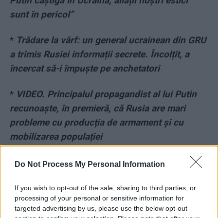
Putin câștigă în Ucraina, aliații noștri estici
sunt în pericol”
*
Trădare la vârf: un general ucrainean din GRU
a trimis Rusiei informații secrete. Încolțit, a
încercat să-i împuște pe anchetatori
*
VIDEO. Principalul propagandist al lui Putin
recunoaște, în premieră, că Rusia are mari
probleme cu producția de armament și cu
mobilizarea populației
*
Încă un disident anti-Putin „s-a aruncat de la
Do Not Process My Personal Information
etaj”! Dan Rapoport avea 52 de ani și se
If you wish to opt-out of the sale, sharing to third parties, or
refugiase în SUA pentru că-l sprijinise pe
processing of your personal or sensitive information for
Navalnîi
targeted advertising by us, please use the below opt-out