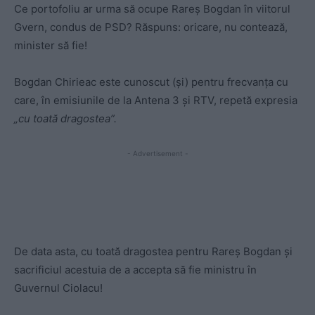
Ce portofoliu ar urma să ocupe Rareș Bogdan în viitorul
Gvern, condus de PSD? Răspuns: oricare, nu contează,
minister să fie!
Bogdan Chirieac este cunoscut (și) pentru frecvanța cu
care, în emisiunile de la Antena 3 și RTV, repetă expresia
„cu toată dragostea”.
- Advertisement -
De data asta, cu toată dragostea pentru Rareș Bogdan și
sacrificiul acestuia de a accepta să fie ministru în
Guvernul Ciolacu!