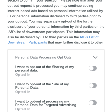
section to confirm your selection. Please note that after your
opt-out request is processed you may continue seeing
*
„Segmente prietenoase ale elitei”, aproape
interest-based ads based on personal information utilized by
exclusiv din PSD, sunt sub controlul Chinei,
us or personal information disclosed to third parties prior to
care vizează să-și sporească „influența
your opt-out. You may separately opt-out of the further
disclosure of your personal information by third parties on the
malignă” în România, atrage atenția un
IAB’s list of downstream participants. This information may
important think-tank
also be disclosed by us to third parties on the
IAB’s List of
Downstream Participants
that may further disclose it to other
third parties.
*
De ce refuză coaliția PSD-PNL-UDMR să ia
măsuri reale împotriva scumpirii energiei:
Personal Data Processing Opt Outs
Guvernul va încasa 8,6 miliarde de euro în plus
I want to opt-out of the Sharing of my
de pe urma creșterii prețurilor
personal data.
Opted In
*
Nunta lui George Simion – amestec de erezie
I want to opt-out of the Sale of my
Personal Data.
și populism ieftin. Va reacționa Biserica
Opted In
Ortodoxă Română?
I want to opt-out of processing my
Personal Data for Targeted Advertising.
- Advertisement -
Opted In