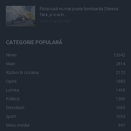
Flota rusă nu mai poate bombarda Odessa
fără „s-o ia în...
vineri, 8 aprilie 2022
CATEGORIE POPULARĂ
News
12042
Main
2814
Război în Ucraina
2172
Opinii
1883
Lumea
1416
Politică
1300
Dezvăluiri
1065
Sport
1053
Mass-media
591