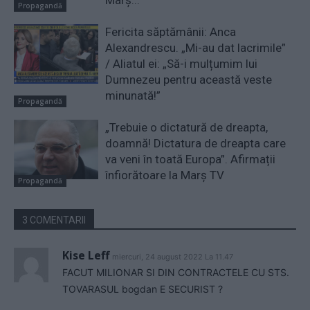
Marș...
Propagandă
Fericita săptămânii: Anca
Alexandrescu. „Mi-au dat lacrimile”
/ Aliatul ei: „Să-i mulțumim lui
Dumnezeu pentru această veste
minunată!”
Propagandă
„Trebuie o dictatură de dreapta,
doamnă! Dictatura de dreapta care
va veni în toată Europa”. Afirmații
înfiorătoare la Marș TV
Propagandă
3 COMENTARII
Kise Leff
miercuri, 24 august 2022 La 11.47
FACUT MILIONAR SI DIN CONTRACTELE CU STS.
TOVARASUL bogdan E SECURIST ?