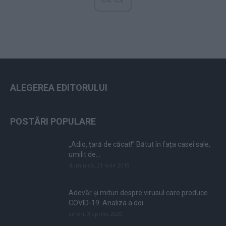
ALEGEREA EDITORULUI
POSTĂRI POPULARE
„Adio, țară de căcat!” Bătut în fața casei sale,
umilit de...
duminică, 21 iulie 2019
Adevăr și mituri despre virusul care produce
COVID-19. Analiza a doi...
vineri, 3 aprilie 2020