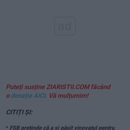
ad
Puteți susține ZIARISTII.COM făcând
o
donație AICI.
Vă mulțumim!
CITIȚI ȘI:
*
FSB pretinde că a și găsit vinovatul pentru