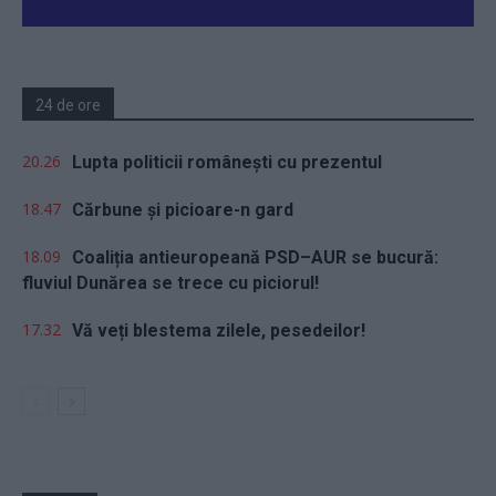
24 de ore
20.26
Lupta politicii românești cu prezentul
18.47
Cărbune și picioare-n gard
18.09
Coaliția antieuropeană PSD–AUR se bucură:
fluviul Dunărea se trece cu piciorul!
17.32
Vă veți blestema zilele, pesedeilor!