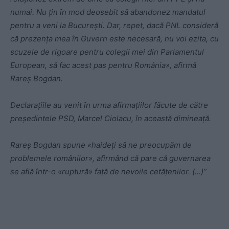
numai. Nu țin în mod deosebit să abandonez mandatul
pentru a veni la București. Dar, repet, dacă PNL consideră
că prezența mea în Guvern este necesară, nu voi ezita, cu
scuzele de rigoare pentru colegii mei din Parlamentul
European, să fac acest pas pentru România», afirmă
Rareș Bogdan.
Declarațiile au venit în urma afirmațiilor făcute de către
președintele PSD, Marcel Ciolacu, în această dimineață.
Rareș Bogdan spune «haideți să ne preocupăm de
problemele românilor», afirmând că pare că guvernarea
se află într-o «ruptură» față de nevoile cetățenilor. (…)”