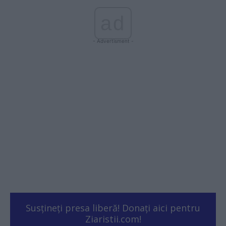
ad
- Advertisment -
Susțineți presa liberă! Donați aici pentru
Ziaristii.com!