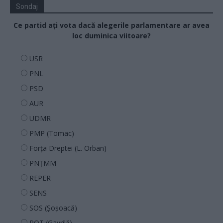
Sondaj
Ce partid ați vota dacă alegerile parlamentare ar avea
loc duminica viitoare?
USR
PNL
PSD
AUR
UDMR
PMP (Tomac)
Forța Dreptei (L. Orban)
PNȚMM
REPER
SENS
SOS (Șoșoacă)
POT (Gavrilă)