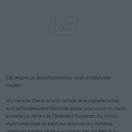
ad
Cât despre un anumit portofoliu vizat, el răspunde
negativ.
«Eu mă simt foarte bine în calitate de europarlamentar,
sunt șeful delegației României acolo, sunt un om cu multe
proiecte pe partea de Parlament European, fac lucruri
importante legat de banii europeni pentru România,
relaționez extrem de bine cu colegii mei din PPE și nu