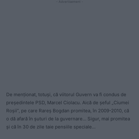
- Advertisement -
De menționat, totuși, că viitorul Guvern va fi condus de
președintele PSD, Marcel Ciolacu. Aică de șeful „Ciumei
Roșii”, pe care Rareș Bogdan promitea, în 2009-2010, că
o dă afară în șuturi de la guvernare… Sigur, mai promitea
și că în 30 de zile taie pensiile speciale…