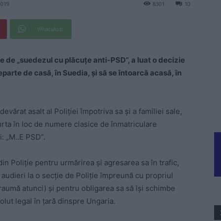
2019
8301
10
WhatsApp
de „suedezul cu plăcuţe anti-PSD”, a luat o decizie
eparte de casă, în Suedia, şi să se întoarcă acasă, în
vărat asalt al Poliţiei împotriva sa şi a familiei sale,
purta în loc de numere clasice de înmatriculare
: „M..E PSD”.
din Poliţie pentru urmărirea şi agresarea sa în trafic,
 audieri la o secţie de Poliţie împreună cu propriul
raumă atunci) şi pentru obligarea sa să îşi schimbe
lut legal în ţară dinspre Ungaria.