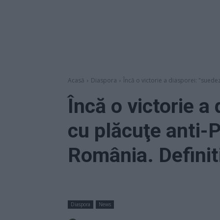
Acasă
Diaspora
Încă o victorie a diasporei: "suedez
Încă o victorie a
cu plăcuţe anti-
România. Definit
Diaspora
News