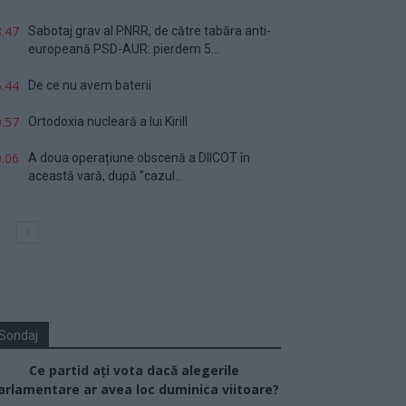
.47
Sabotaj grav al PNRR, de către tabăra anti-
europeană PSD-AUR: pierdem 5...
.44
De ce nu avem baterii
.57
Ortodoxia nucleară a lui Kirill
.06
A doua operațiune obscenă a DIICOT în
această vară, după ”cazul...
Sondaj
Ce partid ați vota dacă alegerile
arlamentare ar avea loc duminica viitoare?