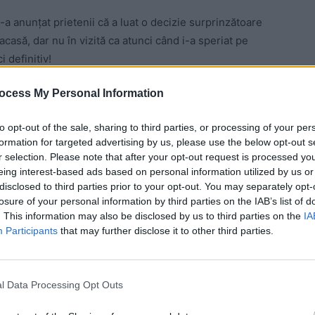
i-a anunţat prietenii că a luat o decizie surprinzătoare
acasă, dar nu în vizită ca atunci când i-a speriat pe
 definitiv!
ocess My Personal Information
 Advertisement -
to opt-out of the sale, sharing to third parties, or processing of your per
formation for targeted advertising by us, please use the below opt-out s
r selection. Please note that after your opt-out request is processed y
eing interest-based ads based on personal information utilized by us or
zare, alături de o fotografie cu premierul Ludovic
disclosed to third parties prior to your opt-out. You may separately opt-
losure of your personal information by third parties on the IAB’s list of
 hotărât să facă acest pas curajos.
. This information may also be disclosed by us to third parties on the
IA
Participants
that may further disclose it to other third parties.
espre revenirea în ţară
ul altora pentru a găsi o altă soluţie pentru viaţa mea,
l Data Processing Opt Outs
dul întoarcerii acasă”