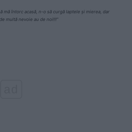
 mă întorc acasă, n-o să curgă laptele şi mierea, dar
 de multă nevoie au de noi!!!”
ad