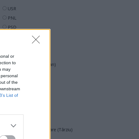
USR
PNL
PSD
AUR
UDMR
PMP (Tomac)
sonal or
ection to
Forța Dreptei (L. Orban)
ou may
PNȚMM
 personal
out of the
REPER
 downstream
SENS
B’s List of
SOS (Șoșoacă)
POT (Gavrilă)
PACE (Peia)
Acțiunea Conservatoare (Târziu)
PDF (Lazarus)