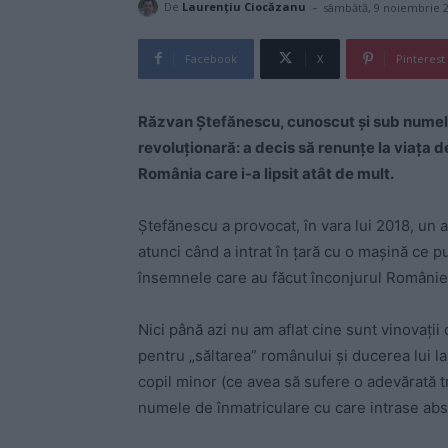
-
De
Laurențiu Ciocăzanu
sâmbătă, 9 noiembrie 
Facebook
X
Pinterest
Răzvan Ştefănescu, cunoscut şi sub numele 
revoluţionară: a decis să renunţe la viaţa d
România care i-a lipsit atât de mult.
Ştefănescu a provocat, în vara lui 2018, un ade
atunci când a intrat în ţară cu o maşină ce 
însemnele care au făcut înconjurul României
Nici până azi nu am aflat cine sunt vinovaţii 
pentru „săltarea” românului şi ducerea lui la
copil minor (ce avea să sufere o adevărată t
numele de înmatriculare cu care intrase abso