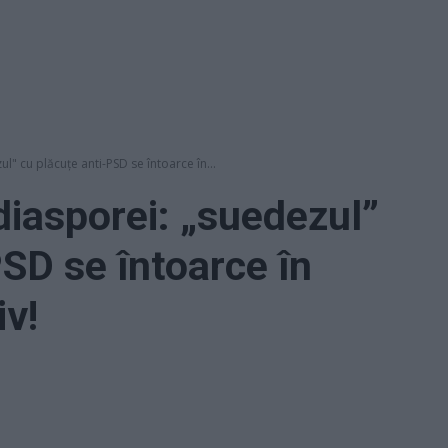
ul" cu plăcuţe anti-PSD se întoarce în...
 diasporei: „suedezul”
PSD se întoarce în
iv!