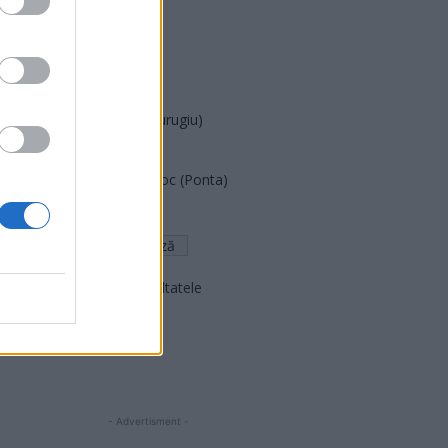
PUSL (D. Voiculescu)
PNȚCD (Pavelescu)
PNCR (Terheș)
Partidul Patrioților (Surugiu)
FAR (Coarnă)
România pe Primul Loc (Ponta)
Altul
Arată rezultatele
Arhiva sondajelor
- Advertisment -