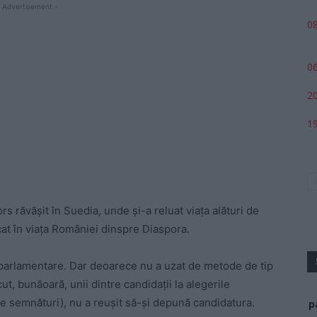
 Advertisement -
08
06
20
19
s răvăşit în Suedia, unde şi-a reluat viaţa alături de
icat în viaţa României dinspre Diaspora.
roparlamentare. Dar deoarece nu a uzat de metode de tip
t, bunăoară, unii dintre candidaţii la alegerile
e semnături), nu a reuşit să-şi depună candidatura.
p