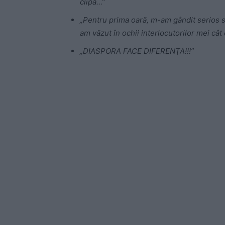
clipă…”
„Pentru prima oară, m-am gândit serios să
am văzut în ochii interlocutorilor mei cât
„DIASPORA FACE DIFERENŢA!!!”