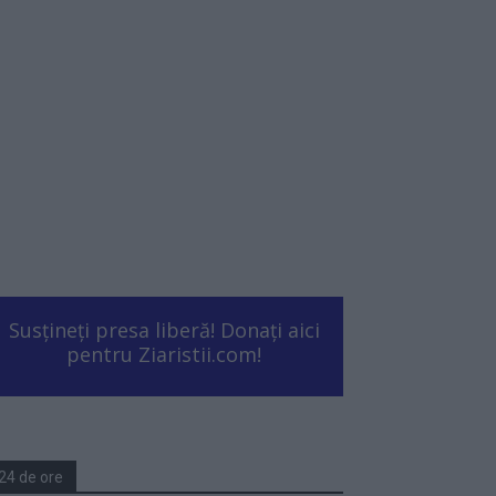
Susțineți presa liberă! Donați aici
pentru Ziaristii.com!
24 de ore