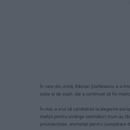
-
În cele din urmă, Răzvan Ştefănescu s-a întor
soţie şi de copil, dar a continuat să fie impl
În mai, a vrut să candideze la alegerile eu
mafiot pentru strânge semnături (cum au făcu
prezidenţiale, anchetaţi pentru cumpărare d