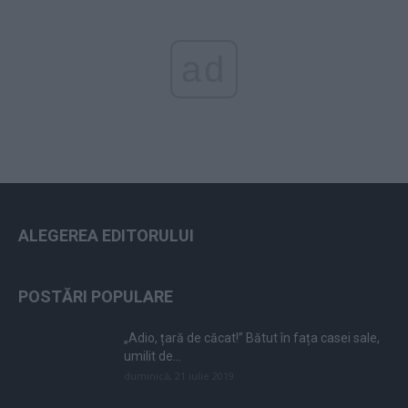
ad
ALEGEREA EDITORULUI
POSTĂRI POPULARE
„Adio, țară de căcat!” Bătut în fața casei sale,
umilit de...
duminică, 21 iulie 2019