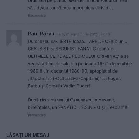
DracNea pe platou, si-a zis : mãcar Ancutsa mea
sã-i dea o sansã. Acum pot pleca linishtit…
Răspundeți
Paul Pârvu
marți, 21 septembrie 2021 La 0.10
Dumnezeu să-l IERTE (căăă… ARE DE CE!!!): un…
CEAUȘIST-și-SECURIST FANATIC (până-n…
ULTIMELE CLIPE ALE REGIMULUI-CRIMINAL: a se
vedea articolele sale din perioada 16-21 decembrie
1989!!!), în deceniul 1980-90, apropiat și de
„Săptămâna(-Culturală-a-Capitalei)” lui Eugen
Barbu și Corneliu Vadim Tudor!
După răsturnarea lui Ceaușescu, a devenit,
bineînțeles, un FANATIC… F.S.N.-ist și „iliescian”!!!
Răspundeți
LĂSAȚI UN MESAJ