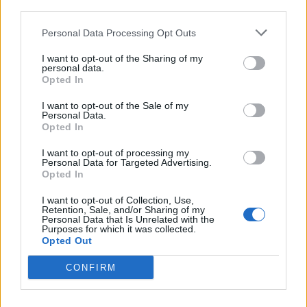
third parties.
Articolul precedent
Articolul următor
Cum încearcă să scape de
Șeful cancelariei lui ÎPS
Personal Data Processing Opt Outs
pușcărie ex-iubitul deputatei
Calinic Suceveanul a murit de
I want to opt-out of the Sharing of my
Laura Vicol (PSD), manelistul
Covid la 47 de ani. Era
personal data.
Leo de la Strehaia, și
mândru și nevaccinat
Opted In
„Patroana”, mama acestuia
I want to opt-out of the Sale of my
Personal Data.
Opted In
Redacţia
I want to opt-out of processing my
Personal Data for Targeted Advertising.
Opted In
I want to opt-out of Collection, Use,
Retention, Sale, and/or Sharing of my
Personal Data that Is Unrelated with the
Purposes for which it was collected.
Opted Out
CONFIRM
RELATED ARTICLES
Dinastia Păcuraru la Marș TV: a