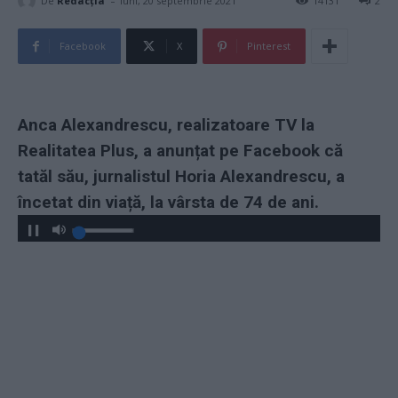
-
De
Redacţia
luni, 20 septembrie 2021
14131
2
Facebook
X
Pinterest
Anca Alexandrescu, realizatoare TV la
Realitatea Plus, a anunțat pe Facebook că
tatăl său, jurnalistul Horia Alexandrescu, a
încetat din viață, la vârsta de 74 de ani.