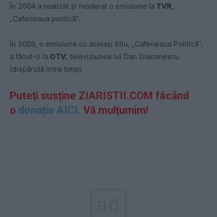
În 2004 a realizat şi moderat o emisiune la
TVR,
„Cafeneaua politică”.
În 2009, o emisiune cu acelaşi titlu, „Cafeneaua Politică”,
a făcut-o la
OTV,
televiziunea lui Dan Diaconescu
(dispărută între timp).
Puteți susține ZIARISTII.COM făcând
o
donație AICI.
Vă mulțumim!
ad