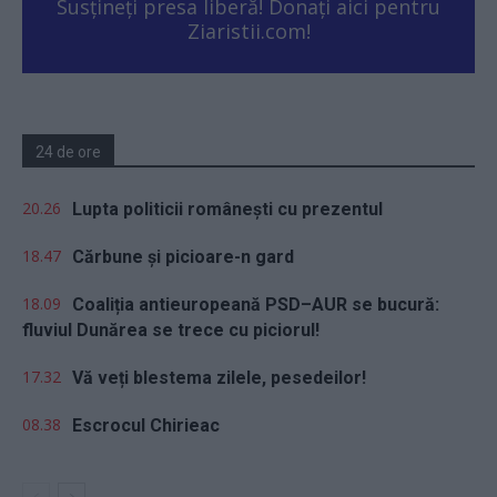
Susțineți presa liberă! Donați aici pentru
Ziaristii.com!
24 de ore
20.26
Lupta politicii românești cu prezentul
18.47
Cărbune și picioare-n gard
18.09
Coaliția antieuropeană PSD–AUR se bucură:
fluviul Dunărea se trece cu piciorul!
17.32
Vă veți blestema zilele, pesedeilor!
08.38
Escrocul Chirieac