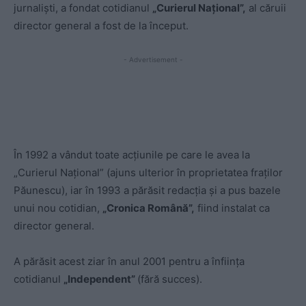
jurnalişti, a fondat cotidianul
„Curierul Naţional”,
al căruii
director general a fost de la început.
- Advertisement -
În 1992 a vândut toate acţiunile pe care le avea la
„Curierul Naţional” (ajuns ulterior în proprietatea fraților
Păunescu), iar în 1993 a părăsit redacția şi a pus bazele
unui nou cotidian,
„Cronica Română”,
fiind instalat ca
director general.
A părăsit acest ziar în anul 2001 pentru a înființa
cotidianul
„Independent”
(fără succes).