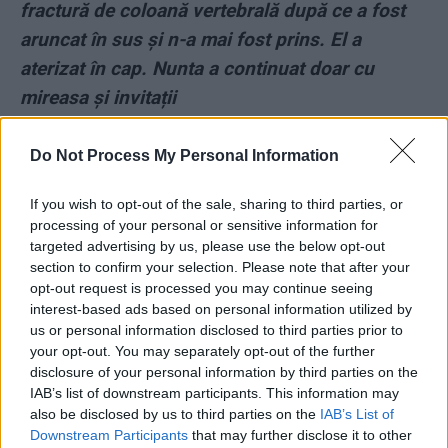
fractură de coloană vertebrală după ce a fost
aruncat în sus și n-a mai fost prins. El a
aterizat în cap. Nunta a continuat doar cu
mireasa și invitații
- Advertisement -
Do Not Process My Personal Information
If you wish to opt-out of the sale, sharing to third parties, or
processing of your personal or sensitive information for
targeted advertising by us, please use the below opt-out
section to confirm your selection. Please note that after your
TAGS
a murit
Horia Alexandrescu
opt-out request is processed you may continue seeing
interest-based ads based on personal information utilized by
us or personal information disclosed to third parties prior to
your opt-out. You may separately opt-out of the further
disclosure of your personal information by third parties on the
IAB’s list of downstream participants. This information may
also be disclosed by us to third parties on the
IAB’s List of
Downstream Participants
that may further disclose it to other