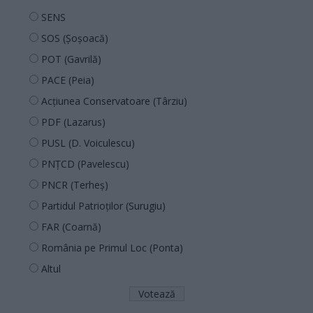
SENS
SOS (Șoșoacă)
POT (Gavrilă)
PACE (Peia)
Acțiunea Conservatoare (Târziu)
PDF (Lazarus)
PUSL (D. Voiculescu)
PNȚCD (Pavelescu)
PNCR (Terheș)
Partidul Patrioților (Surugiu)
FAR (Coarnă)
România pe Primul Loc (Ponta)
Altul