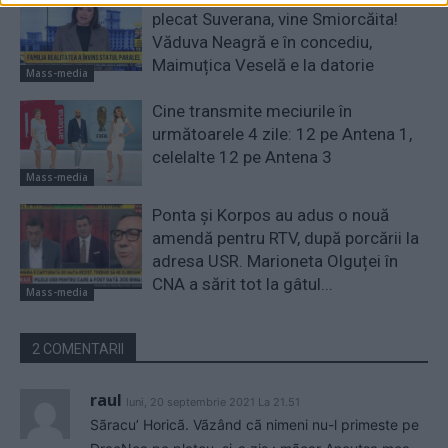
plecat Suverana, vine Smiorcăita!
Văduva Neagră e în concediu,
Maimuțica Veselă e la datorie
Mass-media
Cine transmite meciurile în
următoarele 4 zile: 12 pe Antena 1,
celelalte 12 pe Antena 3
Mass-media
Ponta și Korpos au adus o nouă
amendă pentru RTV, după porcării la
adresa USR. Marioneta Olguței în
CNA a sărit tot la gâtul...
Mass-media
2 COMENTARII
raul
luni, 20 septembrie 2021 La 21.51
Sãracu’ Horicã. Vãzând cã nimeni nu-l primeste pe