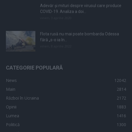
Adevăr și mituri despre virusul care produce
COVID-19. Analiza a doi...
vineri, 3 aprilie 2020
Flota rusă nu mai poate bombarda Odessa
fără „s-o ia în...
vineri, 8 aprilie 2022
CATEGORIE POPULARĂ
News
12042
Main
2814
Război în Ucraina
2172
Opinii
1883
Lumea
1416
Politică
1300