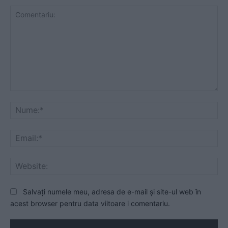
Comentariu:
Nu
Ema
Web
Salvați numele meu, adresa de e-mail și site-ul web în
acest browser pentru data viitoare i comentariu.