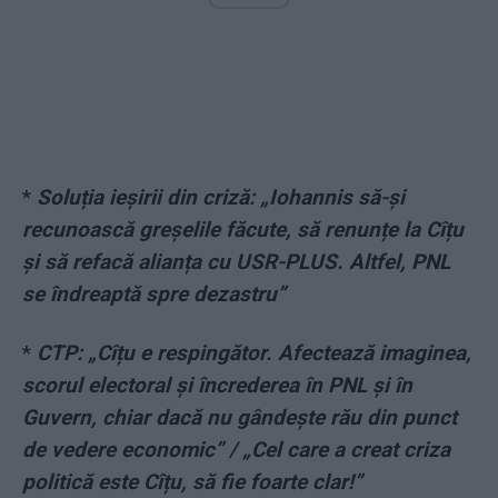
*
Soluția ieșirii din criză: „Iohannis să-și
recunoască greșelile făcute, să renunțe la Cîțu
și să refacă alianța cu USR-PLUS. Altfel, PNL
se îndreaptă spre dezastru”
*
CTP: „Cîțu e respingător. Afectează imaginea,
scorul electoral și încrederea în PNL și în
Guvern, chiar dacă nu gândește rău din punct
de vedere economic” / „Cel care a creat criza
politică este Cîțu, să fie foarte clar!”