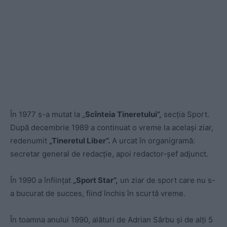
În 1977 s-a mutat la „
Scînteia Tineretului”,
secția Sport.
După decembrie 1989 a continuat o vreme la același ziar,
redenumit
„Tineretul Liber”.
A urcat în organigramă:
secretar general de redacţie, apoi redactor-şef adjunct.
În 1990 a înfiinţat
„Sport Star”,
un ziar de sport care nu s-
a bucurat de succes, fiind închis în scurtă vreme.
În toamna anului 1990, alături de Adrian Sârbu şi de alţi 5