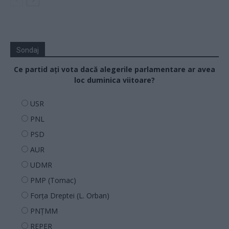
Sondaj
Ce partid ați vota dacă alegerile parlamentare ar avea
loc duminica viitoare?
USR
PNL
PSD
AUR
UDMR
PMP (Tomac)
Forța Dreptei (L. Orban)
PNȚMM
REPER