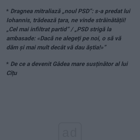
*
Dragnea mitraliază „noul PSD”: s-a predat lui
Iohannis, trădează țara, ne vinde străinătății!
„Cel mai infiltrat partid” / „PSD strigă la
ambasade: «Dacă ne alegeți pe noi, o să vă
dăm și mai mult decât vă dau ăștia!»”
*
De ce a devenit Gâdea mare susținător al lui
Cîțu
ad