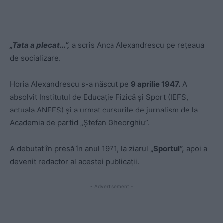
„Tata a plecat…”,
a scris Anca Alexandrescu pe rețeaua
de socializare.
Horia Alexandrescu s-a născut pe
9 aprilie 1947.
A
absolvit Institutul de Educaţie Fizică şi Sport (IEFS,
actuala ANEFS) şi a urmat cursurile de jurnalism de la
Academia de partid „Ştefan Gheorghiu”.
A debutat în presă în anul 1971, la ziarul
„Sportul”,
apoi a
devenit redactor al acestei publicaţii.
- Advertisement -