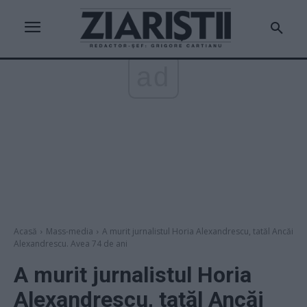
ad
Acasă
Mass-media
A murit jurnalistul Horia Alexandrescu, tatăl Ancăi
Alexandrescu. Avea 74 de ani
A murit jurnalistul Horia
Alexandrescu, tatăl Ancăi