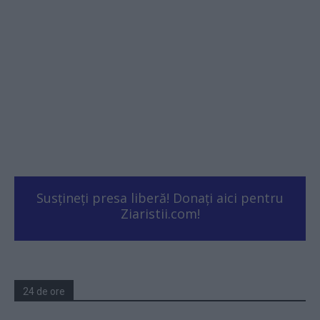
Susțineți presa liberă! Donați aici pentru
Ziaristii.com!
24 de ore