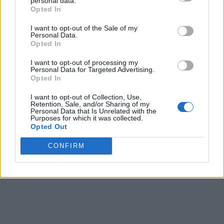
personal data.
Opted In
*
Soluția ieșirii din criză: „Iohannis să-și
I want to opt-out of the Sale of my
Personal Data.
recunoască greșelile făcute, să renunțe la Cîțu
Opted In
și să refacă alianța cu USR-PLUS. Altfel, PNL
I want to opt-out of processing my
se îndreaptă spre dezastru”
Personal Data for Targeted Advertising.
Opted In
*
CTP: „Cîțu e respingător. Afectează imaginea,
I want to opt-out of Collection, Use,
Retention, Sale, and/or Sharing of my
scorul electoral și încrederea în PNL și în
Personal Data that Is Unrelated with the
Purposes for which it was collected.
Guvern, chiar dacă nu gândește rău din punct
Opted Out
de vedere economic” / „Cel care a creat criza
CONFIRM
politică este Cîțu, să fie foarte clar!”