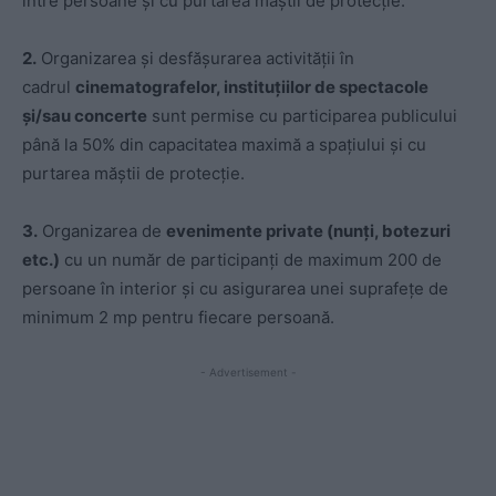
între persoane și cu purtarea măștii de protecție.
2.
Organizarea și desfășurarea activității în
cadrul
cinematografelor, instituțiilor de spectacole
și/sau concerte
sunt permise cu participarea publicului
până la 50% din capacitatea maximă a spațiului și cu
purtarea măștii de protecție.
3.
Organizarea de
evenimente private (nunți, botezuri
etc.)
cu un număr de participanți de maximum 200 de
persoane în interior și cu asigurarea unei suprafețe de
minimum 2 mp pentru fiecare persoană.
- Advertisement -