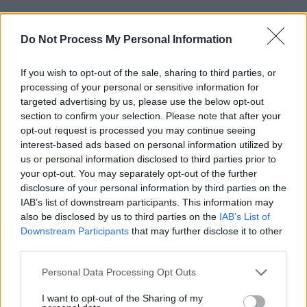
Do Not Process My Personal Information
ad
If you wish to opt-out of the sale, sharing to third parties, or
processing of your personal or sensitive information for
targeted advertising by us, please use the below opt-out
section to confirm your selection. Please note that after your
opt-out request is processed you may continue seeing
interest-based ads based on personal information utilized by
us or personal information disclosed to third parties prior to
your opt-out. You may separately opt-out of the further
Puteți susține ZIARISTII.COM făcând
disclosure of your personal information by third parties on the
IAB’s list of downstream participants. This information may
o
donație AICI.
Vă mulțumim!
also be disclosed by us to third parties on the
IAB’s List of
Downstream Participants
that may further disclose it to other
third parties.
CITIȚI ȘI:
Personal Data Processing Opt Outs
*
De ce a devenit Gâdea mare susținător al lui
I want to opt-out of the Sharing of my
Cîțu