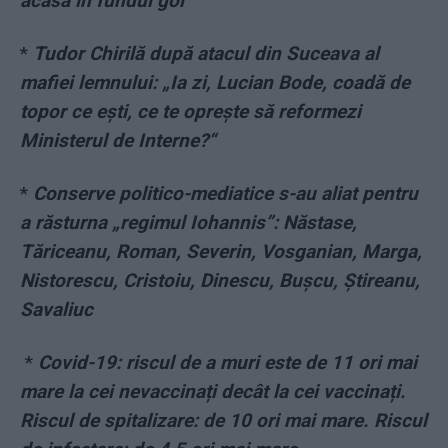
acasă în fundul gol”
*
Tudor Chirilă după atacul din Suceava al
mafiei lemnului: „Ia zi, Lucian Bode, coadă de
topor ce ești, ce te oprește să reformezi
Ministerul de Interne?“
*
Conserve politico-mediatice s-au aliat pentru
a răsturna „regimul Iohannis”: Năstase,
Tăriceanu, Roman, Severin, Vosganian, Marga,
Nistorescu, Cristoiu, Dinescu, Bușcu, Știreanu,
Savaliuc
*
Covid-19: riscul de a muri este de 11 ori mai
mare la cei nevaccinați decât la cei vaccinați.
Riscul de spitalizare: de 10 ori mai mare. Riscul