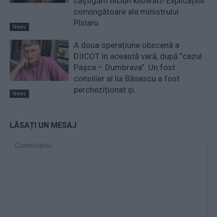
câștigăm niciun kilowatt! Explicațiile
convingătoare ale ministrului
Pîslaru
News
A doua operațiune obscenă a
DIICOT în această vară, după ”cazul
Pașca – Dumbrava”. Un fost
consilier al lui Băsescu a fost
percheziționat și...
News
LĂSAȚI UN MESAJ