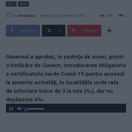
Main
News
-
De
Redacţia
sâmbătă, 18 septembrie 2021
1499
0
Facebook
X
Pinterest
Guvernul a aprobat, în şedinţa de vineri, printr-
o Hotărâre de Guvern, introducerea obligatorie
a certificatului verde Covid-19 pentru accesul
la anumite activităţi, în localităţile unde rata
de infectare trece de 3 la mie (‰), dar nu
depășește 6‰.