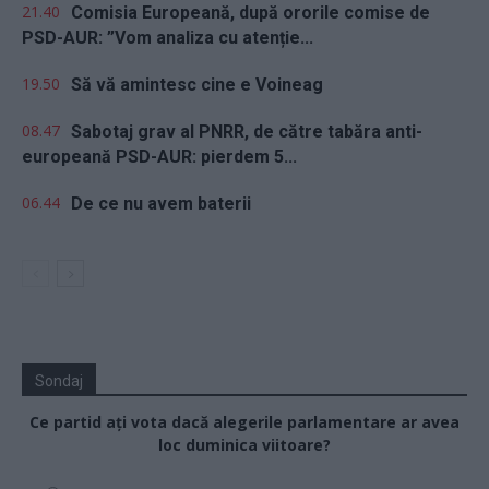
21.40
Comisia Europeană, după ororile comise de
PSD-AUR: ”Vom analiza cu atenție...
19.50
Să vă amintesc cine e Voineag
08.47
Sabotaj grav al PNRR, de către tabăra anti-
europeană PSD-AUR: pierdem 5...
06.44
De ce nu avem baterii
Sondaj
Ce partid ați vota dacă alegerile parlamentare ar avea
loc duminica viitoare?