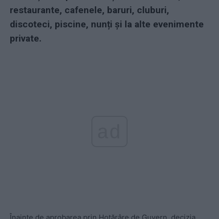
restaurante, cafenele, baruri, cluburi,
discoteci, piscine, nunți și la alte evenimente
private.
ad
Înainte de aprobarea prin Hotărâre de Guvern, decizia