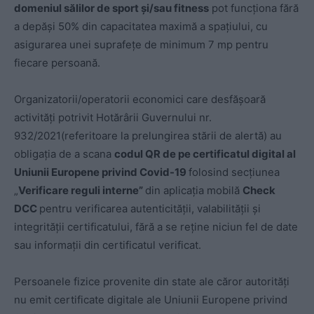
domeniul sălilor de sport și/sau fitness
pot funcționa fără
a depăși 50% din capacitatea maximă a spațiului, cu
asigurarea unei suprafețe de minimum 7 mp pentru
fiecare persoană.
Organizatorii/operatorii economici care desfășoară
activități potrivit Hotărârii Guvernului nr.
932/2021(referitoare la prelungirea stării de alertă) au
obligația de a scana
codul QR de pe certificatul digital al
Uniunii Europene privind Covid-19
folosind secțiunea
„
Verificare reguli interne”
din aplicaţia mobilă
Check
DCC
pentru verificarea autenticităţii, valabilităţii şi
integrităţii certificatului, fără a se reține niciun fel de date
sau informații din certificatul verificat.
Persoanele fizice provenite din state ale căror autorități
nu emit certificate digitale ale Uniunii Europene privind