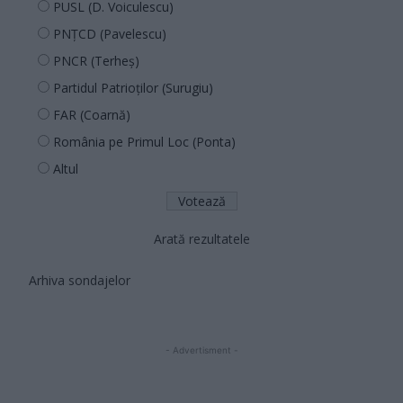
PUSL (D. Voiculescu)
PNȚCD (Pavelescu)
PNCR (Terheș)
Partidul Patrioților (Surugiu)
FAR (Coarnă)
România pe Primul Loc (Ponta)
Altul
Arată rezultatele
Arhiva sondajelor
- Advertisment -