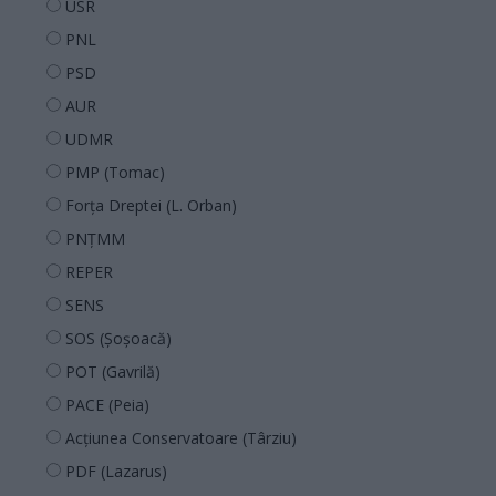
USR
PNL
PSD
AUR
UDMR
PMP (Tomac)
Forța Dreptei (L. Orban)
PNȚMM
REPER
SENS
SOS (Șoșoacă)
POT (Gavrilă)
PACE (Peia)
Acțiunea Conservatoare (Târziu)
PDF (Lazarus)