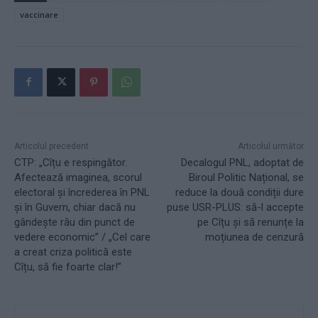
vaccinare
Articolul precedent
Articolul următor
CTP: „Cîțu e respingător.
Decalogul PNL, adoptat de
Afectează imaginea, scorul
Biroul Politic Național, se
electoral și încrederea în PNL
reduce la două condiții dure
și în Guvern, chiar dacă nu
puse USR-PLUS: să-l accepte
gândește rău din punct de
pe Cîțu și să renunțe la
vedere economic” / „Cel care
moțiunea de cenzură
a creat criza politică este
Cîțu, să fie foarte clar!”