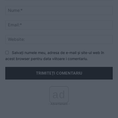
Comentariu:
Nu
Ema
Web
Salvați numele meu, adresa de e-mail și site-ul web în
acest browser pentru data viitoare i comentariu.
ad
- Advertisment -