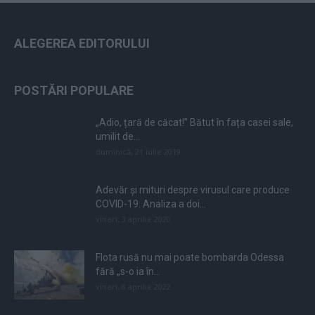
ALEGEREA EDITORULUI
POSTĂRI POPULARE
„Adio, țară de căcat!” Bătut în fața casei sale,
umilit de...
duminică, 21 iulie 2019
Adevăr și mituri despre virusul care produce
COVID-19. Analiza a doi...
vineri, 3 aprilie 2020
Flota rusă nu mai poate bombarda Odessa
fără „s-o ia în...
vineri, 8 aprilie 2022