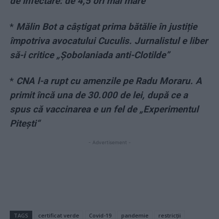
de infectare: de 4,5 ori mai mare
*
Mălin Bot a câștigat prima bătălie în justiție
împotriva avocatului Cuculis. Jurnalistul e liber
să-i critice „Șobolaniada anti-Clotilde”
*
CNA l-a rupt cu amenzile pe Radu Moraru. A
primit încă una de 30.000 de lei, după ce a
spus că vaccinarea e un fel de „Experimentul
Pitești“
- Advertisement -
TAGS
certificat verde
Covid-19
pandemie
restricții