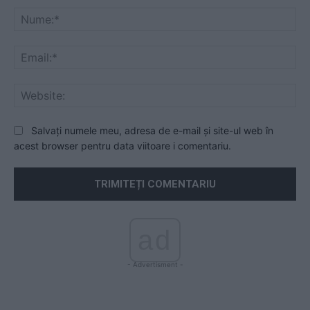
Nu
Ema
Web
Salvați numele meu, adresa de e-mail și site-ul web în
acest browser pentru data viitoare i comentariu.
ad
- Advertisment -