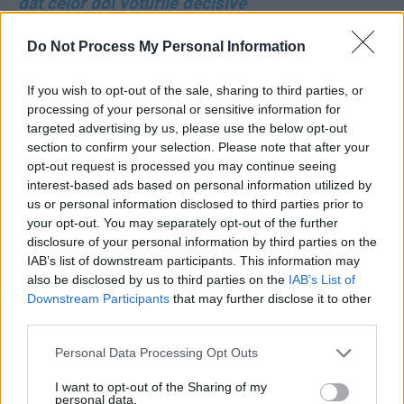
dat celor doi voturile decisive
Do Not Process My Personal Information
*
Deputatul Mihai Poliţeanu (ex-USR) anunţă că
a fost ales primar al Ploieştiului, învingând
If you wish to opt-out of the sale, sharing to third parties, or
candidații PSD și PNL
processing of your personal or sensitive information for
targeted advertising by us, please use the below opt-out
section to confirm your selection. Please note that after your
*
Șoc în Olt: clanul lui Paul Stănescu pierde
opt-out request is processed you may continue seeing
Primăria Slatina! Mario De Mezzo (PNL) l-a
interest-based ads based on personal information utilized by
învins pe „fiul vitreg” al baronului PSD
us or personal information disclosed to third parties prior to
your opt-out. You may separately opt-out of the further
disclosure of your personal information by third parties on the
*
Proces răsunător în Austria: șpăgi de 14
IAB’s list of downstream participants. This information may
milioane de euro către Adrian Năstase și câțiva
also be disclosed by us to third parties on the
IAB’s List of
Downstream Participants
that may further disclose it to other
miniștri ai săi!
third parties.
*
Cel mai mare deficit bugetar din istorie: în
Personal Data Processing Opt Outs
aprilie am ajuns la – 2,71% din PIB, după numai
I want to opt-out of the Sharing of my
personal data.
4 luni! Cheltuielile statului au crescut cu 30%