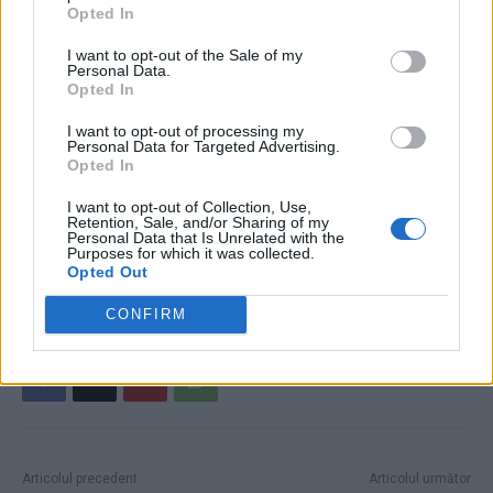
Opted In
într-un an
I want to opt-out of the Sale of my
Personal Data.
- Advertisement -
Opted In
I want to opt-out of processing my
Personal Data for Targeted Advertising.
Opted In
I want to opt-out of Collection, Use,
Retention, Sale, and/or Sharing of my
Personal Data that Is Unrelated with the
TAGS
alegeri
fraudă
Geoana
Guvern PSD-PNL
Purposes for which it was collected.
Opted Out
Romania Renaste
CONFIRM
Articolul precedent
Articolul următor