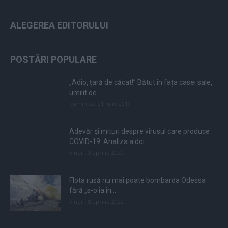
ALEGEREA EDITORULUI
POSTĂRI POPULARE
„Adio, țară de căcat!” Bătut în fața casei sale,
umilit de...
duminică, 21 iulie 2019
Adevăr și mituri despre virusul care produce
COVID-19. Analiza a doi...
vineri, 3 aprilie 2020
Flota rusă nu mai poate bombarda Odessa
fără „s-o ia în...
vineri, 8 aprilie 2022