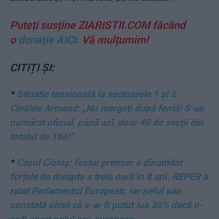
Puteți susține ZIARISTII.COM făcând
o
donație AICI.
Vă mulțumim!
CITIȚI ȘI:
*
Situație tensionată la sectoarele 1 și 2.
Clotilde Armand: „Nu mergeți după fentă! S-au
numărat oficial, până azi, doar 40 de secții din
totalul de 166!”
*
Cazul Cioloș: fostul premier a dinamitat
forțele de dreapta a treia oară în 8 ani. REPER a
ratat Parlamentul European, iar șeful său
constată uimit că s-ar fi putut lua 30% dacă n-