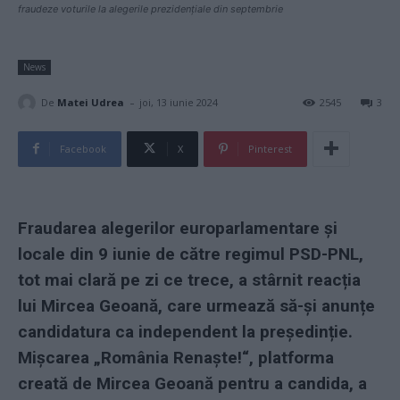
fraudeze voturile la alegerile prezidențiale din septembrie
News
-
De
Matei Udrea
joi, 13 iunie 2024
2545
3
Facebook
X
Pinterest
Fraudarea alegerilor europarlamentare și
locale din 9 iunie de către regimul PSD-PNL,
tot mai clară pe zi ce trece, a stârnit reacția
lui Mircea Geoană, care urmează să-și anunțe
candidatura ca independent la președinție.
Mișcarea „România Renaște!“, platforma
creată de Mircea Geoană pentru a candida, a