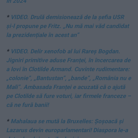
în 2024
*
VIDEO. Drulă demisionează de la șefia USR
și-l propune pe Fritz. „Nu mă mai văd candidat
la prezidențiale în acest an”
*
VIDEO. Delir xenofob al lui Rareș Bogdan.
Jigniri primitive aduse Franței, în încercarea de
a lovi în Clotilde Armand. Cuvinte rudimentare:
„colonie”, „Bantustan”, „bande”, „România nu e
Mali”. Ambasada Franței e acuzată că o ajută
pe Clotilde să fure voturi, iar firmele franceze –
că ne fură banii!
*
Mahalaua se mută la Bruxelles: Șoșoacă și
Lazarus devin europarlamentari! Diaspora le-a