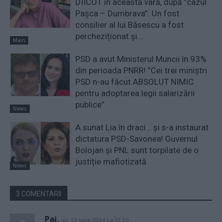
DIICOT în această vară, după ”cazul
Pașca – Dumbrava”. Un fost
consilier al lui Băsescu a fost
percheziționat și...
Main
PSD a avut Ministerul Muncii în 93%
din perioada PNRR! ”Cei trei miniştri
PSD n-au făcut ABSOLUT NIMIC
pentru adoptarea legii salarizării
publice”
News
A sunat Lia în draci… și s-a instaurat
dictatura PSD-Savonea! Guvernul
Bolojan și PNL sunt torpilate de o
justiție mafiotizată
News
3 COMENTARII
Pai,
joi, 13 iunie 2024 La 12.20