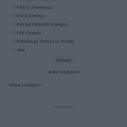
PNȚCD (Pavelescu)
PNCR (Terheș)
Partidul Patrioților (Surugiu)
FAR (Coarnă)
România pe Primul Loc (Ponta)
Altul
Arată rezultatele
Arhiva sondajelor
- Advertisment -