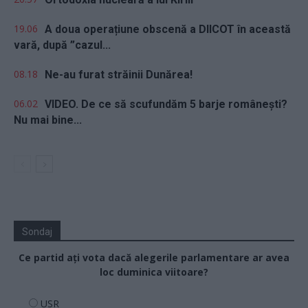
19.06
A doua operațiune obscenă a DIICOT în această
vară, după ”cazul...
08.18
Ne-au furat străinii Dunărea!
06.02
VIDEO. De ce să scufundăm 5 barje românești?
Nu mai bine...
Sondaj
Ce partid ați vota dacă alegerile parlamentare ar avea
loc duminica viitoare?
USR