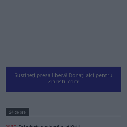
Susțineți presa liberă! Donați aici pentru
Ziaristii.com!
24 de ore
20.57
Ortodoxia nucleară a lui Kirill