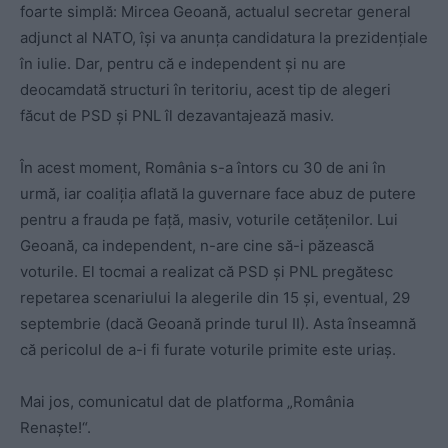
foarte simplă: Mircea Geoană, actualul secretar general
adjunct al NATO, își va anunța candidatura la prezidențiale
în iulie. Dar, pentru că e independent și nu are
deocamdată structuri în teritoriu, acest tip de alegeri
făcut de PSD și PNL îl dezavantajează masiv.
În acest moment, România s-a întors cu 30 de ani în
urmă, iar coaliția aflată la guvernare face abuz de putere
pentru a frauda pe față, masiv, voturile cetățenilor. Lui
Geoană, ca independent, n-are cine să-i păzească
voturile. El tocmai a realizat că PSD și PNL pregătesc
repetarea scenariului la alegerile din 15 și, eventual, 29
septembrie (dacă Geoană prinde turul II). Asta înseamnă
că pericolul de a-i fi furate voturile primite este uriaș.
Mai jos, comunicatul dat de platforma „România
Renaște!“.