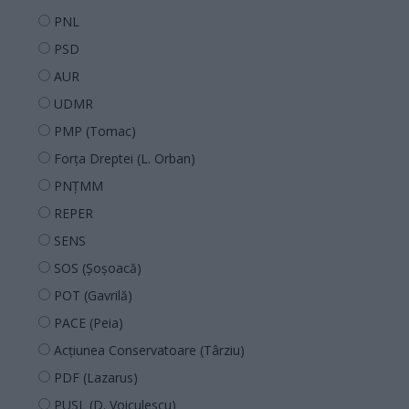
PNL
PSD
AUR
UDMR
PMP (Tomac)
Forța Dreptei (L. Orban)
PNȚMM
REPER
SENS
SOS (Șoșoacă)
POT (Gavrilă)
PACE (Peia)
Acțiunea Conservatoare (Târziu)
PDF (Lazarus)
PUSL (D. Voiculescu)