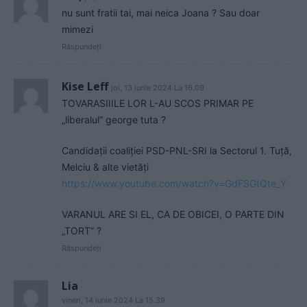
nu sunt fratii tai, mai neica Joana ? Sau doar
mimezi
Răspundeți
Kise Leff
joi, 13 iunie 2024 La 16.09
TOVARASIIILE LOR L-AU SCOS PRIMAR PE
„liberalul” george tuta ?
Candidații coaliției PSD-PNL-SRI la Sectorul 1. Tuță,
Melciu & alte vietăți
https://www.youtube.com/watch?v=GdFSGtQte_Y
VARANUL ARE SI EL, CA DE OBICEI, O PARTE DIN
„TORT” ?
Răspundeți
Lia
vineri, 14 iunie 2024 La 15.39