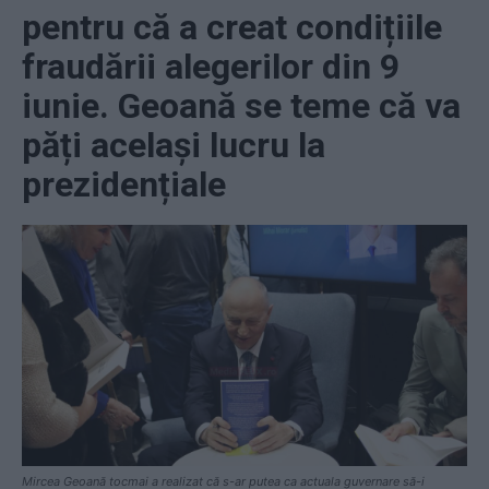
pentru că a creat condițiile
fraudării alegerilor din 9
iunie. Geoană se teme că va
păți același lucru la
prezidențiale
Mircea Geoană tocmai a realizat că s-ar putea ca actuala guvernare să-i