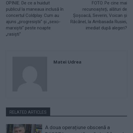
OPINIE. De ce a huiduit
FOTO. Pe cine mai
publicul la maneaua inclusă în
recunoașteți, alături de
concertul Coldplay. Cum au
Șoșoacă, Severin, Voican și
ajuns „progresiștii“ și „sexo-
Răcănel, la Ambasada Rusiei,
marxiștii“ peste noapte
imediat după alegeri?
„rasiști“
Matei Udrea
RELATED ARTICLES
A doua operațiune obscenă a