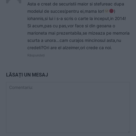
Asta e creat de securistii maior si stefureac dupa
modelul de succes(pentru ei,mama lor!
)
iohannis,si lui i s-a scris o carte la inceput,in 2014!
Si acum,pas cu pas,vor face si din geoana o
marioneta mai prezentabila,se mizeaza pe memoria
scurta a unora…cam curajos mincinosul asta,nu
credeti?Ori are el alzeimer,ori crede ca noi.
Răspundeți
LĂSAȚI UN MESAJ
Comentariu: