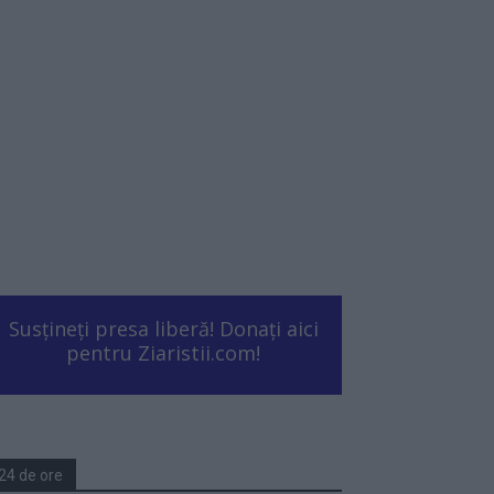
Susțineți presa liberă! Donați aici
pentru Ziaristii.com!
24 de ore