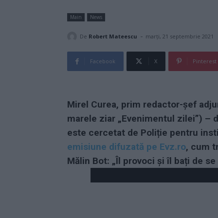
Main
News
-
De
Robert Mateescu
marți, 21 septembrie 2021
Facebook
X
Pinterest
Mirel Curea, prim redactor-șef adjun
marele ziar „Evenimentul zilei”) – 
este cercetat de Poliție pentru inst
emisiune difuzată pe Evz.ro
, cum t
Mălin Bot: „Îl provoci și îl bați de se