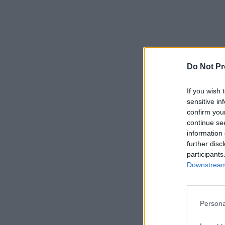
Do Not Pr
If you wish 
sensitive in
confirm you
continue se
information 
further disc
participants
Downstream 
Persona