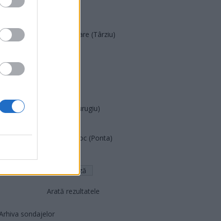
POT (Gavrilă)
PACE (Peia)
Acțiunea Conservatoare (Târziu)
PDF (Lazarus)
PUSL (D. Voiculescu)
PNȚCD (Pavelescu)
PNCR (Terheș)
Partidul Patrioților (Surugiu)
FAR (Coarnă)
România pe Primul Loc (Ponta)
Altul
Arată rezultatele
Arhiva sondajelor