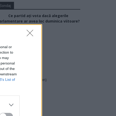
Sondaj
Ce partid ați vota dacă alegerile
arlamentare ar avea loc duminica viitoare?
USR
PNL
sonal or
PSD
ection to
AUR
ou may
 personal
UDMR
out of the
PMP (Tomac)
 downstream
Forța Dreptei (L. Orban)
B’s List of
PNȚMM
REPER
SENS
SOS (Șoșoacă)