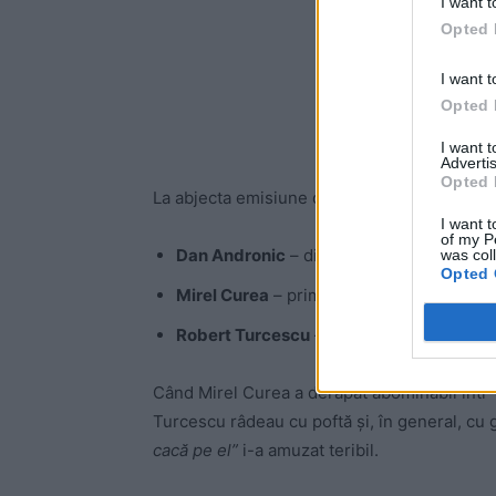
I want t
Opted 
I want t
Opted 
I want 
Advertis
Opted 
La abjecta emisiune din 5 august 2021 au par
I want t
of my P
Dan Andronic
– director Evz.ro;
was col
Opted 
Mirel Curea
– prim redactor-șef adjunct 
Robert Turcescu
– realizator de emisiuni
Când Mirel Curea a derapat abominabil într
Turcescu râdeau cu poftă și, în general, cu 
cacă pe el”
i-a amuzat teribil.