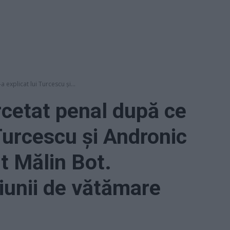
 explicat lui Turcescu și...
rcetat penal după ce
 Turcescu și Andronic
t Mălin Bot.
țiunii de vătămare