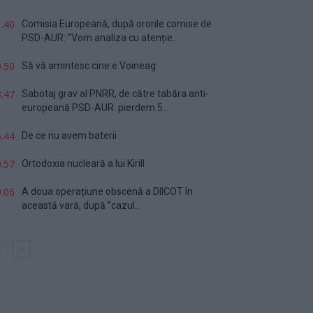
.40
Comisia Europeană, după ororile comise de
PSD-AUR: ”Vom analiza cu atenție...
.50
Să vă amintesc cine e Voineag
.47
Sabotaj grav al PNRR, de către tabăra anti-
europeană PSD-AUR: pierdem 5...
.44
De ce nu avem baterii
.57
Ortodoxia nucleară a lui Kirill
.06
A doua operațiune obscenă a DIICOT în
această vară, după ”cazul...