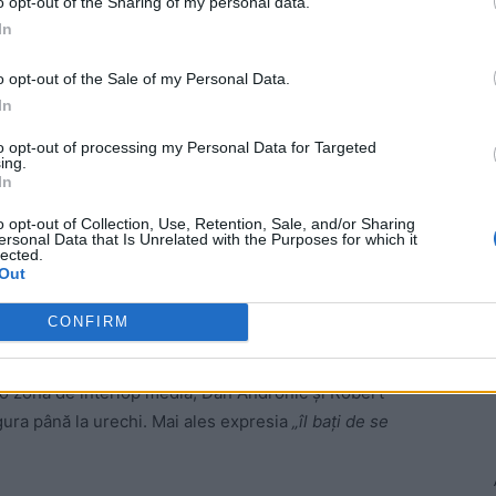
ad
o opt-out of the Sharing of my personal data.
In
o opt-out of the Sale of my Personal Data.
In
to opt-out of processing my Personal Data for Targeted
ing.
In
ticipat:
o opt-out of Collection, Use, Retention, Sale, and/or Sharing
ersonal Data that Is Unrelated with the Purposes for which it
lected.
Out
Evz.ro;
CONFIRM
 la Evz.ro.
-o zonă de interlop media, Dan Andronic și Robert
gura până la urechi. Mai ales expresia
„îl bați de se