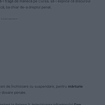
ă-l tragă de mânecă pe Curea, să-i explice că discursul
că, ba chiar de-a dreptul penal.
 Advertisement -
 ani de închisoare cu suspendare, pentru
mărturie
te dosare penale.
onstant la Antena 3, televiziunea infractorului
Dan