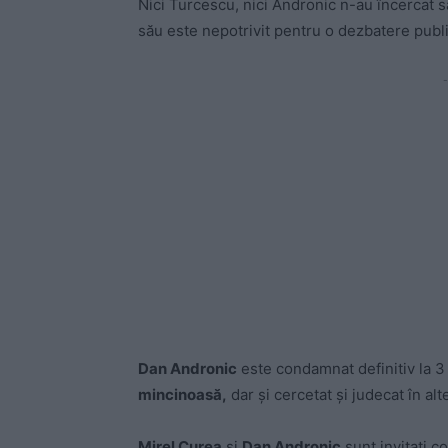
Nici Turcescu, nici Andronic n-au încercat s
său este nepotrivit pentru o dezbatere publi
-
Dan Andronic
este condamnat definitiv la 3
mincinoasă,
dar și cercetat și judecat în al
Mirel Curea
și
Dan Andronic
sunt invitați c