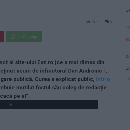
21
9914
3
19
WhatsApp
08
06
ct al site-ului Evz.ro (ce a mai rămas din
20
deținut acum de infractorul Dan Andronic -,
igare publică. Curea a explicat public,
într-o
19
rebuie mutilat fostul său coleg de redacție
 cacă pe el”.
Play