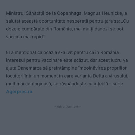
Ministrul Sănătății de la Copenhaga, Magnus Heunicke, a
salutat această oportunitate nesperată pentru țara sa: „Cu
dozele cumpărate din România, mai mulţi danezi se pot
vaccina mai rapid“.
El a menționat că ocazia s-a ivit pentru că în România
interesul pentru vaccinare este scăzut, dar acest lucru va
ajuta Danemarca să preîntâmpine îmbolnăvirea propriilor
locuitori într-un moment în care varianta Delta a virusului,
mult mai contagioasă, se răspândește cu iuțeală – scrie
Agerpres.ro
.
- Advertisement -