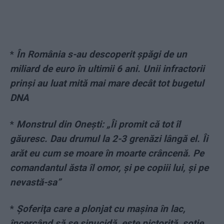
*
În România s-au descoperit șpăgi de un
miliard de euro în ultimii 6 ani. Unii infractorii
prinși au luat mită mai mare decât tot bugetul
DNA
*
Monstrul din Onești: „Îi promit că tot îl
găuresc. Dau drumul la 2-3 grenăzi lângă el. Îi
arăt eu cum se moare în moarte crâncenă. Pe
comandantul ăsta îl omor, şi pe copiii lui, şi pe
nevastă-sa”
*
Șoferiţa care a plonjat cu maşina în lac,
încercând să se sinucidă, este pictoriță, soție