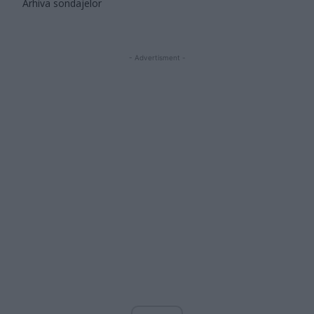
Arhiva sondajelor
- Advertisment -