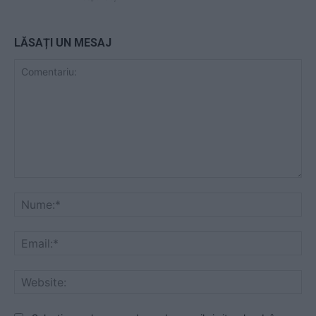
LĂSAȚI UN MESAJ
Comentariu:
Nu
Ema
Web