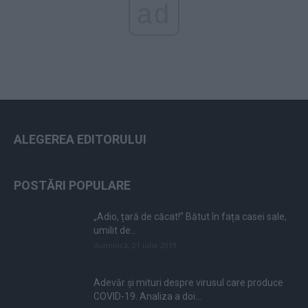
ad
ALEGEREA EDITORULUI
POSTĂRI POPULARE
„Adio, țară de căcat!” Bătut în fața casei sale,
umilit de...
duminică, 21 iulie 2019
Adevăr și mituri despre virusul care produce
COVID-19. Analiza a doi...