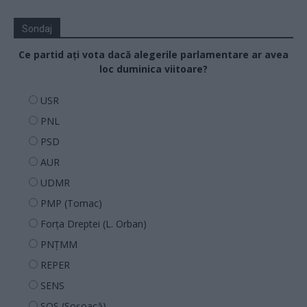
Sondaj
Ce partid ați vota dacă alegerile parlamentare ar avea
loc duminica viitoare?
USR
PNL
PSD
AUR
UDMR
PMP (Tomac)
Forța Dreptei (L. Orban)
PNȚMM
REPER
SENS
SOS (Șoșoacă)