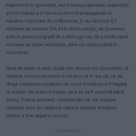
împotmolit în ignoranță, teorii conspiraționiste, superstiții
și frici induse e o foarte puternică propagandă cu
narative importate de la Moscova. S-au vaccinat 4,7
milioane de oameni (24,44% dintre adulți), iar Guvernul
este în postura ingrată de a distruge sau de a vinde rapid
milioane de doze nefolosite, care vor expira până în
octombrie.
Nota de plată va veni, după cum anunță toți specialiștii, la
toamnă. Virusul va reveni în forță cu al 4-lea val, iar pe
lângă creșterea numărului de morți România va fi băgată
la izolator de restul Europei, care se va fi vaccinat până
atunci. Foarte probabil, celelalte țări UE vor impune
restricții dure de călătorie către și dinspre România,
pentru a ține departe virusul.
- Advertisement -