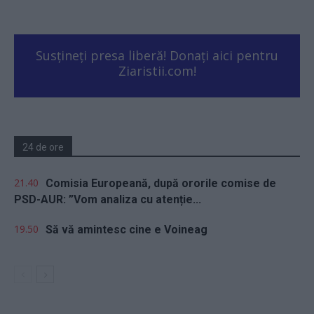
Susțineți presa liberă! Donați aici pentru
Ziaristii.com!
24 de ore
21.40
Comisia Europeană, după ororile comise de
PSD-AUR: ”Vom analiza cu atenție...
19.50
Să vă amintesc cine e Voineag