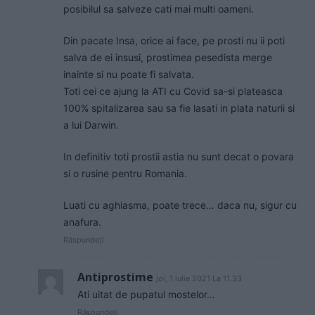
posibilul sa salveze cati mai multi oameni.
Din pacate Insa, orice ai face, pe prosti nu ii poti
salva de ei insusi, prostimea pesedista merge
inainte si nu poate fi salvata.
Toti cei ce ajung la ATI cu Covid sa-si plateasca
100% spitalizarea sau sa fie lasati in plata naturii si
a lui Darwin.
In definitiv toti prostii astia nu sunt decat o povara
si o rusine pentru Romania.
Luati cu aghiasma, poate trece… daca nu, sigur cu
anafura.
Răspundeți
Antiprostime
joi, 1 iulie 2021 La 11.33
Ati uitat de pupatul mostelor…
Răspundeți