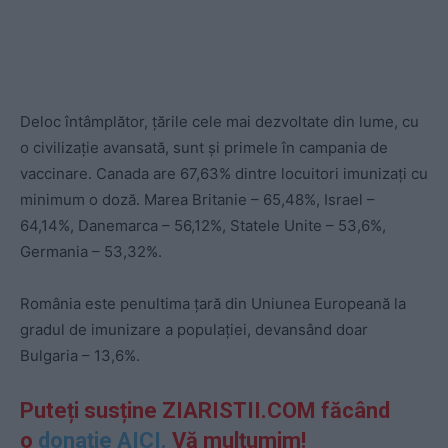
Deloc întâmplător, țările cele mai dezvoltate din lume, cu
o civilizație avansată, sunt și primele în campania de
vaccinare. Canada are 67,63% dintre locuitori imunizați cu
minimum o doză. Marea Britanie – 65,48%, Israel –
64,14%, Danemarca – 56,12%, Statele Unite – 53,6%,
Germania – 53,32%.
România este penultima țară din Uniunea Europeană la
gradul de imunizare a populației, devansând doar
Bulgaria – 13,6%.
Puteți susține ZIARISTII.COM făcând
o
donație AICI.
Vă mulțumim!