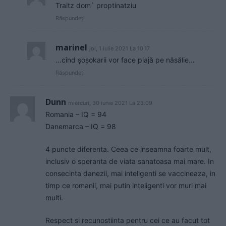
Traitz dom` proptinatziu
Răspundeți
marinel
joi, 1 iulie 2021 La 10.17
…cînd șoșokarii vor face plajă pe năsălie…
Răspundeți
Dunn
miercuri, 30 iunie 2021 La 23.09
Romania – IQ = 94
Danemarca – IQ = 98
4 puncte diferenta. Ceea ce inseamna foarte mult,
inclusiv o speranta de viata sanatoasa mai mare. In
consecinta danezii, mai inteligenti se vaccineaza, in
timp ce romanii, mai putin inteligenti vor muri mai
multi.
Respect si recunostiinta pentru cei ce au facut tot