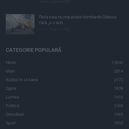
vineri, 3 aprilie 2020
Flota rusă nu mai poate bombarda Odessa
fără „s-o ia în...
vineri, 8 aprilie 2022
CATEGORIE POPULARĂ
News
12042
Main
2814
Război în Ucraina
2172
Opinii
1876
Lumea
1416
Politică
1300
Dezvăluiri
1065
Sport
1053