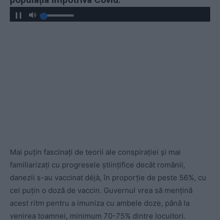
Mai puțin fascinați de teorii ale conspirației și mai
familiarizați cu progresele științifice decât românii,
danezii s-au vaccinat déjà, în proporție de peste 56%, cu
cel puțin o doză de vaccin. Guvernul vrea să mențină
acest ritm pentru a imuniza cu ambele doze, până la
venirea toamnei, minimum 70-75% dintre locuitori.