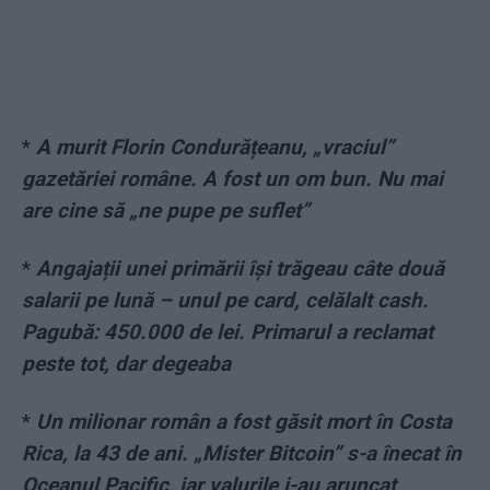
*
A murit Florin Condurățeanu, „vraciul”
gazetăriei române. A fost un om bun. Nu mai
are cine să „ne pupe pe suflet”
*
Angajații unei primării își trăgeau câte două
salarii pe lună – unul pe card, celălalt cash.
Pagubă: 450.000 de lei. Primarul a reclamat
peste tot, dar degeaba
*
Un milionar român a fost găsit mort în Costa
Rica, la 43 de ani. „Mister Bitcoin” s-a înecat în
Oceanul Pacific, iar valurile i-au aruncat