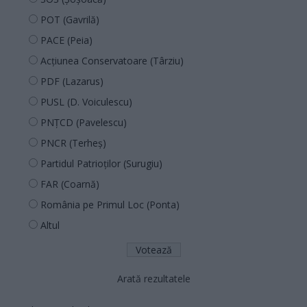
POT (Gavrilă)
PACE (Peia)
Acțiunea Conservatoare (Târziu)
PDF (Lazarus)
PUSL (D. Voiculescu)
PNȚCD (Pavelescu)
PNCR (Terheș)
Partidul Patrioților (Surugiu)
FAR (Coarnă)
România pe Primul Loc (Ponta)
Altul
Arată rezultatele