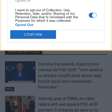
Opted In
Redacţia
I want to opt-out of Collection, Use,
Retention, Sale, and/or Sharing of my
Personal Data that Is Unrelated with the
Purposes for which it was collected.
Opted Out
CONFIRM
RELATED ARTICLES
Comisia Europeană, după ororile
comise de PSD-AUR: ”Vom analiza
cu atenție modificările aduse legii.
Există riscul unor consecințe
financiare”
Main
Sabotaj grav al PNRR, de către
tabăra anti-europeană PSD-AUR:
pierdem 5 miliarde de euro și nu