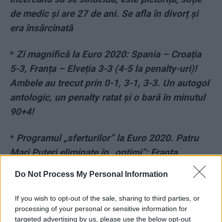
de medic și are 27 de ani. Se afla în divorț și
era însărcinată
*
Zi magnifică la Euro 2020: Spania – Croația
5-3, Franța – Elveția 3-3 (4-5 la penalty-uri)!
Ambele au trecut prin 0-1, 3-1, 3-3. Un autogol
antologic, un penalty ratat și o bară în minutul
90+4!
*
Programul „sferturilor” la Euro 2020. Patru
Mari Puteri eliminate în „optimi”: Franța,
Germania, Portugalia, Olanda
Do Not Process My Personal Information
- Advertisement -
If you wish to opt-out of the sale, sharing to third parties, or
processing of your personal or sensitive information for
targeted advertising by us, please use the below opt-out