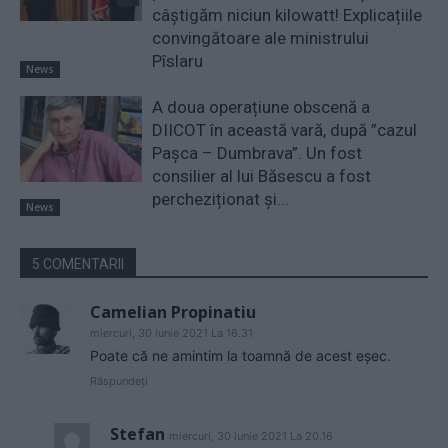
câștigăm niciun kilowatt! Explicațiile
convingătoare ale ministrului
Pîslaru
News
A doua operațiune obscenă a
DIICOT în această vară, după ”cazul
Pașca – Dumbrava”. Un fost
consilier al lui Băsescu a fost
percheziționat și...
News
5 COMENTARII
Camelian Propinatiu
miercuri, 30 iunie 2021 La 16.31
Poate că ne amintim la toamnă de acest eşec.
Răspundeți
Stefan
miercuri, 30 iunie 2021 La 20.16