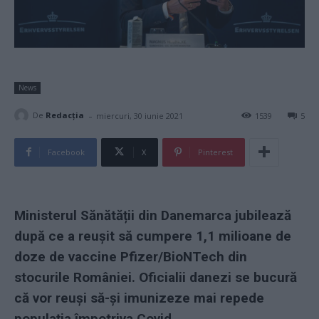
News
-
De
Redacţia
miercuri, 30 iunie 2021
1539
5
Facebook
X
Pinterest
Ministerul Sănătății din Danemarca jubilează
după ce a reușit să cumpere 1,1 milioane de
doze de vaccine Pfizer/BioNTech din
stocurile României. Oficialii danezi se bucură
că vor reuși să-și imunizeze mai repede
populația împotriva Covid.