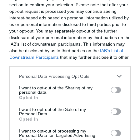
section to confirm your selection. Please note that after your
opt-out request is processed you may continue seeing
interest-based ads based on personal information utilized by
TAGS
Danemarca
Pfizer
românia
vacciin anti-Covid
us or personal information disclosed to third parties prior to
your opt-out. You may separately opt-out of the further
disclosure of your personal information by third parties on the
IAB’s list of downstream participants. This information may
also be disclosed by us to third parties on the
IAB’s List of
Downstream Participants
that may further disclose it to other
third parties.
Personal Data Processing Opt Outs
Articolul precedent
Articolul următor
I want to opt-out of the Sharing of my
Patru companii municipale
Șoșoacă, prin ieșirile ei
personal data.
înființate de Firea au fost
grotești, schimbă
Opted In
desființate. Salarii medii:
Regulamentul Parlamentului!
9.000 – 13.000 de lei pe lună
Orban: „Acest personaj
I want to opt-out of the Sale of my
Personal Data.
sinistru nu înțelege unde se
Opted In
află”
I want to opt-out of processing my
Personal Data for Targeted Advertising.