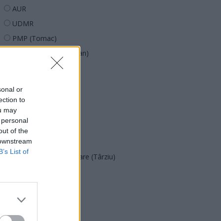
AUR
UDMR
PMP (Tomac)
Forța Dreptei (L. Orban)
PNȚMM
REPER
sonal or
SENS
ection to
ou may
SOS (Șoșoacă)
 personal
POT (Gavrilă)
out of the
 downstream
PACE (Peia)
B’s List of
Acțiunea Conservatoare (Târziu)
PDF (Lazarus)
PUSL (D. Voiculescu)
PNȚCD (Pavelescu)
PNCR (Terheș)