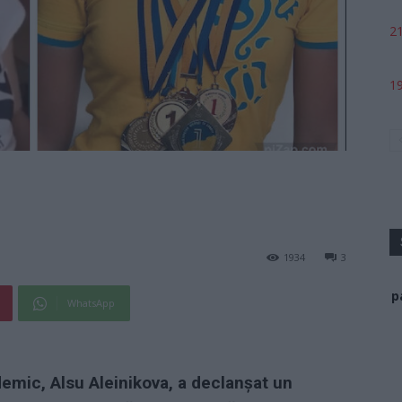
21
19
1934
3
p
WhatsApp
emic, Alsu Aleinikova, a declanșat un