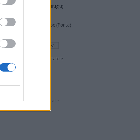
Partidul Patrioților (Surugiu)
FAR (Coarnă)
România pe Primul Loc (Ponta)
Altul
Arată rezultatele
Arhiva sondajelor
- Advertisment -