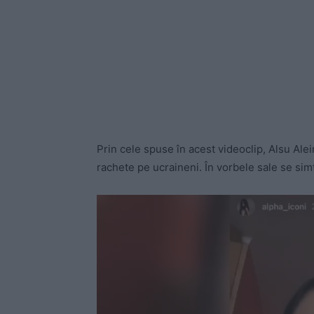
Prin cele spuse în acest videoclip, Alsu Ale
rachete pe ucraineni. În vorbele sale se simt
P
l
a
y
e
r
v