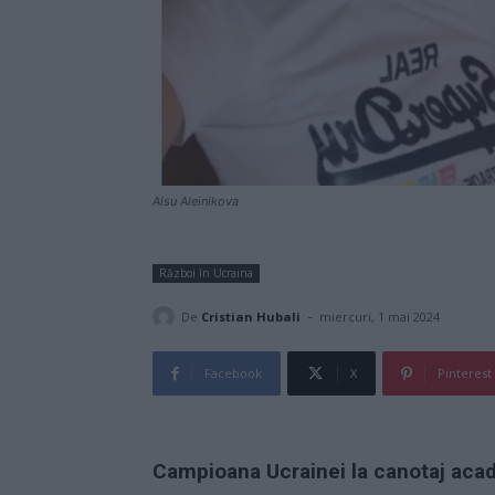
Alsu Aleinikova
Război în Ucraina
-
De
Cristian Hubali
miercuri, 1 mai 2024
Facebook
X
Pinterest
Campioana Ucrainei la canotaj acad