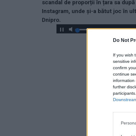
scandal de proporții în țara sa după
Instagram, unde și-a bătut joc în ul
Dnipro.
Do Not Pr
If you wish 
sensitive in
confirm you
continue se
information 
further disc
participants
Downstream 
Persona