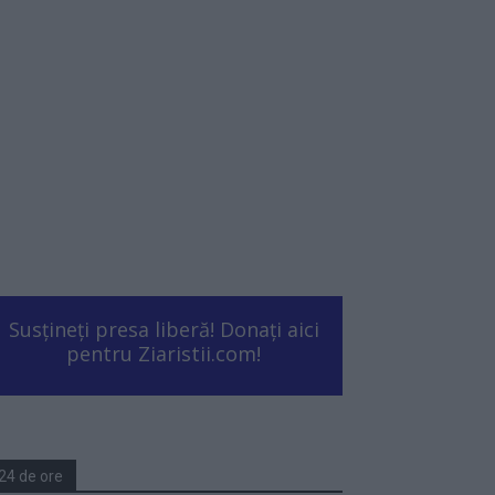
Susțineți presa liberă! Donați aici
pentru Ziaristii.com!
24 de ore