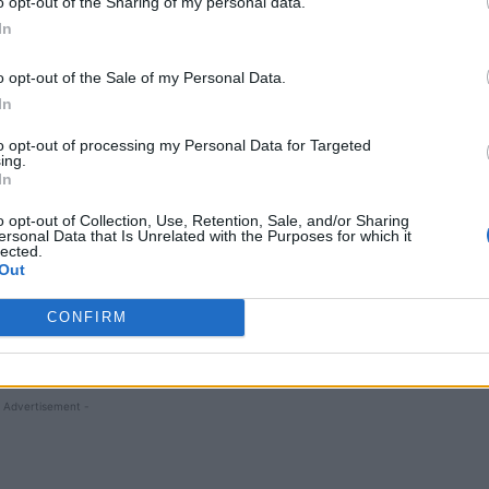
o opt-out of the Sharing of my personal data.
In
cie incredibilă și de totală lipsă de empatie, sportiva
videoclip absolut deplasat, în care s-a lăudat că va
o opt-out of the Sale of my Personal Data.
cocos într-un mediul relaxant.
In
to opt-out of processing my Personal Data for Targeted
atrioții ei din Dnipro își vor petrece viața într-un
ing.
In
și-și vor „suge laba”. Într-un târziu, nemernica și-a
 cele scrise.
o opt-out of Collection, Use, Retention, Sale, and/or Sharing
ersonal Data that Is Unrelated with the Purposes for which it
lected.
va este și model, dar și membră a echipei naționale de
Out
nei Mifahutdinova
– vicecampioană olimpică la
CONFIRM
tat în cadrul partidului lui Volodimir Zelenski,
 Advertisement -