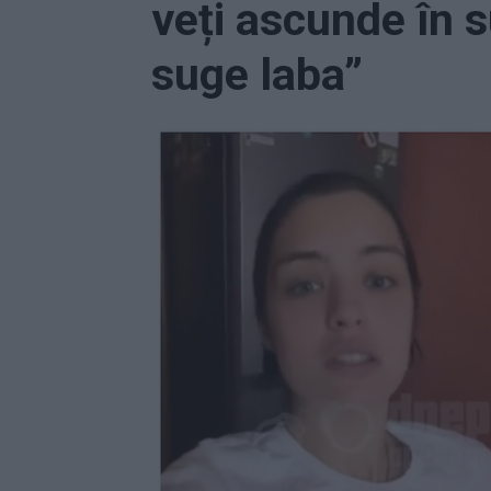
veți ascunde în s
suge laba”