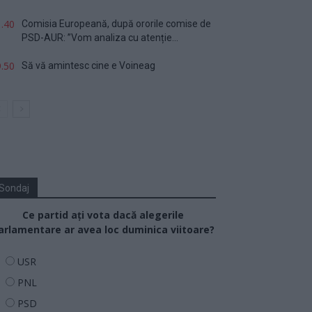
.40
Comisia Europeană, după ororile comise de
PSD-AUR: ”Vom analiza cu atenție...
.50
Să vă amintesc cine e Voineag
Sondaj
Ce partid ați vota dacă alegerile
arlamentare ar avea loc duminica viitoare?
USR
PNL
PSD