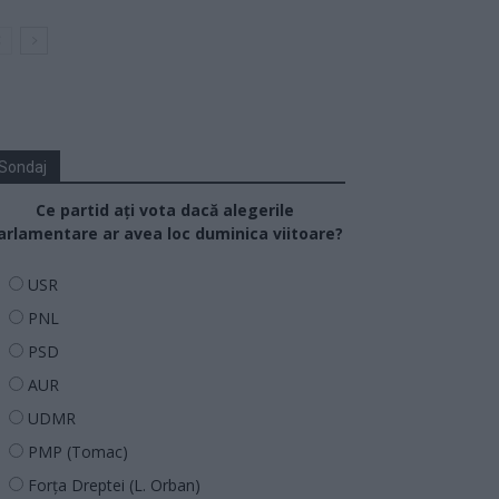
Sondaj
Ce partid ați vota dacă alegerile
arlamentare ar avea loc duminica viitoare?
USR
PNL
PSD
AUR
UDMR
PMP (Tomac)
Forța Dreptei (L. Orban)