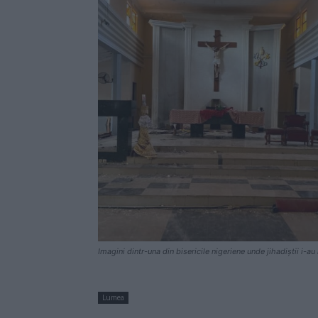
Imagini dintr-una din bisericile nigeriene unde jihadiștii i-a
Lumea