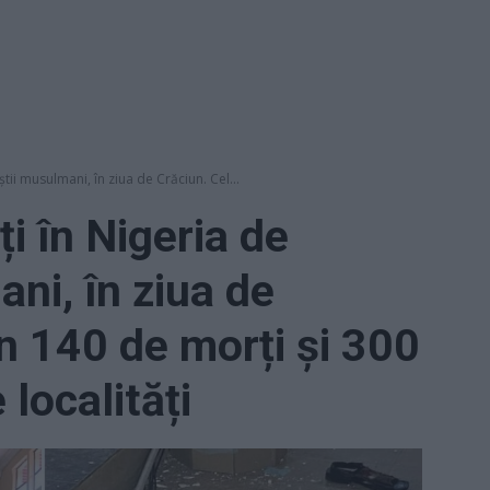
știi musulmani, în ziua de Crăciun. Cel...
i în Nigeria de
ani, în ziua de
in 140 de morți și 300
 localități