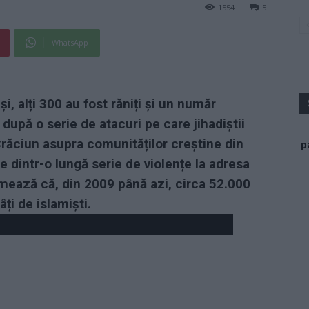
1554
5
WhatsApp
i, alți 300 au fost răniți și un număr
după o serie de atacuri pe care jihadiștii
răciun asupra comunităților creștine din
p
e dintr-o lungă serie de violențe la adresa
timează că, din 2009 până azi, circa 52.000
ți de islamiști.