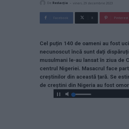
-
De
Redacţia
vineri, 29 decembrie 2023
Facebook
X
Pinterest
Cel puțin 140 de oameni au fost uciș
necunoscut încă sunt dați dispăruți 
musulmani le-au lansat în ziua de C
centrul Nigeriei. Masacrul face part
creștinilor din această țară. Se es
de creștini din Nigeria au fost omorâ