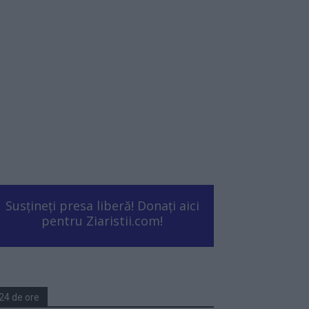
Susțineți presa liberă! Donați aici
pentru Ziaristii.com!
24 de ore