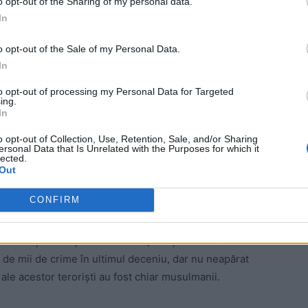
o opt-out of the Sharing of my personal data.
In
o opt-out of the Sale of my Personal Data.
In
to opt-out of processing my Personal Data for Targeted
ul anului 2023, în Nigeria au fost asasinați peste 1.000
ing.
In
nat“, după cum spun anchetatorii, 20 de biserici au fost
o opt-out of Collection, Use, Retention, Sale, and/or Sharing
ersonal Data that Is Unrelated with the Purposes for which it
lected.
lentă în nord, în timp ce creștinii sunt concentrați în
Out
e ca număr. Ultimul recensământ, făcut în 2012, releva
CONFIRM
% musulmani.
terifianții teroriști Boko Haram, dar și numeroase alte
 de mii de crime în ultimul deceniu, dar nu neapărat
 ale acestor teroriști au fost chiar musulmanii.