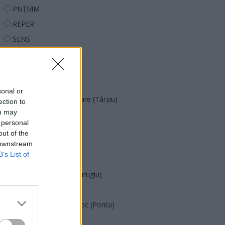
PNȚMM
REPER
SENS
SOS (Șoșoacă)
POT (Gavrilă)
PACE (Peia)
sonal or
Acțiunea Conservatoare (Târziu)
ection to
ou may
PDF (Lazarus)
 personal
PUSL (D. Voiculescu)
out of the
 downstream
PNȚCD (Pavelescu)
B’s List of
PNCR (Terheș)
Partidul Patrioților (Surugiu)
FAR (Coarnă)
România pe Primul Loc (Ponta)
Altul