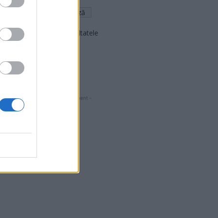
Arată rezultatele
Arhiva sondajelor
- Advertisment -