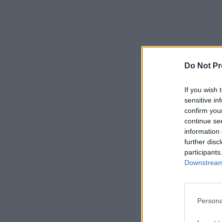
Do Not Pr
If you wish 
sensitive in
confirm you
continue se
information 
further disc
participants
Downstream 
Persona