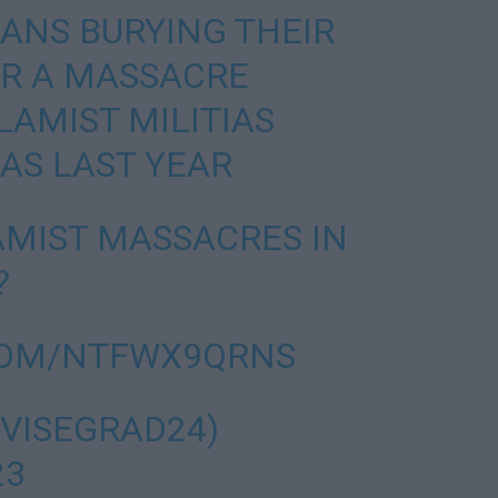
IANS BURYING THEIR
ER A MASSACRE
LAMIST MILITIAS
AS LAST YEAR
AMIST MASSACRES IN
?
COM/NTFWX9QRNS
@VISEGRAD24)
23