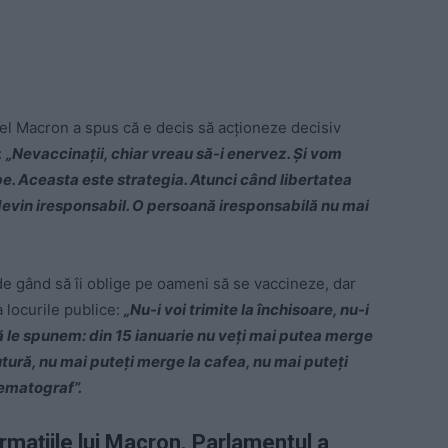
el Macron a spus că e decis să acționeze decisiv
:
„Nevaccinații, chiar vreau să-i enervez. Și vom
. Aceasta este strategia. Atunci când libertatea
evin iresponsabil. O persoană iresponsabilă nu mai
de gând să îi oblige pe oameni să se vaccineze, dar
a locurile publice:
„Nu-i voi trimite la închisoare, nu-i
să le spunem: din 15 ianuarie nu veți mai putea merge
ăutură, nu mai puteți merge la cafea, nu mai puteți
nematograf”.
firmațiile lui Macron. Parlamentul a