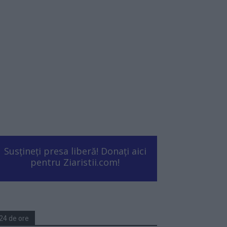
Susțineți presa liberă! Donați aici
pentru Ziaristii.com!
24 de ore