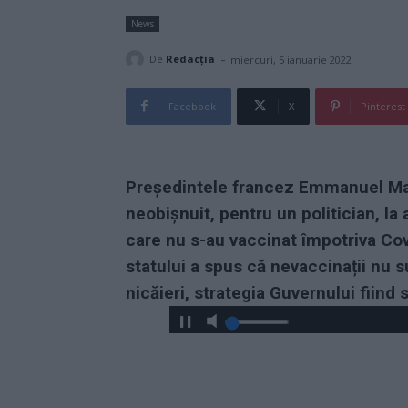
News
-
De
Redacţia
miercuri, 5 ianuarie 2022
Facebook
X
Pinterest
Președintele francez Emmanuel Mac
neobișnuit, pentru un politician, la
care nu s-au vaccinat împotriva Co
statului a spus că nevaccinații nu s
nicăieri, strategia Guvernului fiind