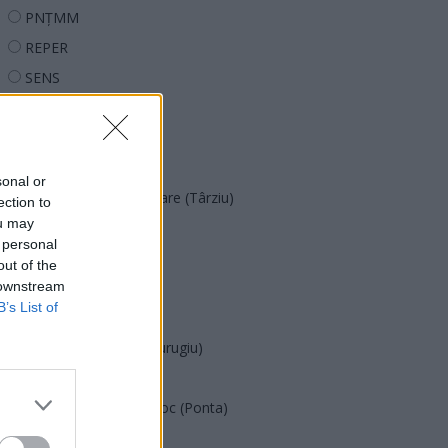
PNȚMM
REPER
SENS
SOS (Șoșoacă)
POT (Gavrilă)
PACE (Peia)
sonal or
Acțiunea Conservatoare (Târziu)
ection to
ou may
PDF (Lazarus)
 personal
PUSL (D. Voiculescu)
out of the
 downstream
PNȚCD (Pavelescu)
B’s List of
PNCR (Terheș)
Partidul Patrioților (Surugiu)
FAR (Coarnă)
România pe Primul Loc (Ponta)
Altul