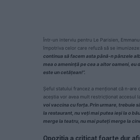
Într-un interviu pentru Le Parisien, Emmanu
împotriva celor care refuză să se imunizeze
continua să facem asta până-n pânzele albe
mea o amenință pe cea a altor oameni, eu d
este un cetățean!”.
Șeful statului francez a menționat că n-are 
aceștia vor avea mult restricționat accesul l
voi vaccina cu forța. Prin urmare, trebuie 
la restaurant, nu veți mai putea ieși la o b
merge la teatru, nu mai puteți merge la ci
Opoziția a criticat foarte dur a