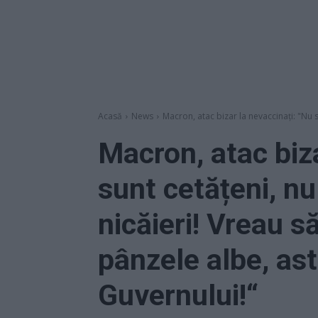
Acasă
News
Macron, atac bizar la nevaccinați: "Nu 
Macron, atac biza
sunt cetățeni, n
nicăieri! Vreau s
pânzele albe, ast
Guvernului!“