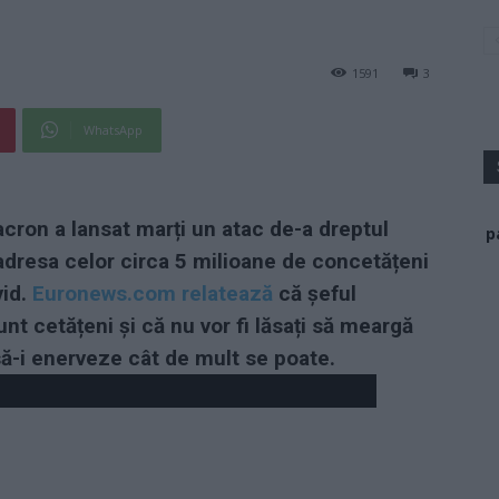
1591
3
WhatsApp
ron a lansat marți un atac de-a dreptul
p
 adresa celor circa 5 milioane de concetățeni
vid.
Euronews.com relatează
că șeful
unt cetățeni și că nu vor fi lăsați să meargă
 să-i enerveze cât de mult se poate.