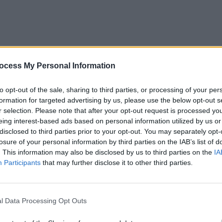
ocess My Personal Information
to opt-out of the sale, sharing to third parties, or processing of your per
formation for targeted advertising by us, please use the below opt-out s
r selection. Please note that after your opt-out request is processed y
eing interest-based ads based on personal information utilized by us or
disclosed to third parties prior to your opt-out. You may separately opt-
losure of your personal information by third parties on the IAB’s list of
prin prisma cifrelor din valul 5. Franța se confruntă cu
. This information may also be disclosed by us to third parties on the
IA
uri de după izbucnirea pandemiei, consecință a
Participants
that may further disclose it to other third parties.
mult mai contagioasă decât cele de până acum.
Marți au
menționat că în Franța oamenii sunt testați masiv și „pe
imunizați
cu schema completă a făcut ca numărul de
l Data Processing Opt Outs
anterioare – marți au fost 351 de morți.