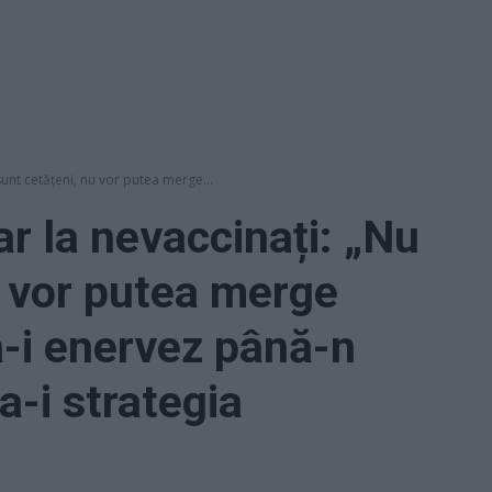
sunt cetățeni, nu vor putea merge...
r la nevaccinați: „Nu
u vor putea merge
ă-i enervez până-n
a-i strategia