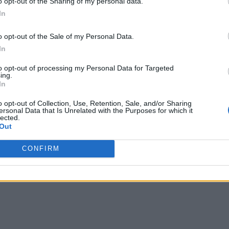
o opt-out of the Sharing of my personal data.
i declarate oficial, a avut în aceeași zi 834 de
In
 dintre locuitori sunt imunizați.
o opt-out of the Sale of my Personal Data.
In
amenință pe cea a altor oameni, eu
 iresponsabilă nu mai este un
to opt-out of processing my Personal Data for Targeted
ing.
In
o opt-out of Collection, Use, Retention, Sale, and/or Sharing
clarații foarte ofensive când până la alegerile
ersonal Data that Is Unrelated with the Purposes for which it
lected.
oilea mandat – mai sunt doar 3 luni.
Out
 Advertisement -
CONFIRM