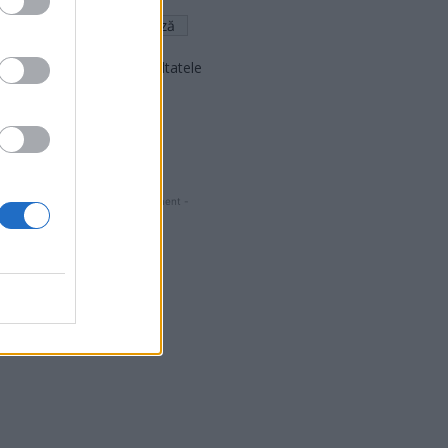
Arată rezultatele
Arhiva sondajelor
- Advertisment -