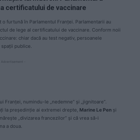
a certificatului de vaccinare
it o furtună în Parlamentul Franței. Parlamentarii au
ctul de lege al certificatului de vaccinare. Conform noii
vaccinare: chiar dacă au test negativ, persoanele
spații publice.
 Advertisement -
elui Franței, numindu-le „nedemne” și „jignitoare”.
ți la președinție ai extremei drepte,
Marine Le Pen
și
rește „divizarea francezilor” și că vrea să-i
na a doua.