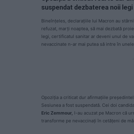
suspendat dezbaterea noii legi 
Bineînțeles, declarațiile lui Macron au stârn
refuzat, marți noaptea, să mai dezbată proie
legi, certificatul sanitar ar deveni unul de 
nevaccinate n-ar mai putea să intre în unele 
-
Opoziția a criticat dur afirmațiile președint
Sesiunea a fost suspendată. Cei doi candida
Eric Zemmour,
l-au acuzat pe Macron că urmă
transforme pe nevaccinați în cetățeni de mâ