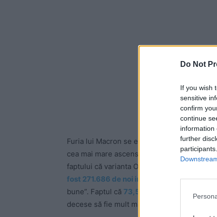
Do Not Pr
If you wish 
sensitive in
confirm you
continue se
information 
further disc
Furia lui Macron se explică, în bună măsură, 
participants
cea mai mare ascensiune a numărului de caz
Downstream 
faptului că varianta Omicron a Covid e cu 
fost 271.686 de noi infectări
– trebuie însă 
bune”. Faptul că
73,5% dintre oameni sunt 
Persona
decese să fie mult mai mic decât în valurile 