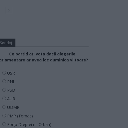
Sondaj
Ce partid ați vota dacă alegerile
arlamentare ar avea loc duminica viitoare?
USR
PNL
PSD
AUR
UDMR
PMP (Tomac)
Forța Dreptei (L. Orban)