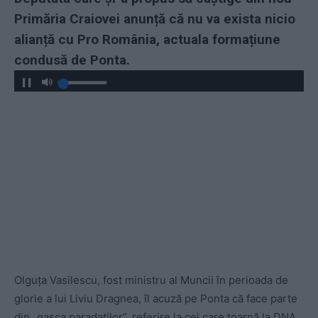
Primăria Craiovei anunță că nu va exista nicio
alianță cu Pro România, actuala formațiune
condusă de Ponta.
Olguța Vasilescu, fost ministru al Muncii în perioada de
glorie a lui Liviu Dragnea, îl acuză pe Ponta că face parte
din „gașca paradatilor”, referire la cei care toarnă la DNA,