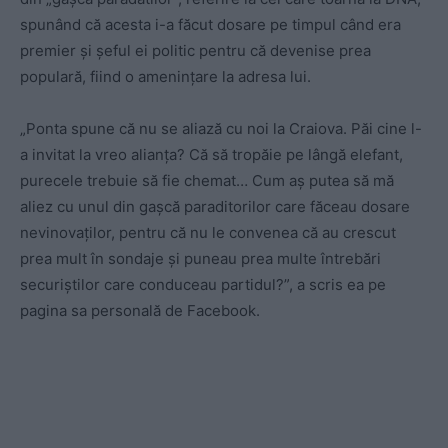
spunând că acesta i-a făcut dosare pe timpul când era
premier și șeful ei politic pentru că devenise prea
populară, fiind o amenințare la adresa lui.
„Ponta spune că nu se aliază cu noi la Craiova. Păi cine l-
a invitat la vreo alianța? Că să tropăie pe lângă elefant,
purecele trebuie să fie chemat… Cum aș putea să mă
aliez cu unul din gașcă paraditorilor care făceau dosare
nevinovaților, pentru că nu le convenea că au crescut
prea mult în sondaje și puneau prea multe întrebări
securiștilor care conduceau partidul?”, a scris ea pe
pagina sa personală de Facebook.