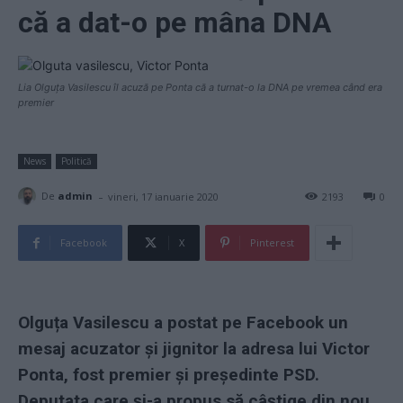
că a dat-o pe mâna DNA
Lia Olguța Vasilescu îl acuză pe Ponta că a turnat-o la DNA pe vremea când era
premier
News
Politică
-
De
admin
vineri, 17 ianuarie 2020
2193
0
Facebook
X
Pinterest
Olguța Vasilescu a postat pe Facebook un
mesaj acuzator și jignitor la adresa lui Victor
Ponta, fost premier și președinte PSD.
Deputata care și-a propus să câștige din nou