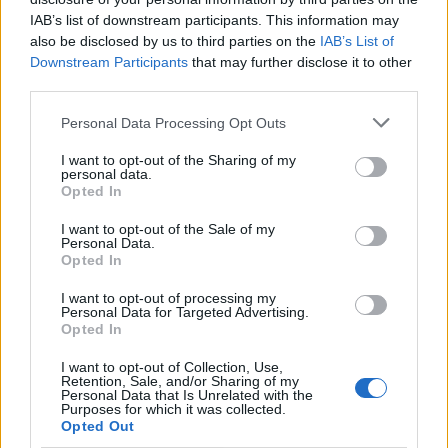
IAB’s list of downstream participants. This information may
also be disclosed by us to third parties on the
IAB’s List of
Downstream Participants
that may further disclose it to other
third parties.
RELATED ARTICLES
Personal Data Processing Opt Outs
Sabotaj grav al PNRR, de către
I want to opt-out of the Sharing of my
tabăra anti-europeană PSD-AUR:
personal data.
pierdem 5 miliarde de euro și nu
Opted In
câștigăm niciun kilowatt! Explicațiile
I want to opt-out of the Sale of my
convingătoare ale ministrului
Personal Data.
Pîslaru
Opted In
Main
I want to opt-out of processing my
A doua operațiune obscenă a
Personal Data for Targeted Advertising.
DIICOT în această vară, după ”cazul
Opted In
Pașca – Dumbrava”. Un fost
I want to opt-out of Collection, Use,
consilier al lui Băsescu a fost
Retention, Sale, and/or Sharing of my
percheziționat și...
Personal Data that Is Unrelated with the
News
Purposes for which it was collected.
Opted Out
PSD a avut Ministerul Muncii în 93%