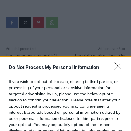
Articolul precedent
Articolul următor
Două gunoaie: primarul PNL
Răsplata pentru slujirea lui
care făcea sex cu minore de
Dragnea. Viorica Dăncilă a
Do Not Process My Personal Information
la proxeneți și fruntașa USR
rămas șomeră și cu ștampila
dedulcită la șpăgi „pe model
de „proastă”
PSD-ist”
If you wish to opt-out of the sale, sharing to third parties, or
processing of your personal or sensitive information for
targeted advertising by us, please use the below opt-out
section to confirm your selection. Please note that after your
opt-out request is processed you may continue seeing
admin
interest-based ads based on personal information utilized by
us or personal information disclosed to third parties prior to
your opt-out. You may separately opt-out of the further
disclosure of your personal information by third parties on the