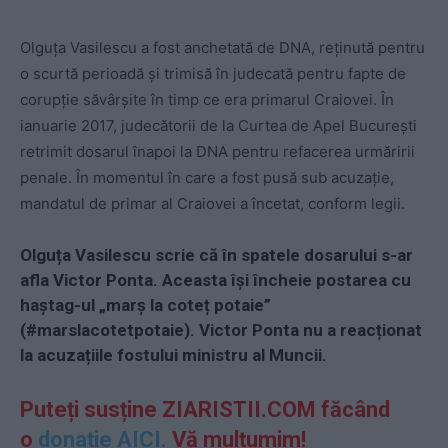
Olguța Vasilescu a fost anchetată de DNA, reținută pentru
o scurtă perioadă și trimisă în judecată pentru fapte de
corupție săvârșite în timp ce era primarul Craiovei. În
ianuarie 2017, judecătorii de la Curtea de Apel București
retrimit dosarul înapoi la DNA pentru refacerea urmăririi
penale. În momentul în care a fost pusă sub acuzație,
mandatul de primar al Craiovei a încetat, conform legii.
Olguța Vasilescu scrie că în spatele dosarului s-ar
afla Victor Ponta. Aceasta își încheie postarea cu
haștag-ul „marș la coteț potaie”
(#marslacotetpotaie). Victor Ponta nu a reacționat
la acuzațiile fostului ministru al Muncii.
Puteți susține ZIARISTII.COM făcând
o
donație AICI.
Vă mulțumim!