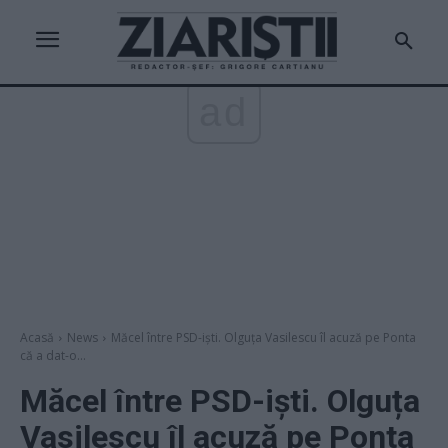
ad
Acasă
News
Măcel între PSD-iști. Olguța Vasilescu îl acuză pe Ponta
că a dat-o...
Măcel între PSD-iști. Olguța
Vasilescu îl acuză pe Ponta