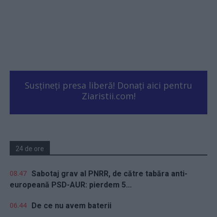
Susțineți presa liberă! Donați aici pentru
Ziaristii.com!
24 de ore
08.47
Sabotaj grav al PNRR, de către tabăra anti-
europeană PSD-AUR: pierdem 5...
06.44
De ce nu avem baterii