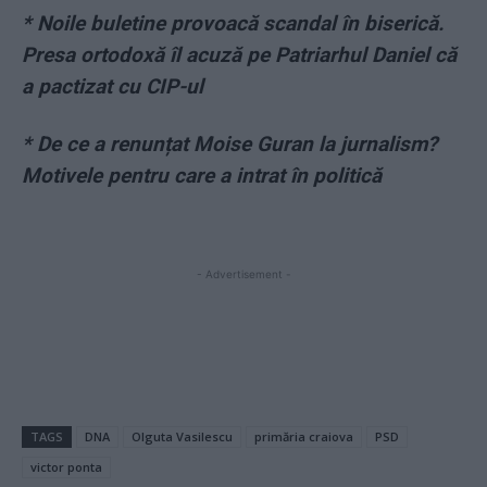
* Noile buletine provoacă scandal în biserică.
Presa ortodoxă îl acuză pe Patriarhul Daniel că
a pactizat cu CIP-ul
* De ce a renunțat Moise Guran la jurnalism?
Motivele pentru care a intrat în politică
- Advertisement -
TAGS
DNA
Olguta Vasilescu
primăria craiova
PSD
victor ponta