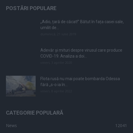
POSTĂRI POPULARE
„Adio, țară de căcat!” Bătut în fața casei sale,
umilit de...
duminică, 21 iulie 2019
Adevăr și mituri despre virusul care produce
COVID-19. Analiza a doi...
vineri, 3 aprilie 2020
Flota rusă nu mai poate bombarda Odessa
fără „s-o ia în...
vineri, 8 aprilie 2022
CATEGORIE POPULARĂ
News
12041