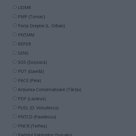
UDMR
PMP (Tomac)
Forța Dreptei (L. Orban)
PNȚMM
REPER
SENS
SOS (Șoșoacă)
POT (Gavrilă)
PACE (Peia)
Acțiunea Conservatoare (Târziu)
PDF (Lazarus)
PUSL (D. Voiculescu)
PNȚCD (Pavelescu)
PNCR (Terheș)
Partidul Patrioților (Surugiu)