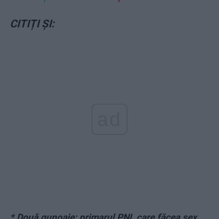
CITIȚI ȘI:
ad
* Două gunoaie: primarul PNL care făcea sex