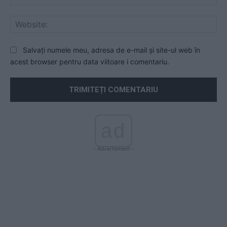
Web
Salvați numele meu, adresa de e-mail și site-ul web în
acest browser pentru data viitoare i comentariu.
ad
- Advertisment -