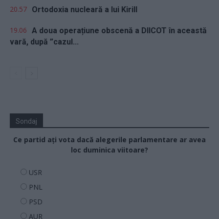
20.57
Ortodoxia nucleară a lui Kirill
19.06
A doua operațiune obscenă a DIICOT în această
vară, după ”cazul...
Sondaj
Ce partid ați vota dacă alegerile parlamentare ar avea
loc duminica viitoare?
USR
PNL
PSD
AUR