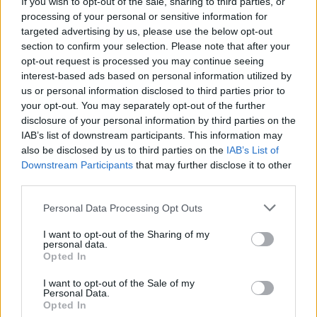
Trebuie să returneze 15 milioane de euro,
If you wish to opt-out of the sale, sharing to third parties, or
processing of your personal or sensitive information for
„rodul” luării de mită și al abuzului în serviciu
targeted advertising by us, please use the below opt-out
section to confirm your selection. Please note that after your
*
Țeapă colosală luată de Olăroiu în China
opt-out request is processed you may continue seeing
interest-based ads based on personal information utilized by
comunistă! „Am trăit o mare minciună”. I-au
us or personal information disclosed to third parties prior to
furat 10 milioane de dolari, deși i-a făcut
your opt-out. You may separately opt-out of the further
campioni
disclosure of your personal information by third parties on the
IAB’s list of downstream participants. This information may
- Advertisement -
also be disclosed by us to third parties on the
IAB’s List of
Downstream Participants
that may further disclose it to other
third parties.
Personal Data Processing Opt Outs
I want to opt-out of the Sharing of my
personal data.
TAGS
consul Bonn
Dimitrescu
Liviu Dragnea
meleșcanu
Opted In
I want to opt-out of the Sale of my
Personal Data.
Opted In