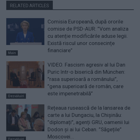
RELATED ARTICLES
Comisia Europeană, după ororile
comise de PSD-AUR: ”Vom analiza
cu atenție modificările aduse legii.
Există riscul unor consecințe
financiare”
Main
VIDEO. Fascism agresiv al lui Dan
Puric într-o biserică din München:
”rasa superioară a românului”,
”gena superioară de român, care
este impenetrabilă”
Dezvăluiri
Rețeaua rusească de la lansarea de
carte a lui Dungaciu, la Chișinău:
”diplomați”, agenți GRU, oamenii lui
Dodon și ai lui Ceban. ”Săgețile”
Moscovei...
Dezvăluiri