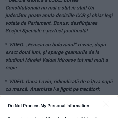
*
Decizie istorică a CJUE: Curtea
Constituțională nu mai e stat în stat! Un
judecător poate anula deciziile CCR și chiar legi
votate de Parlament. Bonus: desființarea
Secției Speciale e perfect justificată!
*
VIDEO. „Femeia cu bolovanul” revine, după
exact două luni, și sparge geamurile de la
studioul Mirelei Vaida! Miroase tot mai mult a
regie
*
VIDEO. Oana Lovin, ridiculizată de câțiva copii
cu mască. Anarhista i-a jignit pe trecători:
„Cretinule! Papagalule! Oaie bleagă!”
Do Not Process My Personal Information
*
Vanghelie, 11 ani și 8 luni de închisoare!