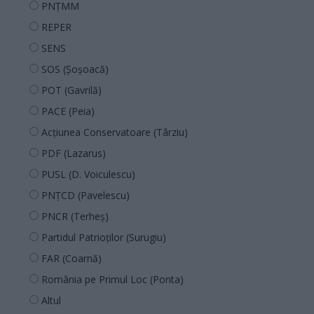
PNȚMM
REPER
SENS
SOS (Șoșoacă)
POT (Gavrilă)
PACE (Peia)
Acțiunea Conservatoare (Târziu)
PDF (Lazarus)
PUSL (D. Voiculescu)
PNȚCD (Pavelescu)
PNCR (Terheș)
Partidul Patrioților (Surugiu)
FAR (Coarnă)
România pe Primul Loc (Ponta)
Altul