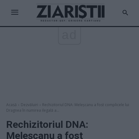
ad
Acasă
Dezvăluiri
Rechizitoriul DNA: Meleșcanu a fost complicele lui
Dragnea în numirea ilegală a...
Rechizitoriul DNA:
Meleșcanu a fost