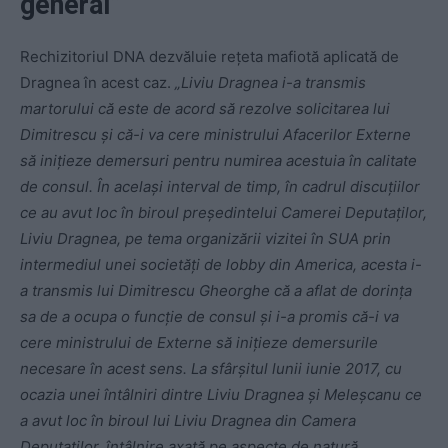
general”
Rechizitoriul DNA dezvăluie rețeta mafiotă aplicată de
Dragnea în acest caz.
„Liviu Dragnea i-a transmis
martorului că este de acord să rezolve solicitarea lui
Dimitrescu și că-i va cere ministrului Afacerilor Externe
să inițieze demersuri pentru numirea acestuia în calitate
de consul. În același interval de timp, în cadrul discuțiilor
ce au avut loc în biroul președintelui Camerei Deputaților,
Liviu Dragnea, pe tema organizării vizitei în SUA prin
intermediul unei societăți de lobby din America, acesta i-
a transmis lui Dimitrescu Gheorghe că a aflat de dorința
sa de a ocupa o funcție de consul și i-a promis că-i va
cere ministrului de Externe să inițieze demersurile
necesare în acest sens. La sfârșitul lunii iunie 2017, cu
ocazia unei întâlniri dintre Liviu Dragnea și Meleșcanu ce
a avut loc în biroul lui Liviu Dragnea din Camera
Deputaților, întâlnire axată pe aspecte de natură