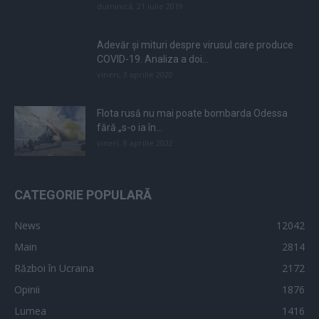
duminică, 21 iulie 2019
Adevăr și mituri despre virusul care produce
COVID-19. Analiza a doi...
vineri, 3 aprilie 2020
Flota rusă nu mai poate bombarda Odessa
fără „s-o ia în...
vineri, 8 aprilie 2022
CATEGORIE POPULARĂ
News
12042
Main
2814
Război în Ucraina
2172
Opinii
1876
Lumea
1416