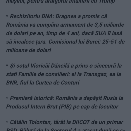
mașinii, pentru aranjorul întâlnirii cu Trump
*
Rechizitoriu DNA: Dragnea a promis că
România va cumpăra armament de 3,5 miliarde
de dolari pe an, timp de 4 ani, dacă SUA îl lasă
să încalece țara. Comisionul lui Burci: 25-51 de
milioane de dolari
*
Și soțul Vioricăi Dăncilă a prins o sinecură la
stat! Familie de consilieri: el la Transgaz, ea la
BNR, fiul la Curtea de Conturi
*
Premieră istorică: România a depășit Rusia la
Produsul Intern Brut (PIB) pe cap de locuitor
*
Cătălin Tolontan, târât la DIICOT de un primar
PSD. Băluță de la Sectorul 4 a atacat după ce s-