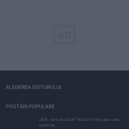
ad
ALEGEREA EDITORULUI
POSTĂRI POPULARE
„Adio, țară de căcat!” Bătut în fața casei sale,
umilit de...