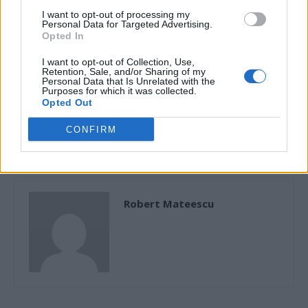
I want to opt-out of processing my
Personal Data for Targeted Advertising.
Opted In
I want to opt-out of Collection, Use,
Articolul precedent
Articolul următor
Retention, Sale, and/or Sharing of my
Personal Data that Is Unrelated with the
Tehnici mafiote: Dragnea a
Stadiul contractelor de lucrări
Purposes for which it was collected.
lăsat un plic cu 40.000 de
cofinanțate de Uniunea
Opted Out
euro pe bancheta din spate a
Europeană prin POIM,
mașinii, pentru aranjorul
derulate de RAJA S.A. în
CONFIRM
întâlnirii cu Trump
județul Constanța
Robert Mateescu