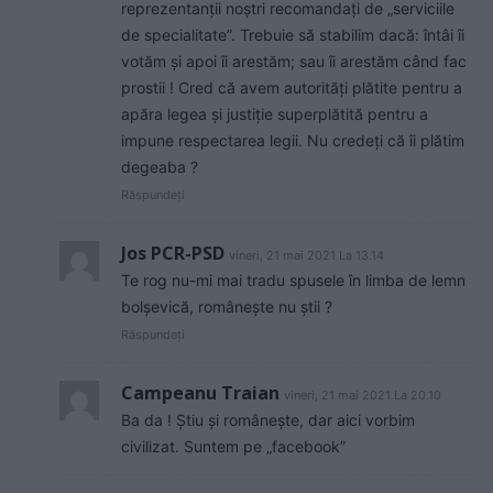
reprezentanții noștri recomandați de „serviciile
de specialitate”. Trebuie să stabilim dacă: întâi îi
votăm și apoi îi arestăm; sau îi arestăm când fac
prostii ! Cred că avem autorități plătite pentru a
apăra legea și justiție superplătită pentru a
impune respectarea legii. Nu credeți că îi plătim
degeaba ?
Răspundeți
Jos PCR-PSD
vineri, 21 mai 2021 La 13.14
Te rog nu-mi mai tradu spusele în limba de lemn
bolșevică, românește nu știi ?
Răspundeți
Campeanu Traian
vineri, 21 mai 2021 La 20.10
Ba da ! Știu și românește, dar aici vorbim
civilizat. Suntem pe „facebook”