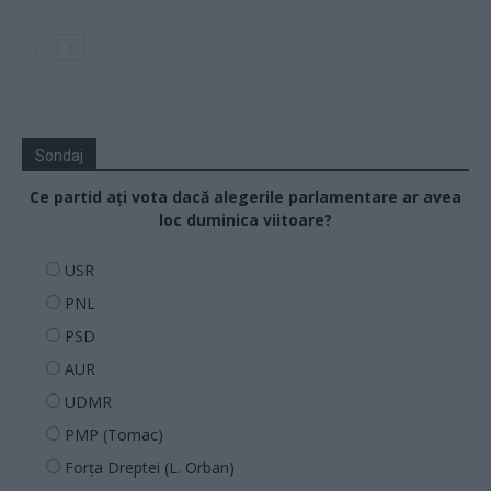
Sondaj
Ce partid ați vota dacă alegerile parlamentare ar avea
loc duminica viitoare?
USR
PNL
PSD
AUR
UDMR
PMP (Tomac)
Forța Dreptei (L. Orban)