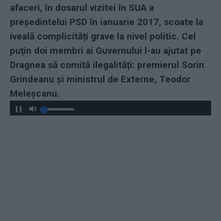
afaceri, în dosarul vizitei în SUA a
președintelui PSD în ianuarie 2017, scoate la
iveală complicități grave la nivel politic. Cel
puțin doi membri ai Guvernului l-au ajutat pe
Dragnea să comită ilegalități: premierul Sorin
Grindeanu și ministrul de Externe, Teodor
Meleșcanu.