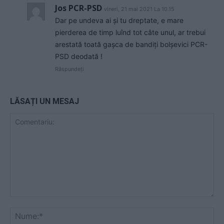
Jos PCR-PSD
vineri, 21 mai 2021 La 10.15
Dar pe undeva ai și tu dreptate, e mare
pierderea de timp luînd tot câte unul, ar trebui
arestată toată gașca de bandiți bolșevici PCR-
PSD deodată !
Răspundeți
LĂSAȚI UN MESAJ
Comentariu:
Nu