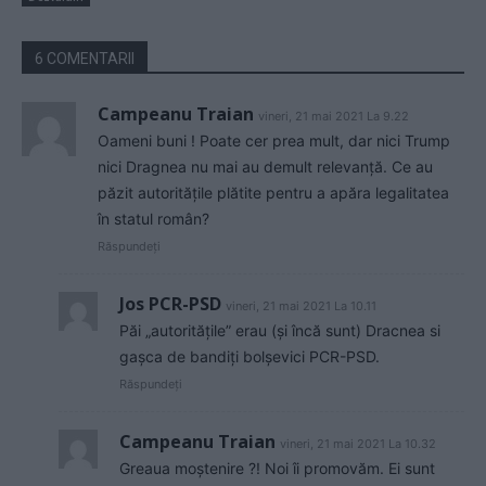
6 COMENTARII
Campeanu Traian
vineri, 21 mai 2021 La 9.22
Oameni buni ! Poate cer prea mult, dar nici Trump
nici Dragnea nu mai au demult relevanță. Ce au
păzit autoritățile plătite pentru a apăra legalitatea
în statul român?
Răspundeți
Jos PCR-PSD
vineri, 21 mai 2021 La 10.11
Păi „autoritățile” erau (și încă sunt) Dracnea si
gașca de bandiți bolșevici PCR-PSD.
Răspundeți
Campeanu Traian
vineri, 21 mai 2021 La 10.32
Greaua moștenire ?! Noi îi promovăm. Ei sunt