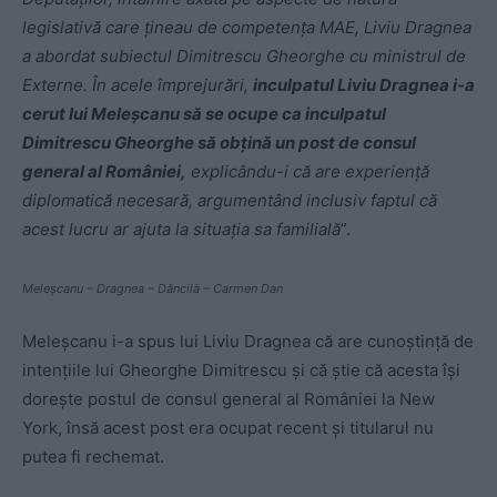
legislativă care țineau de competența MAE, Liviu Dragnea
a abordat subiectul Dimitrescu Gheorghe cu ministrul de
Externe. În acele împrejurări,
inculpatul Liviu Dragnea i-a
cerut lui Meleșcanu să se ocupe ca inculpatul
Dimitrescu Gheorghe să obțină un post de consul
general al României,
explicându-i că are experiență
diplomatică necesară, argumentând inclusiv faptul că
acest lucru ar ajuta la situația sa familială
”.
Meleșcanu – Dragnea – Dăncilă – Carmen Dan
Meleșcanu i-a spus lui Liviu Dragnea că are cunoștință de
intențiile lui Gheorghe Dimitrescu și că știe că acesta își
dorește postul de consul general al României la New
York, însă acest post era ocupat recent și titularul nu
putea fi rechemat.