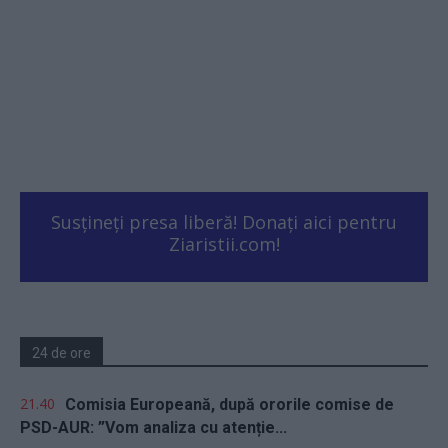
Susțineți presa liberă! Donați aici pentru
Ziaristii.com!
24 de ore
21.40
Comisia Europeană, după ororile comise de
PSD-AUR: ”Vom analiza cu atenție...