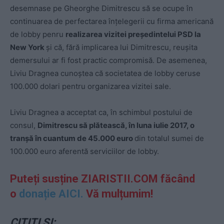
desemnase pe Gheorghe Dimitrescu să se ocupe în
continuarea de perfectarea înțelegerii cu firma americană
de lobby penru
realizarea vizitei președintelui PSD la
New York
și că, fără implicarea lui Dimitrescu, reușita
demersului ar fi fost practic compromisă. De asemenea,
Liviu Dragnea cunoștea că societatea de lobby ceruse
100.000 dolari pentru organizarea vizitei sale.
Liviu Dragnea a acceptat ca, în schimbul postului de
consul,
Dimitrescu să plătească, în luna iulie 2017, o
tranșă în cuantum de 45.000 euro
din totalul sumei de
100.000 euro aferentă serviciilor de lobby.
Puteți susține ZIARISTII.COM făcând
o
donație AICI.
Vă mulțumim!
CITIȚI ȘI: