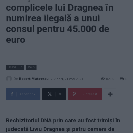
complicele lui Dragnea în
numirea ilegală a unui
consul pentru 45.000 de
euro
Dezvăluiri
Main
-
De
Robert Mateescu
vineri, 21 mai 2021
8206
6
Facebook
X
Pinterest
Rechizitoriul DNA prin care au fost trimiși în
judecată Liviu Dragnea și patru oameni de