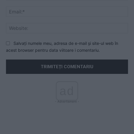
Ema
Web
Salvați numele meu, adresa de e-mail și site-ul web în
acest browser pentru data viitoare i comentariu.
ad
- Advertisment -