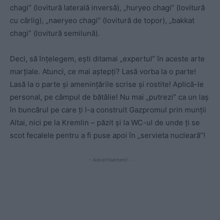
chagi” (lovitură laterală inversă), „huryeo chagi” (lovitură
cu cârlig), „naeryeo chagi” (lovitură de topor), „bakkat
chagi” (lovitură semilună).
Deci, să înțelegem, ești ditamai „expertul” în aceste arte
marțiale. Atunci, ce mai aștepți? Lasă vorba la o parte!
Lasă la o parte și amenințările scrise și rostite! Aplică-le
personal, pe câmpul de bătălie! Nu mai „putrezi” ca un laș
în buncărul pe care ți l-a construit Gazpromul prin munții
Altai, nici pe la Kremlin – păzit și la WC-ul de unde ți se
scot fecalele pentru a fi puse apoi în „servieta nucleară”!
- Advertisement -