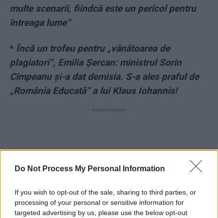
multe scenarii, fiindcă este un pericol pentru
întreaga lume”
*
Încă un trofeu pentru „vânătoarea de
plagiatori”, Emilia Șercan: ministrul Sorin
Cîmpeanu și-a dat demisia. S-a ales praful de
„România Educată” a lui Klaus Iohannis!
- Advertisement -
Do Not Process My Personal Information
TAGS
Kyokushin
Taekwondo
Vladimit Putin
If you wish to opt-out of the sale, sharing to third parties, or
processing of your personal or sensitive information for
targeted advertising by us, please use the below opt-out