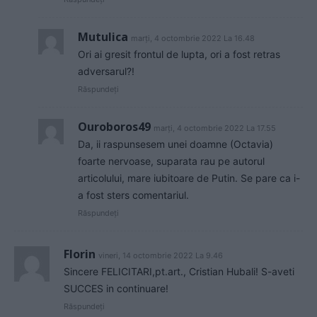
Mutulica
marți, 4 octombrie 2022 La 16.48
Ori ai gresit frontul de lupta, ori a fost retras
adversarul?!
Răspundeți
Ouroboros49
marți, 4 octombrie 2022 La 17.55
Da, ii raspunsesem unei doamne (Octavia)
foarte nervoase, suparata rau pe autorul
articolului, mare iubitoare de Putin. Se pare ca i-
a fost sters comentariul.
Răspundeți
Florin
vineri, 14 octombrie 2022 La 9.46
Sincere FELICITARI,pt.art., Cristian Hubali! S-aveti
SUCCES in continuare!
Răspundeți