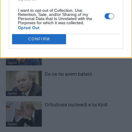
I want to opt-out of Collection, Use,
Retention, Sale, and/or Sharing of my
Personal Data that Is Unrelated with the
Purposes for which it was collected.
Opted Out
RELATED ARTICLES
CONFIRM
Să vă amintesc cine e Voineag
Opinii
De ce nu avem baterii
Opinii
Ortodoxia nucleară a lui Kirill
Opinii