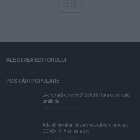
ad
ALEGEREA EDITORULUI
POSTĂRI POPULARE
„Adio, țară de căcat!” Bătut în fața casei sale,
umilit de...
duminică, 21 iulie 2019
Adevăr și mituri despre virusul care produce
COVID-19. Analiza a doi...
vineri, 3 aprilie 2020