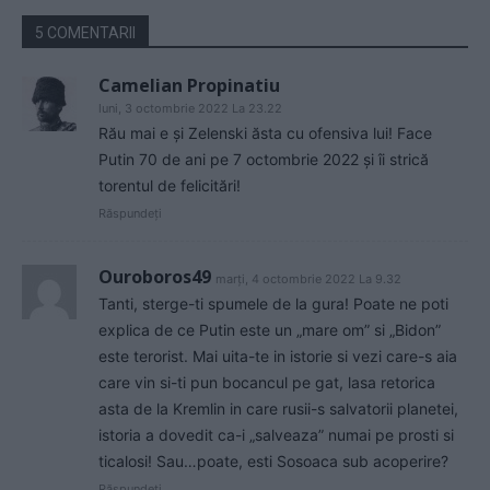
5 COMENTARII
Camelian Propinatiu
luni, 3 octombrie 2022 La 23.22
Rău mai e și Zelenski ăsta cu ofensiva lui! Face
Putin 70 de ani pe 7 octombrie 2022 și îi strică
torentul de felicitări!
Răspundeți
Ouroboros49
marți, 4 octombrie 2022 La 9.32
Tanti, sterge-ti spumele de la gura! Poate ne poti
explica de ce Putin este un „mare om” si „Bidon”
este terorist. Mai uita-te in istorie si vezi care-s aia
care vin si-ti pun bocancul pe gat, lasa retorica
asta de la Kremlin in care rusii-s salvatorii planetei,
istoria a dovedit ca-i „salveaza” numai pe prosti si
ticalosi! Sau…poate, esti Sosoaca sub acoperire?
Răspundeți