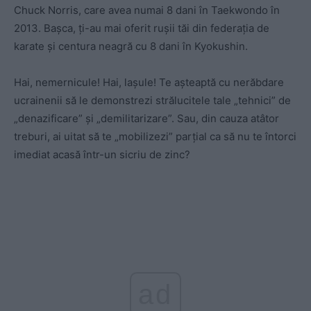
Chuck Norris, care avea numai 8 dani în Taekwondo în
2013. Bașca, ți-au mai oferit rușii tăi din federația de
karate și centura neagră cu 8 dani în Kyokushin.
Hai, nemernicule! Hai, lașule! Te așteaptă cu nerăbdare
ucrainenii să le demonstrezi strălucitele tale „tehnici” de
„denazificare” și „demilitarizare”. Sau, din cauza atâtor
treburi, ai uitat să te „mobilizezi” parțial ca să nu te întorci
imediat acasă într-un sicriu de zinc?
ad