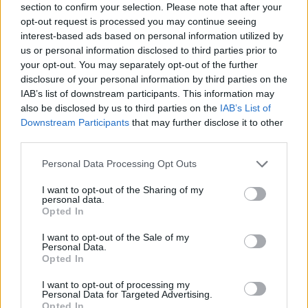
section to confirm your selection. Please note that after your
opt-out request is processed you may continue seeing
interest-based ads based on personal information utilized by
us or personal information disclosed to third parties prior to
your opt-out. You may separately opt-out of the further
Articolul precedent
Articolul următor
disclosure of your personal information by third parties on the
Un criminal de top, decretat
Jocul dubios al României în
IAB’s list of downstream participants. This information may
„erou al Rusiei”, a fost lichidat
criza gazelor din Moldova.
also be disclosed by us to third parties on the
IAB’s List of
în Donețk. Comandase un
Drulă: „Putin strânge Moldova
Downstream Participants
that may further disclose it to other
detașament de asalt al
într-o menghină, iar
third parties.
mercenarilor din Grupul
președintele Iohannis și
Personal Data Processing Opt Outs
Wagner
premierul Ciucă lasă
Chișinăul să fie ostaticul unui
I want to opt-out of the Sharing of my
regim fascist“
personal data.
Opted In
I want to opt-out of the Sale of my
Personal Data.
Cristian Hubali
Opted In
I want to opt-out of processing my
Personal Data for Targeted Advertising.
Opted In