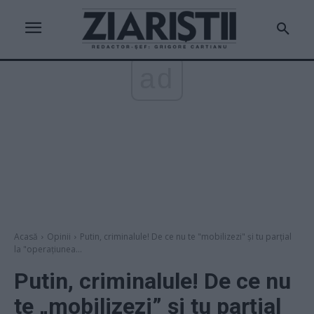
ad
Acasă
Opinii
Putin, criminalule! De ce nu te "mobilizezi" și tu parțial
la "operațiunea...
Putin, criminalule! De ce nu
te „mobilizezi” și tu parțial