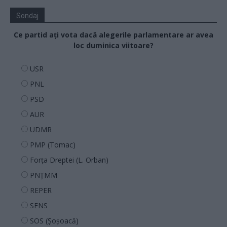
Sondaj
Ce partid ați vota dacă alegerile parlamentare ar avea
loc duminica viitoare?
USR
PNL
PSD
AUR
UDMR
PMP (Tomac)
Forța Dreptei (L. Orban)
PNȚMM
REPER
SENS
SOS (Șoșoacă)