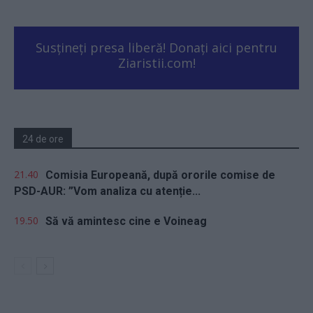
Susțineți presa liberă! Donați aici pentru
Ziaristii.com!
24 de ore
21.40
Comisia Europeană, după ororile comise de
PSD-AUR: ”Vom analiza cu atenție...
19.50
Să vă amintesc cine e Voineag