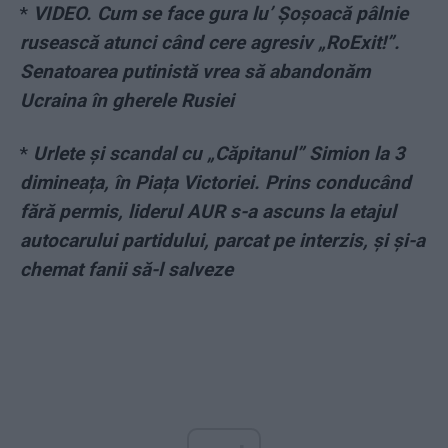
*
VIDEO. Cum se face gura lu’ Șoșoacă pâlnie
rusească atunci când cere agresiv „RoExit!”.
Senatoarea putinistă vrea să abandonăm
Ucraina în gherele Rusiei
*
Urlete și scandal cu „Căpitanul” Simion la 3
dimineața, în Piața Victoriei. Prins conducând
fără permis, liderul AUR s-a ascuns la etajul
autocarului partidului, parcat pe interzis, și și-a
chemat fanii să-l salveze