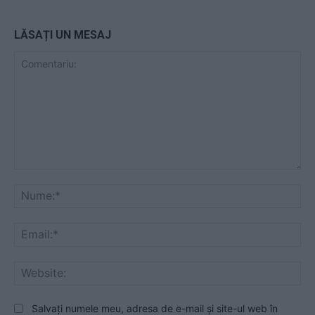
LĂSAȚI UN MESAJ
Comentariu:
Nu
Ema
Web
Salvați numele meu, adresa de e-mail și site-ul web în