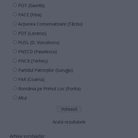
POT (Gavrilă)
PACE (Peia)
Acțiunea Conservatoare (Târziu)
PDF (Lazarus)
PUSL (D. Voiculescu)
PNȚCD (Pavelescu)
PNCR (Terheș)
Partidul Patrioților (Surugiu)
FAR (Coarnă)
România pe Primul Loc (Ponta)
Altul
Arată rezultatele
Arhiva sondajelor