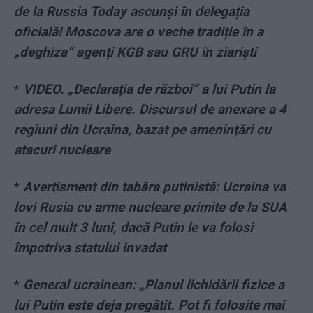
de la Russia Today ascunși în delegația
oficială! Moscova are o veche tradiție în a
„deghiza” agenți KGB sau GRU în ziariști
*
VIDEO. „Declarația de război” a lui Putin la
adresa Lumii Libere. Discursul de anexare a 4
regiuni din Ucraina, bazat pe amenințări cu
atacuri nucleare
*
Avertisment din tabăra putinistă: Ucraina va
lovi Rusia cu arme nucleare primite de la SUA
în cel mult 3 luni, dacă Putin le va folosi
împotriva statului invadat
*
General ucrainean: „Planul lichidării fizice a
lui Putin este deja pregătit. Pot fi folosite mai