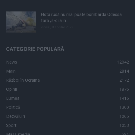
Flota rusă nu mai poate bombarda Odessa
fără „s-o ia în...
vineri, 8 aprilie 2022
CATEGORIE POPULARĂ
News
12042
Main
2814
Război în Ucraina
2172
Opinii
1876
Lumea
1416
Politică
1300
Dezvăluiri
1065
Sport
1053
Mass-media
591