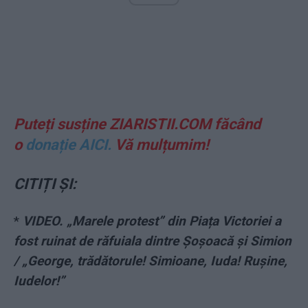
Puteți susține ZIARISTII.COM făcând
o
donație AICI.
Vă mulțumim!
CITIȚI ȘI:
*
VIDEO. „Marele protest” din Piața Victoriei a
fost ruinat de răfuiala dintre Șoșoacă și Simion
/ „George, trădătorule! Simioane, Iuda! Rușine,
Iudelor!”