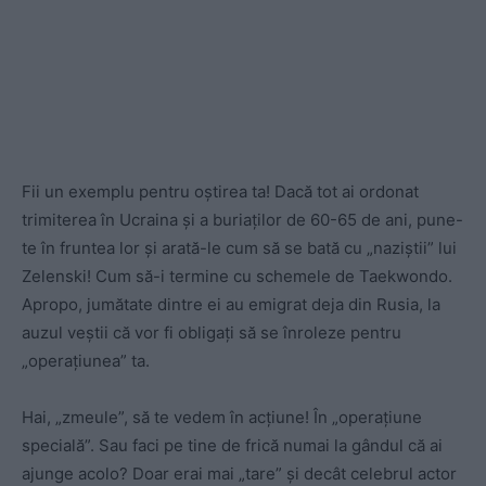
Fii un exemplu pentru oștirea ta! Dacă tot ai ordonat
trimiterea în Ucraina și a buriaților de 60-65 de ani, pune-
te în fruntea lor și arată-le cum să se bată cu „naziștii” lui
Zelenski! Cum să-i termine cu schemele de Taekwondo.
Apropo, jumătate dintre ei au emigrat deja din Rusia, la
auzul veștii că vor fi obligați să se înroleze pentru
„operațiunea” ta.
Hai, „zmeule”, să te vedem în acțiune! În „operațiune
specială”. Sau faci pe tine de frică numai la gândul că ai
ajunge acolo? Doar erai mai „tare” și decât celebrul actor