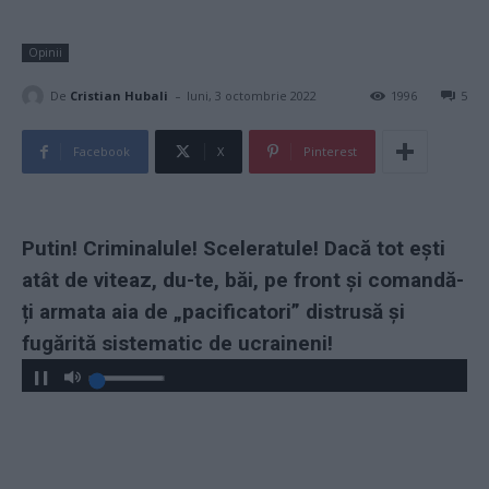
Opinii
-
De
Cristian Hubali
luni, 3 octombrie 2022
1996
5
Facebook
X
Pinterest
Putin! Criminalule! Sceleratule! Dacă tot ești
atât de viteaz, du-te, băi, pe front și comandă-
ți armata aia de „pacificatori” distrusă și
fugărită sistematic de ucraineni!