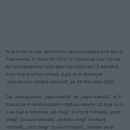
N-ai primit tu, mă, dementule, centura neagră cu 9 dani în
Taekwondo, în vizita din 2013, în Coreea de Sud, tocmai
de la președintele federației internaționale? E adevărat,
între timp ți-a fost retrasă, după ce ai declanșat
„operațiunea militară specială”, pe 24 februarie 2022.
Dar, presupunem, „deprinderile” de „mare maestru” ar fi
trebuit să-ți rămână până în măduva oaselor, că doar nu ți
s-au luat și tehnicile: „ap chagi” (lovitură frontală), „yeop
chagi” (lovitură laterală), „dollyeo chagi” (lovitură
rotundă), „dwit chagi” (lovitură înapoi), „bandae yeop