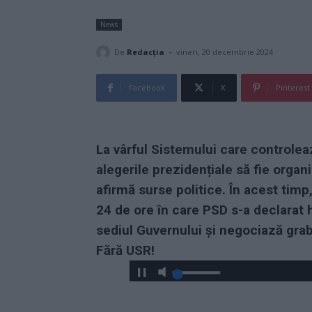
News
-
De
Redacţia
vineri, 20 decembrie 2024
Facebook
X
Pinterest
La vârful Sistemului care controle
alegerile prezidențiale să fie organi
afirmă surse politice. În acest timp
24 de ore în care PSD s-a declarat h
sediul Guvernului și negociază grab
Fără USR!