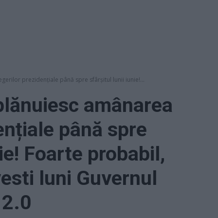
rilor prezidențiale până spre sfârșitul lunii iunie!...
 plănuiesc amânarea
ențiale până spre
nie! Foarte probabil,
esti luni Guvernul
2.0