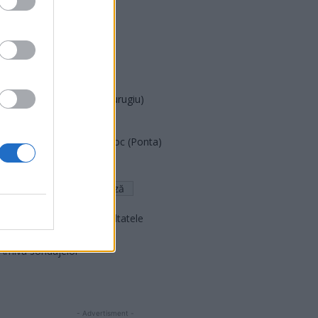
PDF (Lazarus)
PUSL (D. Voiculescu)
PNȚCD (Pavelescu)
PNCR (Terheș)
Partidul Patrioților (Surugiu)
FAR (Coarnă)
România pe Primul Loc (Ponta)
Altul
Arată rezultatele
Arhiva sondajelor
- Advertisment -