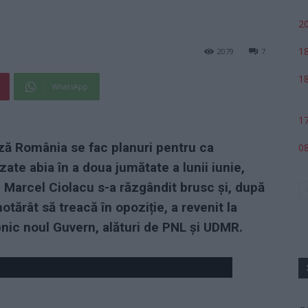
20
18
2079
7
18
WhatsApp
17
ază România se fac planuri pentru ca
08
zate abia în a doua jumătate a lunii iunie,
, Marcel Ciolacu s-a răzgândit brusc și, după
otărât să treacă în opoziție, a revenit la
nic noul Guvern, alături de PNL și UDMR.