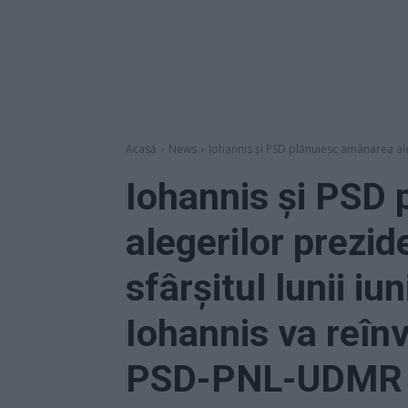
Acasă
News
Iohannis și PSD plănuiesc amânarea alege
Iohannis și PSD
alegerilor prezid
sfârșitul lunii iu
Iohannis va reînv
PSD-PNL-UDMR 