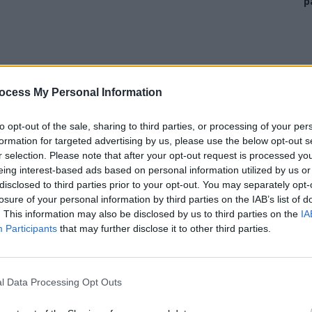
p
ocess My Personal Information
to opt-out of the sale, sharing to third parties, or processing of your per
formation for targeted advertising by us, please use the below opt-out s
r selection. Please note that after your opt-out request is processed y
eing interest-based ads based on personal information utilized by us or
disclosed to third parties prior to your opt-out. You may separately opt-
losure of your personal information by third parties on the IAB’s list of
. This information may also be disclosed by us to third parties on the
IA
Participants
that may further disclose it to other third parties.
are scrutinul pentru Președinție să fie împins la
sunt
15 și 29 iunie,
spun surse politice. Dacă această
cantă. Inițial, se discutase de mijlocul lunii martie,
l Data Processing Opt Outs
sibil și reintrarea în normalitate prin validarea unui