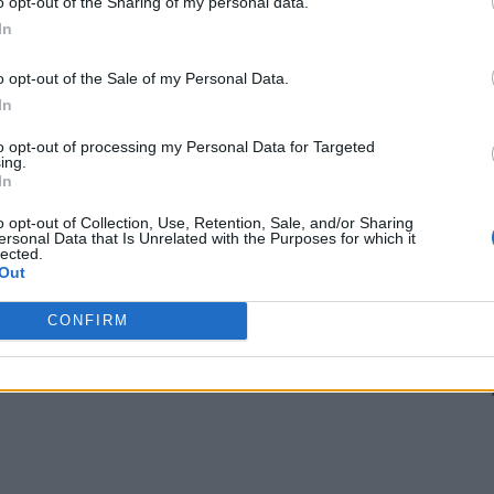
o opt-out of the Sharing of my personal data.
In
e țină în aprilie. Acum se discută deja de a doua jumătate
o opt-out of the Sale of my Personal Data.
In
 lui Klaus Iohannis cu încă 6 luni peste termenul
to opt-out of processing my Personal Data for Targeted
itatea la Cotroceni chiar vineri, 21 decembrie 2024.
ing.
In
 Advertisement -
o opt-out of Collection, Use, Retention, Sale, and/or Sharing
ersonal Data that Is Unrelated with the Purposes for which it
lected.
Out
CONFIRM