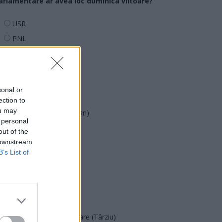
arlamentare ar avea loc duminica viitoare?
USR
PNL
PSD
AUR
UDMR
sonal or
PMP (Tomac)
ection to
ou may
Forța Dreptei (L. Orban)
 personal
PNȚMM
out of the
 downstream
REPER
B’s List of
SENS
SOS (Șoșoacă)
POT (Gavrilă)
PACE (Peia)
Acțiunea Conservatoare (Târziu)