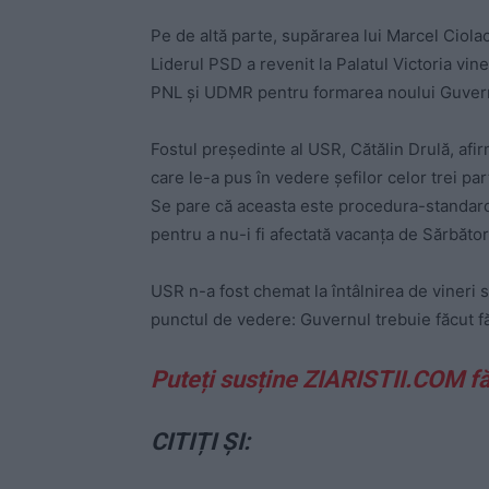
Pe de altă parte, supărarea lui Marcel Ciolac
Liderul PSD a revenit la Palatul Victoria vine
PNL și UDMR pentru formarea noului Guver
Fostul președinte al USR, Cătălin Drulă, afir
care le-a pus în vedere șefilor celor trei pa
Se pare că aceasta este procedura-standard p
pentru a nu-i fi afectată vacanța de Sărbător
USR n-a fost chemat la întâlnirea de vineri 
punctul de vedere: Guvernul trebuie făcut f
Puteți susține ZIARISTII.COM f
CITIȚI ȘI: