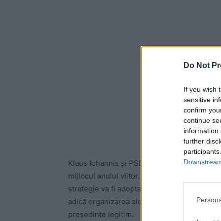
Do Not Pr
If you wish 
sensitive in
confirm you
continue se
information 
further disc
participants
Downstream 
Klaus Iohannis și PSD discută o variantă în c
mijlocul anului viitor. Datele luate în calcul 
strategie va fi adoptată, va fi de-a dreptul șo
Persona
adică organizarea alegerilor cât de repede po
președinte legitim.