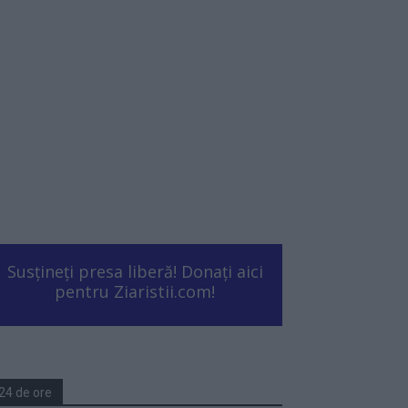
Susțineți presa liberă! Donați aici
pentru Ziaristii.com!
24 de ore