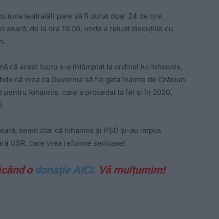
u (una teatrală!) pare să fi durat doar 24 de ore.
ri seară, de la ora 19.00, unde a reluat discuțiile cu
n.
mă că acest lucru s-a întâmplat la ordinul lui Iohannis,
rtide că vrea ca Guvernul să fie gata înainte de Crăciun.
entru Iohannis, care a procedat la fel și în 2020,
i.
seară, semn clar că Iohannis și PSD și-au impus
ără USR, care vrea reforme serioase!
ăcând o
donație AICI.
Vă mulțumim!