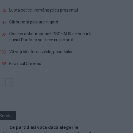
.26
Lupta politicii românești cu prezentul
.47
Cărbune și picioare-n gard
.09
Coaliția antieuropeană PSD–AUR se bucură:
fluviul Dunărea se trece cu piciorul!
.32
Vă veți blestema zilele, pesedeilor!
.38
Escrocul Chirieac
Sondaj
Ce partid ați vota dacă alegerile