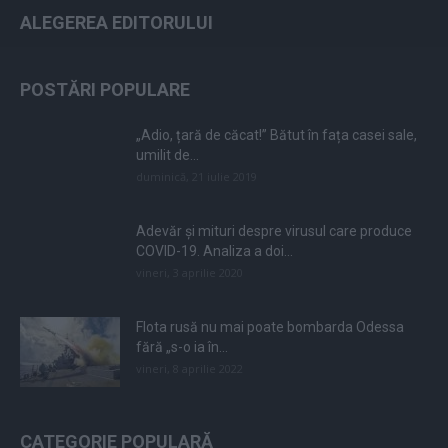
ALEGEREA EDITORULUI
POSTĂRI POPULARE
„Adio, țară de căcat!” Bătut în fața casei sale,
umilit de...
duminică, 21 iulie 2019
Adevăr și mituri despre virusul care produce
COVID-19. Analiza a doi...
vineri, 3 aprilie 2020
Flota rusă nu mai poate bombarda Odessa
fără „s-o ia în...
vineri, 8 aprilie 2022
CATEGORIE POPULARĂ