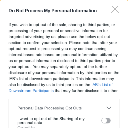
REPER
SENS
Do Not Process My Personal Information
SOS (Șoșoacă)
If you wish to opt-out of the sale, sharing to third parties, or
POT (Gavrilă)
processing of your personal or sensitive information for
PACE (Peia)
targeted advertising by us, please use the below opt-out
section to confirm your selection. Please note that after your
Acțiunea Conservatoare (Târziu)
opt-out request is processed you may continue seeing
PDF (Lazarus)
interest-based ads based on personal information utilized by
PUSL (D. Voiculescu)
us or personal information disclosed to third parties prior to
your opt-out. You may separately opt-out of the further
PNȚCD (Pavelescu)
disclosure of your personal information by third parties on the
PNCR (Terheș)
IAB’s list of downstream participants. This information may
also be disclosed by us to third parties on the
IAB’s List of
Partidul Patrioților (Surugiu)
Downstream Participants
that may further disclose it to other
FAR (Coarnă)
third parties.
România pe Primul Loc (Ponta)
Personal Data Processing Opt Outs
Altul
I want to opt-out of the Sharing of my
personal data.
Opted In