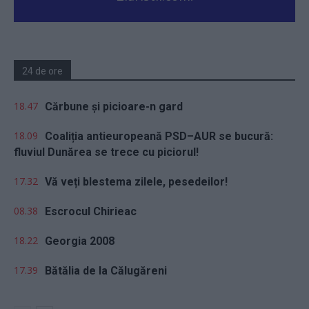
24 de ore
18.47
Cărbune și picioare-n gard
18.09
Coaliția antieuropeană PSD–AUR se bucură:
fluviul Dunărea se trece cu piciorul!
17.32
Vă veți blestema zilele, pesedeilor!
08.38
Escrocul Chirieac
18.22
Georgia 2008
17.39
Bătălia de la Călugăreni