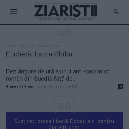
ad
Acasă
Etichete
Laura Ghibu
Etichetă: Laura Ghibu
Dezlănțuire de ură a unui anti-vaccinist
român din Suedia față de...
Grigore Cartianu
-
vineri, 24 decembrie 2021
6
ad
Susțineți presa liberă! Donați aici pentru
Ziaristii.com!