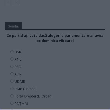
Sondaj
Ce partid ați vota dacă alegerile parlamentare ar avea
loc duminica viitoare?
USR
PNL
PSD
AUR
UDMR
PMP (Tomac)
Forța Dreptei (L. Orban)
PNȚMM