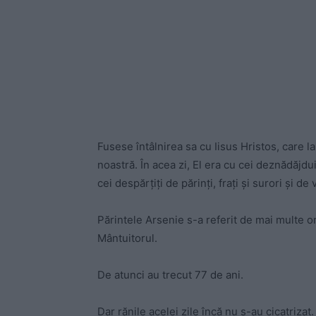
Fusese întâlnirea sa cu Iisus Hristos, care l
noastră. În acea zi, El era cu cei deznădăjduiţ
cei despărţiţi de părinţi, fraţi şi surori şi de
Părintele Arsenie s-a referit de mai multe ori
Mântuitorul.
De atunci au trecut 77 de ani.
Dar rănile acelei zile încă nu s-au cicatriza