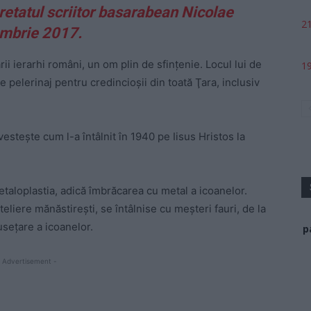
gretatul scriitor basarabean Nicolae
21
ombrie 2017.
ii ierarhi români, un om plin de sfinţenie. Locul lui de
19
e pelerinaj pentru credincioşii din toată Ţara, inclusiv
vesteşte cum l-a întâlnit în 1940 pe Iisus Hristos la
etaloplastia, adică îmbrăcarea cu metal a icoanelor.
ateliere mănăstireşti, se întâlnise cu meşteri fauri, de la
seţare a icoanelor.
p
 Advertisement -