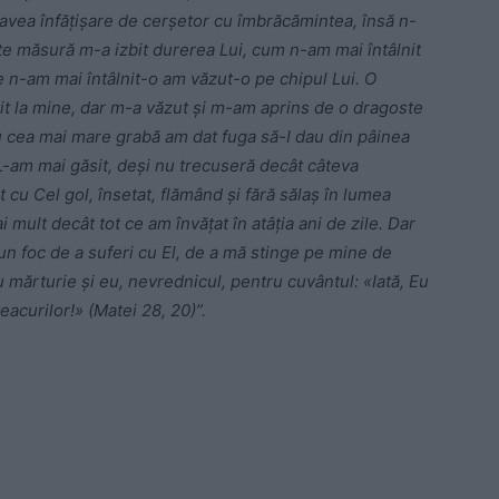
 avea înfăţişare de cerşetor cu îmbrăcămintea, însă n-
e măsură m-a izbit durerea Lui, cum n-am mai întâlnit
re n-am mai întâlnit-o am văzut-o pe chipul Lui. O
it la mine, dar m-a văzut şi m-am aprins de o dragoste
 cu cea mai mare grabă am dat fuga să-I dau din pâinea
L-am mai găsit, deşi nu trecuseră decât câteva
cu Cel gol, însetat, flămând şi fără sălaş în lumea
 mult decât tot ce am învăţat în atâţia ani de zile. Dar
un foc de a suferi cu El, de a mă stinge pe mine de
mărturie şi eu, nevrednicul, pentru cuvântul: «Iată, Eu
 veacurilor!» (Matei 28, 20)”.