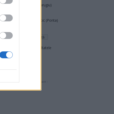
Partidul Patrioților (Surugiu)
FAR (Coarnă)
România pe Primul Loc (Ponta)
Altul
Arată rezultatele
Arhiva sondajelor
- Advertisment -