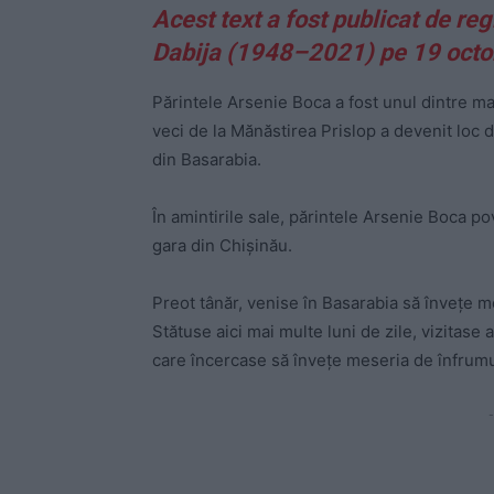
Acest text a fost publicat de re
Dabija (1948–2021) pe 19 oct
Părintele Arsenie Boca a fost unul dintre mar
veci de la Mănăstirea Prislop a devenit loc d
din Basarabia.
În amintirile sale, părintele Arsenie Boca po
gara din Chişinău.
Preot tânăr, venise în Basarabia să înveţe m
Stătuse aici mai multe luni de zile, vizitase 
care încercase să înveţe meseria de înfrumu
-