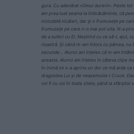
gura. Cu adevărat «Omul durerii». Peste tot
am prea luat seama la îmbrăcăminte, că pest
niciodată nicăieri, dar şi o frumuseţe pe ca
frumuseţe pe care n-o mai pot uita. N-a priv
de a suferi cu El. Neştiind cu ce să-L ajut,
noastră. Şi când m-am întors cu pâinea, nu 
secunde… Atunci am înţeles că m-am întâlnit 
aceasta. Atunci am înţeles în câteva clipe mai
în inimă mi s-a aprins un dor ce mă arde ca 
dragostea Lui şi de neasemuita-I Cruce. Dau 
voi fi cu voi în toate zilele, până la sfârşitul