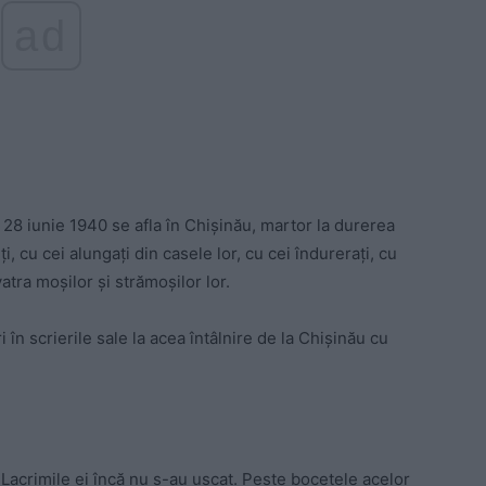
ad
a 28 iunie 1940 se afla în Chişinău, martor la durerea
i, cu cei alungaţi din casele lor, cu cei îndureraţi, cu
 vatra moşilor şi strămoşilor lor.
 în scrierile sale la acea întâlnire de la Chişinău cu
t. Lacrimile ei încă nu s-au uscat. Peste bocetele acelor