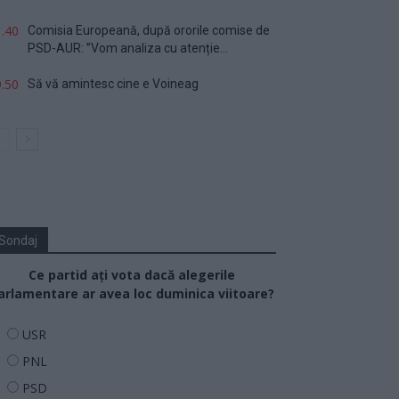
.40
Comisia Europeană, după ororile comise de
PSD-AUR: ”Vom analiza cu atenție...
.50
Să vă amintesc cine e Voineag
Sondaj
Ce partid ați vota dacă alegerile
arlamentare ar avea loc duminica viitoare?
USR
PNL
PSD