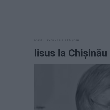
Acasă
Opinii
Iisus la Chişinău
Iisus la Chişinău