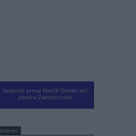
Susțineți presa liberă! Donați aici
pentru Ziaristii.com!
24 de ore