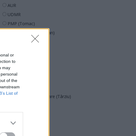
AUR
UDMR
PMP (Tomac)
Forța Dreptei (L. Orban)
PNȚMM
REPER
sonal or
SENS
ection to
ou may
SOS (Șoșoacă)
 personal
POT (Gavrilă)
out of the
 downstream
PACE (Peia)
B’s List of
Acțiunea Conservatoare (Târziu)
PDF (Lazarus)
PUSL (D. Voiculescu)
PNȚCD (Pavelescu)
PNCR (Terheș)