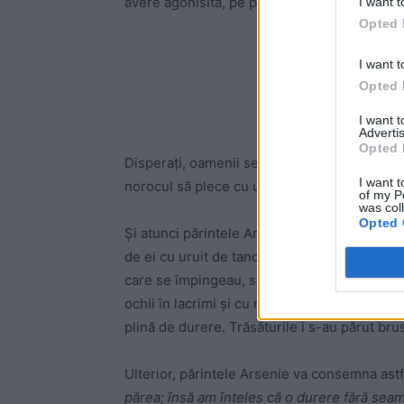
avere agonisită, pe peron. Peronul era pli
I want t
Opted 
-
I want t
Opted 
I want 
Advertis
Opted 
Disperaţi, oamenii se călcau în picioare. Vai
I want t
norocul să plece cu ultimul tren… Ultimul t
of my P
was col
Opted 
Şi atunci părintele Arsenie, care se afla pe
de ei cu uruit de tancuri, a zărit rezemat de
care se împingeau, se înghesuiau, ţipau, bocea
ochii în lacrimi şi cu multă milă de toţi, cu
plină de durere. Trăsăturile i s-au părut br
Ulterior, părintele Arsenie va consemna astf
părea; însă am înţeles că o durere fără sea