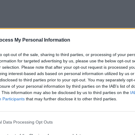
ocess My Personal Information
to opt-out of the sale, sharing to third parties, or processing of your per
formation for targeted advertising by us, please use the below opt-out s
ovietice intraseră în Chişinău. Ostaşii sovietici
r selection. Please note that after your opt-out request is processed y
eing interest-based ads based on personal information utilized by us or
disclosed to third parties prior to your opt-out. You may separately opt-
losure of your personal information by third parties on the IAB’s list of
rma să plece către România ultimul tren.
. This information may also be disclosed by us to third parties on the
IA
Participants
that may further disclose it to other third parties.
bătrâni – îl luară cu asalt. Dar acesta nu-i putea
 prin geamurile deschise, ca să-i salveze măcar pe ei,
etele lor umpleau peronul şi clădirea gării. Mulţi
l Data Processing Opt Outs
îşi părăseau geamantanele, în care-şi adunară bruma de