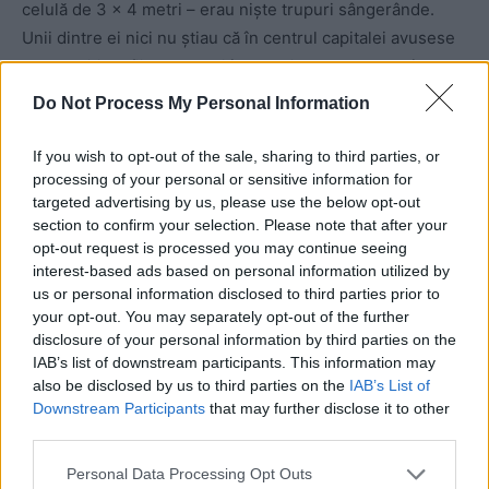
celulă de 3 x 4 metri – erau nişte trupuri sângerânde.
Unii dintre ei nici nu ştiau că în centrul capitalei avusese
loc un miting, fiind arestaţi în baruri, pe stradă sau în
parcuri. Poliţia le strecura stupefiante în genţile lor,
Do Not Process My Personal Information
scriind în procesele-verbale că sunt consumatori de
droguri, fixându-le termene de detenţie de minimum 30
If you wish to opt-out of the sale, sharing to third parties, or
de zile, ca între timp să li se cicatrizeze rănile şi să nu
processing of your personal or sensitive information for
targeted advertising by us, please use the below opt-out
poată dovedi că au fost maltrataţi.
section to confirm your selection. Please note that after your
opt-out request is processed you may continue seeing
Mai mulţi tineri au fost asasinaţi de către poliţiştii-bandiţi.
interest-based ads based on personal information utilized by
us or personal information disclosed to third parties prior to
your opt-out. You may separately opt-out of the further
Unul dintre ei se numeşte Valeriu Boboc, de 23 de ani,
disclosure of your personal information by third parties on the
din Bubuieci, care a fost omorât în bătăi de poliţişti
IAB’s list of downstream participants. This information may
criminali în unul din comisariate, ca noaptea cadavrul lui
also be disclosed by us to third parties on the
IAB’s List of
să fie scos şi aruncat pe Strada 31 August din capitală.
Downstream Participants
that may further disclose it to other
third parties.
Leziunile – o coastă fracturată, o rană adâncă din frunte,
Personal Data Processing Opt Outs