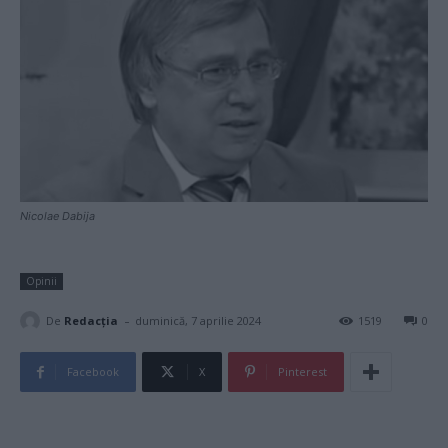
Nicolae Dabija
Opinii
-
De
Redacţia
duminică, 7 aprilie 2024
1519
0
Facebook
X
Pinterest