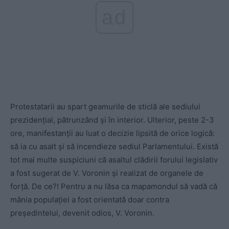
ad
Protestatarii au spart geamurile de sticlă ale sediului
prezidenţial, pătrunzând şi în interior. Ulterior, peste 2-3
ore, manifestanţii au luat o decizie lipsită de orice logică:
să ia cu asalt şi să incendieze sediul Parlamentului. Există
tot mai multe suspiciuni că asaltul clădirii forului legislativ
a fost sugerat de V. Voronin şi realizat de organele de
forţă. De ce?! Pentru a nu lăsa ca mapamondul să vadă că
mânia populaţiei a fost orientată doar contra
preşedintelui, devenit odios, V. Voronin.