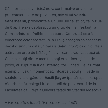
Că informaţia e veridică ne-a confirmat-o unul dintre
protestatari, care ne povestea, mie şi lui
Valeriu
Saharneanu,
preşedintele Uniunii Jurnaliştilor, că în ziua
de 8 aprilie s-a deplasat cu un grup de manifestanţi la
Comisariatul de Poliţie din sectorul Centru să ceară
eliberarea celor arestaţi. N-au reuşit aceştia să scandeze
decât o singură dată:
„Liberate deţinuţilor!”,
că din curte a
apărut un grup de bătăuşi în civil, care s-au luat după ei.
Cei mai mulţi dintre manifestanţi erau tineri şi, iuţi de
picior, au rupt-o la fugă. Interlocutorul nostru le-a urmat
exemplul. La un moment dat, întoarce capul şi îl vede în
spatele lui alergând pe
Vasili Şagov
(parcă aşa ne-a spus
că-l cheamă), colegul lui de studii de pe vremuri de la
Facultatea de Drept a Universitatăţii de Stat din Moscova.
– Vasea, cito s toboi? (Vasea, ce-i cu tine?)