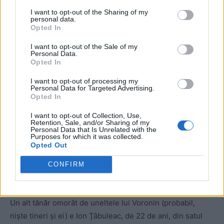
provocată de un bocanc – vorbesc de faptul că acesta a
I want to opt-out of the Sharing of my
murit din cauza torturilor care i s-au aplicat.
personal data.
Opted In
I want to opt-out of the Sale of my
Personal Data.
Opted In
I want to opt-out of processing my
Personal Data for Targeted Advertising.
Opted In
ad
I want to opt-out of Collection, Use,
Retention, Sale, and/or Sharing of my
Personal Data that Is Unrelated with the
Purposes for which it was collected.
Opted Out
CONFIRM
Un alt tânăr omorât de uneltele lui Voronin (probabil,
nişte tineri şi ei) e Ion Ţâbuleac, de 22 de ani, din satul