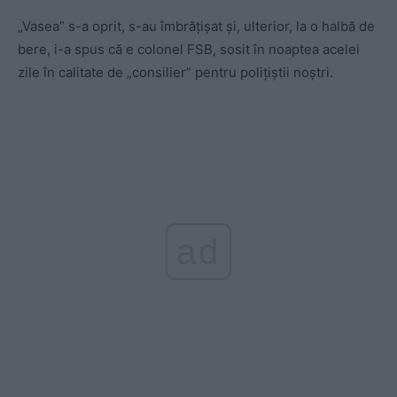
„Vasea” s-a oprit, s-au îmbrăţişat şi, ulterior, la o halbă de
bere, i-a spus că e colonel FSB, sosit în noaptea acelei
zile în calitate de „consilier” pentru poliţiştii noştri.
ad