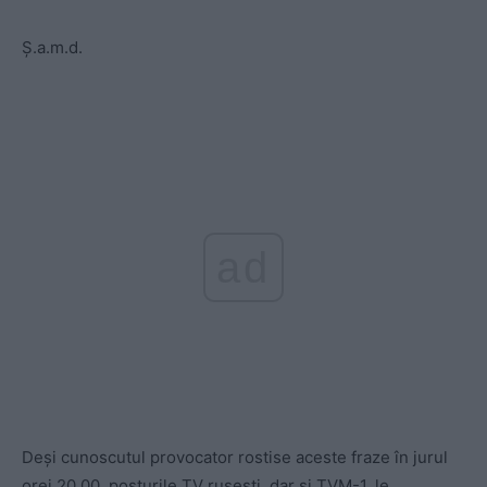
Ş.a.m.d.
ad
Deşi cunoscutul provocator rostise aceste fraze în jurul
orei 20.00, posturile TV ruseşti, dar şi TVM-1, le