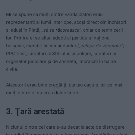
Mi se spune că mulţi dintre vandalizatori erau
reprezentanţi ai lumii interlope, scoşi direct din închisori
şi aduşi în Piaţă,
„să se răcorească”,
chiar de temnicerii
lor. Printre ei se aflau adepţi ai partidului naţional-
bolşevic, membri ai comandoului
(„echipa de zgomote”)
PPCD-ist, lucrători ai SIS-ului, ai poliţiei, lucrători ai
organelor judiciare şi de anchetă, îmbrăcaţi în haine
civile.
Atacatorii erau bine pregătiţi, purtau cagule, iar cei mai
mulţi dintre ei nu erau deloc tineri.
3. Ţară arestată
Niciunul dintre cei care s-au dedat la acte de distrugere
în sediul Parlamentului n-a fost arestat. Arestările au fost