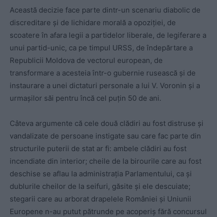
Această decizie face parte dintr-un scenariu diabolic de
discreditare şi de lichidare morală a opoziţiei, de
scoatere în afara legii a partidelor liberale, de legiferare a
unui partid-unic, ca pe timpul URSS, de îndepărtare a
Republicii Moldova de vectorul european, de
transformare a acesteia într-o gubernie rusească şi de
instaurare a unei dictaturi personale a lui V. Voronin şi a
urmaşilor săi pentru încă cel puţin 50 de ani.
Câteva argumente că cele două clădiri au fost distruse şi
vandalizate de persoane instigate sau care fac parte din
structurile puterii de stat ar fi: ambele clădiri au fost
incendiate din interior; cheile de la birourile care au fost
deschise se aflau la administraţia Parlamentului, ca şi
dublurile cheilor de la seifuri, găsite şi ele descuiate;
stegarii care au arborat drapelele României şi Uniunii
Europene n-au putut pătrunde pe acoperiş fără concursul