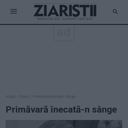
ad
Acasă
Opinii
Primăvară înecată-n sânge
Primăvară înecată-n sânge