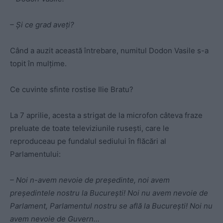
– Şi ce grad aveţi?
Când a auzit această întrebare, numitul Dodon Vasile s-a
topit în mulţime.
Ce cuvinte sfinte rostise Ilie Bratu?
La 7 aprilie, acesta a strigat de la microfon câteva fraze
preluate de toate televiziunile ruseşti, care le
reproduceau pe fundalul sediului în flăcări al
Parlamentului:
– Noi n-avem nevoie de preşedinte, noi avem
preşedintele nostru la Bucureşti! Noi nu avem nevoie de
Parlament, Parlamentul nostru se află la Bucureşti! Noi nu
avem nevoie de Guvern…