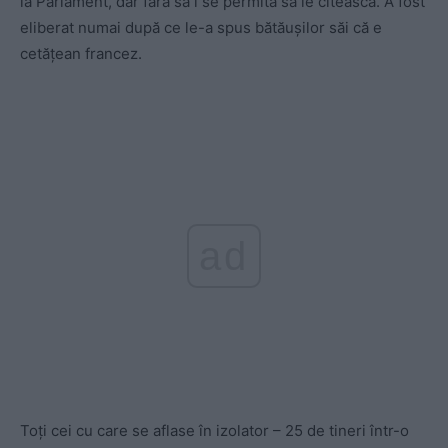
la Parlament, dar fără să i se permită să le citească. A fost
eliberat numai după ce le-a spus bătăuşilor săi că e
cetăţean francez.
ad
Toţi cei cu care se aflase în izolator – 25 de tineri într-o