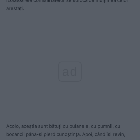
Izolatoarele comisariatelor se sufocă de mulţimea celor
arestaţi.
ad
Acolo, aceştia sunt bătuţi cu bulanele, cu pumnii, cu
bocancii până-şi pierd cunoştinţa. Apoi, când îşi revin,