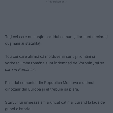
- Advertisement -
Toţi cei care nu susţin partidul comuniştilor sunt declaraţi
duşmani ai statalităţii.
Toţi cei care afirmă că moldovenii sunt şi români şi
vorbesc limba română sunt îndemnaţi de Voronin
„să se
care în România”.
Partidul comunist din Republica Moldova e ultimul
dinozaur din Europa şi el trebuie să piară.
Stârvul lui urmează a fi aruncat cât mai curând la lada de
gunoi a istoriei.