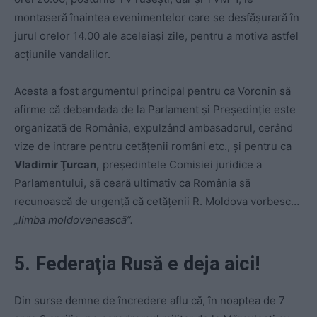
montaseră înaintea evenimentelor care se desfăşurară în
jurul orelor 14.00 ale aceleiaşi zile, pentru a motiva astfel
acţiunile vandalilor.
Acesta a fost argumentul principal pentru ca Voronin să
afirme că debandada de la Parlament şi Preşedinţie este
organizată de România, expulzând ambasadorul, cerând
vize de intrare pentru cetăţenii români etc., şi pentru ca
Vladimir Ţurcan,
preşedintele Comisiei juridice a
Parlamentului, să ceară ultimativ ca România să
recunoască de urgenţă că cetăţenii R. Moldova vorbesc…
„limba moldovenească”.
5. Federaţia Rusă e deja aici!
Din surse demne de încredere aflu că, în noaptea de 7