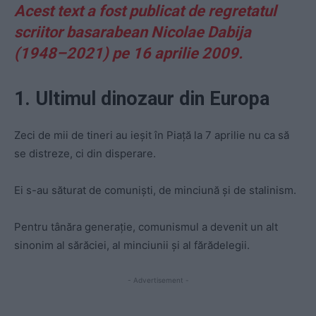
Acest text a fost publicat de regretatul
scriitor basarabean Nicolae Dabija
(1948–2021) pe 16 aprilie 2009.
1. Ultimul dinozaur din Europa
Zeci de mii de tineri au ieşit în Piaţă la 7 aprilie nu ca să
se distreze, ci din disperare.
Ei s-au săturat de comunişti, de minciună şi de stalinism.
Pentru tânăra generaţie, comunismul a devenit un alt
sinonim al sărăciei, al minciunii şi al fărădelegii.
- Advertisement -