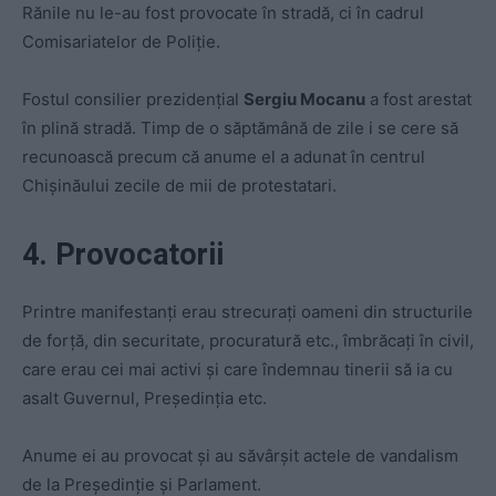
Rănile nu le-au fost provocate în stradă, ci în cadrul
Comisariatelor de Poliţie.
Fostul consilier prezidenţial
Sergiu Mocanu
a fost arestat
în plină stradă. Timp de o săptămână de zile i se cere să
recunoască precum că anume el a adunat în centrul
Chişinăului zecile de mii de protestatari.
4. Provocatorii
Printre manifestanţi erau strecuraţi oameni din structurile
de forţă, din securitate, procuratură etc., îmbrăcaţi în civil,
care erau cei mai activi şi care îndemnau tinerii să ia cu
asalt Guvernul, Preşedinţia etc.
Anume ei au provocat şi au săvârşit actele de vandalism
de la Preşedinţie şi Parlament.