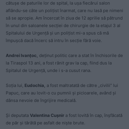
cătuşe de paturile lor de spital, la uşa fiecărui salon
aflându-se câte un poliţist înarmat, care nu lasă pe nimeni
să se apropie. Am încercat în ziua de 12 aprilie să pătrund
în unul din saloanele secţiei de chirurgie de la etajul 3 al
Spitalului de Urgenţă şi un poliţist mi-a spus că mă
împuşcă dacă încerc să intru în secţie fără voie.
Andrei Ivanţoc,
deţinut politic care a stat în închisorile de
la Tiraspol 13 ani, a fost rănit grav la cap, fiind dus la
Spitalul de Urgenţă, unde i s-a cusut rana.
Soţia lui,
Eudochia,
a fost maltratată de către „civilii” lui
Papuc, care au lovit-o cu pumnii şi picioarele, având şi
dânsa nevoie de îngrijire medicală.
Şi deputata
Valentina Cuşnir
a fost lovită în cap, înşfăcată
de păr şi târâtă pe asfalt de nişte brute.