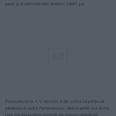
pazei şi al administraţiei ambelor clădiri ş.a.
ad
Provocatorul nr. 1, V. Voronin, a dat ordine ca poliţia să
părăsească sediul Parlamentului, lăsând astfel una dintre
cele mai importante instituţii ale statului neapărată.