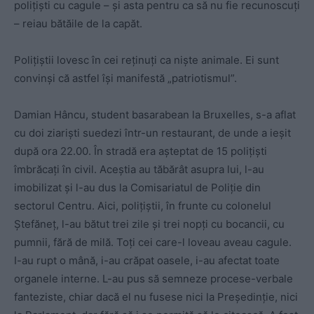
poliţişti cu cagule – şi asta pentru ca să nu fie recunoscuţi
– reiau bătăile de la capăt.
Poliţiştii lovesc în cei reţinuţi ca nişte animale. Ei sunt
convinşi că astfel îşi manifestă „patriotismul”.
Damian Hâncu, student basarabean la Bruxelles, s-a aflat
cu doi ziarişti suedezi într-un restaurant, de unde a ieşit
după ora 22.00. În stradă era aşteptat de 15 poliţişti
îmbrăcaţi în civil. Aceştia au tăbărât asupra lui, l-au
imobilizat şi l-au dus la Comisariatul de Poliţie din
sectorul Centru. Aici, poliţiştii, în frunte cu colonelul
Ştefăneţ, l-au bătut trei zile şi trei nopţi cu bocancii, cu
pumnii, fără de milă. Toţi cei care-l loveau aveau cagule.
I-au rupt o mână, i-au crăpat oasele, i-au afectat toate
organele interne. L-au pus să semneze procese-verbale
fanteziste, chiar dacă el nu fusese nici la Preşedinţie, nici