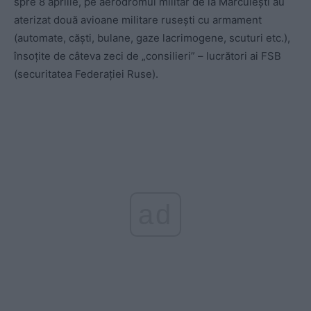
spre 8 aprilie, pe aerodromul militar de la Mărculeşti au
aterizat două avioane militare ruseşti cu armament
(automate, căşti, bulane, gaze lacrimogene, scuturi etc.),
însoţite de câteva zeci de „consilieri” – lucrători ai FSB
(securitatea Federaţiei Ruse).
ad