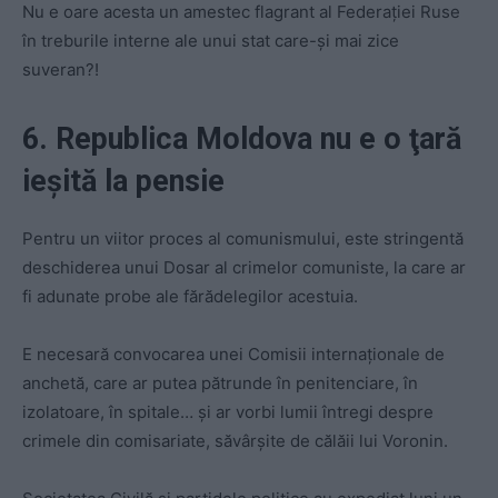
Nu e oare acesta un amestec flagrant al Federaţiei Ruse
în treburile interne ale unui stat care-şi mai zice
suveran?!
6. Republica Moldova nu e o ţară
ieşită la pensie
Pentru un viitor proces al comunismului, este stringentă
deschiderea unui Dosar al crimelor comuniste, la care ar
fi adunate probe ale fărădelegilor acestuia.
E necesară convocarea unei Comisii internaţionale de
anchetă, care ar putea pătrunde în penitenciare, în
izolatoare, în spitale… şi ar vorbi lumii întregi despre
crimele din comisariate, săvârşite de călăii lui Voronin.