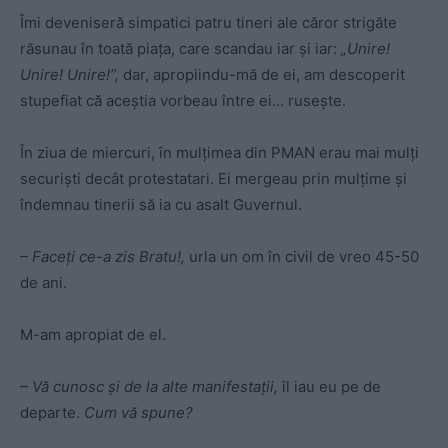
Îmi deveniseră simpatici patru tineri ale căror strigăte
răsunau în toată piaţa, care scandau iar şi iar:
„Unire!
Unire! Unire!”,
dar, apropiindu-mă de ei, am descoperit
stupefiat că aceştia vorbeau între ei… ruseşte.
În ziua de miercuri, în mulţimea din PMAN erau mai mulţi
securişti decât protestatari. Ei mergeau prin mulţime şi
îndemnau tinerii să ia cu asalt Guvernul.
– Faceţi ce-a zis Bratu!,
urla un om în civil de vreo 45-50
de ani.
M-am apropiat de el.
– Vă cunosc şi de la alte manifestaţii,
îl iau eu pe de
departe.
Cum vă spune?