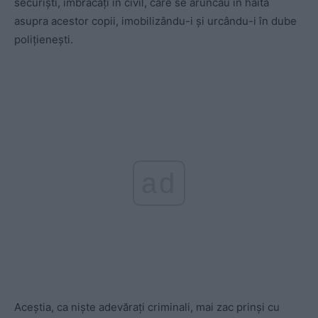
securişti, îmbrăcaţi în civil, care se aruncau în haită
asupra acestor copii, imobilizându-i şi urcându-i în dube
poliţieneşti.
ad
Aceştia, ca nişte adevăraţi criminali, mai zac prinşi cu