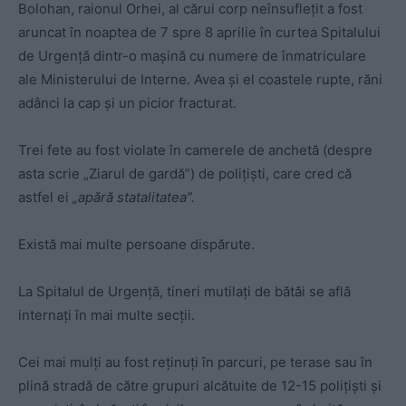
Bolohan, raionul Orhei, al cărui corp neînsufleţit a fost
aruncat în noaptea de 7 spre 8 aprilie în curtea Spitalului
de Urgenţă dintr-o maşină cu numere de înmatriculare
ale Ministerului de Interne. Avea şi el coastele rupte, răni
adânci la cap şi un picior fracturat.
Trei fete au fost violate în camerele de anchetă (despre
asta scrie „Ziarul de gardă”) de poliţişti, care cred că
astfel ei
„apără statalitatea”.
Există mai multe persoane dispărute.
La Spitalul de Urgenţă, tineri mutilaţi de bătăi se află
internaţi în mai multe secţii.
Cei mai mulţi au fost reţinuţi în parcuri, pe terase sau în
plină stradă de către grupuri alcătuite de 12-15 poliţişti şi