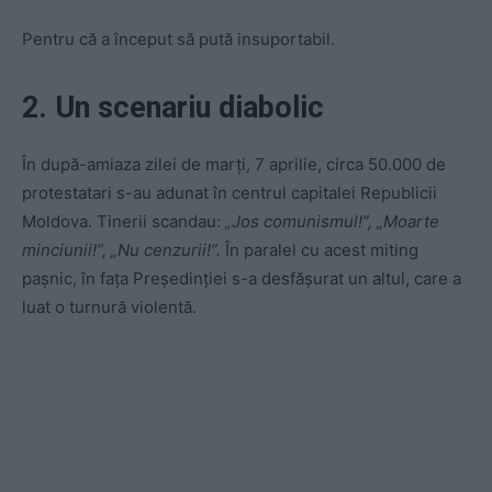
Pentru că a început să pută insuportabil.
2. Un scenariu diabolic
În după-amiaza zilei de marţi, 7 aprilie, circa 50.000 de
protestatari s-au adunat în centrul capitalei Republicii
Moldova. Tinerii scandau:
„Jos comunismul!”, „Moarte
minciunii!”, „Nu cenzurii!”.
În paralel cu acest miting
paşnic, în faţa Preşedinţiei s-a desfăşurat un altul, care a
luat o turnură violentă.