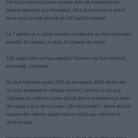
Partidul comunist pune aceste acte de vandalism pe
seama opoziţiei şi a României, fără să prezinte în acest
sens nicio probă demnă de a fi luată în seamă.
La 7 aprilie şi-n zilele imediat următoare au fost efectuate
arestări în cămine, în aule, în clasele de studii.
Toţi copiii care purtau panglici tricolore au fost reţinuţi,
anchetaţi, intimidaţi.
Au fost reţinute peste 300 de persoane (80% dintre ele
nu sunt angajate în câmpul muncii), unora li s-au pus
cătuşele pe mâini în clase (două dintre acestea sunt elevi
din clasa a XI-a de la Liceul „Mircea Eliade”), altele au fost
scoase din cămine după miezul nopţii sau reţinute în
plină stradă.