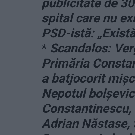
publicitate de 3
spital care nu ex
PSD-istă: „Exist
*
Scandalos: Verg
Primăria Constan
a batjocorit miș
Nepotul bolșevic
Constantinescu, n
Adrian Năstase, t