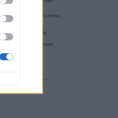
FAR (Coarnă)
România pe Primul Loc (Ponta)
Altul
Arată rezultatele
Arhiva sondajelor
- Advertisment -