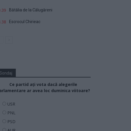
.39
Bătălia de la Călugăreni
.38
Escrocul Chirieac
Sondaj
Ce partid ați vota dacă alegerile
arlamentare ar avea loc duminica viitoare?
USR
PNL
PSD
AUR