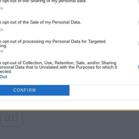
o opt-out of the Sharing of my personal data.
In
unțat că România va primi 10 milioane de doze de
o opt-out of the Sale of my Personal Data.
unizarea a 5 milioane de persoane (în cazul în care se
In
beneficia de vaccin vor fi angajații din sănătate și
ces.
to opt-out of processing my Personal Data for Targeted
ing.
In
făcând o
donație AICI.
Vă mulțumim!
o opt-out of Collection, Use, Retention, Sale, and/or Sharing
ersonal Data that Is Unrelated with the Purposes for which it
lected.
Out
CONFIRM
ad