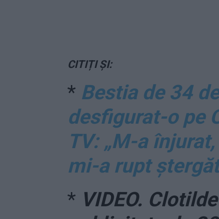
CITIȚI ȘI:
*
Bestia de 34 de
desfigurat-o pe C
TV: „M-a înjurat,
mi-a rupt ştergă
*
VIDEO. Clotilde