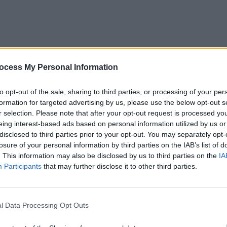
stituțiile sale specializate, mijloacele necesare să facă
ocess My Personal Information
de mare de oameni. În plus, dacă acest vaccin va fi cel
to opt-out of the sale, sharing to third parties, or processing of your per
 condiții cu totul speciale, depozitare la temperaturi
formation for targeted advertising by us, please use the below opt-out s
t la un interval relativ scurt (o săptămână). Medici
r selection. Please note that after your opt-out request is processed y
cat că atât medicii de familie, cât și DSP-urile și
eing interest-based ads based on personal information utilized by us or
pentru așa ceva.
disclosed to third parties prior to your opt-out. You may separately opt-
losure of your personal information by third parties on the IAB’s list of
. This information may also be disclosed by us to third parties on the
IA
frastructura pentru momentul în care se va trece la
Participants
that may further disclose it to other third parties.
 de vaccinare, noi avem în pregătire, lucrăm continuu,
trategia de vaccinare. La începutul anului va veni
 vor fi mai multe tranșe, fiecare tranșă va fi
l Data Processing Opt Outs
 Vor fi invitați și Armata, și DSU, și spitalele județene,