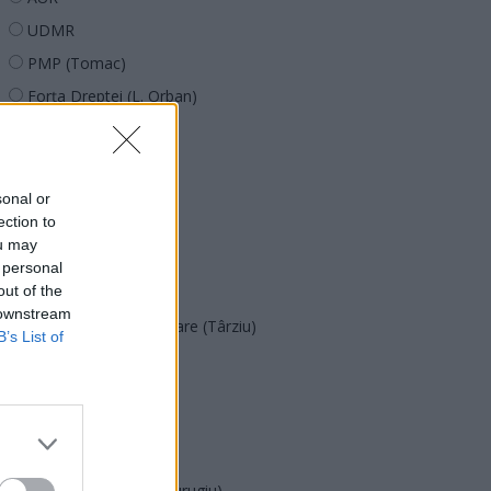
UDMR
PMP (Tomac)
Forța Dreptei (L. Orban)
PNȚMM
REPER
SENS
sonal or
ection to
SOS (Șoșoacă)
ou may
POT (Gavrilă)
 personal
out of the
PACE (Peia)
 downstream
Acțiunea Conservatoare (Târziu)
B’s List of
PDF (Lazarus)
PUSL (D. Voiculescu)
PNȚCD (Pavelescu)
PNCR (Terheș)
Partidul Patrioților (Surugiu)