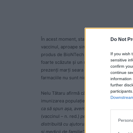
În acest moment, statul român nu are, prin in
Do Not Pr
vaccinul, aproape simultan, unui număr atât 
If you wish 
produs de BioNTech și Pfizer, serul necesită
sensitive in
foarte scăzute și un rapel (a doua doză) făcu
confirm you
prezenți marți seara la Realitatea TV au expli
continue se
farmaciile nu sunt nici pregătiți, nici dotați 
information 
further disc
participants
Nelu Tătaru afirmă că se pregătește acum in
Downstream 
imunizarea populației:
“În această strategie
ca să spun așa, avem oameni care stabilesc s
(vaccinul – n. red.)
pentru personalul medical,
Persona
distribuită cu ajutorul unor anumite structuri.
și medicii de familie”.