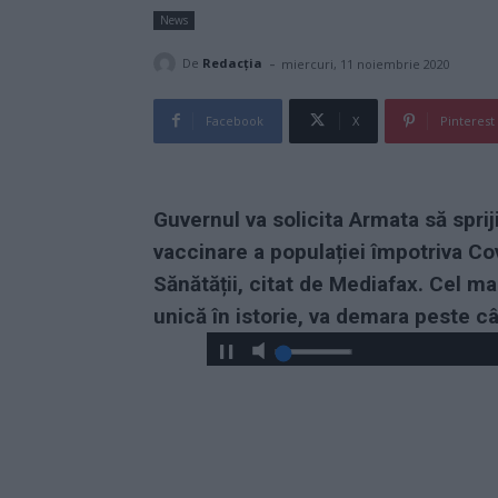
News
-
De
Redacţia
miercuri, 11 noiembrie 2020
Facebook
X
Pinterest
Guvernul va solicita Armata să spri
vaccinare a populației împotriva Co
Sănătății, citat de Mediafax. Cel m
unică în istorie, va demara peste câ