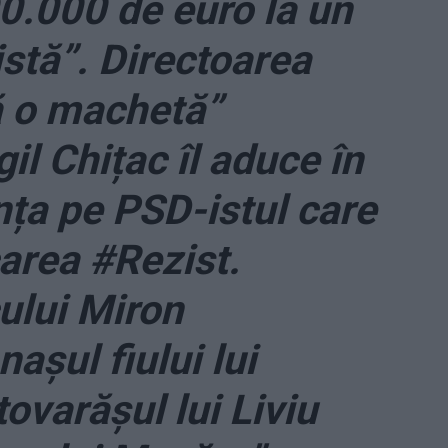
00.000 de euro la un
istă”. Directoarea
ă o machetă”
il Chițac îl aduce în
ța pe PSD-istul care
carea #Rezist.
ului Miron
așul fiului lui
ovarășul lui Liviu