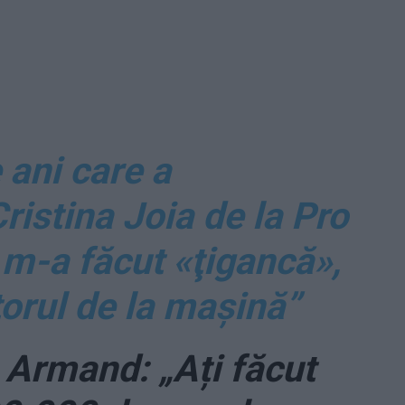
 ani care a
ristina Joia de la Pro
 m-a făcut «ţigancă»,
torul de la maşină”
 Armand: „Ați făcut