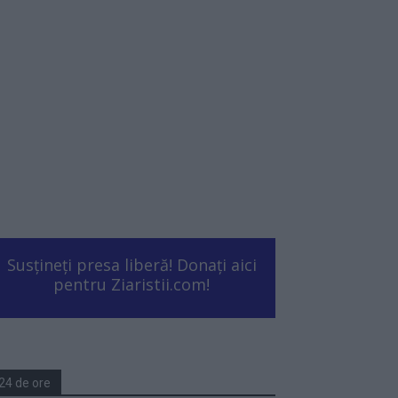
Susțineți presa liberă! Donați aici
pentru Ziaristii.com!
24 de ore