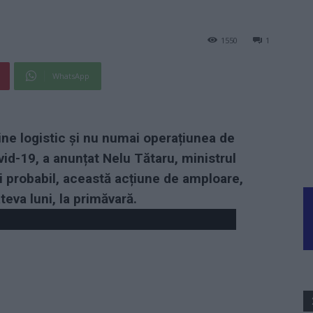
1550
1
WhatsApp
jine logistic și nu numai operațiunea de
vid-19, a anunțat Nelu Tătaru, ministrul
ai probabil, această acțiune de amploare,
teva luni, la primăvară.