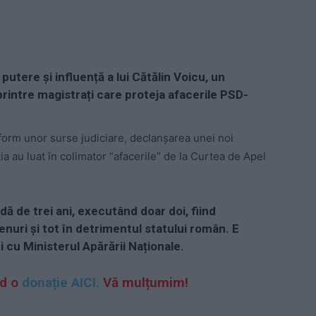
putere și influență a lui Cătălin Voicu, un
printre magistrați care proteja afacerile PSD-
orm unor surse judiciare, declanșarea unei noi
ia au luat în colimator “afacerile” de la Curtea de Apel
dă de trei ani, executând doar doi, fiind
uri și tot în detrimentul statului român. E
 cu Ministerul Apărării Naționale.
d o
donație AICI.
Vă mulțumim!