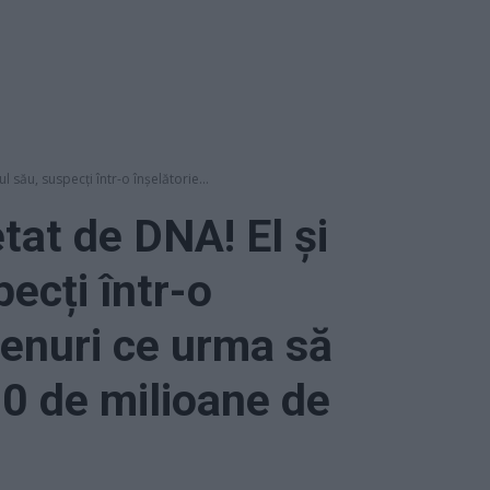
l său, suspecți într-o înșelătorie...
etat de DNA! El și
ecți într-o
renuri ce urma să
60 de milioane de