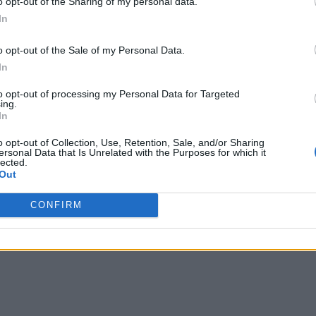
o opt-out of the Sharing of my personal data.
 a dat în judecată ANRP, iar în instanță au depus o
In
e euro. Procesul s-a judecat “suspect de repede”, iar
o opt-out of the Sale of my Personal Data.
In
București, curte controlată de Lia Savonea,
to opt-out of processing my Personal Data for Targeted
ing.
In
 suspectați că iau decizii în “favoarea infractorilor”,
o opt-out of Collection, Use, Retention, Sale, and/or Sharing
ele.
ersonal Data that Is Unrelated with the Purposes for which it
lected.
Out
 Advertisement -
CONFIRM