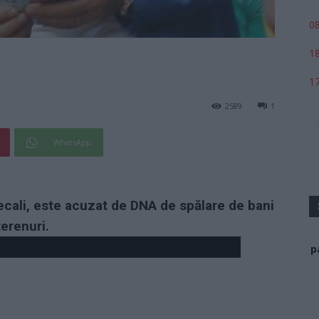
08
18
17
2589
1
WhatsApp
ecali, este acuzat de DNA de spălare de bani
terenuri.
p