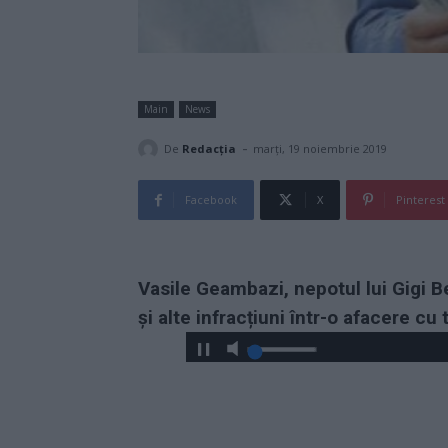
Main
News
-
De
Redacţia
marți, 19 noiembrie 2019
Facebook
X
Pinterest
Vasile Geambazi, nepotul lui Gigi B
și alte infracțiuni într-o afacere cu 