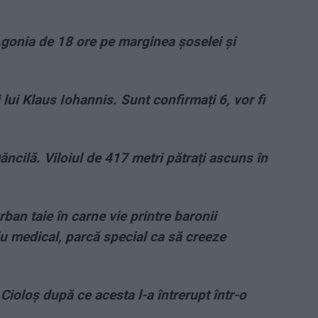
! Agonia de 18 ore pe marginea șoselei și
 lui Klaus Iohannis. Sunt confirmați 6, vor fi
ăncilă. Viloiul de 417 metri pătrați ascuns în
rban taie în carne vie printre baronii
iu medical, parcă special ca să creeze
Cioloş după ce acesta l-a întrerupt într-o