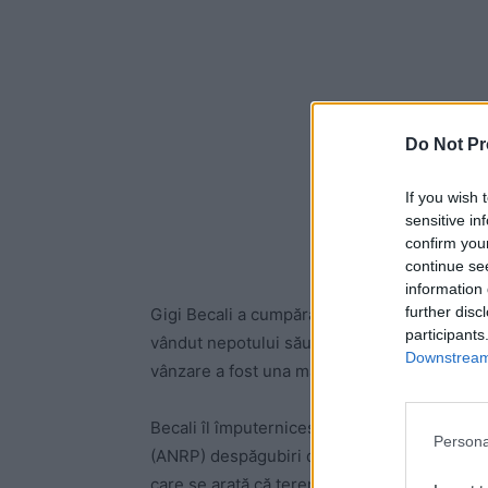
Do Not Pr
If you wish 
sensitive in
confirm you
continue se
information 
further disc
Gigi Becali a cumpărat în 2006 un teren de 2
participants
vândut nepotului său Vasile Geambazi cu un 
Downstream 
vânzare a fost una mascată, Becali rămânând 
Becali îl împuternicește pe nepot să ceară Au
Persona
(ANRP) despăgubiri de 20 de milioane de eur
care se arată că terenul respectiv a fost con