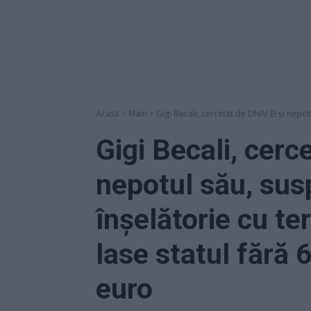
Acasă
Main
Gigi Becali, cercetat de DNA! El și nepotu
Gigi Becali, cerc
nepotul său, susp
înșelătorie cu te
lase statul fără 
euro