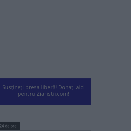
Susțineți presa liberă! Donați aici
pentru Ziaristii.com!
24 de ore