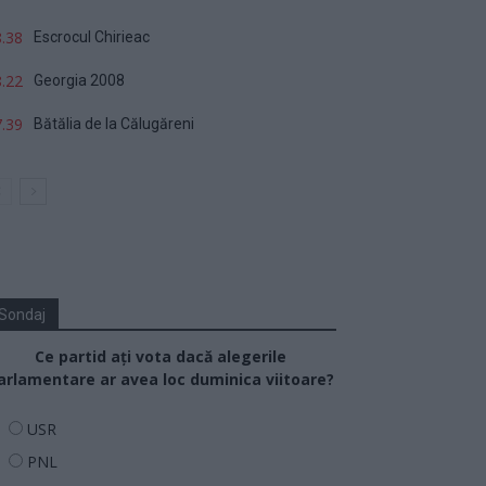
.38
Escrocul Chirieac
.22
Georgia 2008
.39
Bătălia de la Călugăreni
Sondaj
Ce partid ați vota dacă alegerile
arlamentare ar avea loc duminica viitoare?
USR
PNL