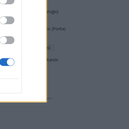
PNCR (Terheș)
Partidul Patrioților (Surugiu)
FAR (Coarnă)
România pe Primul Loc (Ponta)
Altul
Arată rezultatele
Arhiva sondajelor
- Advertisment -