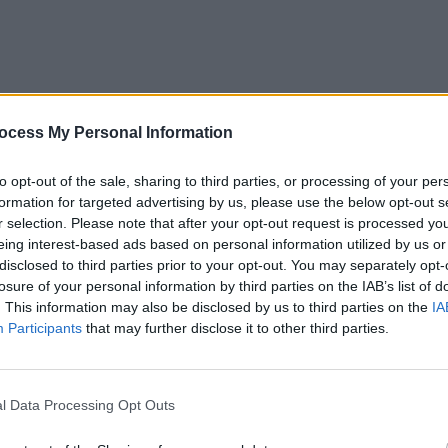
ocess My Personal Information
to opt-out of the sale, sharing to third parties, or processing of your per
formation for targeted advertising by us, please use the below opt-out s
r selection. Please note that after your opt-out request is processed y
eing interest-based ads based on personal information utilized by us or
disclosed to third parties prior to your opt-out. You may separately opt-
losure of your personal information by third parties on the IAB’s list of
1 de hectare în comuna Voluntari. Apoi, acesta i l-a
. This information may also be disclosed by us to third parties on the
IA
milion de euro. Există suspiciuni că și această
Participants
that may further disclose it to other third parties.
de fapt proprietar al terenului.
torității Naționale pentru Restituirea Proprietăților
l Data Processing Opt Outs
o în urma unor evaluări și a depunerii unor acte în
fiscat și folosit abuziv de comuniști. ANRP a refuzat să