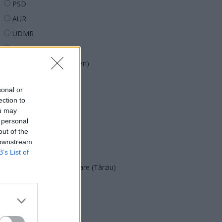
PSD
AUR
UDMR
PMP (Tomac)
Forța Dreptei (L. Orban)
PNȚMM
sonal or
REPER
ection to
SENS
ou may
 personal
SOS (Șoșoacă)
out of the
POT (Gavrilă)
 downstream
PACE (Peia)
B’s List of
Acțiunea Conservatoare (Târziu)
PDF (Lazarus)
PUSL (D. Voiculescu)
PNȚCD (Pavelescu)