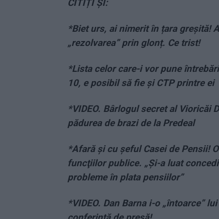
CITIȚI ȘI:
*
Biet urs, ai nimerit în țara greșită
„rezolvarea” prin glonț. Ce trist!
*
Lista celor care-i vor pune întrebări
10, e posibil să fie și CTP printre ei
*
VIDEO. Bârlogul secret al Vioricăi D
pădurea de brazi de la Predeal
*
Afară şi cu şeful Casei de Pensii! O
funcţiilor publice. „Şi-a luat conced
probleme în plata pensiilor”
*
VIDEO. Dan Barna i-o „întoarce” lui 
conferinţă de presă!