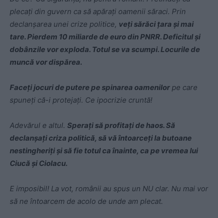
plecați din guvern ca să apărați oamenii săraci. Prin
declanșarea unei crize politice,
veți sărăci țara și mai
tare. Pierdem 10 miliarde de euro din PNRR. Deficitul și
dobânzile vor exploda. Totul se va scumpi. Locurile de
muncă vor dispărea.
Faceți jocuri de putere pe spinarea oamenilor
pe care
spuneți că-i protejați. Ce ipocrizie cruntă!
Adevărul e altul.
Sperați să profitați de haos. Să
declanșați criza politică, să vă întoarceți la butoane
nestingheriți și să fie totul ca înainte, ca pe vremea lui
Ciucă și Ciolacu.
E imposibil! La vot, românii au spus un NU clar. Nu mai vor
să ne întoarcem de acolo de unde am plecat.