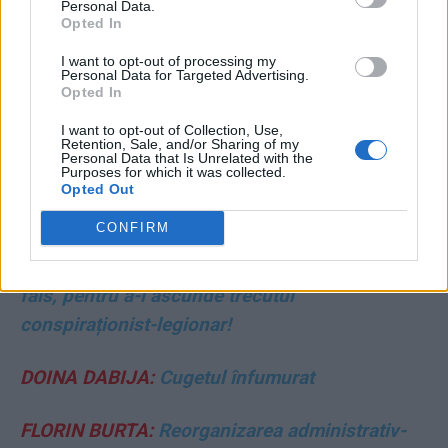
Personal Data.
VITALIE COJOCARI:
Confruntarea de la
Opted In
Tiraspol
I want to opt-out of processing my
Personal Data for Targeted Advertising.
Opted In
MATEI UDREA:
De aici venim: de la 50 de
dolari!
I want to opt-out of Collection, Use,
Retention, Sale, and/or Sharing of my
Personal Data that Is Unrelated with the
Purposes for which it was collected.
ANDREI COLȚEA:
Evanghelia după Donald
Opted Out
CONFIRM
VASILE POPOVICI:
Șarlatanie la Timișoara:
preoții au promovat un senator AUR sub nume
fals, pentru a-i ascunde trecutul
conspiraționist-legionar!
DOINA DABIJA:
Cugetul înfumurat
FLORIN BURTA:
Reorganizarea administrativ-