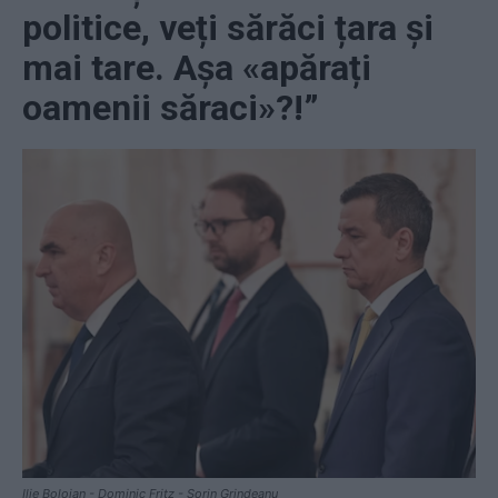
politice, veți sărăci țara și
mai tare. Așa «apărați
oamenii săraci»?!”
Ilie Bolojan - Dominic Fritz - Sorin Grindeanu