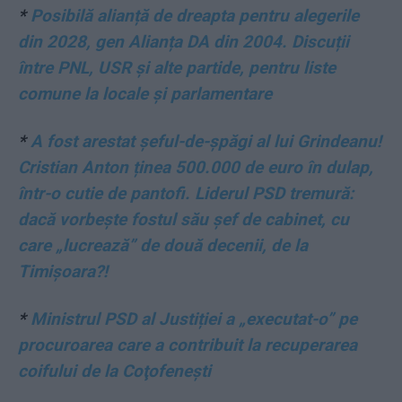
*
Posibilă alianță de dreapta pentru alegerile
din 2028, gen Alianța DA din 2004. Discuții
între PNL, USR și alte partide, pentru liste
comune la locale și parlamentare
*
A fost arestat șeful-de-șpăgi al lui Grindeanu!
Cristian Anton ținea 500.000 de euro în dulap,
într-o cutie de pantofi. Liderul PSD tremură:
dacă vorbește fostul său șef de cabinet, cu
care „lucrează” de două decenii, de la
Timișoara?!
*
Ministrul PSD al Justiției a „executat-o” pe
procuroarea care a contribuit la recuperarea
coifului de la Coţofeneşti