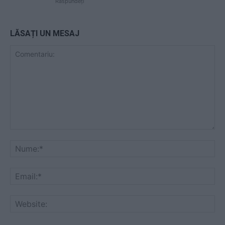
Răspundeți
LĂSAȚI UN MESAJ
Comentariu:
Nu
Ema
Web