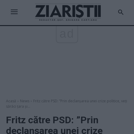
ad
Acasă
News
Fritz către PSD: ”Prin declanșarea unei crize politice, veți
sărăci țara și...
Fritz către PSD: ”Prin
declanșarea unei crize