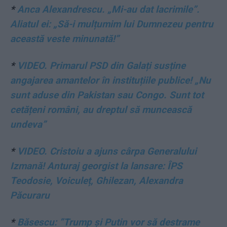
*
Anca Alexandrescu. „Mi-au dat lacrimile”.
Aliatul ei: „Să-i mulțumim lui Dumnezeu pentru
această veste minunată!”
*
VIDEO. Primarul PSD din Galați susține
angajarea amantelor în instituțiile publice! „Nu
sunt aduse din Pakistan sau Congo. Sunt tot
cetățeni români, au dreptul să muncească
undeva”
*
VIDEO. Cristoiu a ajuns cârpa Generalului
Izmană! Anturaj georgist la lansare: ÎPS
Teodosie, V
oiculeț, Ghilezan,
Alexandra
Păcuraru
*
Băsescu: ”Trump şi Putin vor să destrame