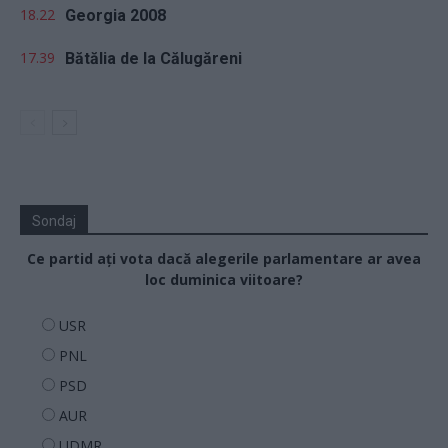
18.22
Georgia 2008
17.39
Bătălia de la Călugăreni
Sondaj
Ce partid ați vota dacă alegerile parlamentare ar avea
loc duminica viitoare?
USR
PNL
PSD
AUR
UDMR