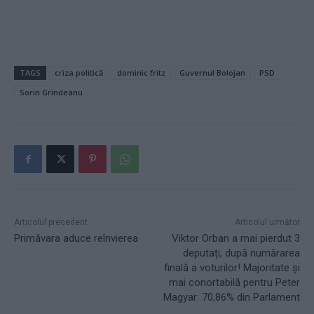
TAGS
criza politică
dominic fritz
Guvernul Bolojan
PSD
Sorin Grindeanu
Articolul precedent
Articolul următor
Primăvara aduce reînvierea
Viktor Orban a mai pierdut 3
deputați, după numărarea
finală a voturilor! Majoritate și
mai conortabilă pentru Peter
Magyar: 70,86% din Parlament