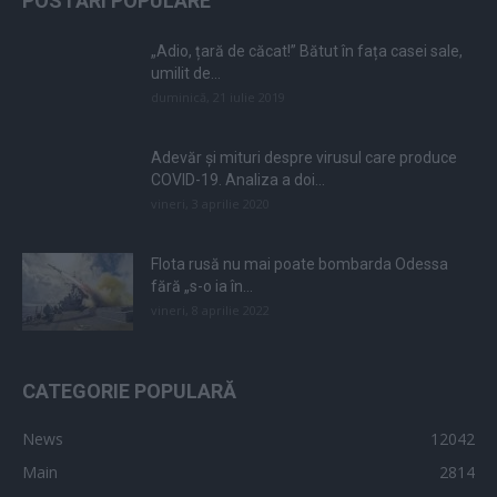
POSTĂRI POPULARE
„Adio, țară de căcat!” Bătut în fața casei sale,
umilit de...
duminică, 21 iulie 2019
Adevăr și mituri despre virusul care produce
COVID-19. Analiza a doi...
vineri, 3 aprilie 2020
Flota rusă nu mai poate bombarda Odessa
fără „s-o ia în...
vineri, 8 aprilie 2022
CATEGORIE POPULARĂ
News
12042
Main
2814