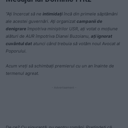
”Ați încercat să ne
intimidați
încă din primele săptămâni
ale acestei guvernări. Ați organizat
campanii de
denigrare
împotriva miniștrilor USR, ați votat o moțiune
alături de AUR împotriva Dianei Buzoianu,
ați ignorat
cuvântul dat
atunci când trebuia să votăm noul Avocat al
Poporului.
Acum vreți să schimbați premierul cu un an înainte de
termenul agreat.
- Advertisement -
De ce? Cu siguranță, nu pentru români. Pretindeți că