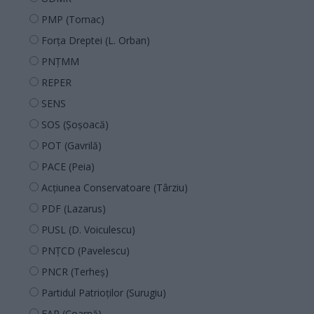
PMP (Tomac)
Forța Dreptei (L. Orban)
PNȚMM
REPER
SENS
SOS (Șoșoacă)
POT (Gavrilă)
PACE (Peia)
Acțiunea Conservatoare (Târziu)
PDF (Lazarus)
PUSL (D. Voiculescu)
PNȚCD (Pavelescu)
PNCR (Terheș)
Partidul Patrioților (Surugiu)
FAR (Coarnă)