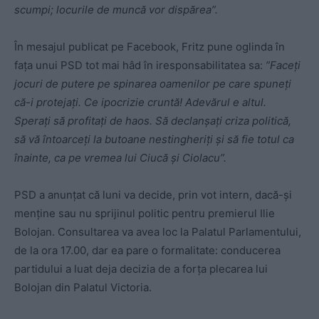
scumpi; locurile de muncă vor dispărea”.
În mesajul publicat pe Facebook, Fritz pune oglinda în
fața unui PSD tot mai hâd în iresponsabilitatea sa:
”
Faceți
jocuri de putere pe spinarea oamenilor pe care spuneți
că-i protejați. Ce ipocrizie cruntă!
Adevărul e altul.
Sperați să profitați de haos. Să declanșați criza politică,
să vă întoarceți la butoane nestingheriți și să fie totul ca
înainte, ca pe vremea lui Ciucă și Ciolacu”.
PSD a anunțat că luni va decide, prin vot intern, dacă-și
menține sau nu sprijinul politic pentru premierul Ilie
Bolojan. Consultarea va avea loc la Palatul Parlamentului,
de la ora 17.00, dar ea pare o formalitate: conducerea
partidului a luat deja decizia de a forța plecarea lui
Bolojan din Palatul Victoria.