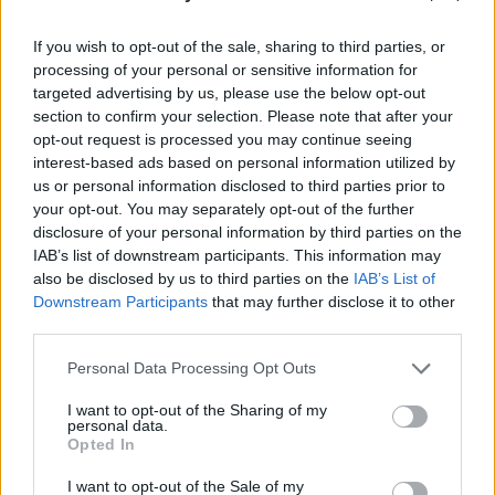
BOGDAN GLĂVAN:
Raționalizarea carburanților
If you wish to opt-out of the sale, sharing to third parties, or
processing of your personal or sensitive information for
MIHAI RĂZVAN MORARU:
PSD bagă România
targeted advertising by us, please use the below opt-out
section to confirm your selection. Please note that after your
în criză pentru a-și salva clientela
opt-out request is processed you may continue seeing
interest-based ads based on personal information utilized by
MARIE-COSETTE HANGANU:
Simion nu mai
us or personal information disclosed to third parties prior to
your opt-out. You may separately opt-out of the further
mizează pe Trump, îl așteaptă pe Vance. 5
disclosure of your personal information by third parties on the
motive ale „năpârlirii” sale
IAB’s list of downstream participants. This information may
also be disclosed by us to third parties on the
IAB’s List of
VLADIMIR MUNTEANU:
Miercurea Trădării –
Downstream Participants
that may further disclose it to other
third parties.
asasinarea democrației ca ritual. Nicușor Dan a
trădat precum Iuda
Personal Data Processing Opt Outs
I want to opt-out of the Sharing of my
DANA HERING:
Și totuși, guru va face benzina
personal data.
Opted In
un leu! Colonelu’ e de acord
I want to opt-out of the Sale of my