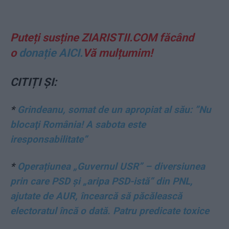
Puteți susține ZIARISTII.COM făcând
o
donație AICI.
Vă mulțumim!
CITIȚI ȘI:
*
Grindeanu, somat de un apropiat al său: ”Nu
blocaţi România! A sabota este
iresponsabilitate”
*
Operațiunea „Guvernul USR” – diversiunea
prin care PSD și „aripa PSD-istă” din PNL,
ajutate de AUR, încearcă să păcălească
electoratul încă o dată. Patru predicate toxice