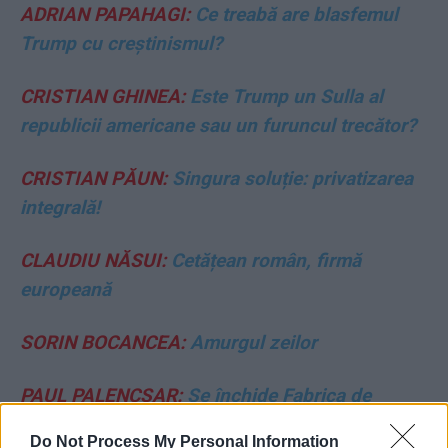
ADRIAN PAPAHAGI:
Ce treabă are blasfemul
Trump cu creștinismul?
CRISTIAN GHINEA:
Este Trump un Sulla al
republicii americane sau un furuncul trecător?
CRISTIAN PĂUN:
Singura soluție: privatizarea
integrală!
CLAUDIU NĂSUI:
Cetățean român, firmă
europeană
SORIN BOCANCEA:
Amurgul zeilor
PAUL PALENCSAR:
Se închide Fabrica de
minciuni!
Do Not Process My Personal Information