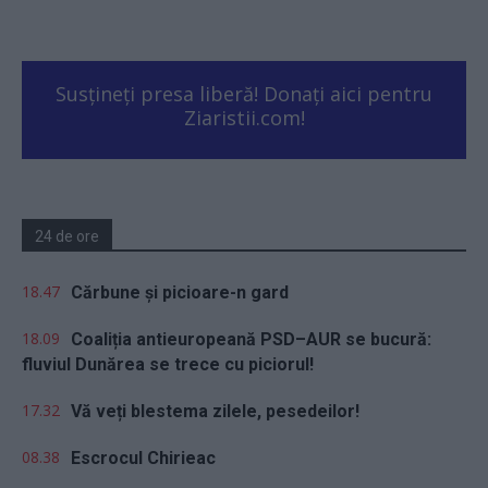
Susțineți presa liberă! Donați aici pentru
Ziaristii.com!
24 de ore
18.47
Cărbune și picioare-n gard
18.09
Coaliția antieuropeană PSD–AUR se bucură:
fluviul Dunărea se trece cu piciorul!
17.32
Vă veți blestema zilele, pesedeilor!
08.38
Escrocul Chirieac