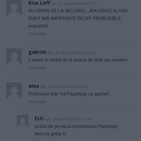
Kise Leff
luni, 20 aprilie 2026 La 10.17
AU ORDIN DE LA SECURICI. „AFACERILE ALORA
SUNT MAI IMPRTANTE DECAT PROBLEMELE
populimii!
Răspundeți
gabriel
luni, 20 aprilie 2026 La 10.34
Îi doare în moțul de la bască de țară sau oameni.
Răspundeți
alex
luni, 20 aprilie 2026 La 19.19
Profesorul Știe Tot Papahagi ce spune?
Răspundeți
Esti
luni, 20 aprilie 2026 La 21.42
praful de pe tocul profesorului Papshagi.
Mars la ghita tv.