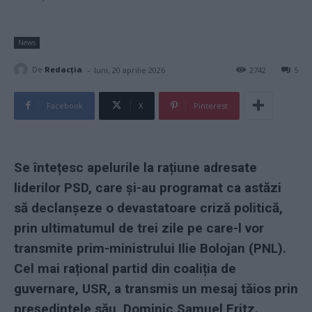
News
-
De
Redacţia
luni, 20 aprilie 2026
2742
5
Facebook
X
Pinterest
Se întețesc apelurile la rațiune adresate
liderilor PSD, care și-au programat ca astăzi
să declanșeze o devastatoare criză politică,
prin ultimatumul de trei zile pe care-l vor
transmite prim-ministrului Ilie Bolojan (PNL).
Cel mai rațional partid din coaliția de
guvernare, USR, a transmis un mesaj tăios prin
președintele său, Dominic Samuel Fritz.