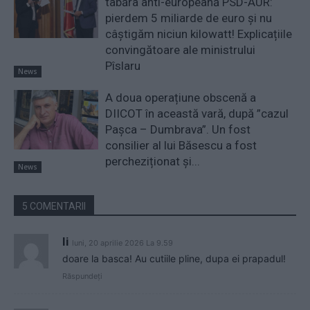
tabăra anti-europeană PSD-AUR:
pierdem 5 miliarde de euro și nu
câștigăm niciun kilowatt! Explicațiile
convingătoare ale ministrului
Pîslaru
News
A doua operațiune obscenă a
DIICOT în această vară, după ”cazul
Pașca – Dumbrava”. Un fost
consilier al lui Băsescu a fost
percheziționat și...
News
5 COMENTARII
Ii
luni, 20 aprilie 2026 La 9.59
doare la basca! Au cutiile pline, dupa ei prapadul!
Răspundeți