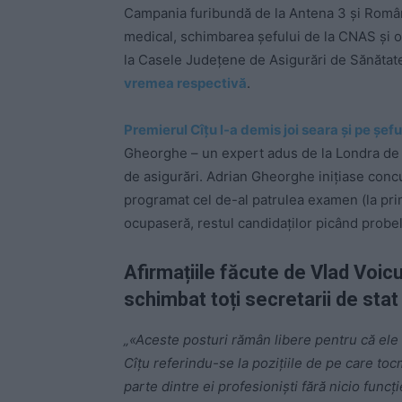
Campania furibundă de la Antena 3 și Român
medical, schimbarea șefului de la CNAS și o
la Casele Județene de Asigurări de Sănătat
vremea respectivă
.
Premierul Cîțu l-a demis joi seara și pe șe
Gheorghe – un expert adus de la Londra de V
de asigurări. Adrian Gheorghe inițiase concu
programat cel de-al patrulea examen (la pri
ocupaseră, restul candidaților picând probel
Afirmațiile făcute de Vlad Voic
schimbat toți secretarii de sta
„«Aceste posturi rămân libere pentru că ele a
Cîțu referindu-se la pozițiile de pe care t
parte dintre ei profesioniști fără nicio funcți