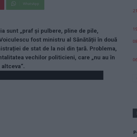
WhatsApp
21
19
a sunt „praf și pulbere, pline de pile,
Voiculescu fost ministru al Sănătății în două
08
strației de stat de la noi din țară. Problema,
litatea vechilor politicieni, care „nu au în
06
 altceva“.
p