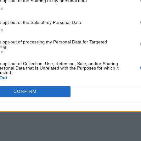
o opt-out of the Sharing of my personal data.
In
o opt-out of the Sale of my Personal Data.
l militar pus de președintele Klaus Iohannis să conducă
In
 dus atunci indignat la premierul Cîțu, reclamându-i
 închis, disponibile doar pentru „esențiali“.
to opt-out of processing my Personal Data for Targeted
ing.
In
 Advertisement -
o opt-out of Collection, Use, Retention, Sale, and/or Sharing
ersonal Data that Is Unrelated with the Purposes for which it
lected.
Out
CONFIRM