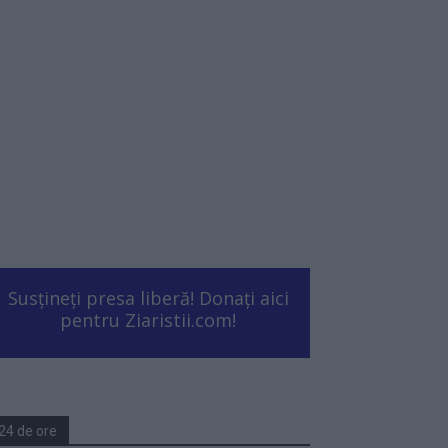
Susțineți presa liberă! Donați aici
pentru Ziaristii.com!
24 de ore