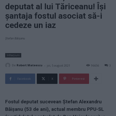
deputat al lui Tăriceanu! Își
șantaja fostul asociat să-i
cedeze un iaz
Ștefan Băișanu
Infracțiuni
-
De
Robert Mateescu
joi, 5 august 2021
96656
3
Facebook
X
Pinterest
Fostul deputat sucevean Ștefan Alexandru
Băișanu (53 de ani), actual membru PPU-SL