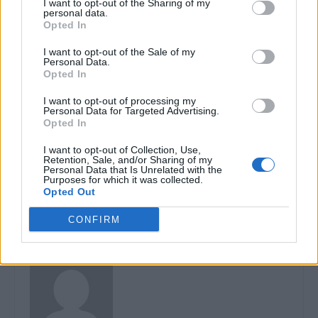
I want to opt-out of the Sharing of my
personal data.
Opted In
I want to opt-out of the Sale of my
Personal Data.
Opted In
I want to opt-out of processing my
Articolul precedent
Articolul următor
Personal Data for Targeted Advertising.
VIDEO. Sfaturile interlope ale
Sinistrul Curea, ziaristul cu
Opted In
lui Mirel Curea (EVZ) pentru
porniri interlope, despre Dan
eliminarea lui Mălin Bot: „Îl
Barna: „E băbălău! E bou! E
I want to opt-out of Collection, Use,
Retention, Sale, and/or Sharing of my
provoci și îl bați de se cacă
fraier! E labagiu! L-a prins aia
Personal Data that Is Unrelated with the
pe el”. Dan Andronic și Robert
în baie”. Infractorul Andronic
Purposes for which it was collected.
Opted Out
Turcescu se hlizesc
îi ține isonul
CONFIRM
Robert Mateescu