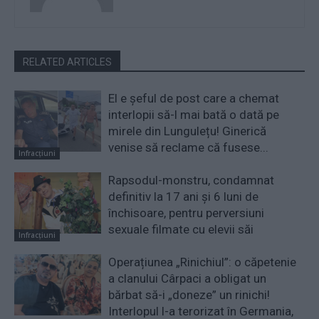
RELATED ARTICLES
El e șeful de post care a chemat
interlopii să-l mai bată o dată pe
mirele din Lungulețu! Ginerică
venise să reclame că fusese...
Infracțiuni
Rapsodul-monstru, condamnat
definitiv la 17 ani și 6 luni de
închisoare, pentru perversiuni
sexuale filmate cu elevii săi
Infracțiuni
Operațiunea „Rinichiul”: o căpetenie
a clanului Cârpaci a obligat un
bărbat să-i „doneze” un rinichi!
Interlopul l-a terorizat în Germania,