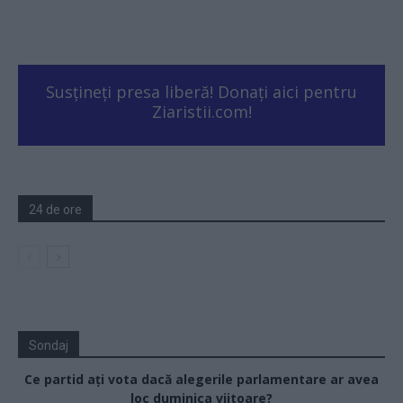
Susțineți presa liberă! Donați aici pentru
Ziaristii.com!
24 de ore
Sondaj
Ce partid ați vota dacă alegerile parlamentare ar avea
loc duminica viitoare?