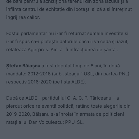
de bani pentru a achiziţiona terenul din zona iazului şi a
înfiinţa centrul de echitaţie din Ipoteşti şi că a şi întreţinut
îngrijirea cailor.
Fostul parlamentar nu i-ar fi returnat sumele investite şi
i-ar fi spus că-i plăteşte datoriile dacă îi va ceda şi iazul,
relatează Agerpres. Aici ar fi infracțiunea de șantaj.
Ștefan Băiașnu
a fost deputat timp de 8 ani, în două
mandate: 2012-2016 (sub „steagul” USL, din partea PNL),
respectiv 2016-2020 (pe lista ALDE).
După ce ALDE – partidul lui C. A. C. P. Tăriceanu – a
pierdut orice relevanță politică, ratând toate alegerile din
2019-2020, Băișanu s-a înrolat în armata de politicieni
ratați a lui Dan Voiculescu: PPU-SL.