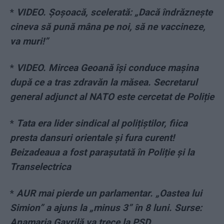
*
VIDEO. Șoșoacă, scelerată: „Dacă îndrăznește
cineva să pună mâna pe noi, să ne vaccineze,
va muri!”
*
VIDEO. Mircea Geoană își conduce mașina
după ce a tras zdravăn la măsea. Secretarul
general adjunct al NATO este cercetat de Poliție
*
Tata era lider sindical al polițiștilor, fiica
presta dansuri orientale și fura curent!
Beizadeaua a fost parașutată în Poliție și la
Transelectrica
*
AUR mai pierde un parlamentar. „Oastea lui
Simion” a ajuns la „minus 3” în 8 luni. Surse:
Anamaria Gavrilă va trece la PSD