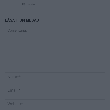
Răspundeți
LĂSAȚI UN MESAJ
Comentariu:
Nu
Ema
Web