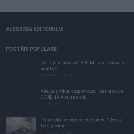
ALEGEREA EDITORULUI
POSTĂRI POPULARE
„Adio, țară de căcat!” Bătut în fața casei sale,
umilit de...
duminică, 21 iulie 2019
Adevăr și mituri despre virusul care produce
COVID-19. Analiza a doi...
vineri, 3 aprilie 2020
Flota rusă nu mai poate bombarda Odessa
fără „s-o ia în...
vineri, 8 aprilie 2022