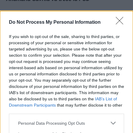
*
Cele 4 pensii speciale ale lui Valer Dorneanu:
Do Not Process My Personal Information
9.180 de euro pe lună, dintr-un venit total de
17.200 de euro
If you wish to opt-out of the sale, sharing to third parties, or
processing of your personal or sensitive information for
*
Greșeala fatală a lui Bin Laden: nu le-a luat un
targeted advertising by us, please use the below opt-out
section to confirm your selection. Please note that after your
uscător de rufe celor trei neveste ale sale!
opt-out request is processed you may continue seeing
Indiciul prin care a fost localizat de CIA
interest-based ads based on personal information utilized by
us or personal information disclosed to third parties prior to
- Advertisement -
your opt-out. You may separately opt-out of the further
disclosure of your personal information by third parties on the
IAB’s list of downstream participants. This information may
also be disclosed by us to third parties on the
IAB’s List of
Downstream Participants
that may further disclose it to other
third parties.
TAGS
ALDE
PPU-SL
reținut
șantaj
Ștefan Băișanu
Personal Data Processing Opt Outs