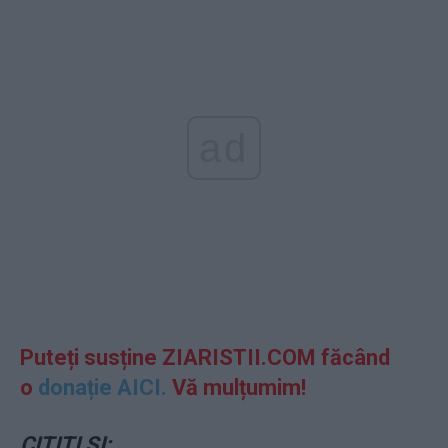
ad
Puteți susține ZIARISTII.COM făcând
o
donație AICI.
Vă mulțumim!
CITIȚI ȘI: