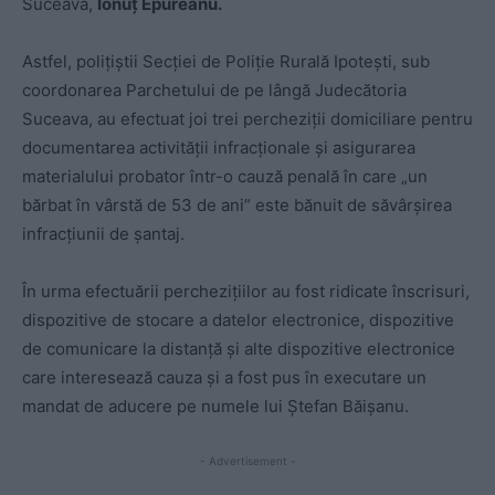
Suceava,
Ionuţ Epureanu.
Astfel, poliţiştii Secţiei de Poliţie Rurală Ipoteşti, sub
coordonarea Parchetului de pe lângă Judecătoria
Suceava, au efectuat joi trei percheziţii domiciliare pentru
documentarea activităţii infracţionale şi asigurarea
materialului probator într-o cauză penală în care „un
bărbat în vârstă de 53 de ani” este bănuit de săvârşirea
infracţiunii de şantaj.
În urma efectuării percheziţiilor au fost ridicate înscrisuri,
dispozitive de stocare a datelor electronice, dispozitive
de comunicare la distanţă şi alte dispozitive electronice
care interesează cauza şi a fost pus în executare un
mandat de aducere pe numele lui Ștefan Băișanu.
- Advertisement -