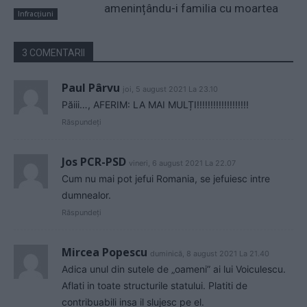
amenințându-i familia cu moartea
Infracțiuni
3 COMENTARII
Paul Pârvu
joi, 5 august 2021 La 23.10
Păiii…, AFERIM: LA MAI MULȚI!!!!!!!!!!!!!!!!!!!
Răspundeți
Jos PCR-PSD
vineri, 6 august 2021 La 22.07
Cum nu mai pot jefui Romania, se jefuiesc intre
dumnealor.
Răspundeți
Mircea Popescu
duminică, 8 august 2021 La 21.40
Adica unul din sutele de „oameni” ai lui Voiculescu.
Aflati in toate structurile statului. Platiti de
contribuabili insa il slujesc pe el.