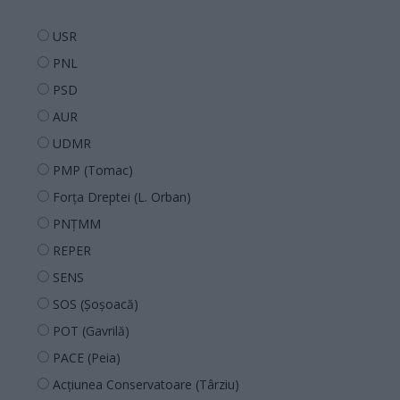
USR
PNL
PSD
AUR
UDMR
PMP (Tomac)
Forța Dreptei (L. Orban)
PNȚMM
REPER
SENS
SOS (Șoșoacă)
POT (Gavrilă)
PACE (Peia)
Acțiunea Conservatoare (Târziu)