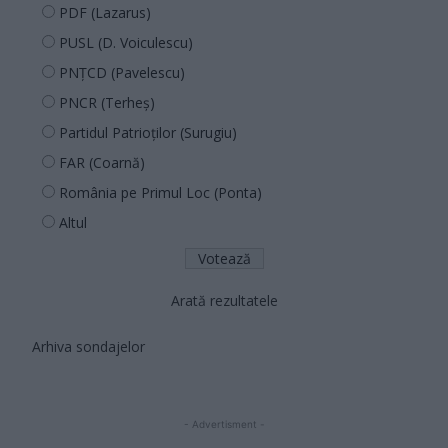
PDF (Lazarus)
PUSL (D. Voiculescu)
PNȚCD (Pavelescu)
PNCR (Terheș)
Partidul Patrioților (Surugiu)
FAR (Coarnă)
România pe Primul Loc (Ponta)
Altul
Arată rezultatele
Arhiva sondajelor
- Advertisment -