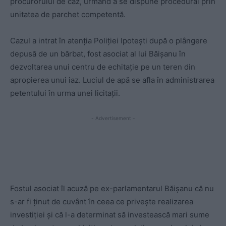
procurorului de caz, urmând a se dispune procedural prin
unitatea de parchet competentă.
Cazul a intrat în atenţia Poliţiei Ipoteşti după o plângere
depusă de un bărbat, fost asociat al lui Băişanu în
dezvoltarea unui centru de echitaţie pe un teren din
apropierea unui iaz. Luciul de apă se afla în administrarea
petentului în urma unei licitaţii.
- Advertisement -
Fostul asociat îl acuză pe ex-parlamentarul Băișanu că nu
s-ar fi ţinut de cuvânt în ceea ce priveşte realizarea
investiţiei şi că l-a determinat să investească mari sume