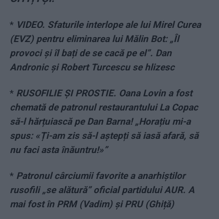
*
VIDEO. Sfaturile interlope ale lui Mirel Curea
(EVZ) pentru eliminarea lui Mălin Bot: „Îl
provoci și îl bați de se cacă pe el”. Dan
Andronic și Robert Turcescu se hlizesc
*
RUSOFILIE ȘI PROSTIE. Oana Lovin a fost
chemată de patronul restaurantului La Copac
să-l hărțuiască pe Dan Barna! „Horațiu mi-a
spus: «Ți-am zis să-l aștepți să iasă afară, să
nu faci asta înăuntru!»”
*
Patronul cârciumii favorite a anarhiștilor
rusofili „se alătură” oficial partidului AUR. A
mai fost în PRM (Vadim) și PRU (Ghiță)