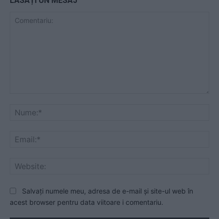
LĂSAȚI UN MESAJ
Comentariu:
Nu
Ema
Web
Salvați numele meu, adresa de e-mail și site-ul web în
acest browser pentru data viitoare i comentariu.