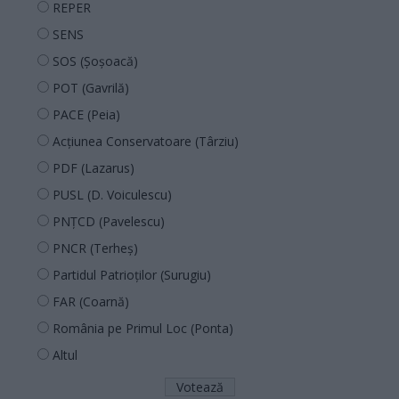
REPER
SENS
SOS (Șoșoacă)
POT (Gavrilă)
PACE (Peia)
Acțiunea Conservatoare (Târziu)
PDF (Lazarus)
PUSL (D. Voiculescu)
PNȚCD (Pavelescu)
PNCR (Terheș)
Partidul Patrioților (Surugiu)
FAR (Coarnă)
România pe Primul Loc (Ponta)
Altul