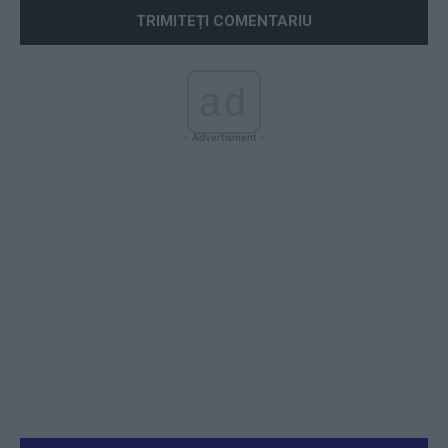
ad
- Advertisment -