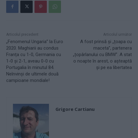
Articolul precedent
Articolul următor
„Fenomenul Ungaria” la Euro
A fost prinsă și „țoapa cu
2020. Maghiarii au condus
maceta”, partenera
Franța cu 1-0, Germania cu
„țopârlanului cu BMW”. A stat
1-0 și 2-1, aveau 0-0 cu
o noapte în arest, o așteaptă
Portugalia în minutul 84.
și pe ea libertatea
Neînvinși de ultimele două
campioane mondiale!
Grigore Cartianu