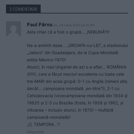
2 COMENTARII
Paul Pârvu
joi, 24 iunie 2021 La 10.59
Asta chiar că a fost o grupă… „NEBUNĂ”!!!
Ne-a amintit deee… „GROAPA-cu-LEI”, a stadionului
„Jalisco” din Guadalajara, de la Cupa-Mondială
ediția Mexico-1970!
Atunci, în rolul Ungariei de azi s-a aflat… ROMÂNIA
(!!!!!), care a făcut meciuri excelente cu toate cele
trei MARI din acea grupă: 0-1 cu Anglia (nimeni alta
decât… campioana mondială „en-titre”!), 2-1 cu
Cehoslovacia (vicecampioana-mondială din 1934 și
1962!) și 2-3 cu Brazilia (fosta, în 1958 și 1962, și
viitoarea – inclusiv atunci, în 1970! – multiplă
campioană-mondială)!
„O, TEMPORA…”!
Răspundeți