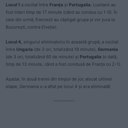
Locul 1
a oscilat între
Franța
și
Portugalia.
Lusitanii au
fost lideri timp de 17 minute (când au condus cu 1-0). În
cele din urmă, francezii au câștigat grupa și vor juca la
București, contra Elveției.
Locul 4,
singurul eliminatoriu în această grupă, a oscilat
între
Ungaria
(de 3 ori, totalizând 19 minute),
Germania
(de 3 ori, totalizând 60 de minute) și
Portugalia
(o dată,
timp de 13 minute, când a fost condusă de Franța cu 2-1).
Așadar, în două treimi din timpul de joc alocat ultimei
etape, Germania s-a aflat pe locul 4 și era eliminată!
- Advertisement -