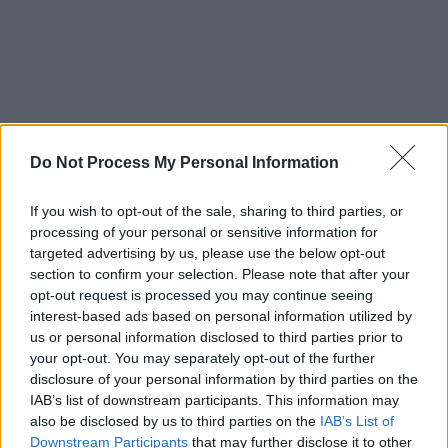
*
Benzema și Mbappé vin la București! Franța –
Do Not Process My Personal Information
Elveția, ultimul meci pe „Arena Națională” la
If you wish to opt-out of the sale, sharing to third parties, or
Euro 2020. Programul complet al „optimilor”
processing of your personal or sensitive information for
targeted advertising by us, please use the below opt-out
*
Naționala de fotbal a României, cele mai
section to confirm your selection. Please note that after your
opt-out request is processed you may continue seeing
proaste rezultate din ultimii 60 de ani! Mirel
interest-based ads based on personal information utilized by
Rădoi continuă să-și roadă unghiile…
us or personal information disclosed to third parties prior to
your opt-out. You may separately opt-out of the further
disclosure of your personal information by third parties on the
*
România, în grupă cu Coreea de Sud,
IAB’s list of downstream participants. This information may
Honduras și Noua Zeelandă la Olimpiada de la
also be disclosed by us to third parties on the
IAB’s List of
Tokyo. Obiectivul lui Rădoi: o medalie
Downstream Participants
that may further disclose it to other