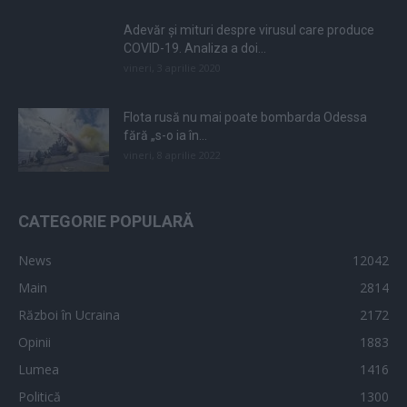
Adevăr și mituri despre virusul care produce
COVID-19. Analiza a doi...
vineri, 3 aprilie 2020
Flota rusă nu mai poate bombarda Odessa
fără „s-o ia în...
vineri, 8 aprilie 2022
CATEGORIE POPULARĂ
News
12042
Main
2814
Război în Ucraina
2172
Opinii
1883
Lumea
1416
Politică
1300