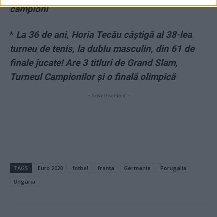
campioni
*
La 36 de ani, Horia Tecău câștigă al 38-lea
turneu de tenis, la dublu masculin, din 61 de
finale jucate! Are 3 titluri de Grand Slam,
Turneul Campionilor și o finală olimpică
- Advertisement -
TAGS
Euro 2020
fotbal
franța
Germania
Porugalia
Ungaria