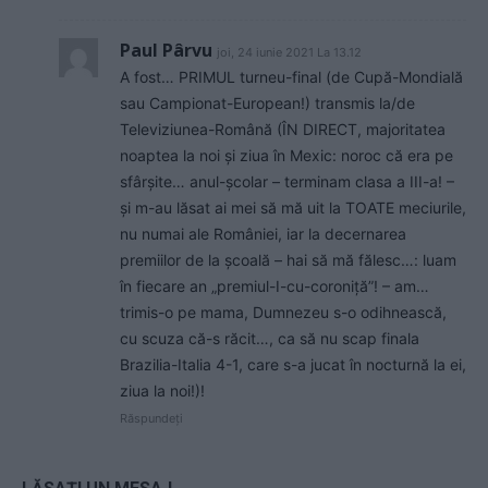
Paul Pârvu
joi, 24 iunie 2021 La 13.12
A fost… PRIMUL turneu-final (de Cupă-Mondială
sau Campionat-European!) transmis la/de
Televiziunea-Română (ÎN DIRECT, majoritatea
noaptea la noi și ziua în Mexic: noroc că era pe
sfârșite… anul-școlar – terminam clasa a III-a! –
și m-au lăsat ai mei să mă uit la TOATE meciurile,
nu numai ale României, iar la decernarea
premiilor de la școală – hai să mă fălesc…: luam
în fiecare an „premiul-I-cu-coroniță”! – am…
trimis-o pe mama, Dumnezeu s-o odihnească,
cu scuza că-s răcit…, ca să nu scap finala
Brazilia-Italia 4-1, care s-a jucat în nocturnă la ei,
ziua la noi!)!
Răspundeți