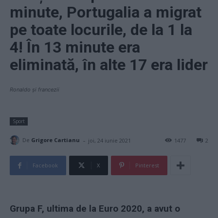
minute, Portugalia a migrat
pe toate locurile, de la 1 la
4! În 13 minute era
eliminată, în alte 17 era lider
Ronaldo și francezii
Sport
-
De
Grigore Cartianu
joi, 24 iunie 2021
1477
2
Facebook
X
Pinterest
Grupa F, ultima de la Euro 2020, a avut o