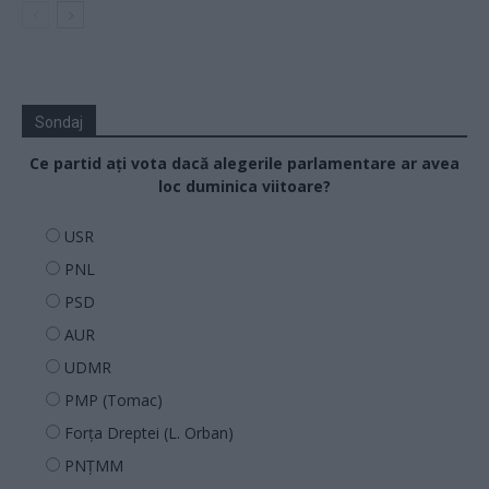
Sondaj
Ce partid ați vota dacă alegerile parlamentare ar avea
loc duminica viitoare?
USR
PNL
PSD
AUR
UDMR
PMP (Tomac)
Forța Dreptei (L. Orban)
PNȚMM