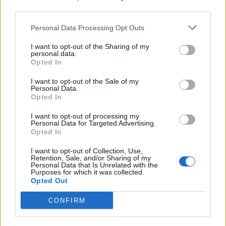
third parties.
*
Formula în care noul Farul Constanța țintește
Personal Data Processing Opt Outs
sus: Hagi 89%, Marica 10%, Iașko 1%. Va avea
I want to opt-out of the Sharing of my
stadion modern, de 18.000 de locuri
personal data.
Opted In
*
Dacă vrei Liga Campionilor, ia-ți antrenor
I want to opt-out of the Sale of my
Personal Data.
german! Formidabila ștafetă Klopp – Flick –
Opted In
Tuchel. Chelsea e noua regină a Europei
I want to opt-out of processing my
Personal Data for Targeted Advertising.
Opted In
*
Revoluție în fotbal! Conform noii reguli
adoptate de UEFA, vom avea mai multe meciuri
I want to opt-out of Collection, Use,
Retention, Sale, and/or Sharing of my
cu prelungiri și penalty-uri
Personal Data that Is Unrelated with the
Purposes for which it was collected.
Opted Out
*
Țeapă colosală luată de Olăroiu în China
CONFIRM
comunistă! „Am trăit o mare minciună”. I-au
furat 10 milioane de dolari, deși i-a făcut