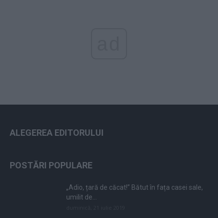
ad
ALEGEREA EDITORULUI
POSTĂRI POPULARE
„Adio, țară de căcat!” Bătut în fața casei sale,
umilit de...
duminică, 21 iulie 2019