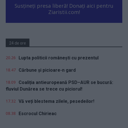
Susțineți presa liberă! Donați aici pentru
Ziaristii.com!
24 de ore
20.26
Lupta politicii românești cu prezentul
18.47
Cărbune și picioare-n gard
18.09
Coaliția antieuropeană PSD–AUR se bucură:
fluviul Dunărea se trece cu piciorul!
17.32
Vă veți blestema zilele, pesedeilor!
08.38
Escrocul Chirieac