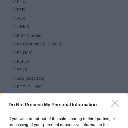
PNL
PSD
AUR
UDMR
PMP (Tomac)
Forța Dreptei (L. Orban)
PNȚMM
REPER
SENS
SOS (Șoșoacă)
POT (Gavrilă)
PACE (Peia)
Acțiunea Conservatoare (Târziu)
Do Not Process My Personal Information
PDF (Lazarus)
If you wish to opt-out of the sale, sharing to third parties, or
PUSL (D. Voiculescu)
processing of your personal or sensitive information for