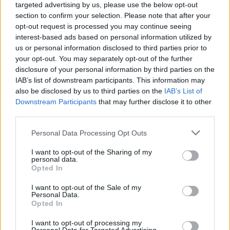
PNȚCD (Pavelescu)
targeted advertising by us, please use the below opt-out
section to confirm your selection. Please note that after your
PNCR (Terheș)
opt-out request is processed you may continue seeing
Partidul Patrioților (Surugiu)
interest-based ads based on personal information utilized by
us or personal information disclosed to third parties prior to
FAR (Coarnă)
your opt-out. You may separately opt-out of the further
România pe Primul Loc (Ponta)
disclosure of your personal information by third parties on the
Altul
IAB’s list of downstream participants. This information may
also be disclosed by us to third parties on the
IAB’s List of
Downstream Participants
that may further disclose it to other
third parties.
Arată rezultatele
Personal Data Processing Opt Outs
Arhiva sondajelor
I want to opt-out of the Sharing of my
personal data.
Opted In
I want to opt-out of the Sale of my
Personal Data.
Opted In
I want to opt-out of processing my