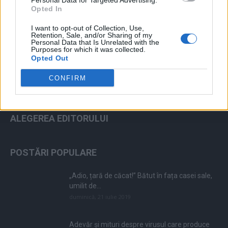
Personal Data for Targeted Advertising.
Opted In
ad
I want to opt-out of Collection, Use,
Retention, Sale, and/or Sharing of my
Personal Data that Is Unrelated with the
Purposes for which it was collected.
Opted Out
CONFIRM
ALEGEREA EDITORULUI
POSTĂRI POPULARE
„Adio, țară de căcat!” Bătut în fața casei sale,
umilit de...
duminică, 21 iulie 2019
Adevăr și mituri despre virusul care produce