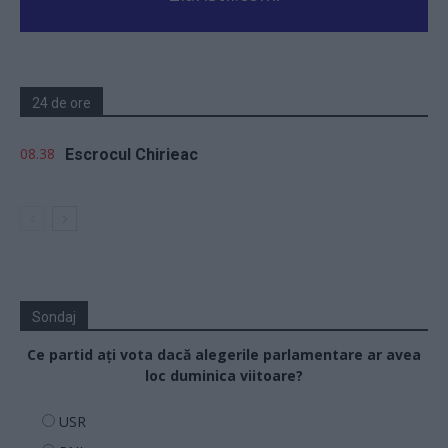
24 de ore
08.38
Escrocul Chirieac
Sondaj
Ce partid ați vota dacă alegerile parlamentare ar avea
loc duminica viitoare?
USR