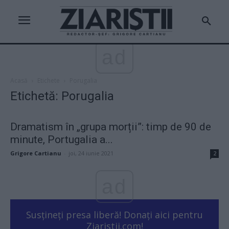
ad
Acasă
Etichete
Porugalia
Etichetă: Porugalia
Dramatism în „grupa morții”: timp de 90 de
minute, Portugalia a...
Grigore Cartianu
-
joi, 24 iunie 2021
2
ad
Susțineți presa liberă! Donați aici pentru
Ziaristii.com!