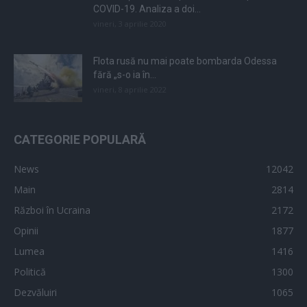
COVID-19. Analiza a doi...
vineri, 3 aprilie 2020
Flota rusă nu mai poate bombarda Odessa
fără „s-o ia în...
vineri, 8 aprilie 2022
CATEGORIE POPULARĂ
News
12042
Main
2814
Război în Ucraina
2172
Opinii
1877
Lumea
1416
Politică
1300
Dezvăluiri
1065