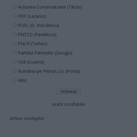
Acțiunea Conservatoare (Târziu)
PDF (Lazarus)
PUSL (D. Voiculescu)
PNȚCD (Pavelescu)
PNCR (Terheș)
Partidul Patrioților (Surugiu)
FAR (Coarnă)
România pe Primul Loc (Ponta)
Altul
Arată rezultatele
Arhiva sondajelor