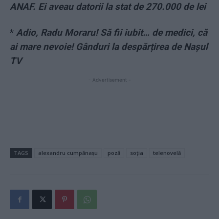
ANAF. Ei aveau datorii la stat de 270.000 de lei
*
Adio, Radu Moraru! Să fii iubit… de medici, că
ai mare nevoie! Gânduri la despărțirea de Nașul
TV
- Advertisement -
TAGS
alexandru cumpănașu
poză
soția
telenovelă