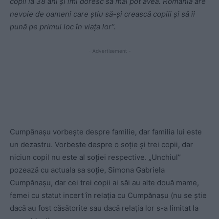
copii la 38 ani și îmi doresc să mai pot avea. România are
nevoie de oameni care știu să-și crească copiii și să îi
pună pe primul loc în viața lor”.
- Advertisement -
Cumpănașu vorbește despre familie, dar familia lui este
un dezastru. Vorbește despre o soție și trei copii, dar
niciun copil nu este al soției respective. „Unchiul”
pozează cu actuala sa soție, Simona Gabriela
Cumpănașu, dar cei trei copii ai săi au alte două mame,
femei cu statut incert în relația cu Cumpănașu (nu se știe
dacă au fost căsătorite sau dacă relația lor s-a limitat la