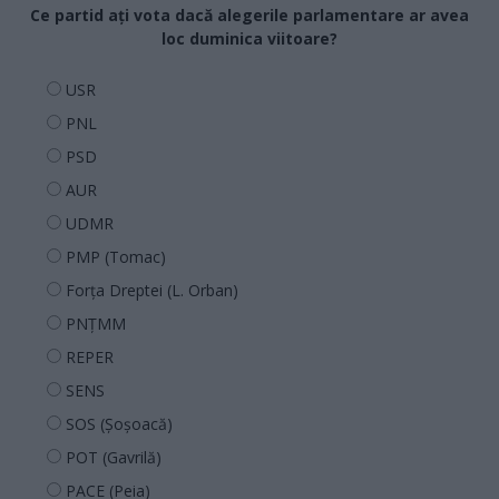
Ce partid ați vota dacă alegerile parlamentare ar avea
loc duminica viitoare?
USR
PNL
PSD
AUR
UDMR
PMP (Tomac)
Forța Dreptei (L. Orban)
PNȚMM
REPER
SENS
SOS (Șoșoacă)
POT (Gavrilă)
PACE (Peia)