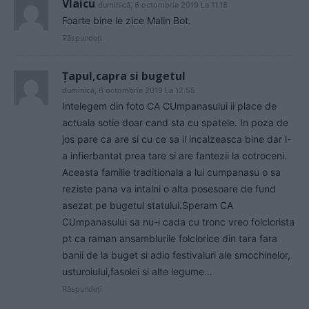
Vlaicu
duminică, 6 octombrie 2019 La 11.18
Foarte bine le zice Malin Bot.
Răspundeți
Țapul,capra si bugetul
duminică, 6 octombrie 2019 La 12.55
Intelegem din foto CA CUmpanasului ii place de
actuala sotie doar cand sta cu spatele. In poza de
jos pare ca are si cu ce sa il incalzeasca bine dar l-
a infierbantat prea tare si are fantezii la cotroceni.
Aceasta familie traditionala a lui cumpanasu o sa
reziste pana va intalni o alta posesoare de fund
asezat pe bugetul statului.Speram CA
CUmpanasului sa nu-i cada cu tronc vreo folclorista
pt ca raman ansamblurile folclorice din tara fara
banii de la buget si adio festivaluri ale smochinelor,
usturoiului,fasolei si alte legume…
Răspundeți