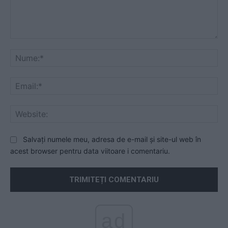
Comentariu:
Nu
Ema
Web
Salvați numele meu, adresa de e-mail și site-ul web în
acest browser pentru data viitoare i comentariu.
ad