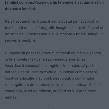
familist convins. Pozele de tip telenovelă ascund însă un
dezastru familial.
Pe 21 septembrie, Cumpănașu a postat pe Facebook un
text însoțit de cinci fotografii. Imaginile îi prezintă pe el și
pe soția sa, Simona Gabriela Cumpănașu (fostă Baltag), în
secvențe penibile.
Cumpănașii pozează precum actorașii de mâna a șaptea
în telenovele mexicane sau venezuelene. El se
încordează cocoșește, caraghios, încercând să pară
bărbat. Gesturi care dezvăluie un individ complexat și
lipsit de educație, necioplit, neevoluat, o combinație
respingătoare de telenovelist-manelist-meltean. Ea îi dă
concursul, la fel de ridicolă, arătând că n-o prea duce
mintea.