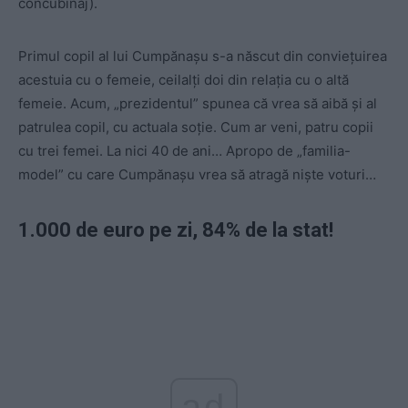
concubinaj).
Primul copil al lui Cumpănașu s-a născut din conviețuirea
acestuia cu o femeie, ceilalți doi din relația cu o altă
femeie. Acum, „prezidentul” spunea că vrea să aibă și al
patrulea copil, cu actuala soție. Cum ar veni, patru copii
cu trei femei. La nici 40 de ani… Apropo de „familia-
model” cu care Cumpănașu vrea să atragă niște voturi…
1.000 de euro pe zi, 84% de la stat!
ad