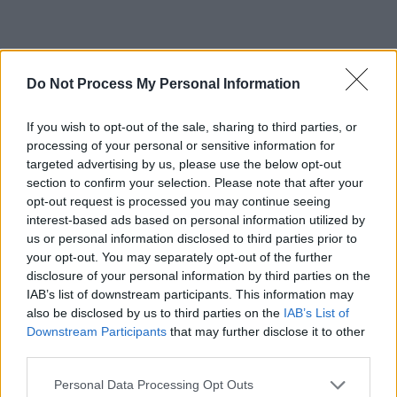
Do Not Process My Personal Information
ad
If you wish to opt-out of the sale, sharing to third parties, or
processing of your personal or sensitive information for
targeted advertising by us, please use the below opt-out
section to confirm your selection. Please note that after your
opt-out request is processed you may continue seeing
interest-based ads based on personal information utilized by
us or personal information disclosed to third parties prior to
your opt-out. You may separately opt-out of the further
VIDEO:
Despre combinațiile imobiliare și veniturile
disclosure of your personal information by third parties on the
nerușinate ale soților Cumpănașu vorbește și Mălin Bot.
IAB’s list of downstream participants. This information may
also be disclosed by us to third parties on the
IAB’s List of
Downstream Participants
that may further disclose it to other
https://www.facebook.com/malin.bot/videos/2517943734
third parties.
941785/
Personal Data Processing Opt Outs