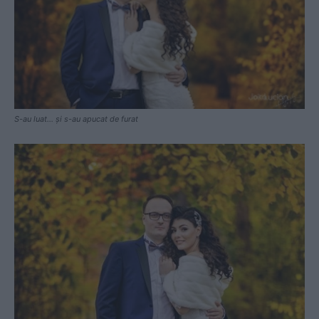
S-au luat… și s-au apucat de furat