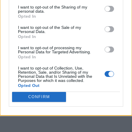
Puteți susține ZIARISTII.COM făcând o
donație
I want to opt-out of the Sharing of my
personal data.
AICI.
Vă mulțumim!
Opted In
I want to opt-out of the Sale of my
Personal Data.
Opted In
I want to opt-out of processing my
Personal Data for Targeted Advertising.
Opted In
I want to opt-out of Collection, Use,
Retention, Sale, and/or Sharing of my
Personal Data that Is Unrelated with the
Purposes for which it was collected.
Opted Out
CONFIRM
CITIȚI ȘI: