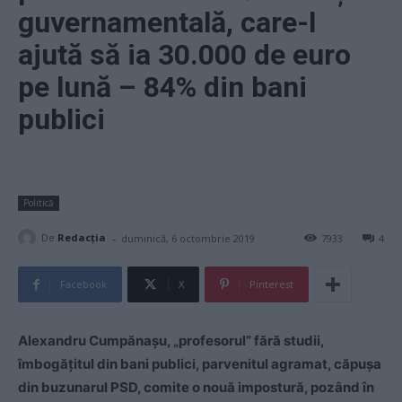
guvernamentală, care-l
ajută să ia 30.000 de euro
pe lună – 84% din bani
publici
Politică
-
De
Redacţia
duminică, 6 octombrie 2019
7933
4
Facebook
X
Pinterest
Alexandru Cumpănașu, „profesorul” fără studii,
îmbogățitul din bani publici, parvenitul agramat, căpușa
din buzunarul PSD, comite o nouă impostură, pozând în