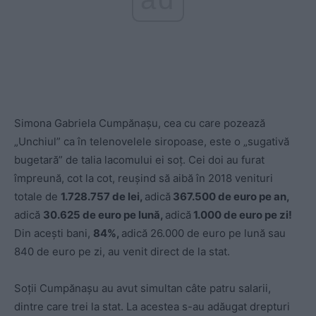
Simona Gabriela Cumpănașu, cea cu care pozează
„Unchiul” ca în telenovelele siropoase, este o „sugativă
bugetară” de talia lacomului ei soț. Cei doi au furat
împreună, cot la cot, reușind să aibă în 2018 venituri
totale de
1.728.757 de lei,
adică
367.500 de euro pe an,
adică
30.625 de euro pe lună,
adică
1.000 de euro pe zi!
Din acești bani,
84%,
adică 26.000 de euro pe lună sau
840 de euro pe zi, au venit direct de la stat.
Soții Cumpănașu au avut simultan câte patru salarii,
dintre care trei la stat. La acestea s-au adăugat drepturi