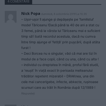
4 COMENTARII
Nick Popa
duminică, 6 octombrie 2019 La 10.35
– Ușor-ușor îl ajunge și depășește pe ‘familistul’
model Tăriceanu !Dacă până la 40 de ani a stat cu
3 femei, până la vârsta lui Tăriceanu mai e suficient
timp să’i bată recordul acestuia, dacă nu cumva
între timp ajunge el ‘fetiță’ prin pușcării, după atâta
furat !
– Deci Borcea nu e singular, văd că mai are tizi în
modul de a face copii, când cu una, când cu alta !
– individul cu dreptatea în mână, proful fără studii,
a ‘reușit’ în viață exact în perioada melteanului
trădător repetent mizerabil – DRAKnea, una din
cele mai cancerigebe, infecte, abkecte, rușinoase
scursuri care au trăit în România după 12/1989 !
Răspundeți