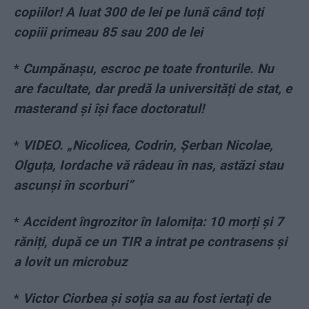
copiilor! A luat 300 de lei pe lună când toți
copiii primeau 85 sau 200 de lei
*
Cumpănașu, escroc pe toate fronturile. Nu
are facultate, dar predă la universități de stat, e
masterand și își face doctoratul!
*
VIDEO. „Nicolicea, Codrin, Șerban Nicolae,
Olguța, Iordache vă râdeau în nas, astăzi stau
ascunși în scorburi”
*
Accident îngrozitor în Ialomița: 10 morți și 7
răniți, după ce un TIR a intrat pe contrasens și
a lovit un microbuz
*
Victor Ciorbea şi soţia sa au fost iertaţi de