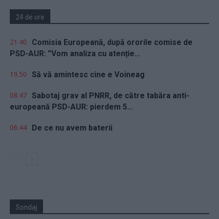
24 de ore
21.40
Comisia Europeană, după ororile comise de
PSD-AUR: ”Vom analiza cu atenție...
19.50
Să vă amintesc cine e Voineag
08.47
Sabotaj grav al PNRR, de către tabăra anti-
europeană PSD-AUR: pierdem 5...
06.44
De ce nu avem baterii
Sondaj