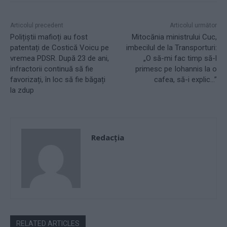
Articolul precedent
Articolul următor
Polițiștii mafioți au fost
Mitocănia ministrului Cuc,
patentați de Costică Voicu pe
imbecilul de la Transporturi:
vremea PDSR. După 23 de ani,
„O să-mi fac timp să-l
infractorii continuă să fie
primesc pe Iohannis la o
favorizați, în loc să fie băgați
cafea, să-i explic…”
la zdup
Redacţia
RELATED ARTICLES