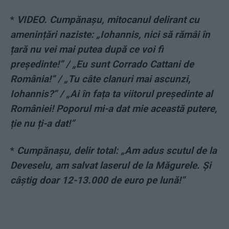
*
VIDEO. Cumpănașu, mitocanul delirant cu
amenințări naziste: „Iohannis, nici să rămâi în
țară nu vei mai putea după ce voi fi
președinte!” / „Eu sunt Corrado Cattani de
România!” / „Tu câte clanuri mai ascunzi,
Iohannis?” / „Ai în fața ta viitorul președinte al
României! Poporul mi-a dat mie această putere,
ție nu ți-a dat!”
*
Cumpănașu, delir total: „Am adus scutul de la
Deveselu, am salvat laserul de la Măgurele. Și
câștig doar 12-13.000 de euro pe lună!”