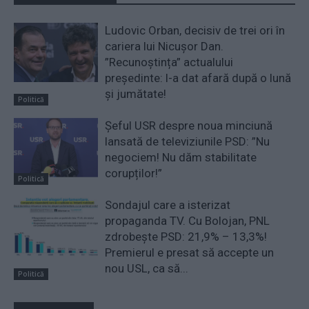
Ludovic Orban, decisiv de trei ori în
cariera lui Nicușor Dan.
”Recunoștința” actualului
președinte: l-a dat afară după o lună
și jumătate!
Politică
Șeful USR despre noua minciună
lansată de televiziunile PSD: ”Nu
negociem! Nu dăm stabilitate
corupților!”
Politică
Sondajul care a isterizat
propaganda TV. Cu Bolojan, PNL
zdrobește PSD: 21,9% – 13,3%!
Premierul e presat să accepte un
nou USL, ca să...
Politică