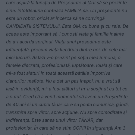
care aspiră la funcția de Președinte al țării să se prezinte
sine. Întotdeauna contează FAMILIA sa. Un președinte nu
este un robot, oricât ar încerca să ne convingă
CANDIDAȚII SISTEMULUI. Este OM,
cu bune și cu rele. De
aceea este important să-i cunoști viața și familia înainte
de a-i acorda sprijinul. Viața unui președinte este
influențată, precum viața fiecăruia dintre noi, de cele mai
mici lucruri. Astăzi v-o prezint pe soția mea Simona, o
femeie discretă, profesionistă, luptătoare, loială și care
mi-a fost alături în toată această bătălie împotriva
clanurilor mafiote. Nu a dat un pas înapoi, nu a vrut să
iasă în evidență, mi-a fost alături și m-a susținut cu tot ce
a putut. Cred că a venit momentul să avem un Președinte
de 40 ani și un cuplu tânăr care să poată comunica, gândi,
transmite spre viitor, spre acțiune. Nu spre comoditate și
indiferență. Este șansa unui viitor TÂNĂR, dar
profesionist. În care să ne știm COPIII în siguranță! Am 3