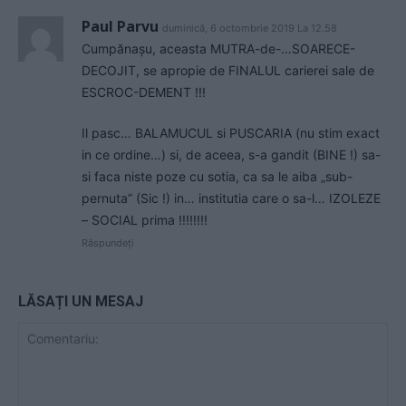
Paul Parvu
duminică, 6 octombrie 2019 La 12.58
Cumpănașu, aceasta MUTRA-de-…SOARECE-
DECOJIT, se apropie de FINALUL carierei sale de
ESCROC-DEMENT !!!
Il pasc… BALAMUCUL si PUSCARIA (nu stim exact
in ce ordine…) si, de aceea, s-a gandit (BINE !) sa-
si faca niste poze cu sotia, ca sa le aiba „sub-
pernuta” (Sic !) in… institutia care o sa-l… IZOLEZE
– SOCIAL prima !!!!!!!!
Răspundeți
LĂSAȚI UN MESAJ