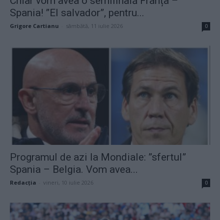
Chiar vom avea o semifinală Franța –
Spania! ”El salvador”, pentru...
Grigore Cartianu
-
sâmbătă, 11 iulie 2026
0
Programul de azi la Mondiale: ”sfertul”
Spania – Belgia. Vom avea...
Redacţia
-
vineri, 10 iulie 2026
0