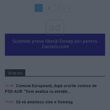
1
2
3
ad
Susțineți presa liberă! Donați aici pentru
Ziaristii.com!
24 de ore
21.40
Comisia Europeană, după ororile comise de
PSD-AUR: ”Vom analiza cu atenție...
19.50
Să vă amintesc cine e Voineag