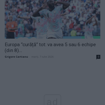
Europa ”curăță” tot: va avea 5 sau 6 echipe
(din 8)...
Grigore Cartianu
-
marți, 7 iulie 2026
0
ad