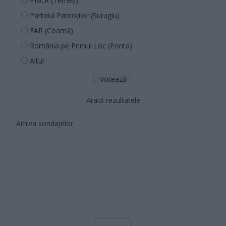
PNCR (Terheș)
Partidul Patrioților (Surugiu)
FAR (Coarnă)
România pe Primul Loc (Ponta)
Altul
Arată rezultatele
Arhiva sondajelor