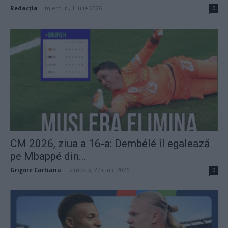
Redacţia
-
miercuri, 1 iulie 2026
0
CM 2026, ziua a 16-a: Dembélé îl egalează
pe Mbappé din...
Grigore Cartianu
-
sâmbătă, 27 iunie 2026
0