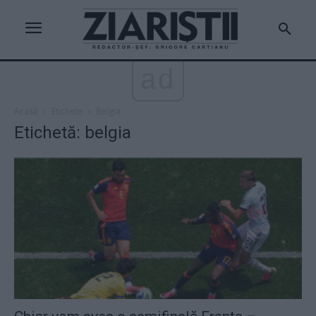
ad
Acasă
Etichete
Belgia
Etichetă: belgia