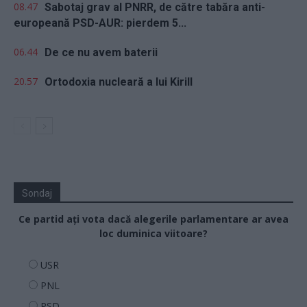
08.47
Sabotaj grav al PNRR, de către tabăra anti-
europeană PSD-AUR: pierdem 5...
06.44
De ce nu avem baterii
20.57
Ortodoxia nucleară a lui Kirill
Sondaj
Ce partid ați vota dacă alegerile parlamentare ar avea
loc duminica viitoare?
USR
PNL
PSD