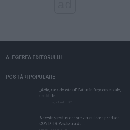
ad
ALEGEREA EDITORULUI
POSTĂRI POPULARE
„Adio, țară de căcat!” Bătut în fața casei sale,
umilit de...
duminică, 21 iulie 2019
Adevăr și mituri despre virusul care produce
COVID-19. Analiza a doi...
vineri, 3 aprilie 2020