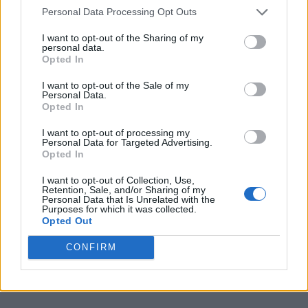
Personal Data Processing Opt Outs
CM 2026, ziua a 11-a: Spania și-a revenit,
Uruguay și Belgia...
I want to opt-out of the Sharing of my
personal data.
Grigore Cartianu
-
luni, 22 iunie 2026
0
Opted In
I want to opt-out of the Sale of my
Personal Data.
Opted In
I want to opt-out of processing my
Personal Data for Targeted Advertising.
Opted In
I want to opt-out of Collection, Use,
Retention, Sale, and/or Sharing of my
Personal Data that Is Unrelated with the
Purposes for which it was collected.
Opted Out
Programul de azi la Mondiale: ”decolează”
CONFIRM
Spania, Belgia și Uruguay?
Redacţia
-
duminică, 21 iunie 2026
0