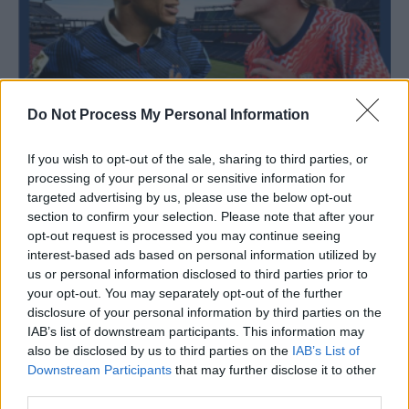
Do Not Process My Personal Information
Programul de azi la Mondiale: Se salvează
If you wish to opt-out of the sale, sharing to third parties, or
Belgia și Uruguay? Cine...
processing of your personal or sensitive information for
Grigore Cartianu
-
vineri, 26 iunie 2026
0
targeted advertising by us, please use the below opt-out
section to confirm your selection. Please note that after your
opt-out request is processed you may continue seeing
interest-based ads based on personal information utilized by
us or personal information disclosed to third parties prior to
your opt-out. You may separately opt-out of the further
disclosure of your personal information by third parties on the
IAB’s list of downstream participants. This information may
also be disclosed by us to third parties on the
IAB’s List of
Downstream Participants
that may further disclose it to other
third parties.