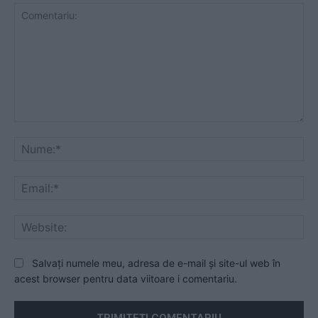
Comentariu:
Nu
Ema
Web
Salvați numele meu, adresa de e-mail și site-ul web în
acest browser pentru data viitoare i comentariu.