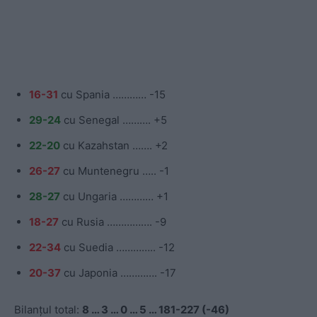
16-31
cu Spania ………… -15
29-24
cu Senegal ………. +5
22-20
cu Kazahstan ……. +2
26-27
cu Muntenegru ….. -1
28-27
cu Ungaria ………… +1
18-27
cu Rusia ……………. -9
22-34
cu Suedia ………….. -12
20-37
cu Japonia …………. -17
Bilanțul total:
8 … 3 … 0 … 5 … 181-227 (-46)