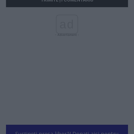
ad
- Advertisment -
Susțineți presa liberă! Donați aici pentru