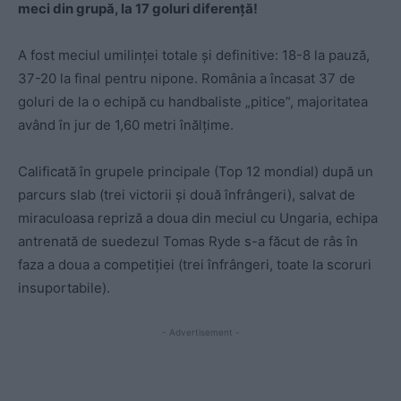
meci din grupă, la 17 goluri diferență!
A fost meciul umilinței totale și definitive: 18-8 la pauză,
37-20 la final pentru nipone. România a încasat 37 de
goluri de la o echipă cu handbaliste „pitice”, majoritatea
având în jur de 1,60 metri înălțime.
Calificată în grupele principale (Top 12 mondial) după un
parcurs slab (trei victorii și două înfrângeri), salvat de
miraculoasa repriză a doua din meciul cu Ungaria, echipa
antrenată de suedezul Tomas Ryde s-a făcut de râs în
faza a doua a competiției (trei înfrângeri, toate la scoruri
insuportabile).
- Advertisement -