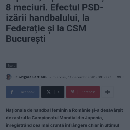
8 meciuri. Efectul PSD-
izării handbalului, la
Federație și la CSM
București
Sport
-
De
Grigore Cartianu
miercuri, 11 decembrie 2019
2977
6
Facebook
X
Pinterest
Naționala de handbal feminin a Românie și-a desăvârșit
dezastrul la Campionatul Mondial din Japonia,
înregistrând cea mai cruntă înfrângere chiar în ultimul