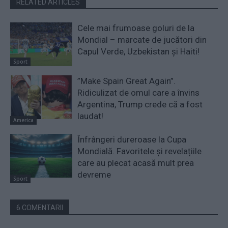
RELATED ARTICLES
Cele mai frumoase goluri de la
Mondial – marcate de jucători din
Capul Verde, Uzbekistan și Haiti!
Sport
”Make Spain Great Again”.
Ridiculizat de omul care a învins
Argentina, Trump crede că a fost
laudat!
America
Înfrângeri dureroase la Cupa
Mondială. Favoritele și revelațiile
care au plecat acasă mult prea
devreme
Sport
6 COMENTARII