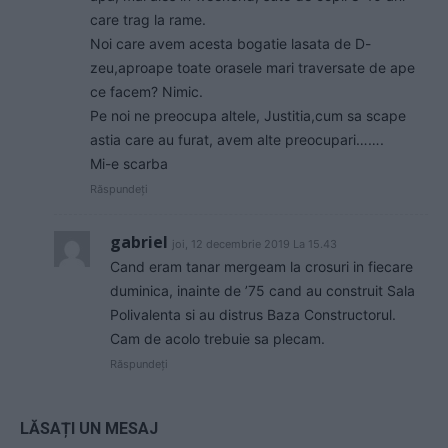
care trag la rame.
Noi care avem acesta bogatie lasata de D-
zeu,aproape toate orasele mari traversate de ape
ce facem? Nimic.
Pe noi ne preocupa altele, Justitia,cum sa scape
astia care au furat, avem alte preocupari…….
Mi-e scarba
Răspundeți
gabriel
joi, 12 decembrie 2019 La 15.43
Cand eram tanar mergeam la crosuri in fiecare
duminica, inainte de ’75 cand au construit Sala
Polivalenta si au distrus Baza Constructorul.
Cam de acolo trebuie sa plecam.
Răspundeți
LĂSAȚI UN MESAJ