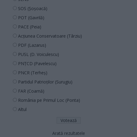
SOS (Șoșoacă)
POT (Gavrilă)
PACE (Peia)
Acțiunea Conservatoare (Târziu)
PDF (Lazarus)
PUSL (D. Voiculescu)
PNȚCD (Pavelescu)
PNCR (Terheș)
Partidul Patrioților (Surugiu)
FAR (Coarnă)
România pe Primul Loc (Ponta)
Altul
Arată rezultatele