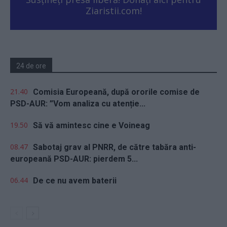
Ziaristii.com!
24 de ore
21.40
Comisia Europeană, după ororile comise de
PSD-AUR: ”Vom analiza cu atenție...
19.50
Să vă amintesc cine e Voineag
08.47
Sabotaj grav al PNRR, de către tabăra anti-
europeană PSD-AUR: pierdem 5...
06.44
De ce nu avem baterii