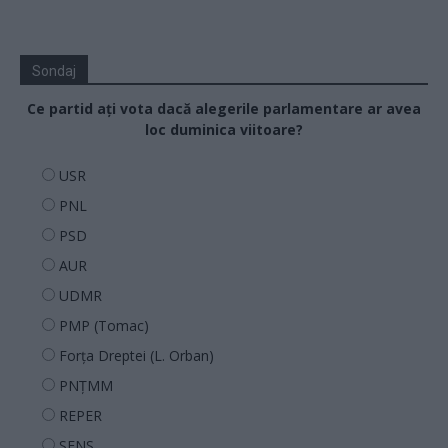
Sondaj
Ce partid ați vota dacă alegerile parlamentare ar avea
loc duminica viitoare?
USR
PNL
PSD
AUR
UDMR
PMP (Tomac)
Forța Dreptei (L. Orban)
PNȚMM
REPER
SENS