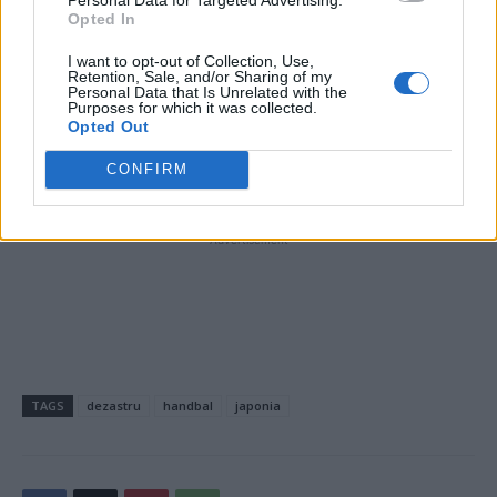
s-o „trezească” pe
Opted In
Simona Halep
I want to opt-out of Collection, Use,
Retention, Sale, and/or Sharing of my
Personal Data that Is Unrelated with the
Purposes for which it was collected.
Opted Out
*
VIDEO. Dacă doriți să revedeți un meci istoric:
Simona Halep – Serena Williams 6-2, 6-2. Îți
CONFIRM
vine să sari în sus de bucurie și la reluare!
- Advertisement -
TAGS
dezastru
handbal
japonia