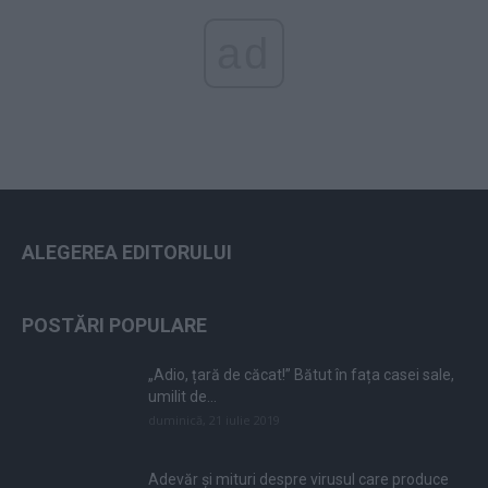
ad
ALEGEREA EDITORULUI
POSTĂRI POPULARE
„Adio, țară de căcat!” Bătut în fața casei sale,
umilit de...
duminică, 21 iulie 2019
Adevăr și mituri despre virusul care produce