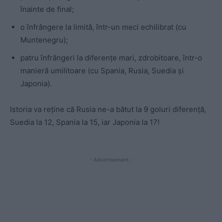
înainte de final;
o înfrângere la limită, într-un meci echilibrat (cu
Muntenegru);
patru înfrângeri la diferențe mari, zdrobitoare, într-o
manieră umilitoare (cu Spania, Rusia, Suedia și
Japonia).
Istoria va reține că Rusia ne-a bătut la 9 goluri diferență,
Suedia la 12, Spania la 15, iar Japonia la 17!
- Advertisement -