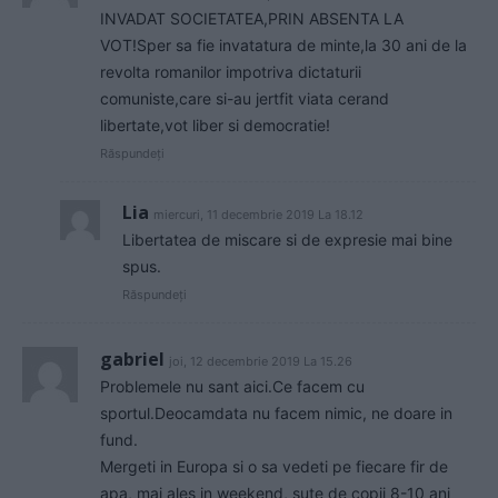
INVADAT SOCIETATEA,PRIN ABSENTA LA
VOT!Sper sa fie invatatura de minte,la 30 ani de la
revolta romanilor impotriva dictaturii
comuniste,care si-au jertfit viata cerand
libertate,vot liber si democratie!
Răspundeți
Lia
miercuri, 11 decembrie 2019 La 18.12
Libertatea de miscare si de expresie mai bine
spus.
Răspundeți
gabriel
joi, 12 decembrie 2019 La 15.26
Problemele nu sant aici.Ce facem cu
sportul.Deocamdata nu facem nimic, ne doare in
fund.
Mergeti in Europa si o sa vedeti pe fiecare fir de
apa, mai ales in weekend, sute de copii 8-10 ani