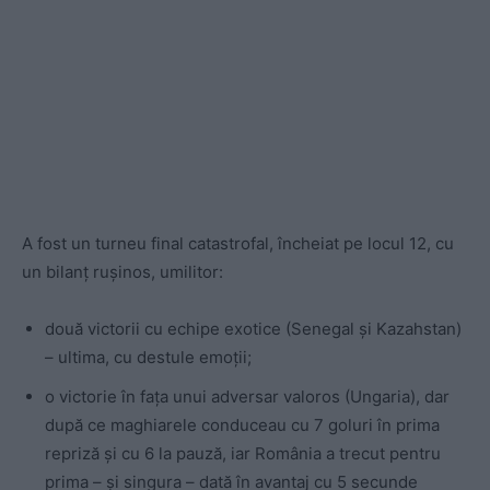
A fost un turneu final catastrofal, încheiat pe locul 12, cu
un bilanț rușinos, umilitor:
două victorii cu echipe exotice (Senegal și Kazahstan)
– ultima, cu destule emoții;
o victorie în fața unui adversar valoros (Ungaria), dar
după ce maghiarele conduceau cu 7 goluri în prima
repriză și cu 6 la pauză, iar România a trecut pentru
prima – și singura – dată în avantaj cu 5 secunde