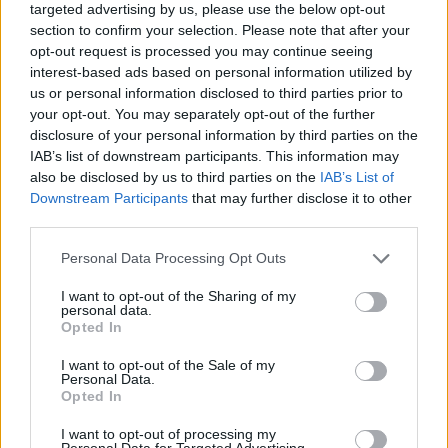
total, mai sperăm
targeted advertising by us, please use the below opt-out
section to confirm your selection. Please note that after your
opt-out request is processed you may continue seeing
*
Prăbușirea unui brand național: gimnastica
interest-based ads based on personal information utilized by
feminină. Locul 22 din 24 la Mondiale!
us or personal information disclosed to third parties prior to
your opt-out. You may separately opt-out of the further
„Întreaga societate românească e vinovată”,
disclosure of your personal information by third parties on the
spune antrenorul Forminte
IAB’s list of downstream participants. This information may
also be disclosed by us to third parties on the
IAB’s List of
*
„Simona, uită-te la
Downstream Participants
that may further disclose it to other
third parties.
mine! În ultimele trei
Personal Data Processing Opt Outs
ghemuri ai fost făcută
I want to opt-out of the Sharing of my
personal data.
Opted In
de rușine”. Nici așa n-
I want to opt-out of the Sale of my
Personal Data.
a reușit Darren Cahill
Opted In
I want to opt-out of processing my
Personal Data for Targeted Advertising.