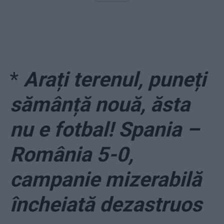
*
Arați terenul, puneți
sămânță nouă, ăsta
nu e fotbal! Spania –
România 5-0,
campanie mizerabilă
încheiată dezastruos