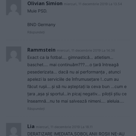
Olivian Simion
miercuri, 11 decembrie 2019 La 13.54
Muie PSD.
BND Germany
Răspundeți
Rammstein
miercuri, 11 decembrie 2019 La 14.36
Exact ca la fotbal…. gimnastică… atletism…
baschet…. mai continuăm???….o țară întreagă
pesederizata… dacă nu ai performanța , atunci
apelezi la serviciile de înfrumusețare !..cum au
făcut rușii….și să nu așteptați la ceva bun …cum e
țara ,așa și sportul…in picaj negativ… piloții știu ce
înseamnă…nu te mai salvează nimeni…. aleluia….
Răspundeți
Lia
miercuri, 11 decembrie 2019 La 18.11
DERATIZARE IMEDIATA,SOBOLANII ROSII NE-AU