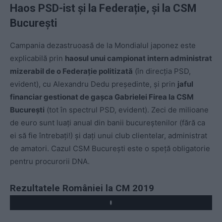
Haos PSD-ist și la Federație, și la CSM
București
Campania dezastruoasă de la Mondialul japonez este
explicabilă prin
haosul unui campionat intern administrat
mizerabil de o Federație politizată
(în direcția PSD,
evident), cu Alexandru Dedu președinte, și prin
jaful
financiar gestionat de gașca Gabrielei Firea la CSM
București
(tot în spectrul PSD, evident). Zeci de milioane
de euro sunt luați anual din banii bucureștenilor (fără ca
ei să fie întrebați!) și dați unui club clientelar, administrat
de amatori. Cazul CSM București este o speță obligatorie
pentru procurorii DNA.
Rezultatele României la CM 2019
Play