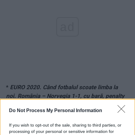
ad
*
EURO 2020. Când fotbalul scoate limba la
noi. România – Norvegia 1-1, cu bară, penalty
ratat și gol primit în minutul 90+2
Do Not Process My Personal Information
*
EURO 2020. Ne-am calificat… în repriza a
If you wish to opt-out of the sale, sharing to third parties, or
doua! În prima, suntem eliminați de mult. Per
processing of your personal or sensitive information for