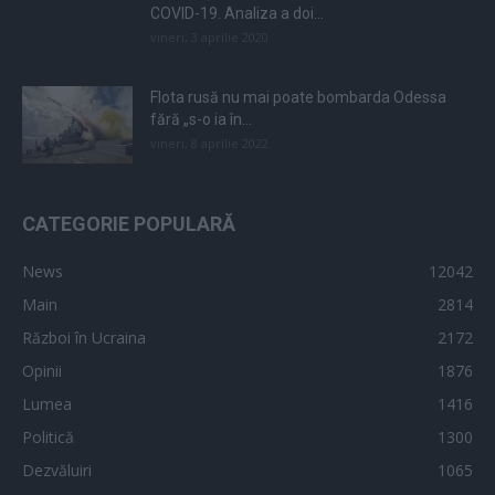
COVID-19. Analiza a doi...
vineri, 3 aprilie 2020
Flota rusă nu mai poate bombarda Odessa
fără „s-o ia în...
vineri, 8 aprilie 2022
CATEGORIE POPULARĂ
News
12042
Main
2814
Război în Ucraina
2172
Opinii
1876
Lumea
1416
Politică
1300
Dezvăluiri
1065