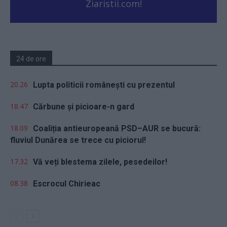
Ziaristii.com!
24 de ore
20.26
Lupta politicii românești cu prezentul
18.47
Cărbune și picioare-n gard
18.09
Coaliția antieuropeană PSD–AUR se bucură:
fluviul Dunărea se trece cu piciorul!
17.32
Vă veți blestema zilele, pesedeilor!
08.38
Escrocul Chirieac