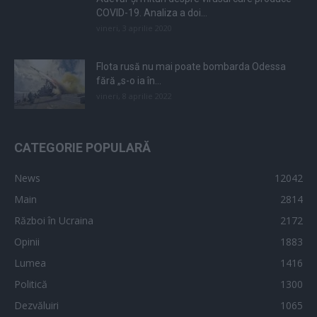
COVID-19. Analiza a doi...
vineri, 3 aprilie 2020
Flota rusă nu mai poate bombarda Odessa
fără „s-o ia în...
vineri, 8 aprilie 2022
CATEGORIE POPULARĂ
News
12042
Main
2814
Război în Ucraina
2172
Opinii
1883
Lumea
1416
Politică
1300
Dezvăluiri
1065