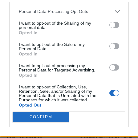
stricte pentru preoți la spovedanie: se interzic
Personal Data Processing Opt Outs
gesturile indecente și „glumele”
I want to opt-out of the Sharing of my
- Advertisement -
personal data.
Opted In
I want to opt-out of the Sale of my
Personal Data.
Opted In
I want to opt-out of processing my
Personal Data for Targeted Advertising.
TAGS
Alina Vance
cărți
Chicago
DRP
Opted In
I want to opt-out of Collection, Use,
Retention, Sale, and/or Sharing of my
Personal Data that Is Unrelated with the
Purposes for which it was collected.
Opted Out
CONFIRM
Articolul precedent
Articolul următor
Vechii țărăniști se
Mesajele lui Nicolae Rațiu,