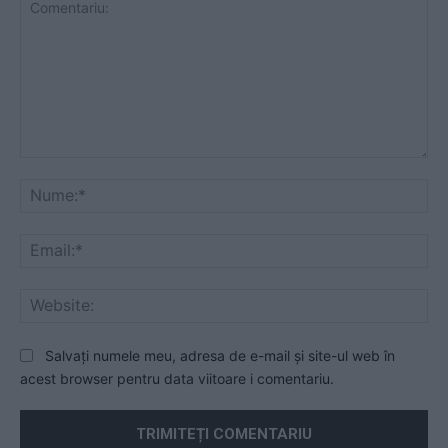
Comentariu:
Nu
Ema
Web
Salvați numele meu, adresa de e-mail și site-ul web în
acest browser pentru data viitoare i comentariu.