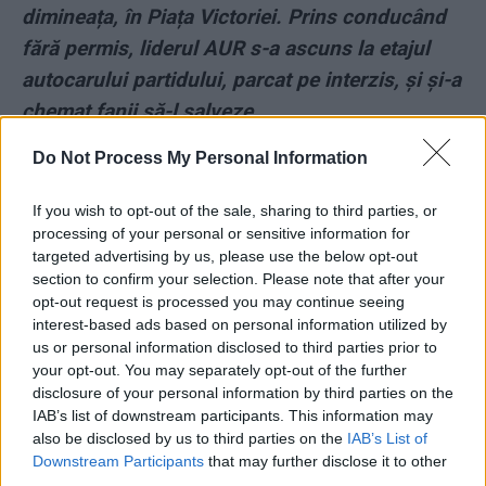
dimineața, în Piața Victoriei. Prins conducând
fără permis, liderul AUR s-a ascuns la etajul
autocarului partidului, parcat pe interzis, și și-a
chemat fanii să-l salveze
Do Not Process My Personal Information
*
Încă un trofeu pentru „vânătoarea de
plagiatori”, Emilia Șercan: ministrul Sorin
If you wish to opt-out of the sale, sharing to third parties, or
Cîmpeanu și-a dat demisia. S-a ales praful de
processing of your personal or sensitive information for
targeted advertising by us, please use the below opt-out
„România Educată” a lui Klaus Iohannis!
section to confirm your selection. Please note that after your
opt-out request is processed you may continue seeing
*
Rareș Bogdan joacă golf cu Ponta. Pentru
interest-based ads based on personal information utilized by
us or personal information disclosed to third parties prior to
Turcescu, ex-PSD-istul nu mai „minte cum
your opt-out. You may separately opt-out of the further
respiră”, ci e „Victor”
disclosure of your personal information by third parties on the
IAB’s list of downstream participants. This information may
*
Cazul prădătorului sexual Visarion Alexa face
also be disclosed by us to third parties on the
IAB’s List of
Downstream Participants
that may further disclose it to other
revoluție în Biserica Ortodoxă. Apar reguli
third parties.