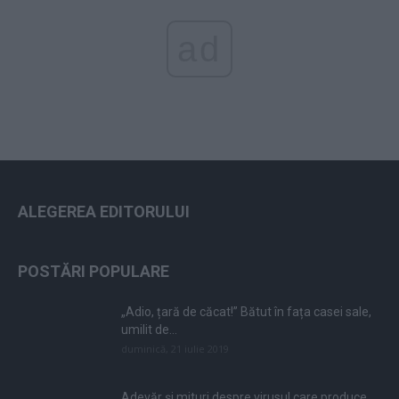
ad
ALEGEREA EDITORULUI
POSTĂRI POPULARE
„Adio, țară de căcat!” Bătut în fața casei sale,
umilit de...
duminică, 21 iulie 2019
Adevăr și mituri despre virusul care produce