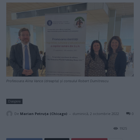
Profesoara Alina Vance (dreapta) și consulul Robert Dumitrescu
Diaspora
-
De
Marian Petruța (Chicago)
duminică, 2 octombrie 2022
0
1925