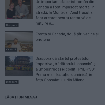
Un important afacerist român din
Canada a fost împușcat mortal în
stradă, la Montreal. Anul trecut a
fost arestat pentru tentativă de
mituire a...
Diaspora
Franța şi Canada, două țări vecine și
prietene
Călătorii
Diaspora dă startul protestelor
împotriva „trădătorului Iohannis” și
a „monstruoasei coaliții PNL-PSD”.
Prima manifestație: duminică, în
fața Consulatului din Milano
Diaspora
LĂSAȚI UN MESAJ