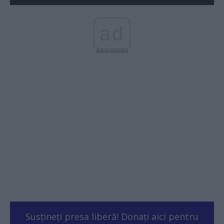
ad
- Advertisment -
Susțineți presa liberă! Donați aici pentru