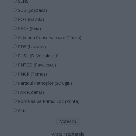
SENS
SOS (Șoșoacă)
POT (Gavrilă)
PACE (Peia)
Acțiunea Conservatoare (Târziu)
PDF (Lazarus)
PUSL (D. Voiculescu)
PNȚCD (Pavelescu)
PNCR (Terheș)
Partidul Patrioților (Surugiu)
FAR (Coarnă)
România pe Primul Loc (Ponta)
Altul
Arată rezultatele