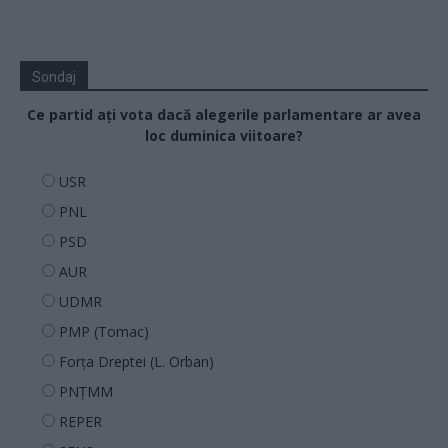
Sondaj
Ce partid ați vota dacă alegerile parlamentare ar avea
loc duminica viitoare?
USR
PNL
PSD
AUR
UDMR
PMP (Tomac)
Forța Dreptei (L. Orban)
PNȚMM
REPER