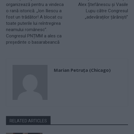
organizează pentru a vindeca
Alex Ștefănescu și Vasile
o rană istorică. „Ion Iliescu a
Lupu către Congresul
fost un trădător! A blocat cu
„adevăraților țărăniști”
toate puterile lui reîntregirea
neamului românesc”.
Congresul PNȚMM a ales ca
președinte o basarabeancă
Marian Petruța (Chicago)
RELATED ARTICLES