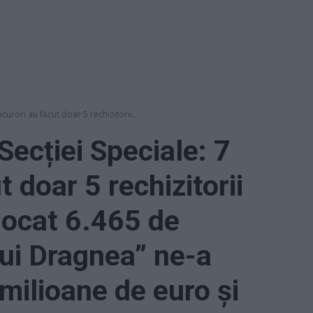
ocurori au făcut doar 5 rechizitorii...
 Secției Speciale: 7
t doar 5 rechizitorii
blocat 6.465 de
lui Dragnea” ne-a
milioane de euro și