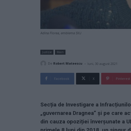
Adina Florea, emblema SIIJ
Justiție
Main
-
De
Robert Mateescu
luni, 30 august 2021
Facebook
X
Pinterest
Secția de Investigare a Infracțiunilor
„guvernarea Dragnea” și pe care act
din cauza opoziției înverșunate a UD
primele 8 luni din 2018, un singur d