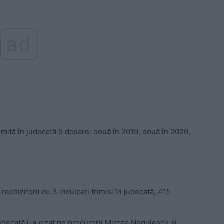
ad
 trimită în judecată 5 dosare: două în 2019, două în 2020,
echizitorii cu 3 inculpați trimiși în judecată; 415
udecată i-a vizat pe procurorii Mircea Negulescu și