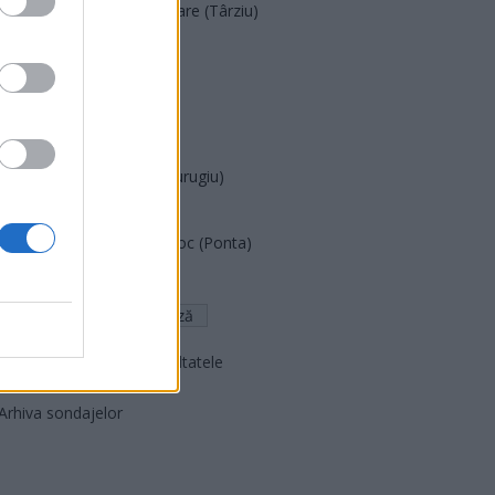
Acțiunea Conservatoare (Târziu)
PDF (Lazarus)
PUSL (D. Voiculescu)
PNȚCD (Pavelescu)
PNCR (Terheș)
Partidul Patrioților (Surugiu)
FAR (Coarnă)
România pe Primul Loc (Ponta)
Altul
Arată rezultatele
Arhiva sondajelor