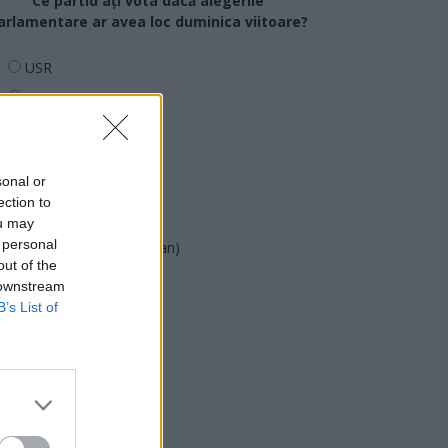
Ce partid ați vota dacă alegerile
arlamentare ar avea loc duminica viitoare?
USR
PNL
PSD
AUR
sonal or
UDMR
ection to
PMP (Tomac)
ou may
 personal
Forța Dreptei (L. Orban)
out of the
PNȚMM
 downstream
REPER
B’s List of
SENS
SOS (Șoșoacă)
POT (Gavrilă)
PACE (Peia)