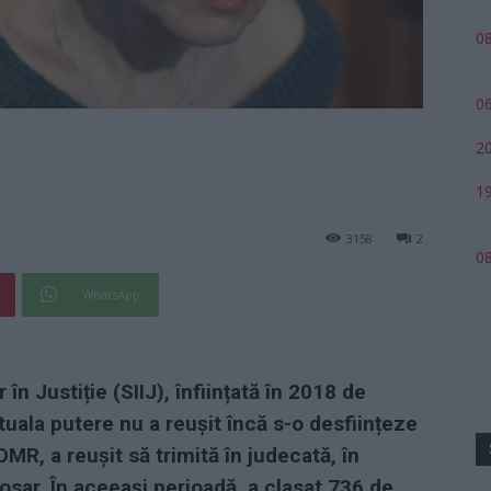
08
06
20
19
3158
2
08
WhatsApp
 în Justiție (SIIJ), înființată în 2018 de
uala putere nu a reușit încă s-o desființeze
MR, a reușit să trimită în judecată, în
osar. În aceeași perioadă, a clasat 736 de