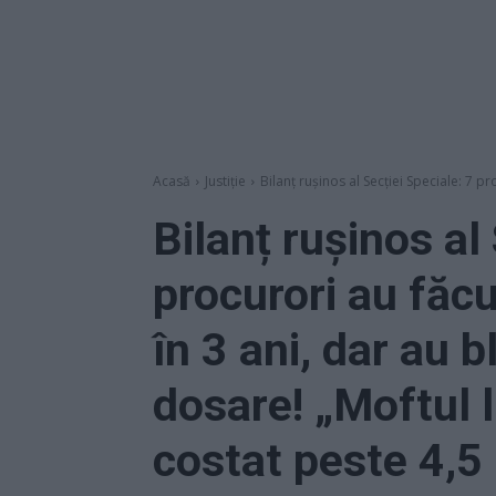
Acasă
Justiție
Bilanț rușinos al Secției Speciale: 7 pr
Bilanț rușinos al
procurori au făcu
în 3 ani, dar au 
dosare! „Moftul 
costat peste 4,5 