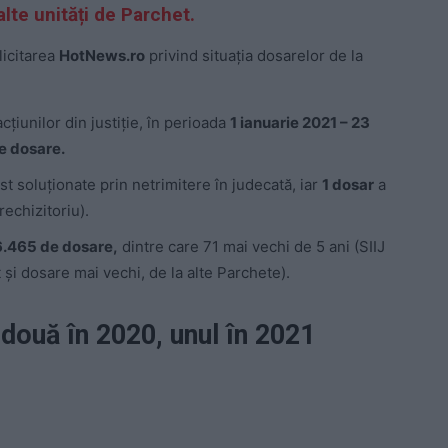
alte unități de Parchet.
licitarea
HotNews.ro
privind situația dosarelor de la
acțiunilor din justiție, în perioada
1 ianuarie 2021 – 23
e dosare.
st soluționate prin netrimitere în judecată, iar
1 dosar
a
rechizitoriu).
6.465 de dosare,
dintre care 71 mai vechi de 5 ani (SIIJ
at și dosare mai vechi, de la alte Parchete).
 două în 2020, unul în 2021