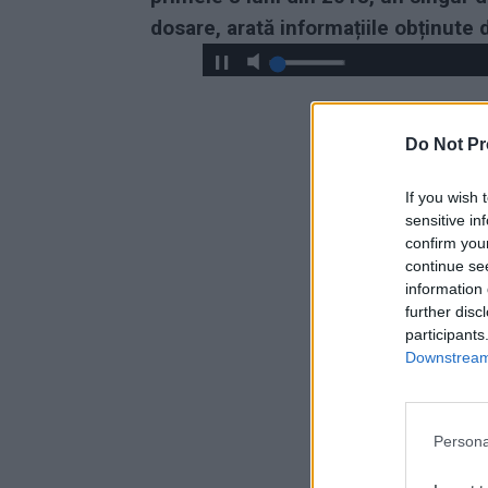
dosare, arată i
nformațiile obținute
Do Not Pr
If you wish 
sensitive in
confirm you
continue se
information 
further disc
participants
Downstream 
Persona