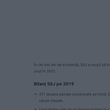
În cei trei ani de existență, SIIJ a reușit să
unul în 2021.
Bilanț SIIJ pe 2019
417 dosare penale soluționate pe fond: 2 r
cauze clasate.
Unul dintre cele două dosare trimise în j