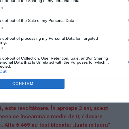
o opt-out of the Sharing of my personal data.
In
o opt-out of the Sale of my Personal Data.
In
ad
to opt-out of processing my Personal Data for Targeted
ing.
In
o opt-out of Collection, Use, Retention, Sale, and/or Sharing
ersonal Data that Is Unrelated with the Purposes for which it
lected.
Out
CONFIRM
cția Specială” – pe toată durata existenței
 este revoltătoare. În aproape 3 ani, acest
i, ceea ce înseamnă o medie de 0,7 dosare
. Alte 6.465 au fost blocate: „luate în lucru”