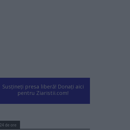
Susțineți presa liberă! Donați aici
pentru Ziaristii.com!
24 de ore