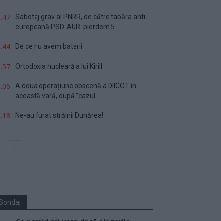
.47
Sabotaj grav al PNRR, de către tabăra anti-
europeană PSD-AUR: pierdem 5...
.44
De ce nu avem baterii
.57
Ortodoxia nucleară a lui Kirill
.06
A doua operațiune obscenă a DIICOT în
această vară, după ”cazul...
.18
Ne-au furat străinii Dunărea!
Sondaj