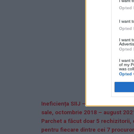
I want t
Opted 
I want t
Opted 
I want 
Advertis
Opted 
I want t
of my P
was col
Opted 
Ineficiența SIIJ – cunoscută ca „Se
sale, octombrie 2018 – august 2021,
Parchet a făcut doar 5 rechizitori
pentru fiecare dintre cei 7 procurori