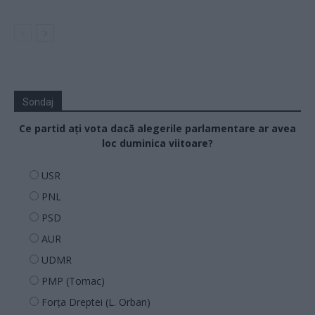
Sondaj
Ce partid ați vota dacă alegerile parlamentare ar avea
loc duminica viitoare?
USR
PNL
PSD
AUR
UDMR
PMP (Tomac)
Forța Dreptei (L. Orban)