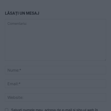
LĂSAȚI UN MESAJ
Comentariu:
Nu
Ema
Web
Salvați numele meu, adresa de e-mail și site-ul web în