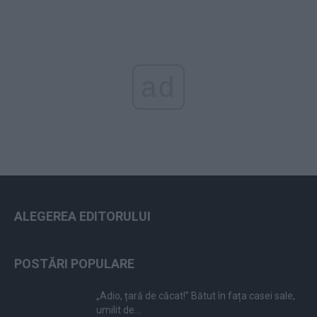
ad
ALEGEREA EDITORULUI
POSTĂRI POPULARE
„Adio, țară de căcat!” Bătut în fața casei sale,
umilit de...