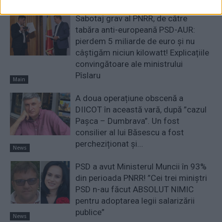
Sabotaj grav al PNRR, de către
tabăra anti-europeană PSD-AUR:
pierdem 5 miliarde de euro și nu
câștigăm niciun kilowatt! Explicațiile
convingătoare ale ministrului
Pîslaru
Main
A doua operațiune obscenă a
DIICOT în această vară, după ”cazul
Pașca – Dumbrava”. Un fost
consilier al lui Băsescu a fost
percheziționat și...
News
PSD a avut Ministerul Muncii în 93%
din perioada PNRR! ”Cei trei miniştri
PSD n-au făcut ABSOLUT NIMIC
pentru adoptarea legii salarizării
publice”
News