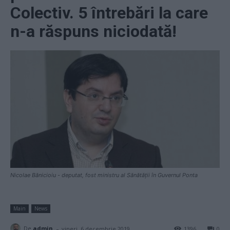
Colectiv. 5 întrebări la care
n-a răspuns niciodată!
Nicolae Bănicioiu - deputat, fost ministru al Sănătății în Guvernul Ponta
Main
News
-
De
admin
vineri, 6 decembrie 2019
1396
0