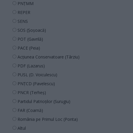
PNȚMM
REPER
SENS
SOS (Șoșoacă)
POT (Gavrilă)
PACE (Peia)
Acțiunea Conservatoare (Târziu)
PDF (Lazarus)
PUSL (D. Voiculescu)
PNȚCD (Pavelescu)
PNCR (Terheș)
Partidul Patrioților (Surugiu)
FAR (Coarnă)
România pe Primul Loc (Ponta)
Altul