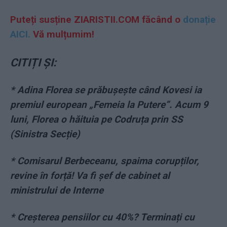
Puteți susține ZIARISTII.COM făcând o
donație
AICI.
Vă mulțumim!
CITIȚI ȘI:
*
Adina Florea se prăbușește când Kovesi ia
premiul european „Femeia la Putere”. Acum 9
luni, Florea o hăituia pe Codruța prin SS
(Sinistra Secție)
*
Comisarul Berbeceanu, spaima corupților,
revine în forță! Va fi șef de cabinet al
ministrului de Interne
*
Creșterea pensiilor cu 40%? Terminați cu