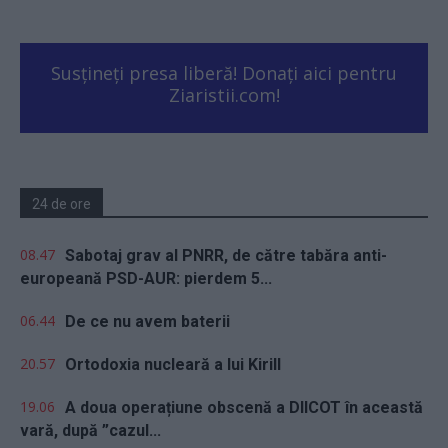
Susțineți presa liberă! Donați aici pentru
Ziaristii.com!
24 de ore
08.47
Sabotaj grav al PNRR, de către tabăra anti-
europeană PSD-AUR: pierdem 5...
06.44
De ce nu avem baterii
20.57
Ortodoxia nucleară a lui Kirill
19.06
A doua operațiune obscenă a DIICOT în această
vară, după ”cazul...