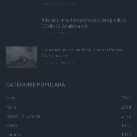
duminică, 21 iulie 2019
Adevăr și mituri despre virusul care produce
COVID-19. Analiza a doi...
vineri, 3 aprilie 2020
Flota rusă nu mai poate bombarda Odessa
fără „s-o ia în...
vineri, 8 aprilie 2022
CATEGORIE POPULARĂ
News
12041
Main
2814
Război în Ucraina
2172
Opinii
1875
Lumea
1416