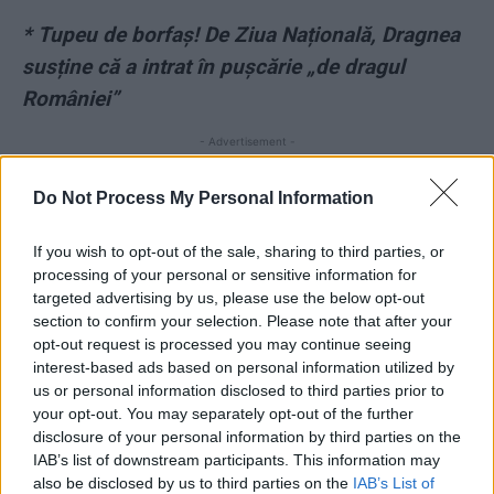
*
Tupeu de borfaș! De Ziua Națională, Dragnea
susține că a intrat în pușcărie „de dragul
României”
- Advertisement -
Do Not Process My Personal Information
If you wish to opt-out of the sale, sharing to third parties, or
processing of your personal or sensitive information for
targeted advertising by us, please use the below opt-out
TAGS
Club Colectiv
Dosar Colectiv
incendiu
section to confirm your selection. Please note that after your
Nicolae Banicioiu
procurori
raed arafat
sistem de sanatate
opt-out request is processed you may continue seeing
interest-based ads based on personal information utilized by
us or personal information disclosed to third parties prior to
your opt-out. You may separately opt-out of the further
disclosure of your personal information by third parties on the
IAB’s list of downstream participants. This information may
also be disclosed by us to third parties on the
IAB’s List of