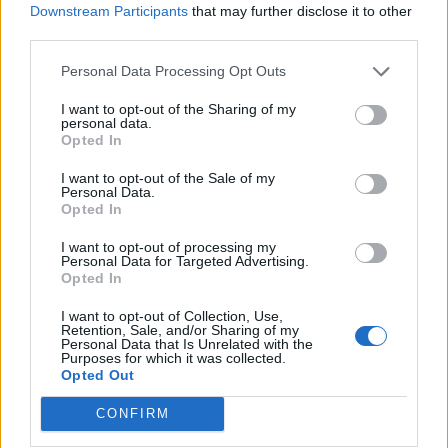
Downstream Participants
that may further disclose it to other
third parties.
Articolul precedent
Articolul următor
Șantaj murdar al UDMR: Dacă
„PROASTĂ, DAR CINSTITĂ”.
Personal Data Processing Opt Outs
Guvernul PNL face alegeri
Dăncilă a sifonat de la PSD, în
locale în două tururi, votăm
campanie, milioane de euro!
I want to opt-out of the Sharing of my
personal data.
moțiunea de cenzură a PSD!
L-a folosit ca intermediar pe
Opted In
fostul ei consilier de la
guvern
I want to opt-out of the Sale of my
Personal Data.
Opted In
I want to opt-out of processing my
Personal Data for Targeted Advertising.
admin
Opted In
I want to opt-out of Collection, Use,
Retention, Sale, and/or Sharing of my
Personal Data that Is Unrelated with the
Purposes for which it was collected.
Opted Out
CONFIRM
RELATED ARTICLES