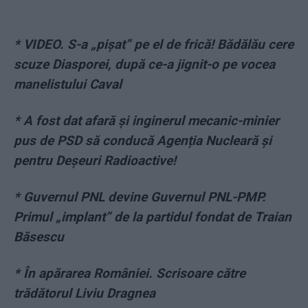
*
VIDEO. S-a „pişat” pe el de frică! Bădălău cere
scuze Diasporei, după ce-a jignit-o pe vocea
manelistului Caval
*
A fost dat afară și inginerul mecanic-minier
pus de PSD să conducă Agenția Nucleară și
pentru Deșeuri Radioactive!
*
Guvernul PNL devine Guvernul PNL-PMP.
Primul „implant” de la partidul fondat de Traian
Băsescu
*
În apărarea României. Scrisoare către
trădătorul Liviu Dragnea