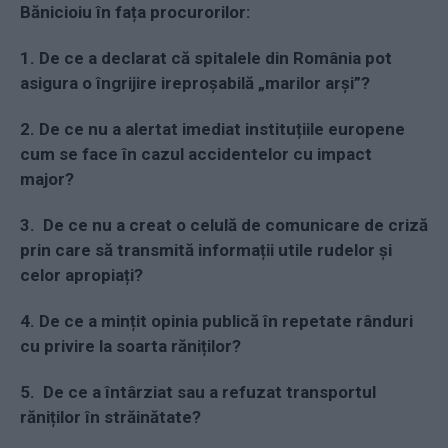
Bănicioiu în fața procurorilor:
1. De ce a declarat că spitalele din România pot
asigura o îngrijire ireproșabilă „marilor arși”?
2. De ce nu a alertat imediat instituțiile europene
cum se face în cazul accidentelor cu impact
major?
3. De ce nu a creat o celulă de comunicare de criză
prin care să transmită informații utile rudelor și
celor apropiați?
4. De ce a mințit opinia publică în repetate rânduri
cu privire la soarta răniților?
5. De ce a întârziat sau a refuzat transportul
răniților în străinătate?