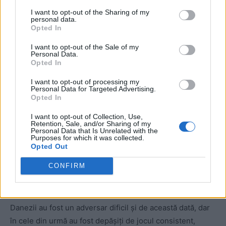
Germania – Danemarca 2-0.
Nici
I want to opt-out of the Sharing of my
personal data.
furtuna nu-i oprește pe nemți din
Opted In
drumul spre finală! Urmează
I want to opt-out of the Sale of my
Personal Data.
marele hop: Spania
Opted In
I want to opt-out of processing my
Personal Data for Targeted Advertising.
Al doilea meci de duminică a readus în arenă naționala
Opted In
țării-gazdă, care pare bine închegată de selecționerul
Julian Nagelsmann (36 de ani) pentru acest turneu final.
I want to opt-out of Collection, Use,
Retention, Sale, and/or Sharing of my
Personal Data that Is Unrelated with the
Purposes for which it was collected.
Meciul Germania – Danemarca a fost reeditarea finalei
Opted Out
Euro 1992 (gazdă: Suedia), când danezii fraților Laudrup
CONFIRM
au câștigat surprinzător cu 2-0 în fața campioanei
mondiale.
Danezii au fost un adversar dificil și de această dată, dar
în cele din urmă au fost depășiți de jocul consistent,