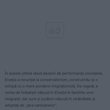
ad
În aceste ultime două decenii de performanțe constante,
Elveția a renunțat la conservatorism, construindu-și o
echipă cu o mare pondere imigraționistă. De regulă, e
vorba de fotbaliști născuți în Elveția în familiile unor
imigranți, dar sunt și jucători născuți în străinătate și
adoptați de „țara cantoanelor”.