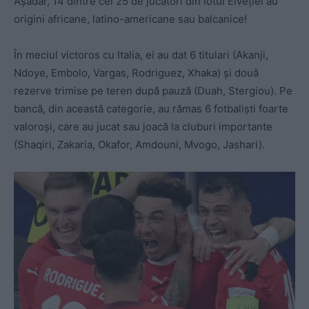
Așadar, 14 dintre cei 25 de jucători din lotul Elveției au
origini africane, latino-americane sau balcanice!
În meciul victoros cu Italia, ei au dat 6 titulari (Akanji,
Ndoye, Embolo, Vargas, Rodriguez, Xhaka) și două
rezerve trimise pe teren după pauză (Duah, Stergiou). Pe
bancă, din această categorie, au rămas 6 fotbaliști foarte
valoroși, care au jucat sau joacă la cluburi importante
(Shaqiri, Zakaria, Okafor, Amdouni, Mvogo, Jashari).