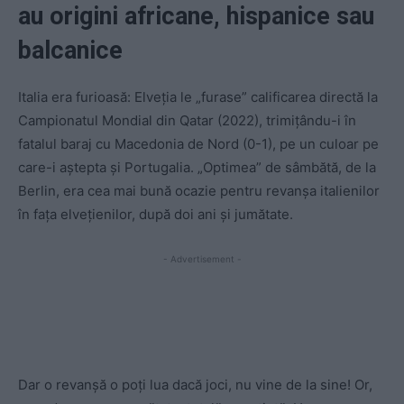
au origini africane, hispanice sau
balcanice
Italia era furioasă: Elveția le „furase” calificarea directă la
Campionatul Mondial din Qatar (2022), trimițându-i în
fatalul baraj cu Macedonia de Nord (0-1), pe un culoar pe
care-i aștepta și Portugalia. „Optimea” de sâmbătă, de la
Berlin, era cea mai bună ocazie pentru revanșa italienilor
în fața elvețienilor, după doi ani și jumătate.
- Advertisement -
Dar o revanșă o poți lua dacă joci, nu vine de la sine! Or,