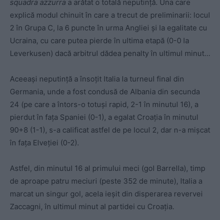
squadra azzurra
a arătat o totală neputință. Una care
explică modul chinuit în care a trecut de preliminarii: locul
2 în Grupa C, la 6 puncte în urma Angliei și la egalitate cu
Ucraina, cu care putea pierde în ultima etapă (0-0 la
Leverkusen) dacă arbitrul dădea penalty în ultimul minut…
Aceeași neputință a însoțit Italia la turneul final din
Germania, unde a fost condusă de Albania din secunda
24 (pe care a întors-o totuși rapid, 2-1 în minutul 16), a
pierdut în fața Spaniei (0-1), a egalat Croația în minutul
90+8 (1-1), s-a calificat astfel de pe locul 2, dar n-a mișcat
în fața Elveției (0-2).
Astfel, din minutul 16 al primului meci (gol Barrella), timp
de aproape patru meciuri (peste 352 de minute), Italia a
marcat un singur gol, acela ieșit din disperarea revervei
Zaccagni, în ultimul minut al partidei cu Croația.