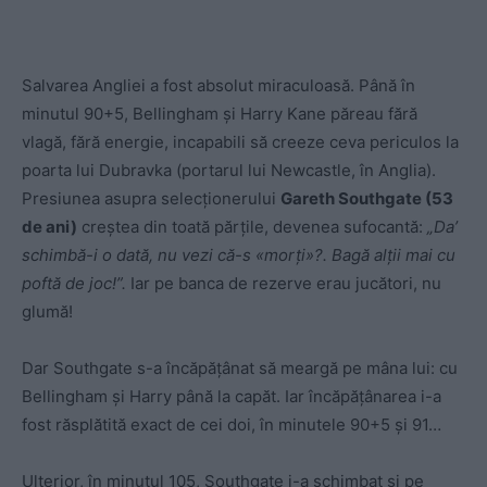
Salvarea Angliei a fost absolut miraculoasă. Până în
minutul 90+5, Bellingham și Harry Kane păreau fără
vlagă, fără energie, incapabili să creeze ceva periculos la
poarta lui Dubravka (portarul lui Newcastle, în Anglia).
Presiunea asupra selecționerului
Gareth Southgate (53
de ani)
creștea din toată părțile, devenea sufocantă:
„Da’
schimbă-i o dată, nu vezi că-s «morți»?. Bagă alții mai cu
poftă de joc!”.
Iar pe banca de rezerve erau jucători, nu
glumă!
Dar Southgate s-a încăpățânat să meargă pe mâna lui: cu
Bellingham și Harry până la capăt. Iar încăpățânarea i-a
fost răsplătită exact de cei doi, în minutele 90+5 și 91…
Ulterior, în minutul 105, Southgate i-a schimbat și pe