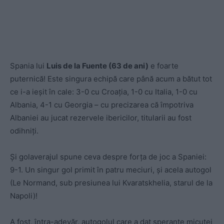
Spania lui
Luis de la Fuente (63 de ani)
e foarte
puternică! Este singura echipă care până acum a bătut tot
ce i-a ieșit în cale: 3-0 cu Croația, 1-0 cu Italia, 1-0 cu
Albania, 4-1 cu Georgia – cu precizarea că împotriva
Albaniei au jucat rezervele ibericilor, titularii au fost
odihniți.
Și golaverajul spune ceva despre forța de joc a Spaniei:
9-1. Un singur gol primit în patru meciuri, și acela autogol
(Le Normand, sub presiunea lui Kvaratskhelia, starul de la
Napoli)!
A fost, întra-adevăr, autogolul care a dat speranțe micuței