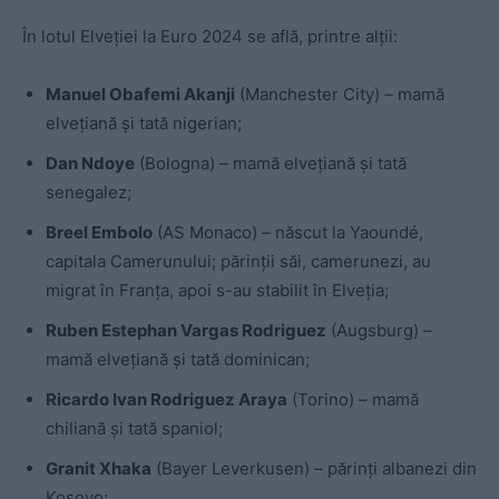
În lotul Elveției la Euro 2024 se află, printre alții:
Manuel Obafemi Akanji
(Manchester City) – mamă
elvețiană și tată nigerian;
Dan Ndoye
(Bologna) – mamă elvețiană și tată
senegalez;
Breel Embolo
(AS Monaco) – născut la Yaoundé,
capitala Camerunului; părinții săi, camerunezi, au
migrat în Franța, apoi s-au stabilit în Elveția;
Ruben Estephan Vargas Rodriguez
(Augsburg) –
mamă elvețiană și tată dominican;
Ricardo Ivan Rodriguez Araya
(Torino) – mamă
chiliană și tată spaniol;
Granit Xhaka
(Bayer Leverkusen) – părinți albanezi din
Kosovo;