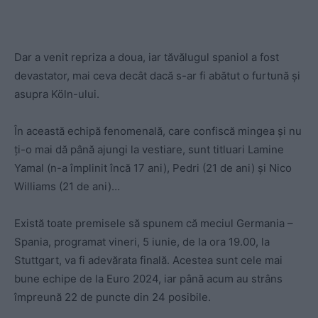
Dar a venit repriza a doua, iar tăvălugul spaniol a fost
devastator, mai ceva decât dacă s-ar fi abătut o furtună și
asupra Köln-ului.
În această echipă fenomenală, care confiscă mingea și nu
ți-o mai dă până ajungi la vestiare, sunt titluari Lamine
Yamal (n-a împlinit încă 17 ani), Pedri (21 de ani) și Nico
Williams (21 de ani)…
Există toate premisele să spunem că meciul Germania –
Spania, programat vineri, 5 iunie, de la ora 19.00, la
Stuttgart, va fi adevărata finală. Acestea sunt cele mai
bune echipe de la Euro 2024, iar până acum au strâns
împreună 22 de puncte din 24 posibile.