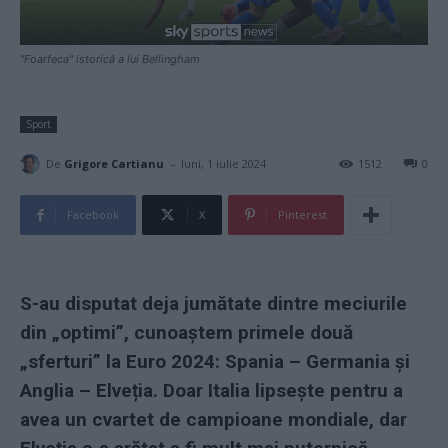
"Foarfeca" istorică a lui Bellingham
Sport
-
De
Grigore Cartianu
luni, 1 iulie 2024
1512
0
Facebook
X
Pinterest
S-au disputat deja jumătate dintre meciurile
din „optimi”, cunoaștem primele două
„sferturi” la Euro 2024: Spania – Germania și
Anglia – Elveția. Doar Italia lipsește pentru a
avea un cvartet de campioane mondiale, dar