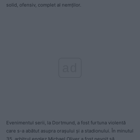
solid, ofensiv, complet al nemților.
ad
Evenimentul serii, la Dortmund, a fost furtuna violentă
care s-a abătut asupra orașului și a stadionului. În minutul
35, arbitrul englez Michael Oliver a fost nevoit să