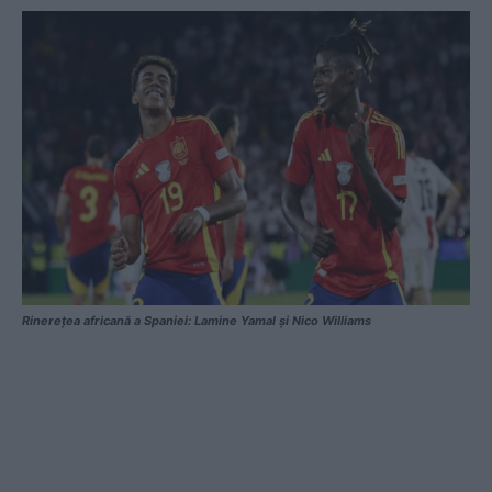
Rinerețea africană a Spaniei: Lamine Yamal și Nico Williams