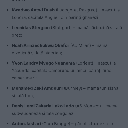
Kwadwo Antwi Duah
(Ludogoreț Razgrad) – născut la
Londra, capitala Angliei, din părinți ghanezi;
Leonidas Stergiou
(Stuttgart) – mamă sârboaică și tată
grec;
Noah Arinzechukwu Okafor
(AC Milan) – mamă
elvețiană și tată nigerian;
Yvon Landry Mvogo Nganoma
(Lorient) – născut la
Yaoundé, capitala Camerunului, ambii părinți fiind
camerunezi;
Mohamed Zeki Amdouni
(Burnley) – mamă tunisiană
și tată turc;
Denis Lemi Zakaria Lako Lado
(AS Monaco) – mamă
sud-sudaneză și tată congolez;
Ardon Jashari
(Club Brugge) – părinți albanezi din