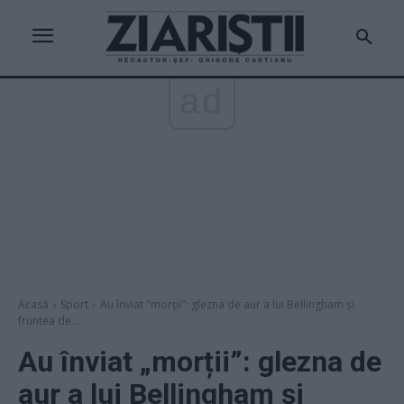
ad
Acasă
Sport
Au înviat "morții": glezna de aur a lui Bellingham și
fruntea de...
Au înviat „morții”: glezna de
aur a lui Bellingham și