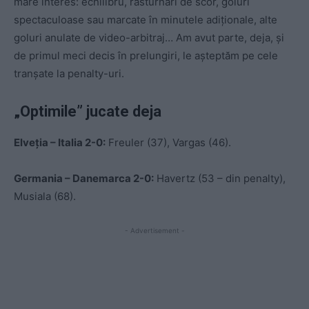
mare interes: echilibru, răsturnări de scor, goluri
spectaculoase sau marcate în minutele adiționale, alte
goluri anulate de video-arbitraj… Am avut parte, deja, și
de primul meci decis în prelungiri, le așteptăm pe cele
tranșate la penalty-uri.
„Optimile” jucate deja
Elveția – Italia 2-0:
Freuler (37), Vargas (46).
Germania – Danemarca 2-0:
Havertz (53 – din penalty),
Musiala (68).
- Advertisement -