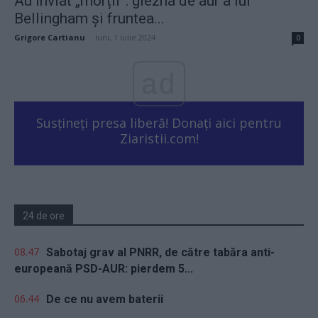
Au înviat „morții”: glezna de aur a lui
Bellingham și fruntea...
Grigore Cartianu
-
luni, 1 iulie 2024
0
ad
Susțineți presa liberă! Donați aici pentru
Ziaristii.com!
24 de ore
08.47
Sabotaj grav al PNRR, de către tabăra anti-
europeană PSD-AUR: pierdem 5...
06.44
De ce nu avem baterii