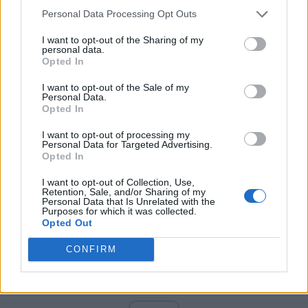
PNCR (Terheș)
Personal Data Processing Opt Outs
Partidul Patrioților (Surugiu)
I want to opt-out of the Sharing of my
FAR (Coarnă)
personal data.
Opted In
România pe Primul Loc (Ponta)
Altul
I want to opt-out of the Sale of my
Personal Data.
Opted In
I want to opt-out of processing my
Arată rezultatele
Personal Data for Targeted Advertising.
Opted In
Arhiva sondajelor
I want to opt-out of Collection, Use,
Retention, Sale, and/or Sharing of my
Personal Data that Is Unrelated with the
Purposes for which it was collected.
Opted Out
CONFIRM