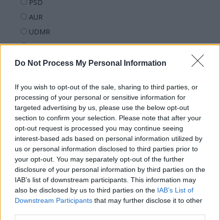
PSD
AUR
UDMR
PMP (Tomac)
Forța Dreptei (L. Orban)
Do Not Process My Personal Information
PNȚMM
If you wish to opt-out of the sale, sharing to third parties, or
REPER
processing of your personal or sensitive information for
SENS
targeted advertising by us, please use the below opt-out
section to confirm your selection. Please note that after your
SOS (Șoșoacă)
opt-out request is processed you may continue seeing
POT (Gavrilă)
interest-based ads based on personal information utilized by
us or personal information disclosed to third parties prior to
PACE (Peia)
your opt-out. You may separately opt-out of the further
Acțiunea Conservatoare (Târziu)
disclosure of your personal information by third parties on the
PDF (Lazarus)
IAB’s list of downstream participants. This information may
also be disclosed by us to third parties on the
IAB’s List of
PUSL (D. Voiculescu)
Downstream Participants
that may further disclose it to other
PNȚCD (Pavelescu)
third parties.