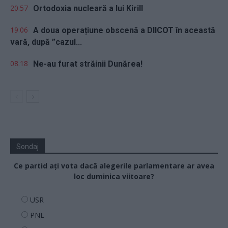
20.57
Ortodoxia nucleară a lui Kirill
19.06
A doua operațiune obscenă a DIICOT în această
vară, după ”cazul...
08.18
Ne-au furat străinii Dunărea!
Sondaj
Ce partid ați vota dacă alegerile parlamentare ar avea
loc duminica viitoare?
USR
PNL