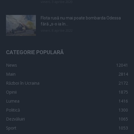
vineri, 3 aprilie 2020
Flota rusă nu mai poate bombarda Odessa
fără „s-o ia în...
vineri, 8 aprilie 2022
CATEGORIE POPULARĂ
News
12041
Main
2814
Război în Ucraina
2172
Opinii
1875
Lumea
1416
Politică
1300
Dezvăluiri
1065
Sport
1053