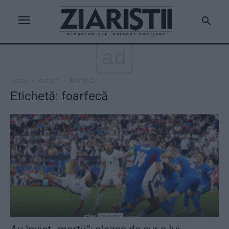
ad
Acasă
Etichete
Foarfecă
Etichetă: foarfecă