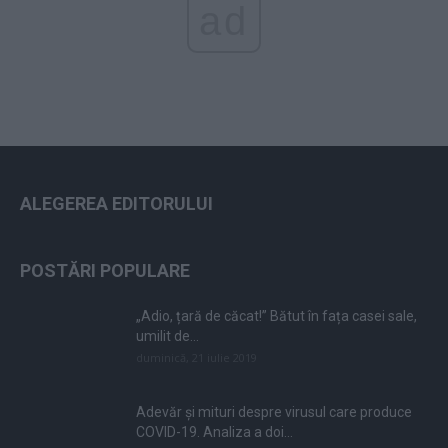
ad
ALEGEREA EDITORULUI
POSTĂRI POPULARE
„Adio, țară de căcat!” Bătut în fața casei sale,
umilit de...
duminică, 21 iulie 2019
Adevăr și mituri despre virusul care produce
COVID-19. Analiza a doi...