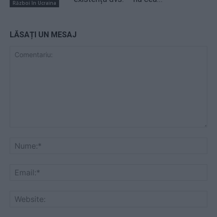
Război în Ucraina
LĂSAȚI UN MESAJ
Comentariu:
Nu
Ema
Web