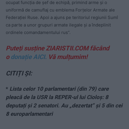
ocupat funcția de șef de echipă, primind arme și o
uniformă de camuflaj cu emblema Forțelor Armate ale
Federației Ruse. Apoi a ajuns pe teritoriul regiunii Sumî
ca parte a unor grupuri armate ilegale și a îndeplinit
ordinele comandamentului rus”.
Puteți susține ZIARISTII.COM făcând
o
donație AICI.
Vă mulțumim!
CITIȚI ȘI:
*
Lista celor 10 parlamentari (din 79) care
pleacă de la USR la REPER-ul lui Cioloș: 8
deputați și 2 senatori. Au „dezertat” și 5 din cei
8 europarlamentari