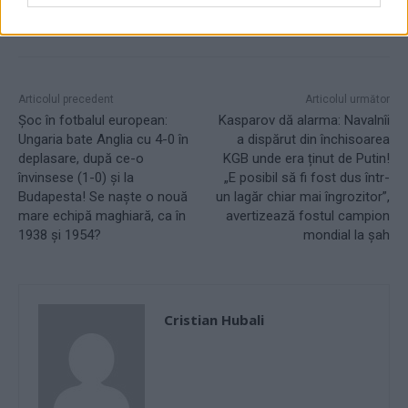
Articolul precedent
Articolul următor
Șoc în fotbalul european:
Kasparov dă alarma: Navalnîi
Ungaria bate Anglia cu 4-0 în
a dispărut din închisoarea
deplasare, după ce-o
KGB unde era ținut de Putin!
învinsese (1-0) și la
„E posibil să fi fost dus într-
Budapesta! Se naște o nouă
un lagăr chiar mai îngrozitor”,
mare echipă maghiară, ca în
avertizează fostul campion
1938 și 1954?
mondial la șah
Cristian Hubali