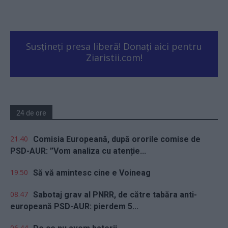
Susțineți presa liberă! Donați aici pentru
Ziaristii.com!
24 de ore
21.40
Comisia Europeană, după ororile comise de
PSD-AUR: ”Vom analiza cu atenție...
19.50
Să vă amintesc cine e Voineag
08.47
Sabotaj grav al PNRR, de către tabăra anti-
europeană PSD-AUR: pierdem 5...
06.44