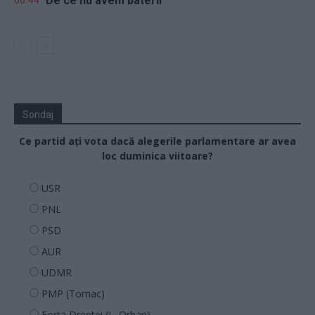
De ce nu avem baterii
Sondaj
Ce partid ați vota dacă alegerile parlamentare ar avea
loc duminica viitoare?
USR
PNL
PSD
AUR
UDMR
PMP (Tomac)
Forța Dreptei (L. Orban)