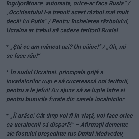
îngrijorătoare, automate, orice-ar face Rusia” /
„Occidentului i-a trebuit acest război mai mult
decât lui Putin” / Pentru încheierea războiului,
Ucraina ar trebui să cedeze teritorii Rusiei
*
„Știi ce am mâncat azi? Un câine!” / „Oh, mi
se face rău!”
*
În sudul Ucrainei, principala grijă a
invadatorilor ruși e să cucerească noi teritorii,
pentru a le jefui! Au ajuns să se lupte între ei
pentru bunurile furate din casele localnicilor
*
„Îi urăsc! Cât timp voi fi în viață, voi face orice
ca ucrainenii să dispară!” – Afirmații demente
ale fostului președinte rus Dmitri Medvedev,