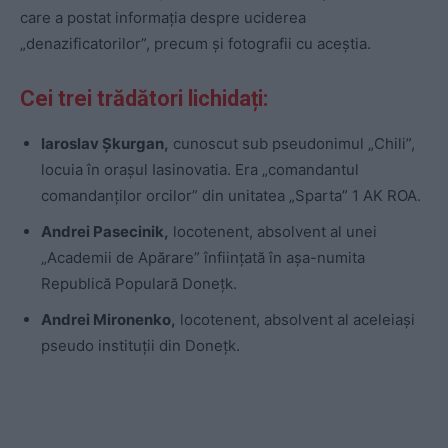
care a postat informația despre uciderea
„denazificatorilor”, precum și fotografii cu aceștia.
Cei trei trădători lichidați:
Iaroslav Șkurgan,
cunoscut sub pseudonimul „Chili”,
locuia în orașul Iasinovatia. Era „comandantul
comandanților orcilor” din unitatea „Sparta” 1 AK ROA.
Andrei Pasecinik,
locotenent, absolvent al unei
„Academii de Apărare” înființată în așa-numita
Republică Populară Donețk.
Andrei Mironenko,
locotenent, absolvent al aceleiași
pseudo instituții din Donețk.