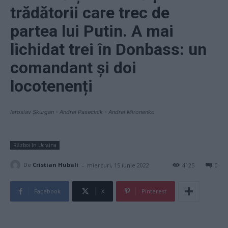
trădătorii care trec de
partea lui Putin. A mai
lichidat trei în Donbass: un
comandant și doi
locotenenți
Iaroslav Șkurgan - Andrei Pasecinik - Andrei Mironenko
Război în Ucraina
-
De
Cristian Hubali
miercuri, 15 iunie 2022
4125
0
Facebook
X
Pinterest