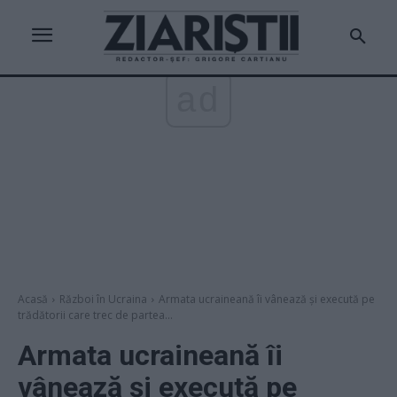
ad
Acasă
Război în Ucraina
Armata ucraineană îi vânează și execută pe
trădătorii care trec de partea...
Armata ucraineană îi
vânează și execută pe