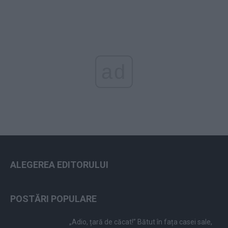
ad
ALEGEREA EDITORULUI
POSTĂRI POPULARE
„Adio, țară de căcat!” Bătut în fața casei sale,