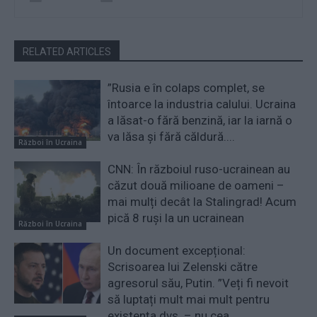
RELATED ARTICLES
”Rusia e în colaps complet, se
întoarce la industria calului. Ucraina
a lăsat-o fără benzină, iar la iarnă o
va lăsa și fără căldură....
Război în Ucraina
CNN: În războiul ruso-ucrainean au
căzut două milioane de oameni –
mai mulți decât la Stalingrad! Acum
pică 8 ruși la un ucrainean
Război în Ucraina
Un document excepțional:
Scrisoarea lui Zelenski către
agresorul său, Putin. ”Veți fi nevoit
să luptați mult mai mult pentru
existența dvs. – nu cea...