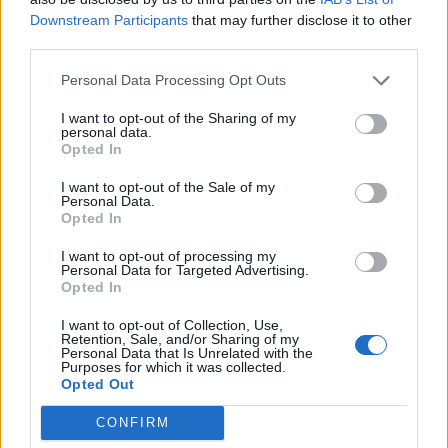
din București! 1-6 în 10 zile – atât poate o
Downstream Participants
that may further disclose it to other
federație-de-șobolani
third parties.
Personal Data Processing Opt Outs
*
Șoc în fotbalul european: Ungaria bate Anglia
I want to opt-out of the Sharing of my
cu 4-0 în deplasare, după ce-o învinsese (1-0)
personal data.
Opted In
și la Budapesta! Se naște o nouă mare echipă
maghiară, ca în 1938 și 1954?
I want to opt-out of the Sale of my
Personal Data.
Opted In
- Advertisement -
I want to opt-out of processing my
Personal Data for Targeted Advertising.
Opted In
I want to opt-out of Collection, Use,
Retention, Sale, and/or Sharing of my
Personal Data that Is Unrelated with the
Purposes for which it was collected.
TAGS
executați
război
rusia
trădători
ucraina
Opted Out
CONFIRM