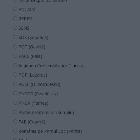
PNȚMM
REPER
SENS
SOS (Șoșoacă)
POT (Gavrilă)
PACE (Peia)
Acțiunea Conservatoare (Târziu)
PDF (Lazarus)
PUSL (D. Voiculescu)
PNȚCD (Pavelescu)
PNCR (Terheș)
Partidul Patrioților (Surugiu)
FAR (Coarnă)
România pe Primul Loc (Ponta)