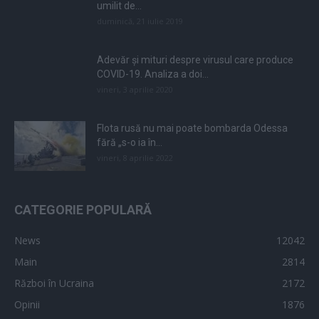
umilit de...
duminică, 21 iulie 2019
Adevăr și mituri despre virusul care produce
COVID-19. Analiza a doi...
vineri, 3 aprilie 2020
Flota rusă nu mai poate bombarda Odessa
fără „s-o ia în...
vineri, 8 aprilie 2022
CATEGORIE POPULARĂ
News
12042
Main
2814
Război în Ucraina
2172
Opinii
1876