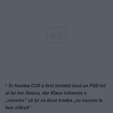
ad
*
În fruntea CCR a fost instalat încă un PSD-ist
al lui Ion Iliescu, dar Klaus Iohannis e
„convins” că își va duce treaba „cu succes la
bun sfârşit”