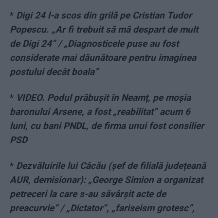
*
Digi 24 l-a scos din grilă pe Cristian Tudor
Popescu. „Ar fi trebuit să mă despart de mult
de Digi 24” / „Diagnosticele puse au fost
considerate mai dăunătoare pentru imaginea
postului decât boala”
*
VIDEO. Podul prăbușit în Neamț, pe moșia
baronului Arsene, a fost „reabilitat” acum 6
luni, cu bani PNDL, de firma unui fost consilier
PSD
*
Dezvăluirile lui Câcău (șef de filială județeană
AUR, demisionar): „George Simion a organizat
petreceri la care s-au săvârșit acte de
preacurvie” / „Dictator”, „fariseism grotesc”,