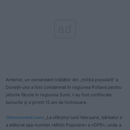
ad
Anterior, un comandant trădător din „miliția populară” a
Donețk-ului a fost condamnat în regiunea Poltava pentru
jafurile făcute în regiunea Sumî. I-au fost confiscate
bunurile și a primit 15 ani de închisoare.
Obozrevatel.com
:
„La sfârșitul lunii februarie, bărbatul s-
a alăturat așa-numitei «Miliții Populare» a «DPR», unde a