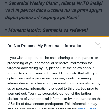
*
Generalul Wesley Clark: „Alianța NATO însăși
va fi în pericol dacă Ucraina nu va primi sprijin
deplin pentru a-l respinge pe Putin”
*
Moment istoric: Germania va redeveni
puterea militară numărul 1 a Europei.
Parlamentul a aprobat un buget anual de 100
Do Not Process My Personal Information
de miliarde de euro, al treilea cel mai mare din
If you wish to opt-out of the sale, sharing to third parties, or
lume, după SUA și China
processing of your personal or sensitive information for
targeted advertising by us, please use the below opt-out
*
VIDEO. „Am primit atât de multe rachete
section to confirm your selection. Please note that after your
Harpoon, încât putem scufunda întreaga flotă
opt-out request is processed you may continue seeing
interest-based ads based on personal information utilized by
rusă din Marea Neagră!”
us or personal information disclosed to third parties prior to
your opt-out. You may separately opt-out of the further
*
Un Munte Negru pentru fotbalul românesc: 0-
disclosure of your personal information by third parties on the
IAB’s list of downstream participants. This information may
5 cu echipa unei țări cu o populație cât un sfert
also be disclosed by us to third parties on the
IAB’s List of